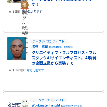
です
す！
1日前
案件によります
認証
済
プロフィール
み、
受注
実績
のあ
データサイエンティスト
るラ
塩野 恵偉
(period1217_biology)
ンサ
クリエイティブ・フルプロセス・フル
ーで
スタックAIサイエンティスト。AI開発
す
の企画立案から実装まで
11時間前
対応可能です
プロフィール
データサイエンティスト
本人
Workmate Insight
(Workmate_Insight)
確認