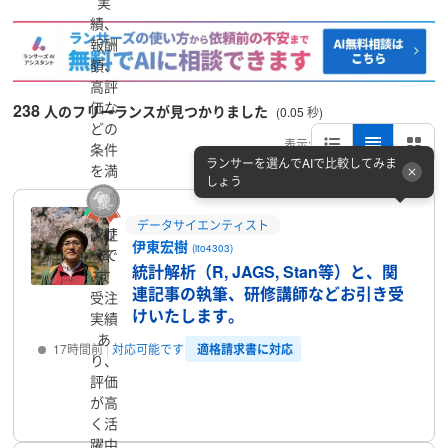
実
績、
報酬
額、
高評
価な
238
人のフリーランスが見つかりました
(0.05 秒)
どの
表示:
条件
ランサーを選んでAIで比較してみま
を満
しょう
たし
たラ
データサイエンティスト
ンサ
認証
伊東宏樹
(ito4303)
ーで
済
統計解析（R, JAGS, Stan等）と、関
す
み、
連記事の執筆、研修講師などお引き受
受注
けいたします。
実績
あ
適格請求書に対応
17時間前
対応可能です
り、
評価
プロフィール
が高
く活
躍中