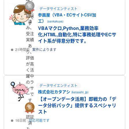
のラ
データサイエンティスト
ンサ
参画屋（VBA・ECサイトCSV加
認証
ーで
工）
済
(sankakuya)
す
み、
VBAマクロ,Python,業務効率
受注
化,HTML,自動化,特に事務処理やECサ
実績
イト系が得意分野です。
あ
21時間前
案件によります
り、
評価
プロフィール
が高
く活
躍中
のラ
データサイエンティスト
ンサ
株式会社カタアシ
(kataashi_jp)
ーで
【オープンデータ活用】即戦力の「デ
す
ータ分析パック」提供するスペシャリ
スト
認証
16日前
対応可能です
済
み、