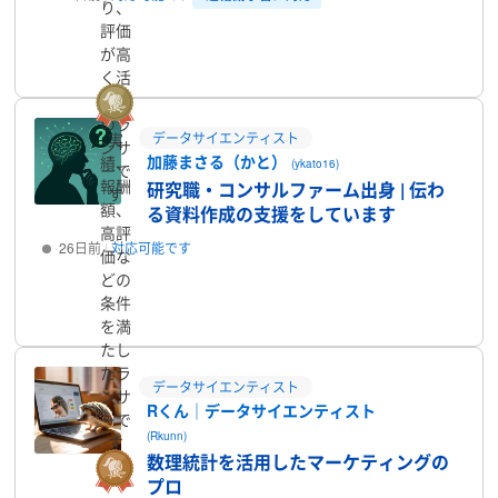
り、
評価
プロフィール
が高
く活
躍中
のラ
実
データサイエンティスト
ンサ
加藤まさる（かと）
績、
(ykato16)
ーで
報酬
研究職・コンサルファーム出身 | 伝わ
す
額、
る資料作成の支援をしています
高評
26日前
対応可能です
価な
どの
プロフィール
条件
を満
たし
たラ
データサイエンティスト
ンサ
Rくん｜データサイエンティスト
ーで
(Rkunn)
す
数理統計を活用したマーケティングの
プロ