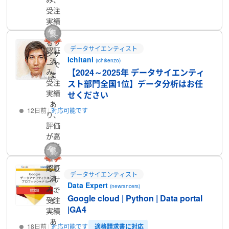
プロフィール
受注
実績
のあ
るラ
データサイエンティスト
認証
ンサ
Ichitani
済
(ichikenzo)
ーで
【2024～2025年 データサイエンティ
み、
す
受注
スト部門全国1位】データ分析はお任
実績
せください
あ
12日前
対応可能です
り、
評価
プロフィール
が高
く活
躍中
認証
のラ
データサイエンティスト
済
ンサ
Data Expert
(newrancers)
み、
ーで
Google cloud | Python | Data portal
受注
す
|GA4
実績
あ
適格請求書に対応
18日前
対応可能です