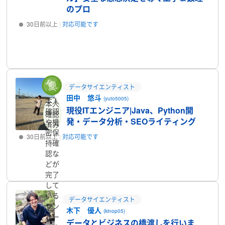
のプロ
30日前以上
対応可能です
プロフィール
データサイエンティスト
田中 悠斗
(yuto5005)
本人
本人
現役ITエンジニア|Java、Python開
確認
確認
発・データ分析・SEOライティング
や機
済み
密保
30日前以上
対応可能です
持確
認な
プロフィール
どが
完了
して
いる
データサイエンティスト
ラン
木下 優人
(kinop05)
サー
データとビジネスの橋渡しを行いま