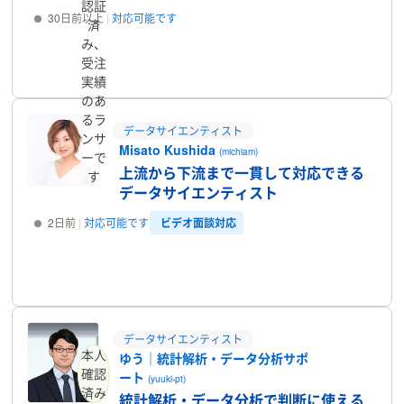
認証
30日前以上
対応可能です
済
み、
プロフィール
受注
実績
のあ
るラ
データサイエンティスト
ンサ
Misato Kushida
(michiam)
ーで
上流から下流まで一貫して対応できる
す
データサイエンティスト
ビデオ面談対応
2日前
対応可能です
プロフィール
データサイエンティスト
本人
ゆう｜統計解析・データ分析サポ
確認
ート
(yuuki-pt)
済み
統計解析・データ分析で判断に使える