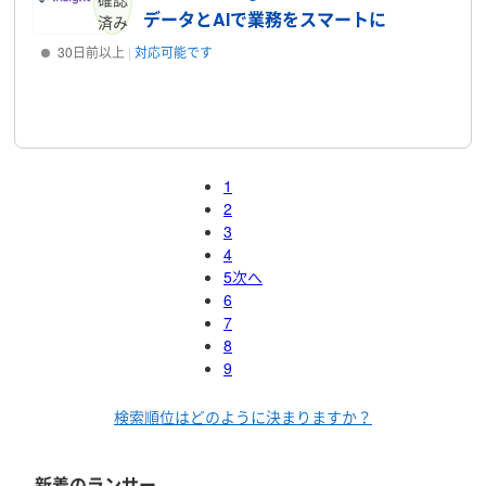
データとAIで業務をスマートに
済み
30日前以上
対応可能です
プロフィール
1
2
3
4
5
次へ
6
7
8
9
検索順位はどのように決まりますか？
新着のランサー