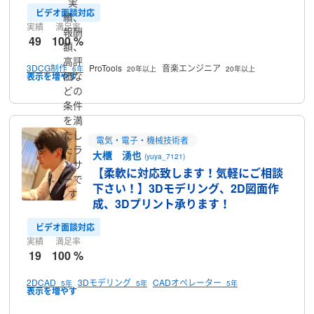
実
ビデオ面談対応
績、
実績
満足率
報酬
49
100 %
額、
高評
3DCG制作
ProTools
音楽エンジニア
6年
20年以上
20年以上
価な
どの
条件
を満
たし
電気・電子・機械技術者
たラ
大櫃 湧也
(yuya_7121)
ンサ
【柔軟に対応致します！気軽にご相談
ーで
下さい！】3Dモデリング、2D図面作
す
成、3Dプリント承ります！
ビデオ面談対応
実績
満足率
19
100 %
2DCAD
3Dモデリング
CADオペレーター
5年
5年
5年