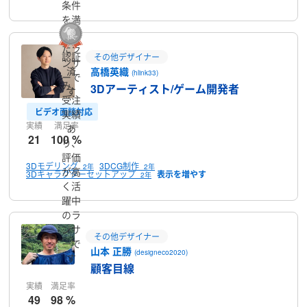
条件
を満
たし
たラ
認証
その他デザイナー
ンサ
済
高橋英織
(hlink33)
ーで
み、
3Dアーティスト/ゲーム開発者
す
受注
ビデオ面談対応
実績
実績
満足率
あ
21
100 %
り、
評価
3Dモデリング
3DCG制作
2年
2年
が高
3Dキャラクターセットアップ
2年
く活
躍中
のラ
ンサ
その他デザイナー
ーで
山本 正勝
(designeco2020)
す
顧客目線
実績
満足率
49
98 %