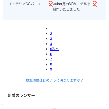
インテリアCGパース
vtuber用のVRMモデルを
制作いたしました
1
2
3
4
5
次へ
6
7
8
9
検索順位はどのように決まりますか？
新着のランサー