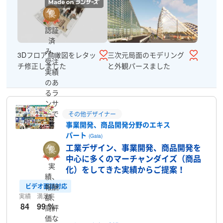
認証
済
み、
3Dフロア鳥瞰図をレタッ
三次元局面のモデリング
受注
チ修正しました
と外観パースました
実績
のあ
るラ
ンサ
ーで
その他デザイナー
す
事業開発、商品開発分野のエキス
パート
(Gaia)
工業デザイン、事業開発、商品開発を
中心に多くのマーチャンダイズ（商品
実
化）をしてきた実績からご提案！
績、
ビデオ面談対応
報酬
実績
満足率
額、
84
99 %
高評
価な