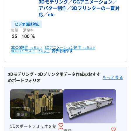
3Dモデリング／CGアニメーション／
アバター制作／3Dプリンターの一貫対
応／etc
ビデオ面談対応
実績
満足率
35
100 %
3DCG制作
3Dアニメーション制作
10年以上
10年以上
3DCGイラスト
10年以上
3Dモデリング・3Dプリンタ用データ作成のおすす
もっと見る
めポートフォリオ
3Dのポートフォリオを制
機械