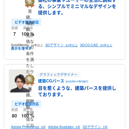
る、シンプルでミニマルなデザインを
実
提供します。
績、
ビデオ面談対応
報酬
実績
満足率
額、
7
100 %
高評
価な
SolidWorks
3Dデザイン
3DCG CAD
10年以上
20年以上
20年以上
どの
条件
を満
たし
たラ
グラフィックデザイナー
ンサ
建築CGパース
(yusuke-ndesign)
ーで
目を惹くような、建築パースを提供し
実
す
ております。
績、
報酬
ビデオ面談対応
額、
実績
満足率
高評
80
100 %
価な
どの
Adobe Photoshop
Adobe Illustrator
3Dデザイン
9年
9年
5年