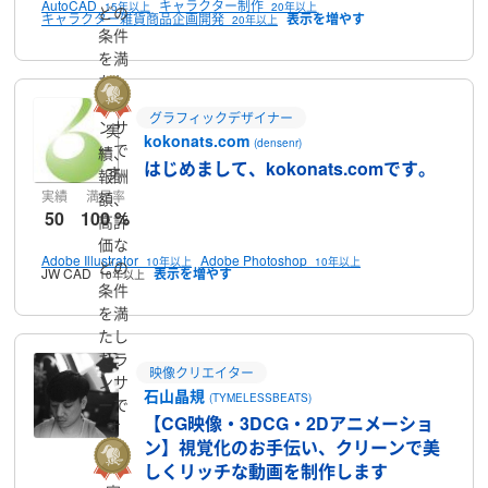
AutoCAD
キャラクター制作
15年以上
20年以上
どの
キャラクター雑貨商品企画開発
20年以上
条件
を満
たし
たラ
グラフィックデザイナー
ンサ
実
kokonats.com
(densenr)
ーで
績、
はじめまして、kokonats.comです。
す
報酬
実績
満足率
額、
50
100 %
高評
価な
Adobe Illustrator
Adobe Photoshop
10年以上
10年以上
どの
JW CAD
10年以上
条件
を満
たし
たラ
映像クリエイター
ンサ
石山晶規
(TYMELESSBEATS)
ーで
【CG映像・3DCG・2Dアニメーショ
す
ン】視覚化のお手伝い、クリーンで美
しくリッチな動画を制作します