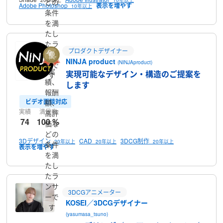
どの
Adobe Photoshop
10年以上
条件
を満
たし
たラ
プロダクトデザイナー
ンサ
NINJA product
(NINJAproduct)
ーで
実
実現可能なデザイン・構造のご提案を
す
績、
します
報酬
ビデオ面談対応
額、
実績
満足率
高評
74
100 %
価な
どの
3Dデザイン
CAD
3DCG制作
20年以上
20年以上
20年以上
条件
を満
たし
たラ
ンサ
3DCGアニメーター
ーで
KOSEI／3DCGデザイナー
す
(yasumasa_tsuno)