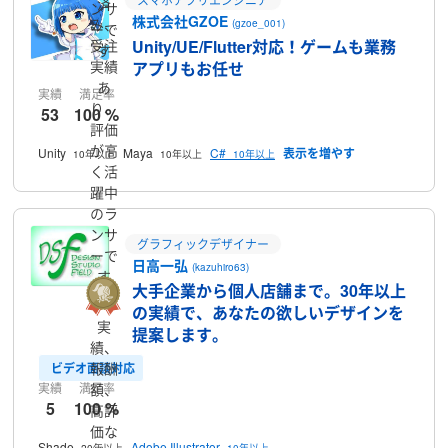
済
ンサ
株式会社GZOE
み、
(gzoe_001)
ーで
Unity/UE/Flutter対応！ゲームも業務
受注
す
実績
アプリもお任せ
あ
実績
満足率
り、
53
100 %
評価
が高
Unity
Maya
C#
10年以上
10年以上
10年以上
く活
躍中
のラ
ンサ
グラフィックデザイナー
ーで
日高一弘
(kazuhiro63)
す
大手企業から個人店舗まで。30年以上
の実績で、あなたの欲しいデザインを
実
提案します。
績、
報酬
ビデオ面談対応
額、
実績
満足率
5
100 %
高評
価な
Shade
Adobe Illustrator
20年以上
10年以上