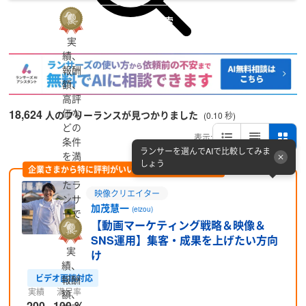
詳細検索
実
績、
報酬
額、
高評
価な
18,624
人のフリーランスが見つかりました
(0.10 秒)
どの
表示:
条件
ランサーを選んでAIで比較してみま
を満
しょう
企業さまから特に評判がいい方をピックアップ (PR)
たし
たラ
映像クリエイター
ンサ
加茂慧一
(eizou)
ーで
【動画マーケティング戦略＆映像＆
す
SNS運用】集客・成果を上げたい方向
実
け
績、
ビデオ面談対応
報酬
実績
満足率
額、
200
100 %