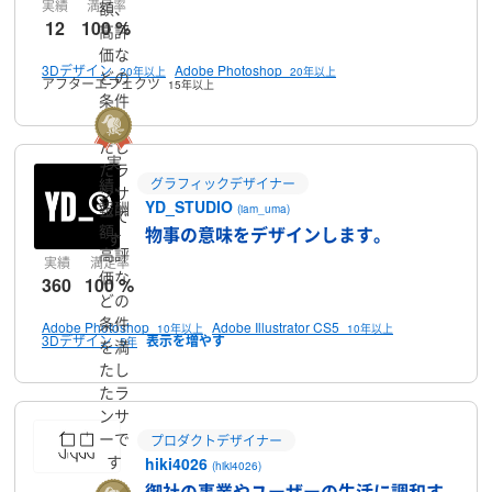
実績
満足率
額、
12
100 %
高評
価な
3Dデザイン
Adobe Photoshop
20年以上
20年以上
どの
アフターエフェクツ
15年以上
条件
を満
たし
実
たラ
績、
グラフィックデザイナー
ンサ
YD_STUDIO
報酬
(iam_uma)
ーで
額、
物事の意味をデザインします。
す
高評
実績
満足率
価な
360
100 %
どの
条件
Adobe Photoshop
Adobe Illustrator CS5
10年以上
10年以上
3Dデザイン
5年
を満
たし
たラ
ンサ
ーで
プロダクトデザイナー
す
hiki4026
(hiki4026)
御社の事業やユーザーの生活に調和す