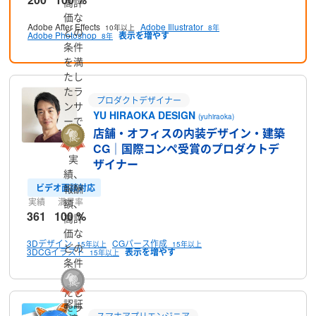
高評
価な
Adobe After Effects
Adobe Illustrator
10年以上
8年
どの
Adobe Photoshop
8年
条件
を満
たし
たラ
プロダクトデザイナー
ンサ
YU HIRAOKA DESIGN
(yuhiraoka)
ーで
店舗・オフィスの内装デザイン・建築
す
CG｜国際コンペ受賞のプロダクトデ
実
ザイナー
績、
ビデオ面談対応
報酬
実績
満足率
額、
361
100 %
高評
価な
3Dデザイン
CGパース作成
15年以上
15年以上
どの
3DCGイラスト
15年以上
条件
を満
たし
認証
たラ
スマホアプリエンジニア