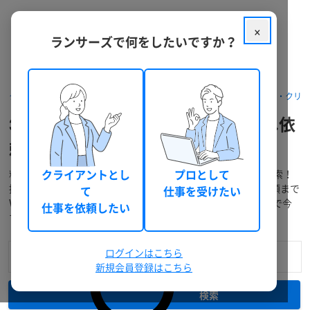
×
ランサーズで何をしたいですか？
クラウドソーシング ランサーズ
フリーランスを探す
デザイナー・クリ
3Dデザイナーをフリーランス個人へ依
頼・外注
料金・口コミ・実績などで3Dデザイナーのフリーランスを検索！
クライアントとし
プロとして
提案の募集、業務委託での個人発注・外注から仕事の代行依頼まで
て
仕事を受けたい
WEBで完結！「相談～支払い」もスムーズで簡単！無料登録で今
仕事を依頼したい
すぐ利用できます。
ログインはこちら
新規会員登録はこちら
検索