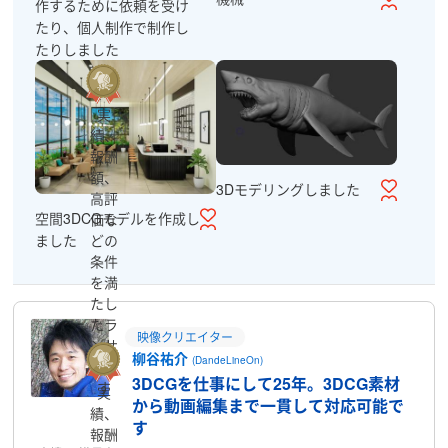
作するために依頼を受け
たり、個人制作で制作し
たりしました
実
績、
報酬
額、
3Dモデリングしました
高評
空間3DCGモデルを作成し
価な
ました
どの
条件
を満
たし
たラ
映像クリエイター
ンサ
柳谷祐介
(DandeLineOn)
ーで
3DCGを仕事にして25年。3DCG素材
す
実
から動画編集まで一貫して対応可能で
績、
す
報酬