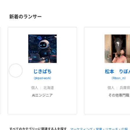
新着のランサー
じきぱち
松本 りぼ
（jikipati-work）
（Ribon_m）
個人
北海道
個人
兵庫
AIエンジニア
その他専門職
すべてのカテゴリーに関連する人を探す
マーケティング・営業・リサーチ・広報