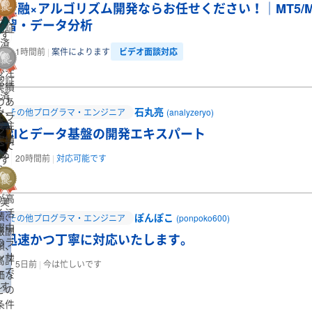
ンサ
金融×アルゴリズム開発ならお任せください！｜MT5/MT
ーで
習・データ分析
認証
す
済
ビデオ面談対応
1時間前
案件によります
み、
受注
認証
実績
済
のあ
み、
石丸亮
その他プログラマ・エンジニア
(analyzeryo)
るラ
受注
ンサ
BIとデータ基盤の開発エキスパート
実績
ーで
あ
20時間前
対応可能です
す
り、
評価
が高
実
く活
績、
ぽんぽこ
その他プログラマ・エンジニア
(ponpoko600)
躍中
報酬
迅速かつ丁寧に対応いたします。
のラ
額、
ンサ
高評
5日前
今は忙しいです
ーで
価な
す
どの
宮城県
秋田県
山形県
福島県
条件