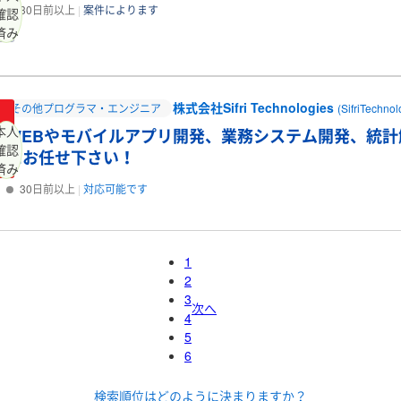
30日前以上
案件によります
確認
済み
株式会社Sifri Technologies
その他プログラマ・エンジニア
(SifriTechnol
本人
WEBやモバイルアプリ開発、業務システム開発、統
確認
にお任せ下さい！
済み
30日前以上
対応可能です
1
2
3
次へ
4
5
6
検索順位はどのように決まりますか？