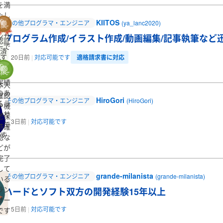
埼玉県
千葉県
東京都
神奈川
を満
たし
福井県
山梨県
長野県
KIITOS
その他プログラマ・エンジニア
(ya_lanc2020)
たラ
三重県
ンサ
プログラム作成/イラスト作成/動画編集/記事執筆など
認証
ーで
兵庫県
奈良県
和歌山県
済
す
適格請求書に対応
20日前
対応可能です
み、
広島県
山口県
徳島県
香川県
受注
熊本県
大分県
宮崎県
鹿児島
実績
本人
のあ
確認
HiroGori
その他プログラマ・エンジニア
(HiroGori)
るラ
や機
ンサ
密保
3日前
対応可能です
ーで
持確
す
認な
どが
完了
して
grande-milanista
その他プログラマ・エンジニア
(grande-milanista)
いる
ラン
ハードとソフト双方の開発経験15年以上
サー
5日前
対応可能です
です