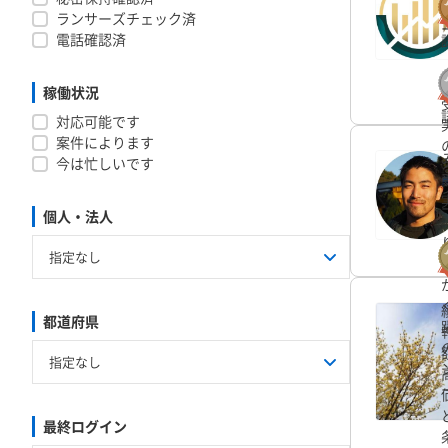
ランサーズチェック済
電話確認済
稼働状況
対応可能です
案件によります
今は忙しいです
個人・法人
都道府県
指定なし
最終ログイン
北海道
青森県
岩手県