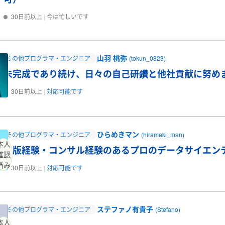
30日前以上
今は忙しいです
山羽 桃弥
その他プログラマ・エンジニア
(tokun_0823)
未完成であり続け、日々の自己研鑽と他社貢献に努め
30日前以上
対応可能です
ひらめきマン
その他プログラマ・エンジニア
(hirameki_man)
本人
出版経験・コンサル経験のあるプロのデータサイエン
確認
済み
30日前以上
対応可能です
ステファノ有貴子
その他プログラマ・エンジニア
(Stefano)
本人