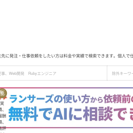
注先に発注・仕事依頼をしたい方は料金や実績で検索できます。個人で
実
績、
報酬
額、
高評