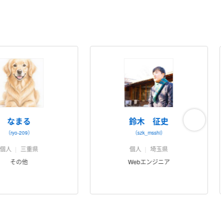
なまる
鈴木 征史
（ryo-209）
（szk_msshi）
個人
三重県
個人
埼玉県
その他
Webエンジニア