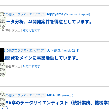
teppyama
その他プログラマ・エンジニア
(YamaguchiTeppei)
本人
データ分析、AI開発案件を得意としています。
確認
済み
30日前以上
対応可能です
大下範晃
その他プログラマ・エンジニア
(noriaki0213)
AI開発をメインに事業活動しています。
本人
30日前以上
対応可能です
確認
済み
本人
MBA_DS
その他プログラマ・エンジニア
(user_tt)
確認
MBA卒のデータサイエンティスト（統計業務、機械
済み
可）