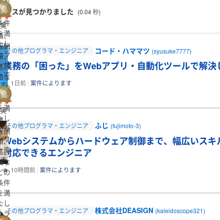
価な
ランスが見つかりました
どの
(0.04 秒)
条件
実
を満
績、
たし
報酬
コード・ハママツ
その他プログラマ・エンジニア
(syusuke7777)
たラ
額、
ンサ
業務の「困った」をWebアプリ・自動化ツールで解決
高評
ーで
価な
1日前
案件によります
す
どの
条件
を満
実
たし
績、
ふじ
その他プログラマ・エンジニア
(fujimoto-3)
たラ
報酬
ンサ
Webシステムからハードウェア制御まで、幅広いスキ
額、
ーで
高評
対応できるエンジニア
す
価な
10時間前
案件によります
どの
条件
を満
たし
株式会社DEASIGN
その他プログラマ・エンジニア
(kaleidoscope321)
たラ