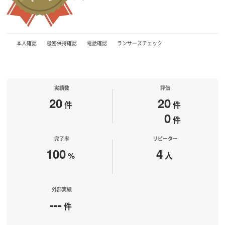
本人確認
機密保持確認
電話確認
ランサーズチェック
実績数
評価
20
20
件
件
0
件
完了率
リピーター
100
4
%
人
外部実績
---
件