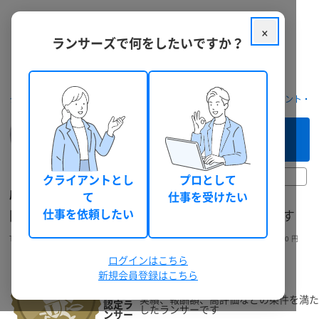
×
ランサーズで何をしたいですか？
クラウドソーシング ランサーズ
フリーランスを探す
コンサルタント・
このフリーランスへ
まずは相談してみる（無料）
2日前
クライアントとし
プロとして
広瀬拓真
て
仕事を受けたい
図解×言葉で“伝わるストーリー”をデザインします
仕事を依頼したい
Takuma_0429
人事・労務
個人
神奈川県
30代後半
男性
総獲得報酬: 834,900 円
ログインはこちら
新規会員登録はこちら
ランク
実績、報酬額、高評価などの条件を満た
認定ラ
したランサーです
ンサー