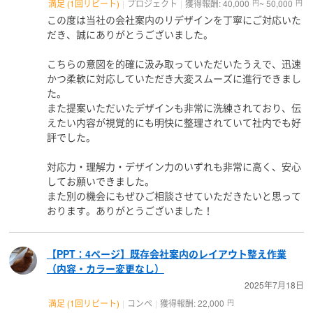
満足 (1回リピート)
プロジェクト
獲得報酬: 40,000
~ 50,000
円
円
この度は当社の会社案内のリデザインを丁寧にご対応いた
だき、誠にありがとうございました。
こちらの意図を的確に汲み取っていただいたうえで、迅速
かつ柔軟に対応していただき大変スムーズに進行できまし
た。
また提案いただいたデザインも非常に洗練されており、伝
えたい内容が視覚的にも明快に整理されていて社内でも好
評でした。
対応力・理解力・デザイン力のいずれも非常に高く、安心
してお願いできました。
また別の機会にもぜひご相談させていただきたいと思って
おります。ありがとうございました！
【PPT：4ページ】既存会社案内のレイアウト整え作業
（内容・カラー変更なし）
2025年7月18日
満足 (1回リピート)
コンペ
獲得報酬: 22,000
円