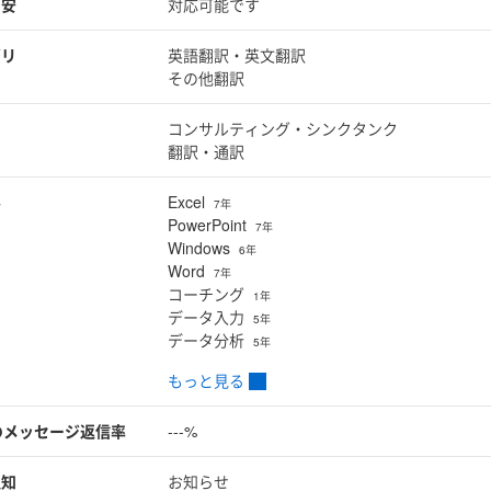
目安
対応可能です
ゴリ
英語翻訳・英文翻訳
その他翻訳
コンサルティング・シンクタンク
翻訳・通訳
ル
Excel
7年
PowerPoint
7年
Windows
6年
Word
7年
コーチング
1年
データ入力
5年
データ分析
5年
もっと見る
のメッセージ返信率
---%
通知
お知らせ