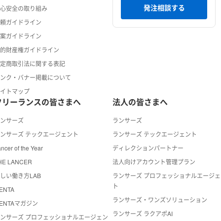
発注相談する
安心安全の取り組み
依頼ガイドライン
提案ガイドライン
知的財産権ガイドライン
特定商取引法に関する表記
リンク・バナー掲載について
サイトマップ
フリーランスの皆さまへ
法人の皆さまへ
ランサーズ
ランサーズ
ンサーズ テックエージェント
ランサーズ テックエージェント
ncer of the Year
ディレクションパートナー
HE LANCER
法人向けアカウント管理プラン
しい働き方LAB
ランサーズ プロフェッショナルエージェ
ト
ENTA
ランサーズ・ワンズソリューション
ENTAマガジン
ランサーズ ラクアポAI
ンサーズ プロフェッショナルエージェン