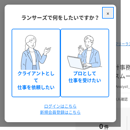
×
ランサーズで何をしたいですか？
クラウドソーシング ランサーズ
フリーラ
Yu
会計事
クライアントとし
プロとして
をスム
て
仕事を受けたい
仕事を依頼したい
DataAnalysit
30日前以上
本人確認
ログインはこちら
新規会員登録はこちら
実績数
0
件