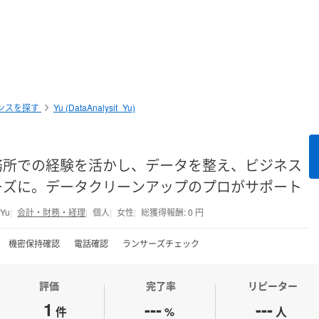
ンスを探す
Yu (DataAnalysit_Yu)
務所での経験を活かし、データを整え、ビジネス
ーズに。データクリーンアップのプロがサポート
_Yu
会計・財務・経理
個人
女性
総獲得報酬: 0 円
機密保持確認
電話確認
ランサーズチェック
評価
完了率
リピーター
1
---
---
件
%
人