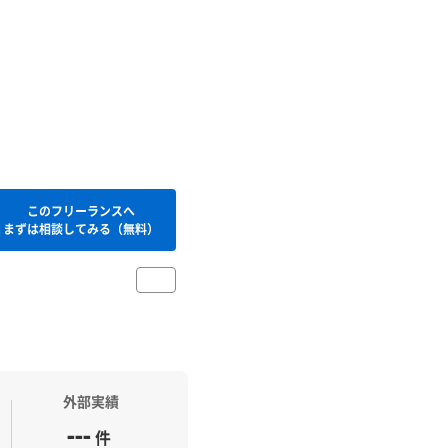
このフリーランスへ
まずは相談してみる（無料）
外部実績
---
件