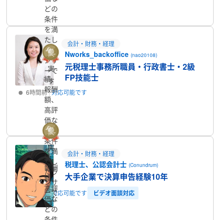
プロフィール
どの
条件
を満
たし
会計・財務・経理
たラ
Nworks_backoffice
(nao20108)
ンサ
元税理士事務所職員・行政書士・2級
実
ーで
FP技能士
績、
す
報酬
6時間前
対応可能です
額、
高評
プロフィール
価な
どの
条件
実
を満
会計・財務・経理
績、
たし
税理士、公認会計士
(Conundrum)
報酬
たラ
大手企業で決算申告経験10年
額、
ンサ
高評
ーで
ビデオ面談対応
5時間前
対応可能です
価な
す
どの
プロフィール
条件