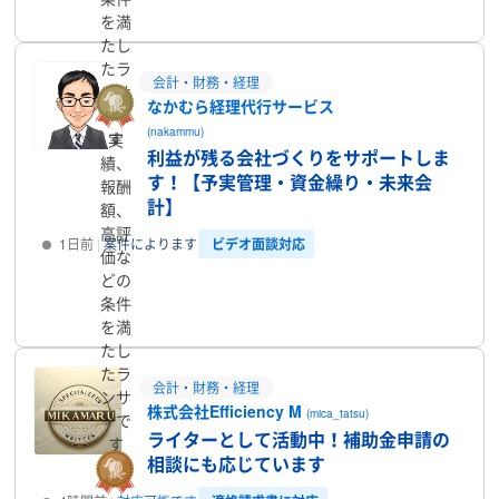
を満
たし
たラ
会計・財務・経理
ンサ
なかむら経理代行サービス
ーで
(nakammu)
す
実
利益が残る会社づくりをサポートしま
績、
す！【予実管理・資金繰り・未来会
報酬
計】
額、
高評
ビデオ面談対応
1日前
案件によります
価な
どの
プロフィール
条件
を満
たし
たラ
会計・財務・経理
ンサ
株式会社Efficiency M
(mica_tatsu)
ーで
ライターとして活動中！補助金申請の
す
相談にも応じています