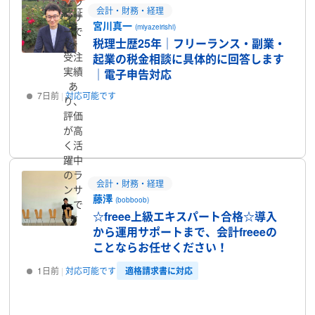
たラ
会計・財務・経理
認証
ンサ
宮川真一
済
(miyazeirishi)
ーで
み、
税理士歴25年｜フリーランス・副業・
す
受注
起業の税金相談に具体的に回答します
実績
｜電子申告対応
あ
7日前
対応可能です
り、
評価
プロフィール
が高
く活
躍中
のラ
会計・財務・経理
ンサ
藤澤
(bobboob)
ーで
☆freee上級エキスパート合格☆導入
す
から運用サポートまで、会計freeeの
ことならお任せください！
適格請求書に対応
1日前
対応可能です
プロフィール