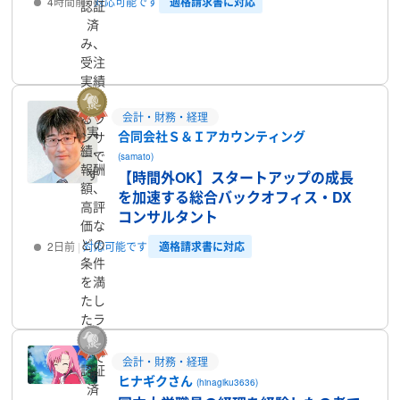
適格請求書に対応
4時間前
対応可能です
認証
済
み、
プロフィール
受注
実績
のあ
会計・財務・経理
るラ
実
合同会社Ｓ＆Ｉアカウンティング
ンサ
績、
ーで
(samato)
報酬
す
【時間外OK】スタートアップの成長
額、
を加速する総合バックオフィス・DX
高評
コンサルタント
価な
どの
適格請求書に対応
2日前
対応可能です
条件
を満
プロフィール
たし
たラ
ンサ
ーで
会計・財務・経理
認証
す
ヒナギクさん
(hinagiku3636)
済