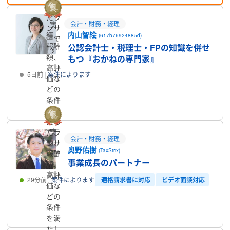
たし
たラ
実
会計・財務・経理
ンサ
内山智絵
績、
(617b76924885d)
ーで
報酬
公認会計士・税理士・FPの知識を併せ
す
額、
もつ『おかねの専門家』
高評
5日前
案件によります
価な
どの
プロフィール
条件
を満
たし
実
たラ
会計・財務・経理
績、
ンサ
奥野佑樹
(TaxStrix)
報酬
ーで
事業成長のパートナー
額、
す
高評
適格請求書に対応
ビデオ面談対応
29分前
案件によります
価な
どの
プロフィール
条件
を満
たし