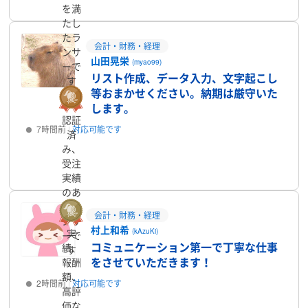
を満
たし
たラ
会計・財務・経理
ンサ
山田晃栄
(myao99)
ーで
リスト作成、データ入力、文字起こし
す
等おまかせください。納期は厳守いた
します。
認証
7時間前
対応可能です
済
み、
プロフィール
受注
実績
のあ
るラ
会計・財務・経理
ンサ
村上和希
(kAzuKi)
実
ーで
コミュニケーション第一で丁寧な仕事
績、
す
をさせていただきます！
報酬
額、
2時間前
対応可能です
高評
価な