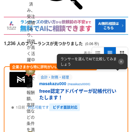
詳細検索
済
み、
受注
実績
あ
り、
評価
1,236
人のフリーランスが見つかりました
(0.06 秒)
が高
く活
表示:
ランサーを選んでAIで比較してみま
躍中
しょう
のラ
企業さまから特に評判がいい方をピックアップ (PR)
ンサ
会計・財務・経理
ーで
実
masakazu000
す
(masakazu0000)
績、
freee認定アドバイザーが記帳代行い
報酬
たします！
額、
高評
ビデオ面談対応
1日前
対応可能です
価な
どの
プロフィール
条件
を満