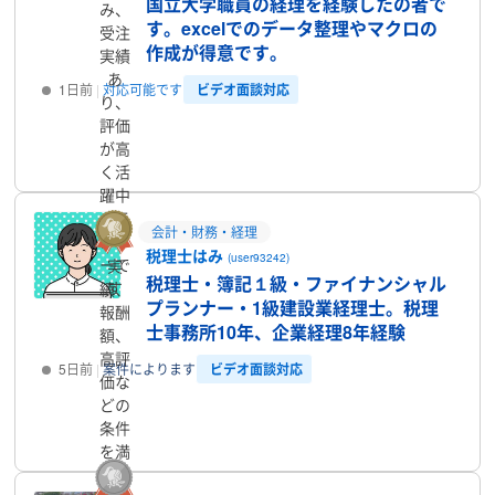
国立大学職員の経理を経験したの者で
み、
す。excelでのデータ整理やマクロの
受注
作成が得意です。
実績
あ
ビデオ面談対応
1日前
対応可能です
り、
評価
プロフィール
が高
く活
躍中
のラ
会計・財務・経理
ンサ
税理士はみ
(user93242)
ーで
実
税理士・簿記１級・ファイナンシャル
す
績、
プランナー・1級建設業経理士。税理
報酬
士事務所10年、企業経理8年経験
額、
高評
ビデオ面談対応
5日前
案件によります
価な
どの
プロフィール
条件
を満
たし