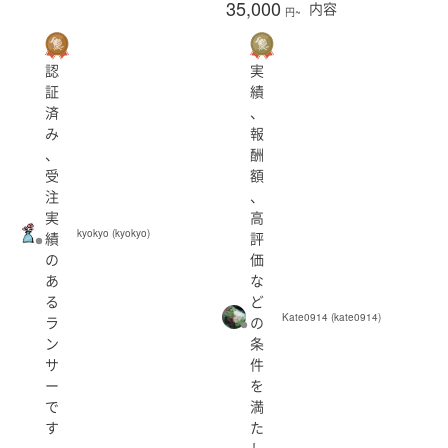
35,000
内容
円~
認
実
証
績
済
、
み
報
、
酬
受
額
注
、
実
高
kyokyo (kyokyo)
績
評
の
価
あ
な
る
ど
Kate0914 (kate0914)
ラ
の
ン
条
サ
件
ー
を
で
満
す
た
し