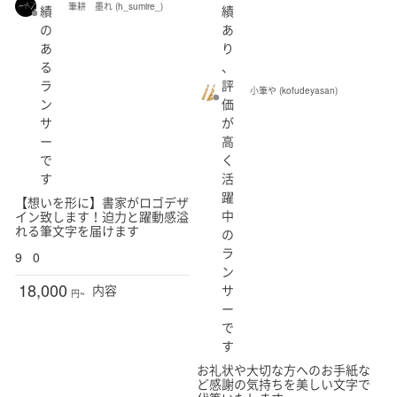
筆耕 墨れ (h_sumire_)
績
績
の
あ
あ
り
る
、
ラ
評
小筆や (kofudeyasan)
ン
価
サ
が
ー
高
で
く
す
活
躍
【想いを形に】書家がロゴデザ
中
イン致します！迫力と躍動感溢
れる筆文字を届けます
の
ラ
9
0
ン
18,000
サ
内容
円~
ー
で
す
お礼状や大切な方へのお手紙な
ど感謝の気持ちを美しい文字で