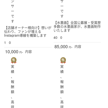
ン
サ
サ
ー
ー
で
で
す
す
【水墨画】全国公募展・受賞歴
多数の水墨画家が、水墨画制作
【店舗オーナー様向け】想いが
いたします
伝わり、ファンが増える
Instagram導線を構築します
40
0
1
0
85,000
内容
円~
10,000
内容
円~
実
実
績
績
、
、
報
報
酬
酬
額
額
、
、
高
高
評
評