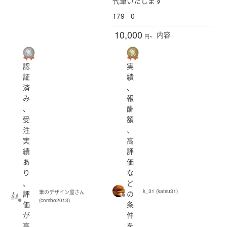
代筆いたします
179
0
10,000
内容
円~
認
実
証
績
済
、
み
報
、
酬
受
額
注
、
実
高
績
評
あ
価
り
な
、
ど
k_31 (katsu31)
評
の
筆のデザイン屋さん
(combo2013)
価
条
が
件
高
を