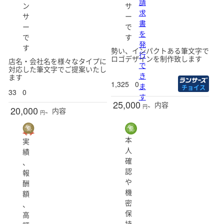
請
ン
サ
求
サ
ー
書
ー
で
を
で
す
発
す
勢い、インパクトある筆文字で
行
ロゴデザインを制作致します
店名・会社名を様々なタイプに
で
対応した筆文字でご提案いたし
き
ます
1,325
0
ま
チョイス
33
0
す
25,000
内容
円~
20,000
内容
円~
本
実
人
績
確
、
認
報
や
酬
機
額
密
、
保
高
持