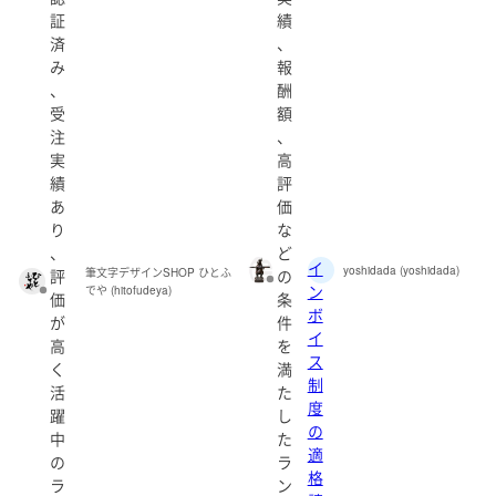
証
績
済
、
み
報
、
酬
受
額
注
、
実
高
績
評
あ
価
り
な
、
ど
イ
yoshidada (yoshidada)
評
の
筆文字デザインSHOP ひとふ
ン
でや (hitofudeya)
価
条
ボ
が
件
イ
高
を
ス
く
満
制
活
た
度
躍
し
の
中
た
適
の
ラ
格
ラ
ン