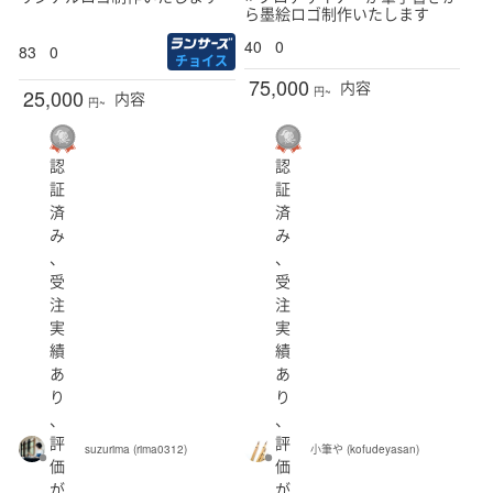
ら墨絵ロゴ制作いたします
40
0
83
0
チョイス
75,000
内容
25,000
円~
内容
円~
認
認
証
証
済
済
み
み
、
、
受
受
注
注
実
実
績
績
あ
あ
り
り
、
、
評
評
suzurima (rima0312)
小筆や (kofudeyasan)
価
価
が
が