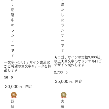
く
満
活
た
躍
し
中
た
の
ラ
ラ
ン
ン
サ
サ
ー
ー
で
で
す
す
★ロゴデザインの実績3,000社
以上★筆文字のオリジナルロゴ
一文字〜OK！デザイン書道家
デザイン制作します
がご希望の筆文字aiデータを納
品します
2,733
5
56
0
35,000
内容
円~
20,000
内容
円~
認
実
証
績