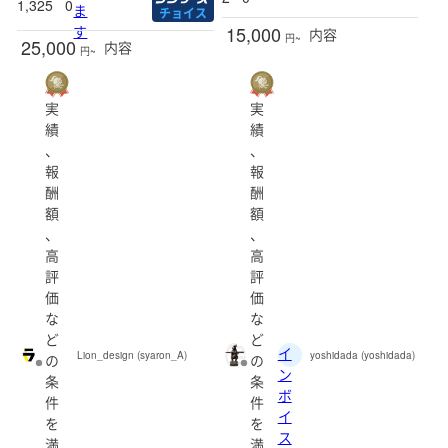
1,325
0
ま
チョイス
す
15,000
内容
円~
25,000
内容
円~
実
実
績
績
、
、
報
報
酬
酬
額
額
、
、
高
高
評
評
価
価
な
な
ど
ど
イ
Lion_design (syaron_A)
yoshidada (yoshidada)
の
の
ン
条
条
ボ
件
件
イ
を
を
ス
満
満