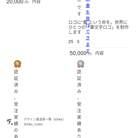
20,000
ー
内容
円~
書
で
を
す
発
ロゴに“書”という命を。世界に
行
ひとつの「筆文字ロゴ」を制作
で
します
き
25
0
ま
す
50,000
内容
円~
認
認
証
証
済
済
み
み
、
、
受
受
注
注
実
実
デザイン書道家一華（ichika）
績
績
(ichika_hude)
の
あ
あ
り