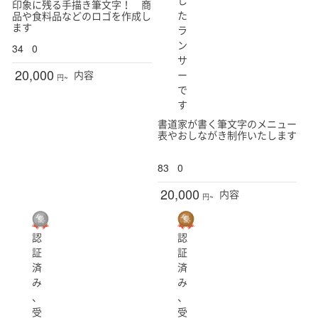
印象に残る手描き筆文字！ 商
た
品や食料品などのロゴを作成し
ます
ラ
ン
34
0
サ
20,000
ー
内容
円~
で
す
書道家が書く筆文字のメニュー
表やおしながき制作いたします
83
0
20,000
内容
円~
認
認
証
証
済
済
み
み
、
、
受
受