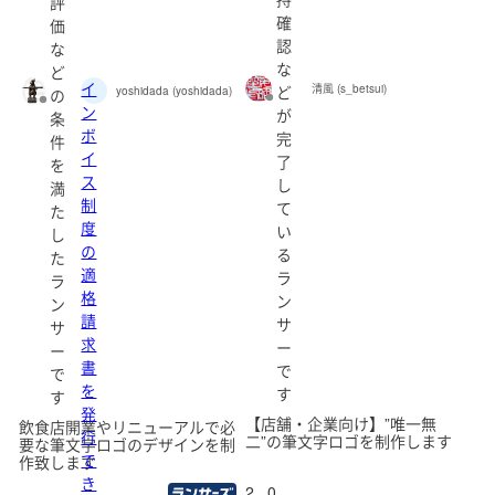
評
確
価
認
な
な
ど
イ
ど
清風 (s_betsui)
yoshidada (yoshidada)
の
ン
が
条
ボ
完
件
イ
了
を
ス
し
満
制
て
た
度
い
し
の
る
た
適
ラ
ラ
格
ン
ン
請
サ
サ
求
ー
ー
書
で
で
を
す
す
発
【店舗・企業向け】”唯一無
飲食店開業やリニューアルで必
行
二”の筆文字ロゴを制作します
要な筆文字ロゴのデザインを制
で
作致します
き
2
0