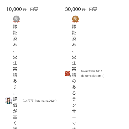
10,000
30,000
内容
内容
円~
円~
認
認
証
証
済
済
み
み
、
、
受
受
注
注
実
実
fukumitaka2018
績
績
(fukumitaka2018)
あ
の
り
あ
、
る
評
ラ
なおママ (naomama0624)
価
ン
が
サ
高
ー
く
で