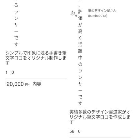
る
、
ラ
評
筆のデザイン屋さん
(combo2013)
ン
価
サ
が
ー
高
で
く
す
活
躍
シンプルで印象に残る手書き筆
中
文字ロゴをオリジナル制作しま
す
の
ラ
1
0
ン
20,000
サ
内容
円~
ー
で
す
実績多数のデザイン書道家がオ
リジナル筆文字ロゴを作成しま
す
56
0