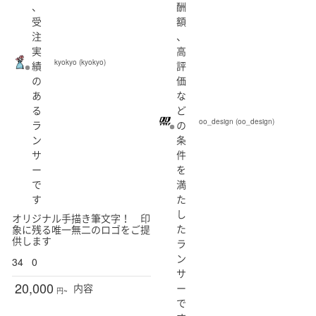
、
酬
受
額
注
、
実
高
kyokyo (kyokyo)
績
評
の
価
あ
な
る
ど
oo_design (oo_design)
ラ
の
ン
条
サ
件
ー
を
で
満
す
た
し
オリジナル手描き筆文字！ 印
た
象に残る唯一無二のロゴをご提
供します
ラ
ン
34
0
サ
20,000
ー
内容
円~
で