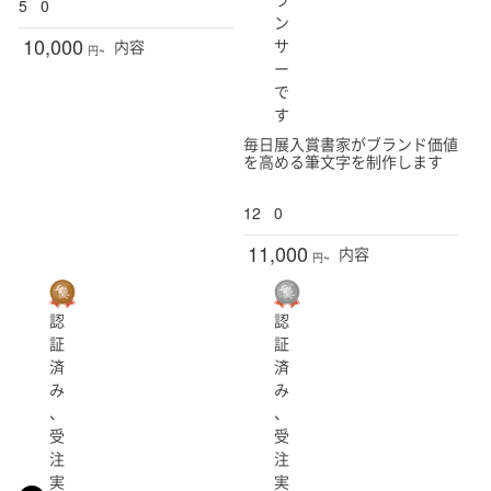
5
0
ン
10,000
サ
内容
円~
ー
で
す
毎日展入賞書家がブランド価値
を高める筆文字を制作します
12
0
11,000
内容
円~
認
認
証
証
済
済
み
み
、
、
受
受
注
注
実
実