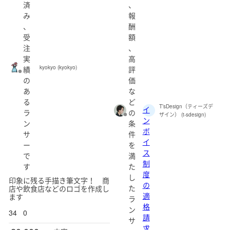
済
、
み
報
、
酬
受
額
注
、
実
高
kyokyo (kyokyo)
績
評
の
価
あ
な
る
ど
T’sDesign（ティーズデ
イ
ラ
の
ザイン） (t-sdesign)
ン
ン
条
ボ
サ
件
イ
ー
を
ス
で
満
制
す
た
度
し
印象に残る手描き筆文字！ 商
の
た
店や飲食店などのロゴを作成し
適
ます
ラ
格
ン
34
0
請
サ
求