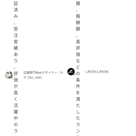
証
績
済
、
み
報
、
酬
受
額
注
、
実
高
績
評
あ
価
り
な
、
ど
LAYON (LAYON)
評
の
店舗専門Webデザイナー｜わ
か (Tan_026)
価
条
が
件
高
を
く
満
活
た
躍
し
中
た
の
ラ
ラ
ン