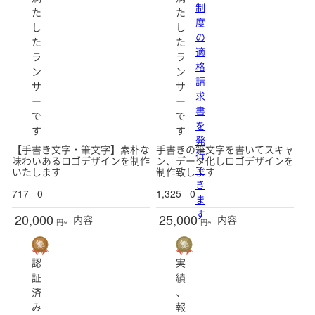
制
た
た
度
し
し
の
た
た
適
ラ
ラ
格
ン
ン
請
サ
サ
求
ー
ー
書
で
で
を
す
す
発
【手書き文字・筆文字】素朴な
手書きの筆文字を書いてスキャ
行
味わいあるロゴデザインを制作
ン、データ化しロゴデザインを
で
いたします
制作致します
き
717
0
1,325
0
ま
す
20,000
25,000
内容
内容
円~
円~
認
実
証
績
済
、
み
報