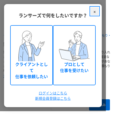
×
ランサーズで何をしたいですか？
ランサーズ チョイスを優先表示
予算
クラウドソーシング ランサーズ
パッケージを探す
筆文字の見積もり・
筆文字の依頼・発注・代行
円以上
筆文字デザインや筆文字ロゴの依頼・外注ができます。和風の要素を取り入れ
たpopや和ロゴ、毛筆ロゴなどに対応します。手書き筆文字やデザイン書道な
ど、伝統的な技法を活用した作品作りも可能です。経験豊富なランサーがあな
円以下
クライアントとし
プロとして
たが欲しい文字をデザインします。個人、制作会社等のプロの業者に見積もり
て
仕事を受けたい
相談ができ、価格・相場は幅広く対応しています。
納期
仕事を依頼したい
見積もりから納品までの流れ
235件のうち 1 - 60 件表示
ログインはこちら
新規会員登録はこちら
最終ログイン
本人確認
絞り込み