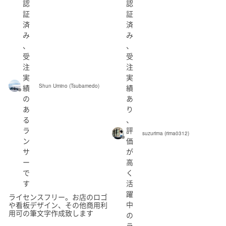
認
認
証
証
済
済
み
み
、
、
受
受
注
注
実
実
Shun Umino (Tsubamedo)
績
績
の
あ
あ
り
る
、
ラ
評
suzurima (rima0312)
ン
価
サ
が
ー
高
で
く
す
活
躍
ライセンスフリー。お店のロゴ
中
や看板デザイン、その他商用利
用可の筆文字作成致します
の
ラ