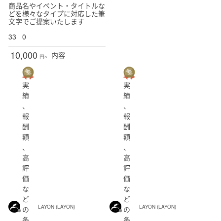
商品名やイベント・タイトルな
どを様々なタイプに対応した筆
文字でご提案いたします
33
0
10,000
内容
円~
実
実
績
績
、
、
報
報
酬
酬
額
額
、
、
高
高
評
評
価
価
な
な
ど
ど
LAYON (LAYON)
LAYON (LAYON)
の
の
条
条