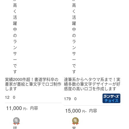
高
高
く
く
活
活
躍
躍
中
中
の
の
ラ
ラ
ン
ン
サ
サ
ー
ー
で
で
す
す
実績2000件超！書道学科卒の
達筆系からヘタウマ系まで！実
書家が墨絵と筆文字でロゴ制作
績多数の筆文字デザイナーが好
します
感度の高いロゴを作成します
12
0
179
0
チョイス
11,000
内容
15,000
円~
内容
円~
認
実