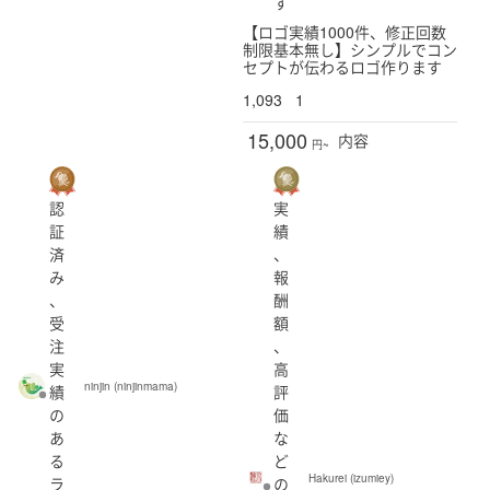
す
【ロゴ実績1000件、修正回数
制限基本無し】シンプルでコン
セプトが伝わるロゴ作ります
1,093
1
15,000
内容
円~
認
実
証
績
済
、
み
報
、
酬
受
額
注
、
実
高
ninjin (ninjinmama)
績
評
の
価
あ
な
る
ど
Hakurei (izumiey)
ラ
の