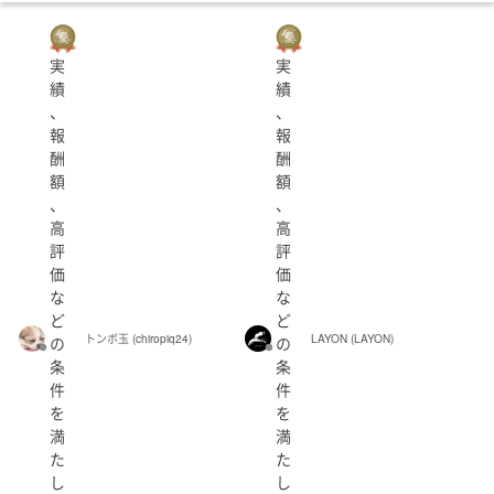
個人・法人
実
実
績
績
、
、
報
報
都道府県
酬
酬
額
額
指定しない
、
、
高
高
評
評
性別
価
価
北海道
青森県
岩手県
宮城県
秋田県
な
な
ど
ど
トンボ玉 (chiropiq24)
LAYON (LAYON)
の
の
山形県
福島県
条
条
出品者のランク
件
件
認定ランサー
を
を
茨城県
栃木県
群馬県
埼玉県
千葉県
満
満
シルバー
た
た
し
し
東京都
神奈川県
ブロンズ