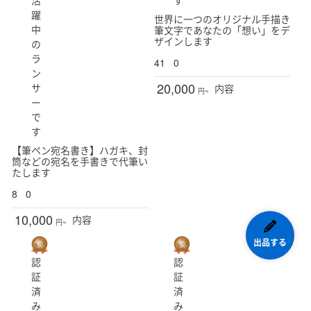
活
す
躍
世界に一つのオリジナル手描き
中
筆文字であなたの「想い」をデ
ザインします
の
ラ
41
0
ン
20,000
サ
内容
円~
ー
で
す
【筆ペン宛名書き】ハガキ、封
筒などの宛名を手書きで代筆い
たします
8
0
10,000
内容
円~
出品する
認
認
証
証
済
済
み
み