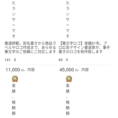
た
た
ラ
ラ
レギュラー
ン
ン
新潟県
富山県
石川県
福井県
山梨県
サ
サ
ー
ー
長野県
で
で
す
す
書道師範。宛名書きから商品ラ
【筆文字ロゴ】実績21年。プ
ベルやロゴ作成まで、あらゆる
ロ広告デザイン書道家が、筆手
岐阜県
静岡県
愛知県
三重県
筆文字のご依頼にご対応します
書きのロゴを制作致します
141
0
40
0
11,000
45,000
内容
内容
円~
円~
滋賀県
京都府
大阪府
兵庫県
奈良県
和歌山県
実
実
績
績
、
、
報
報
鳥取県
島根県
岡山県
広島県
山口県
酬
酬
額
額
徳島県
香川県
愛媛県
高知県