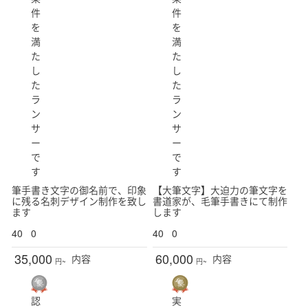
件
件
を
を
満
満
た
た
し
し
た
た
ラ
ラ
ン
ン
サ
サ
ー
ー
で
で
す
す
筆手書き文字の御名前で、印象
【大筆文字】大迫力の筆文字を
に残る名刺デザイン制作を致し
書道家が、毛筆手書きにて制作
ます
します
40
0
40
0
35,000
60,000
内容
内容
円~
円~
認
実