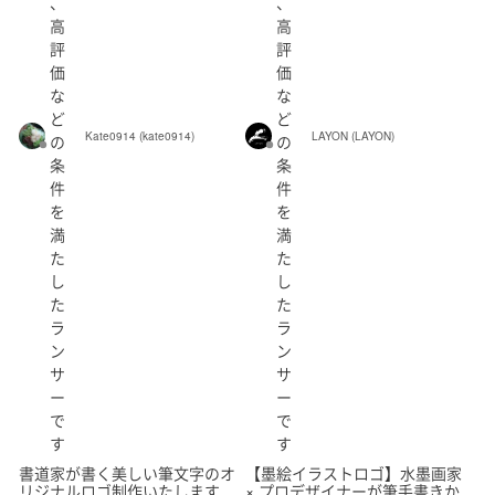
、
、
高
高
評
評
価
価
福岡県
佐賀県
長崎県
熊本県
大分県
な
な
ど
ど
宮崎県
鹿児島県
沖縄県
日本国外
Kate0914 (kate0914)
LAYON (LAYON)
の
の
条
条
件
件
を
を
満
満
た
た
し
し
た
た
ラ
ラ
ン
ン
サ
サ
ー
ー
で
で
す
す
書道家が書く美しい筆文字のオ
【墨絵イラストロゴ】水墨画家
リジナルロゴ制作いたします
× プロデザイナーが筆手書きか