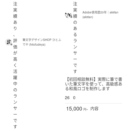
注
注
実
実
Adobe使用歴20年｜akirlan
績
績
(akirlan)
あ
の
り
あ
、
る
評
ラ
筆文字デザインSHOP ひとふ
でや (hitofudeya)
価
ン
が
サ
高
ー
く
で
活
す
躍
【初回相談無料】実際に筆で書
中
いた筆文字を使って、高級感あ
る和風ロゴを制作します
の
ラ
26
0
ン
15,000
サ
内容
円~
ー
で
す