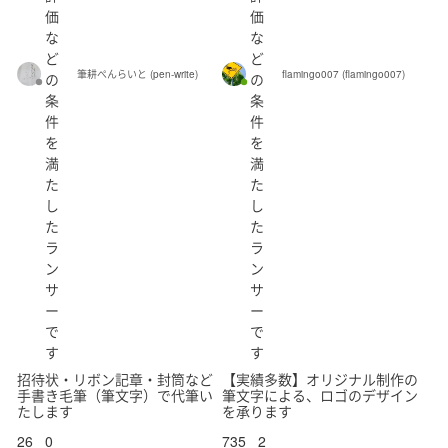
価
価
な
な
ど
ど
筆耕ぺんらいと (pen-write)
flamingo007 (flamingo007)
の
の
条
条
件
件
を
を
満
満
た
た
し
し
た
た
ラ
ラ
ン
ン
サ
サ
ー
ー
で
で
す
す
招待状・リボン記章・封筒など
【実績多数】オリジナル制作の
手書き毛筆（筆文字）で代筆い
筆文字による、ロゴのデザイン
たします
を承ります
26
0
735
2