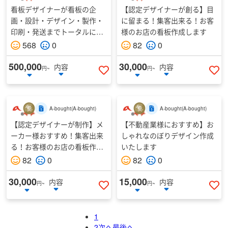
看板デザイナーが看板の企
【認定デザイナーが創る】目
画・設計・デザイン・製作・
に留まる！集客出来る！お客
印刷・発送までトータルに行
様のお店の看板作成します
います
568
0
82
0
500,000
30,000
内容
内容
円~
円~
いいねする
い
A-bought
(
A-bought
)
A-bought
(
A-bought
)
【認定デザイナーが制作】メ
【不動産業様におすすめ】お
ーカー様おすすめ！集客出来
しゃれなのぼりデザイン作成
る！お客様のお店の看板作成
いたします
します
82
0
82
0
30,000
15,000
内容
内容
円~
円~
いいねする
い
1
2
次へ
最後へ