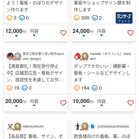
よう！看板・のぼりのデザイ
看板やショップサイン類を制
ン作ります
作します
3
0
399
2
チョイス
12,000
24,000
内容
内容
円~
円~
いいねする
い
青井江梨＠寄り添い制作
(
aom
maritwin（まりつぃん）
(
marit
ushi_design
)
win
)
【満員御礼！現在受付停止
ポップでかわいい｜横断幕・
中】店舗窓広告・看板デザイ
看板・シールなどデザインし
ン、視認性を考慮してお作り
ます
します
19
0
184
0
20,000
10,000
内容
内容
円~
円~
いいねする
い
reikore
(
reikore
)
yoshidada
(
yoshidada
)
【高品質】看板、サイン、ポ
飲食様向けの看板、幕、のぼ