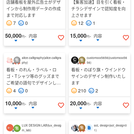
店舗看板を屋外広告士がデザ
【集客加速】目を引く看板・
インから制作用データの作成
チラシデザインで認知度を向
まで対応します
上させます
7
0
12
1
50,000
15,000
内容
内容
円~
円~
いいねする
い
alice-calligraphy
(
alice-calligra
customxxx5656
(
customxxx56
phy
)
56
)
看板・のれん・ラベル・ロ
看板・のぼり旗・ウインドウ
ゴ・Tシャツ等のグッズまで
サインのデザイン制作いたし
ご希望の語句でデザインしま
ます
す
4
0
210
2
10,000
20,000
内容
内容
円~
円~
いいねする
い
LUX DESIGN LAB
(
lux_desig
soL design
(
sol_design0
m_lab
)
1
)