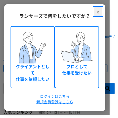
×
ランサーズで何をしたいですか？
用途
野外看板
(
96
)
クラウドソーシング ランサーズ
パッケージを探す
デザイン・Webデザ
バナー
(
77
)
看板製作・看板デザインの依頼・外注
ロールアップ
(
61
)
絞り込みをクリア
ランサーズ チョイスを優先表示
クライアントとし
プロとして
デザイン・Webデザイン
└ 看板製作・看板デザイン
て
仕事を受けたい
予算
仕事を依頼したい
円以上
ログインはこちら
新規会員登録はこちら
円以下
人気ランキング
期間：
7月31日
〜
8月7日