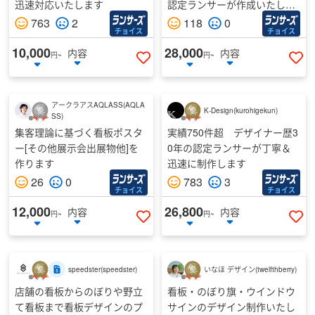
迅速対応いたします
認定ランサーが作成いたしま
す
763
2
118
0
出品者のランク
チョイス
チョイス
10,000
28,000
認定ランサー
内容
内容
円~
円~
いいねする
い
シルバー
アークラアスAQLASS
(
AQLA
ブロンズ
K-Design
(
kurohigekun
)
SS
)
集客理論に基づく看板ポスタ
実績750件超 デザイナー歴3
レギュラー
ー[その他展示会出展物他]を
0年の認定ランサーが丁寧＆
作ります
迅速に制作します
26
0
783
3
チョイス
チョイス
12,000
26,800
内容
内容
円~
円~
いいねする
い
speedster
(
speedster
)
いなほ デザイン
(
twelfthberry
)
店舗の看板からのぼりや野立
看板・のぼり旗・ウインドウ
て看板まで看板デザインのプ
サインのデザイン制作いたし