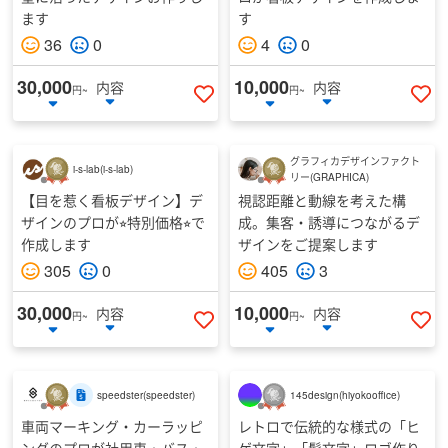
ます
す
36
0
4
0
30,000
10,000
内容
内容
円~
円~
いいねする
い
グラフィカデザインファクト
i-s-lab
(
i-s-lab
)
リー
(
GRAPHICA
)
【目を惹く看板デザイン】デ
視認距離と動線を考えた構
ザインのプロが⭐︎特別価格⭐︎で
成。集客・誘導につながるデ
作成します
ザインをご提案します
305
0
405
3
30,000
10,000
内容
内容
円~
円~
いいねする
い
speedster
(
speedster
)
145design
(
hiyokooffice
)
車両マーキング・カーラッピ
レトロで伝統的な様式の「ヒ