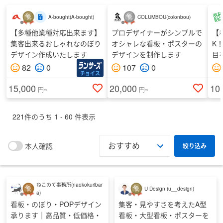
納期
A-bought
(
A-bought
)
COLUMBOU
(
colonbou
)
【多種他業種対応出来ます】
プロデザイナーがシンプルで
【
集客出来るおしゃれなのぼり
オシャレな看板・ポスターの
K
最終ログイン
デザイン作成いたします
デザインを制作します
目
82
0
107
0
チョイス
15,000
20,000
10
円~
円~
個人・法人
221
件のうち
1
-
60
件表示
本人確認
絞り込み
都道府県
指定しない
ねこのて事務所
(
naokokuribar
U Design
(
u__design
)
a
)
性別
看板・のぼり・POPデザイン
集客・見やすさを考えたA型
承ります｜高品質・低価格・
看板・大型看板・ポスターを