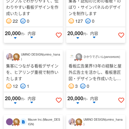
シンプルでわかりやすく、伝
集客・認知のための看板・の
わりやすい看板デザインを作
ぼり・サインパネルのデザイ
成いたします
ンを制作します
22
0
127
0
20,000
20,000
内容
内容
円~
円~
いいねする
い
UMINO DESIGN
(
umino_hana
ひかりでざいん
(
yancorocro
)
)
集客につながる看板デザイン
看板広告業界13年の経験と屋
を、ヒアリング重視で制作い
外広告士を活かし、看板意匠
たします
図・デザインを作成いたしま
す
12
1
3
0
20,000
20,000
内容
内容
円~
円~
いいねする
い
Mauve Inc.
(
Mauve_DES
UMINO DESIGN
(
umino_hana
IGN
)
)