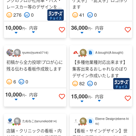
ングのプロが社用車・バス・
ゲ文字」「髭文字」ロゴ作り
レースカー等のデザインをし
ます
ます
276
0
41
0
チョイス
10,000
36,000
内容
内容
円~
円~
いいねする
い
ryurex
(
ryurex0716
)
A-bought
(
A-bought
)
初稿から全力投球!プロが心に
【多種他業種対応出来ます】
残る伝わる看板作成致します
集客出来るおしゃれなのぼり
デザイン作成いたします
6
0
82
0
チョイス
10,000
内容
15,000
円~
内容
円~
いいねする
い
Ebene Design
(
ebene-hi
たぬねこ
(
tanuneko0814
)
ro
)
店舗・クリニックの看板・内
【看板・サインデザイン】世