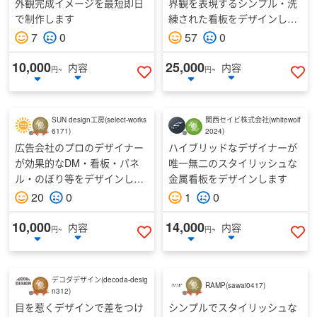
外観完成イメージを最短即日
界観を表現するシンプル・洗
で制作します
練された看板をデザインしま
す
7
0
57
0
10,000
25,000
内容
内容
円~
円~
いいねする
い
SUN design工房
(
select-works
関西セイビ株式会社
(
whitewolf
6171
)
2024
)
広告会社のプロのデザイナー
ハイブリッドなデザイナーが
が効果的なDM・看板・パネ
唯一無二のスタイリッシュな
ル・のぼり等をデザインしま
金属看板をデザインします
す
20
0
1
0
10,000
14,000
内容
内容
円~
円~
いいねする
い
デコダデザイン
(
decoda-desig
RAMP
(
sawai0417
)
n312
)
目を惹くデザインで差をつけ
シンプルでスタイリッシュな