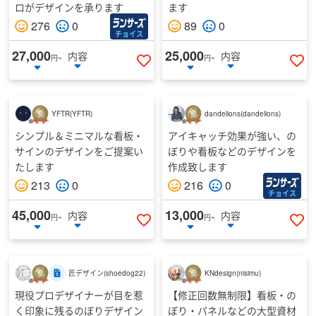
ロがデザインを承ります
ます
276
0
89
0
チョイス
27,000
25,000
内容
内容
円~
円~
いいねする
い
YFTR
(
YFTR
)
dandelions
(
dandelions
)
シンプル＆ミニマルな看板・
アイキャッチ効果が強い、の
サインのデザインをご提案い
ぼりや看板などのデザインを
たします
作成致します
213
0
216
0
チョイス
45,000
13,000
内容
内容
円~
円~
いいねする
い
匠デザイン
(
shoedog22
)
KNdesign
(
nisimu
)
現役プロデザイナーが目を惹
【修正回数無制限】看板・の
く印象に残るのぼりデザイン
ぼり・パネルなどの大型資材