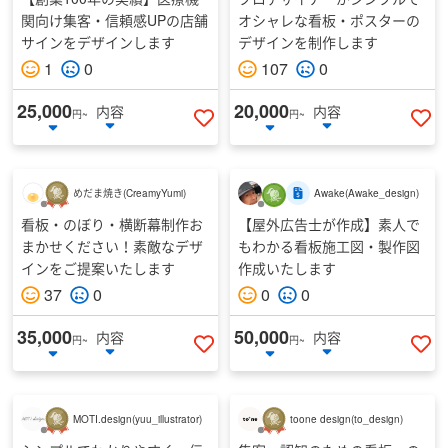
関向け集客・信頼感UPの店舗
オシャレな看板・ポスターの
サインをデザインします
デザインを制作します
1
0
107
0
25,000
20,000
内容
内容
円~
円~
いいねする
い
めだま焼き
(
CreamyYumi
)
Awake
(
Awake_design
)
看板・のぼり・横断幕制作お
【屋外広告士が作成】素人で
まかせください！素敵なデザ
もわかる看板施工図・製作図
インをご提案いたします
作成いたします
37
0
0
0
35,000
50,000
内容
内容
円~
円~
いいねする
い
MOTI.design
(
yuu_illustrator
)
toone design
(
to_design
)