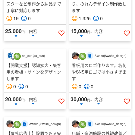
スターなど制作から納品まで
り、のれんデザイン制作致し
丁寧に対応します
ます
19
0
1,325
0
25,000
15,000
内容
内容
円~
円~
いいねする
い
ao_sun
(
ao_sun
)
Awake
(
Awake_design
)
【開業支援】認知拡大・集客
看板用のロゴ作ります。名刺
用の看板・サインをデザイン
やSNS用ロゴでは小さすぎま
します
す
0
0
0
0
20,000
30,000
内容
内容
円~
円~
いいねする
い
Awake
(
Awake_design
)
Awake
(
Awake_design
)
【屋外広告士】設置できる安
店舗・宿泊施設の外観改善／