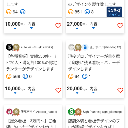
します
のデザインを製作致します
64
1
851
3
チョイス
10,000
27,000
内容
内容
円~
円~
いいねする
い
4.14 WORKS
(
414works
)
匠デザイン
(
shoedog22
)
【各種看板】実績550件・リ
現役プロデザイナーが目を惹
ピ70人・満足評100%の認定
く印象に残る看板・バナーデ
ランサーがデザインします
ザインします
568
0
64
1
10,000
20,000
内容
内容
円~
円~
いいねする
い
服部デザイン
(
torico_hattori
)
Sigh Planning
(
sign_planning
)
【屋外看板 3万円〜】ご希
店舗外装と看板デザインのプ
望に沿ったデザインお作りし
ロが看板デザインを作成しま