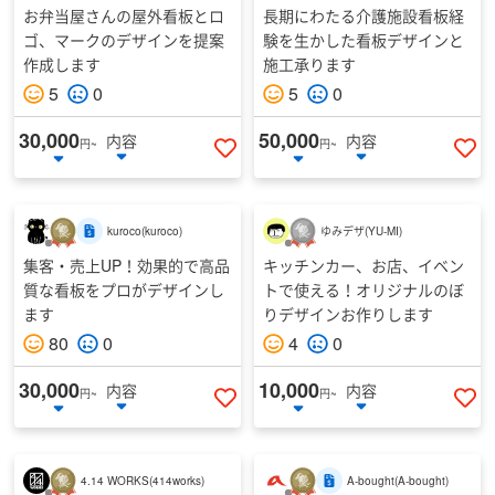
お弁当屋さんの屋外看板とロ
長期にわたる介護施設看板経
ゴ、マークのデザインを提案
験を生かした看板デザインと
作成します
施工承ります
5
0
5
0
30,000
50,000
内容
内容
円~
円~
いいねする
い
kuroco
(
kuroco
)
ゆみデザ
(
YU-MI
)
集客・売上UP！効果的で高品
キッチンカー、お店、イベン
質な看板をプロがデザインし
トで使える！オリジナルのぼ
ます
りデザインお作りします
80
0
4
0
30,000
10,000
内容
内容
円~
円~
いいねする
い
4.14 WORKS
(
414works
)
A-bought
(
A-bought
)