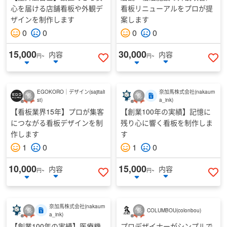
心を届ける店舗看板や外観デ
看板リニューアルをプロが提
ザインを制作します
案します
0
0
0
0
15,000
30,000
内容
内容
円~
円~
いいねする
い
EGOKORO｜デザイン
(
sajitali
奈加馬株式会社
(
nakaum
st
)
a_ink
)
【看板業界15年】プロが集客
【創業100年の実績】記憶に
につながる看板デザインを制
残り心に響く看板を制作しま
作します
す
1
0
1
0
10,000
15,000
内容
内容
円~
円~
いいねする
い
奈加馬株式会社
(
nakaum
COLUMBOU
(
colonbou
)
a_ink
)
【創業100年の実績】医療機
プロデザイナーがシンプルで