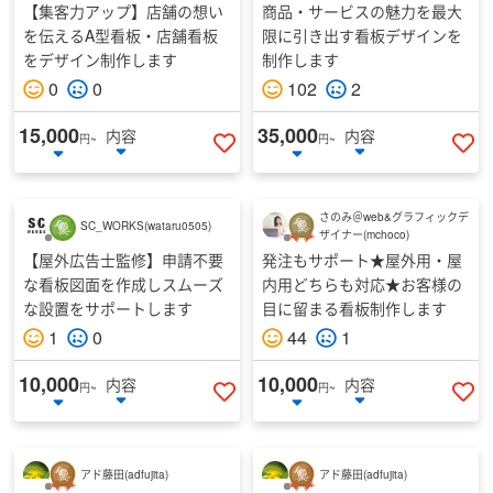
【集客力アップ】店舗の想い
商品・サービスの魅力を最大
を伝えるA型看板・店舗看板
限に引き出す看板デザインを
をデザイン制作します
制作します
0
0
102
2
15,000
35,000
内容
内容
円~
円~
いいねする
い
さのみ＠web&グラフィックデ
SC_WORKS
(
wataru0505
)
ザイナー
(
mchoco
)
【屋外広告士監修】申請不要
発注もサポート★屋外用・屋
な看板図面を作成しスムーズ
内用どちらも対応★お客様の
な設置をサポートします
目に留まる看板制作します
1
0
44
1
10,000
10,000
内容
内容
円~
円~
いいねする
い
アド藤田
(
adfujita
)
アド藤田
(
adfujita
)