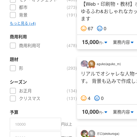
【Web・印刷物・教材】
都市
(
273
)
ゆるふわ&おしゃれなカ
背景
(
191
)
ます
もっと見る (+4)
67
0
商用利用
15,000
業務
内容
円~
商用利用可
(
478
)
題材
aguko
(
aguko_rn
)
形
(
293
)
リアルでオシャレな人物
す。 背景も込みで作成し
シーズン
お正月
(
134
)
4
0
クリスマス
(
131
)
10,000
業務
内容
予算
円~
円以上
ガロ
(
sirokuroga
)