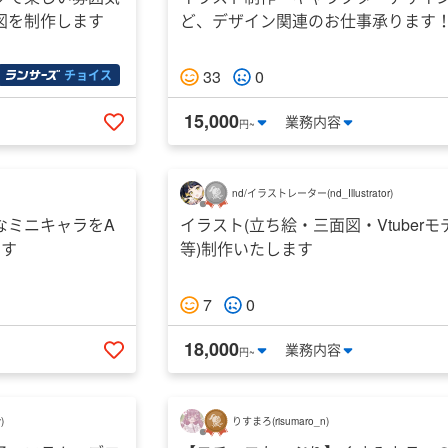
図を制作します
ど、デザイン関連のお仕事承ります
33
0
チョイス
15,000
業務
内容
円~
いいねする
nd/イラストレーター
(
nd_Illustrator
)
なミニキャラをA
イラスト(立ち絵・三面図・Vtuberモ
ます
等)制作いたします
7
0
18,000
業務
内容
円~
いいねする
y
)
りすまろ
(
risumaro_n
)