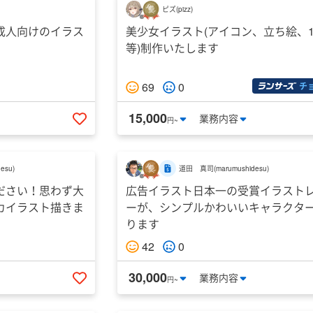
ピズ
(
pizz
)
成人向けのイラス
美少女イラスト(アイコン、立ち絵、
等)制作いたします
69
0
チ
15,000
業務
内容
円~
いいねする
desu
)
道田 真司
(
marumushidesu
)
ださい！思わず大
広告イラスト日本一の受賞イラスト
カイラスト描きま
ーが、シンプルかわいいキャラクタ
ります
42
0
30,000
業務
内容
円~
いいねする