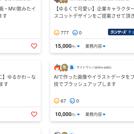
画・MV/歌みたイ
【ゆるくて可愛い】企業キャラクタ
ます
スコットデザインをご提案させて頂
777
0
チ
15,000
業務
内容
円~
いいねする
サイトウシノ
(
shino-saito
)
に】ゆるかわ～な
AIで作った画像やイラストデータを
ます
技でブラッシュアップします
67
0
10,000
業務
内容
円~
いいねする