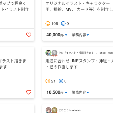
ポップで程良く
オリジナルイラスト・キャラクター
ットイラスト制作
用、挿絵、MV、 カード等）を制作
106
0
40,000
業務
内容
円~
いいねする
りの『イラスト・漫画描きます！』
(
ohagi_moti
イラスト描きま
用途に合わせLINEスタンプ・挿絵・
ます
ト絵の作画します
21
0
10,500
業務
内容
円~
いいねする
とりこう
(
totottori4
)