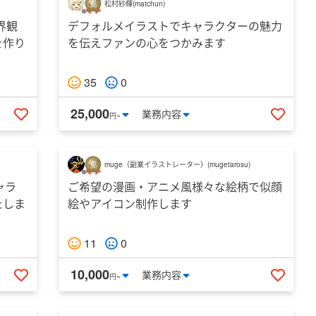
松村紗輝
(
matchun
)
界観
デフォルメイラストでキャラクターの魅力
を作り
を伝えファンの心をつかみます
35
0
25,000
業務
内容
円~
いいねする
いいね
muge（副業イラストレーター）
(
mugetarosu
)
ャラ
ご希望の漫画・アニメ風様々な絵柄で似顔
たしま
絵やアイコン制作します
11
0
10,000
業務
内容
円~
いいねする
いいね