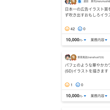
道田 真司
(
marumushi
日本一の広告イラスト賞
ず吹き出すおもしろイラ
42
0
10,000
業務
内容
円~
那菜風誌
(
nanahusi723
)
パフェのような華やかカ
(SD)イラストを描きます
1
0
10,000
業務
内容
円~