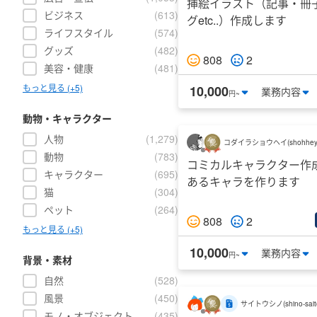
挿絵イラスト（記事・冊
ビジネス
(
613
)
グetc..）作成します
ライフスタイル
(
574
)
グッズ
(
482
)
808
2
美容・健康
(
481
)
もっと見る (+5)
10,000
業務
内容
円~
動物・キャラクター
人物
(
1,279
)
コダイラショウヘイ
(
shohhe
動物
(
783
)
コミカルキャラクター作
キャラクター
(
695
)
あるキャラを作ります
猫
(
304
)
ペット
(
264
)
808
2
もっと見る (+5)
10,000
業務
内容
円~
背景・素材
自然
(
528
)
風景
(
450
)
サイトウシノ
(
shino-sai
モノ・オブジェクト
(
435
)