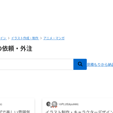
ザイン
イラスト作成・制作
アニメ・マンガ
の依頼・外注
見積もりから納
to
)
10PLUS
(
kyu999
)
プで楽しい雰囲気
イラスト制作・キャラクターデザイ