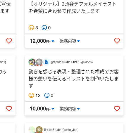
（宣伝
【オリジナル】3頭身デフォルメイラスト
します
を希望に合わせて作成いたします
8
0
12,000
業務
内容
円~
いいねする
いいね
moti
)
graphic studio LIPOS
(
gs-lipos
)
カッ
動きを感じる表現・整理された構成でお客
様の想いを伝えるイラストを制作いたしま
す
13
0
10,000
業務
内容
円~
いいねする
いいね
R-aile Studio
(
Raichi_Job
)