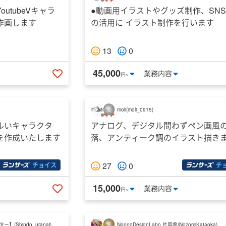
utubeVキャラ
●動画用イラストやグッズ制作、SN
作画します
の活用に イラスト制作を行います
13
0
45,000
業務
内容
円~
いいねする
moli
(
moli_0915
)
ルいキャラクタ
アナログ、デジタル問わずペン画風
を作成いたします
落、アンティーク調のイラスト描き
27
0
チョイス
チ
15,000
業務
内容
円~
いいねする
ーター】
(
Shindo_uranai
)
NonnoDesignLabo 片岡希
(
NozomiKataoka
)