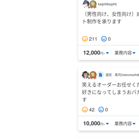
kageli
(
kageli
)
（男性向け、女性向け）
ト制作を承ります
211
0
12,000
業務
内容
円~
道田 真司
(
marumushi
笑えるオーダーお任せく
好きになってしまうおバ
す
42
0
10,000
業務
内容
円~