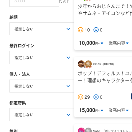
円以下
少年からおじさんまで！Yo
やサムネ・アイコンなど
納期
10
0
10,000
業務
内容
円~
最終ログイン
kikutsu
(
kikutsu
)
ポップ！デフォルメ！ユ
個人・法人
ー！理想のキャラクター
29
0
都道府県
15,000
業務
内容
円~
指定しない
性別
Saito. 【ポップイラストレ