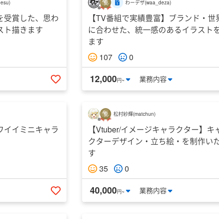
desu
)
わーデザ
(
waa_deza
)
を受賞した、思わ
【TV番組で実績豊富】ブランド・世
スト描きます
に合わせた、統一感のあるイラスト
ます
107
0
12,000
業務
内容
円~
いいねする
松村紗輝
(
matchun
)
ワイイミニキャラ
【Vtuber/イメージキャラクター】キ
クターデザイン・立ち絵・を制作い
す
35
0
40,000
業務
内容
円~
いいねする