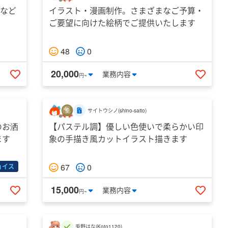
Sなど
イラスト・漫画制作。さまざまなご予算・
ご要望に向けた絵柄でご提供いたします
48
0
20,000
業務
内容
円~
いいねする
いいね
サイトウシノ
(
shino-saito
)
のお洒
【パステル調】優しい色使いで柔らかい印
ます
象の手描き風カットイラスト描きます
67
0
ョイス
15,000
業務
内容
円~
いいねする
いいね
兎野はな
(
Koto1120
)