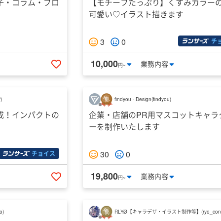
子・コラム・ブロ
【モチーフたっぷり】くすみカラー
可愛い♡イラスト描きます
3
0
チ
10,000
業務
内容
円~
いいねする
y
)
findyou - Design
(
findyou
)
成！インパクトの
企業・店舗のPR用マスコットキャラ
ーを制作いたします
30
0
チョイス
19,800
業務
内容
円~
いいねする
to
)
RLYØ【キャラデザ・イラスト制作等】
(
ryo_con