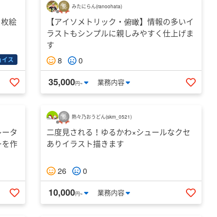
みたにらん
(
ranoohata
)
1枚絵
【アイソメトリック・俯瞰】情報の多いイ
ラストもシンプルに親しみやすく仕上げま
す
8
0
ョイス
35,000
業務
内容
円~
いいねする
いいね
熱々乃おうどん
(
skm_0521
)
レータ
二度見される！ゆるかわ×シュールなクセ
ーを作
ありイラスト描きます
26
0
10,000
業務
内容
円~
いいねする
いいね