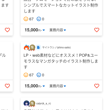
！ます
シンプルでスマートなカットイラスト制作
します
67
0
15,000
業務
内容
円~
いいねする
いいね
サイトウシノ
(
shino-saito
)
デル
LP・web素材などにオススメ！POP&ユー
モラスなマンガタッチのイラスト制作しま
す
67
0
15,000
業務
内容
円~
いいねする
いいね
calyn
(
k_a_n
)