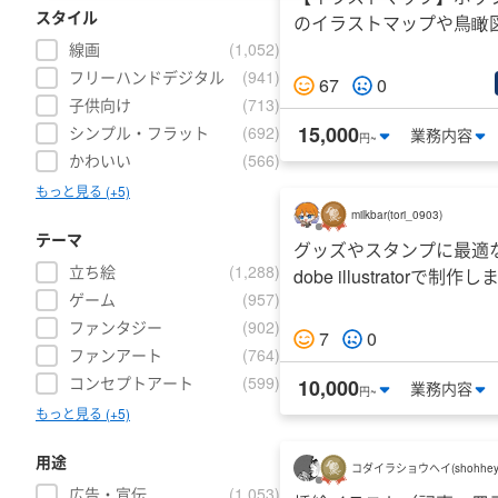
スタイル
のイラストマップや鳥瞰
線画
(
1,052
)
フリーハンドデジタル
(
941
)
67
0
子供向け
(
713
)
15,000
シンプル・フラット
(
692
)
業務
内容
円~
かわいい
(
566
)
もっと見る (+5)
milkbar
(
tori_0903
)
テーマ
グッズやスタンプに最適
立ち絵
(
1,288
)
dobe illustratorで制作し
ゲーム
(
957
)
ファンタジー
(
902
)
7
0
ファンアート
(
764
)
コンセプトアート
(
599
)
10,000
業務
内容
円~
もっと見る (+5)
用途
コダイラショウヘイ
(
shohhe
広告・宣伝
(
1,053
)