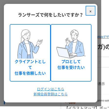
×
ランサーズで何をしたいですか？
クラウドソーシング ランサーズ
パッケージを探す
デザイン・Webデ
イラスト作成・制作(アニメ・マンガ)
絞り込みをクリア
クライアントとし
プロとして
て
仕事を受けたい
デザイン・Webデザイン
仕事を依頼したい
└ イラスト作成・制作
└─ アニメ・マンガ
1,649
件のうち
1
-
60
件表示
ログインはこちら
新規会員登録はこちら
絞り込み検索
サイトウシノ
(
shino-sai
【イラストマップ】ポッ