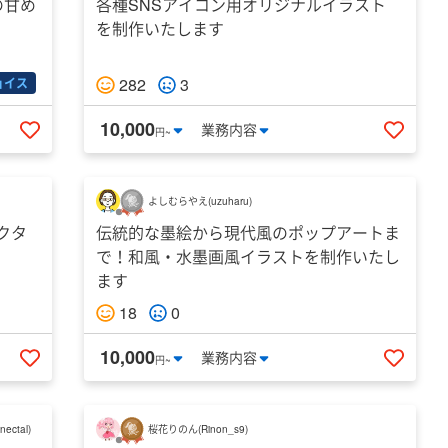
の甘め
各種SNSアイコン用オリジナルイラスト
を制作いたします
282
3
ョイス
10,000
業務
内容
円~
いいねする
いいね
よしむらやえ
(
uzuharu
)
クタ
伝統的な墨絵から現代風のポップアートま
で！和風・水墨画風イラストを制作いたし
ます
18
0
10,000
業務
内容
円~
いいねする
いいね
nectal
)
桜花りのん
(
Rinon_s9
)