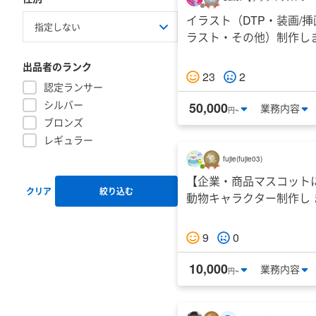
イラスト（DTP・装画/挿
ラスト・その他）制作し
出品者のランク
23
2
認定ランサー
シルバー
50,000
業務
内容
円~
ブロンズ
レギュラー
fujie
(
fujie03
)
【企業・商品マスコット
クリア
絞り込む
動物キャラクター制作し 
9
0
10,000
業務
内容
円~