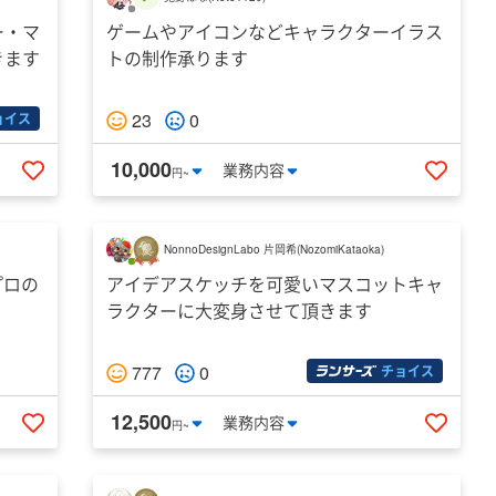
ー・マ
ゲームやアイコンなどキャラクターイラス
きます
トの制作承ります
23
0
ョイス
10,000
業務
内容
円~
いいねする
いいね
NonnoDesignLabo 片岡希
(
NozomiKataoka
)
プロの
アイデアスケッチを可愛いマスコットキャ
ラクターに大変身させて頂きます
777
0
チョイス
12,500
業務
内容
円~
いいねする
いいね