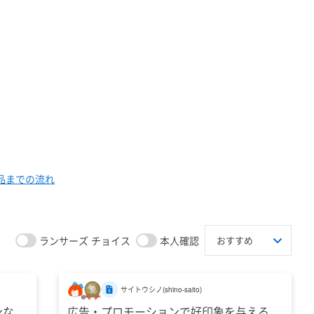
品までの流れ
ランサーズ チョイス
本人確認
サイトウシノ
(
shino-saito
)
ンな
広告・プロモーションで好印象を与える、