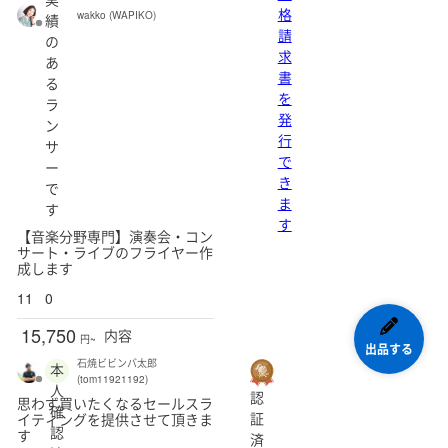
格
wakko (WAPIKO)
績
請
の
求
あ
書
る
を
ラ
発
ン
行
サ
で
ー
き
で
ま
す
す
【音楽分野専門】演奏会・コン
サート・ライブのフライヤー作
成します
11
0
15,750
内容
円~
出品する
石焼ビビンバ太郎
本
(tom11921192)
人
認
思わず買いたくなるセールスラ
確
証
イティングを提供させて頂きま
認
す
済