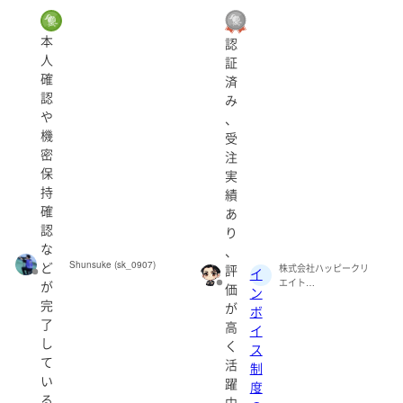
本
認
人
証
確
済
認
み
や
、
機
受
密
注
保
実
持
績
確
あ
認
り
な
、
ど
Shunsuke (sk_0907)
評
株式会社ハッピークリ
イ
エイト
が
価
ン
(happycreate0202)
完
が
ボ
了
高
イ
し
く
ス
て
活
制
い
躍
度
る
中