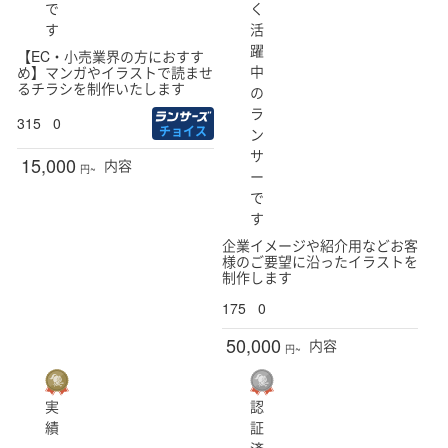
で
く
す
活
躍
【EC・小売業界の方におすす
中
め】マンガやイラストで読ませ
るチラシを制作いたします
の
ラ
315
0
チョイス
ン
サ
15,000
内容
円~
ー
で
す
企業イメージや紹介用などお客
様のご要望に沿ったイラストを
制作します
175
0
50,000
内容
円~
実
認
績
証