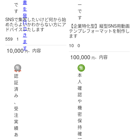
書
で
ー
を
す
で
発
す
SNSで集客したいけど何から始
行
めたらよいかわからない方にア
【企業特化型】縦型SNS用動画
で
ドバイスいたします
テンプレフォーマットを制作し
き
ます
559
1
ま
10
0
す
10,000
内容
円~
100,000
内容
円~
本
認
人
証
確
済
認
み
や
、
機
受
密
注
保
実
持
績
確
あ