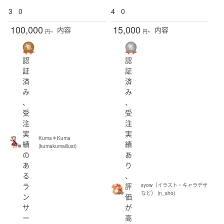
3
0
4
0
100,000
15,000
内容
内容
円~
円~
認
認
証
証
済
済
み
み
、
、
受
受
注
注
実
実
Kuma＊Kuma
績
績
(kumakumaillust)
の
あ
あ
り
る
、
ラ
評
syow（イラスト・キャラデザ
など） (n_sho)
ン
価
サ
が
ー
高