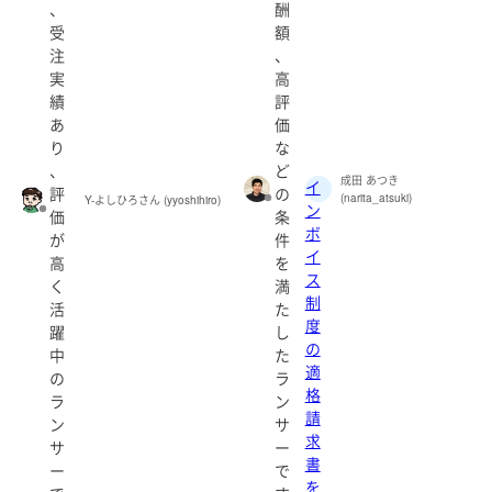
、
酬
受
額
注
、
実
高
績
評
あ
価
り
な
、
ど
成田 あつき
イ
評
の
(narita_atsuki)
Y-よしひろさん (yyoshihiro)
ン
価
条
ボ
が
件
イ
高
を
ス
く
満
制
活
た
度
躍
し
の
中
た
適
の
ラ
格
ラ
ン
請
ン
サ
求
サ
ー
書
ー
で
を