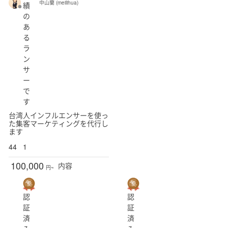
中山蘭 (meilihua)
績
の
あ
る
ラ
ン
サ
ー
で
す
台湾人インフルエンサーを使っ
た集客マーケティングを代行し
ます
44
1
100,000
内容
円~
認
認
証
証
済
済