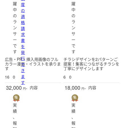
躍
躍
度
中
中
の
の
の
適
ラ
ラ
格
ン
ン
請
サ
サ
求
ー
ー
書
で
で
を
す
す
発
行
広告・PR・挿入用画像のフル
チラシデザインを2パターンご
カラー漫画・イラストを承りま
提案！集客につながるチラシを
で
す
丁寧にデザインします
き
ま
16
0
6
0
す
32,000
18,000
内容
内容
円~
円~
実
実
績
績
、
、
報
報