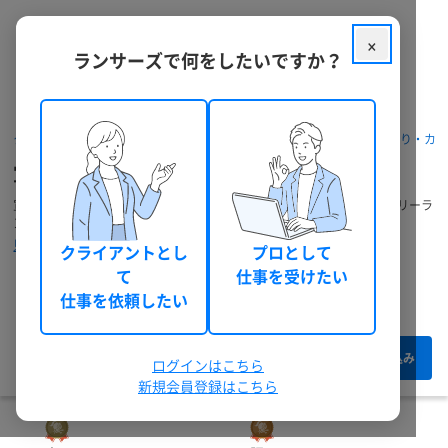
×
ランサーズで何をしたいですか？
ランサーズ チョイスを優先表示
予算
クラウドソーシング ランサーズ
パッケージを探す
宣伝の見積もり・カ
宣伝の依頼・発注・代行
円以上
宣伝に関する依頼相談・無料見積もりができます。宣伝に強いプロのフリーラ
ンス・外注先探しにおすすめです。
円以下
見積もりから納品までの流れ
クライアントとし
プロとして
て
仕事を受けたい
納期
173件のうち 1 - 60 件表示
仕事を依頼したい
本人確認
絞り込み
ログインはこちら
新規会員登録はこちら
最終ログイン