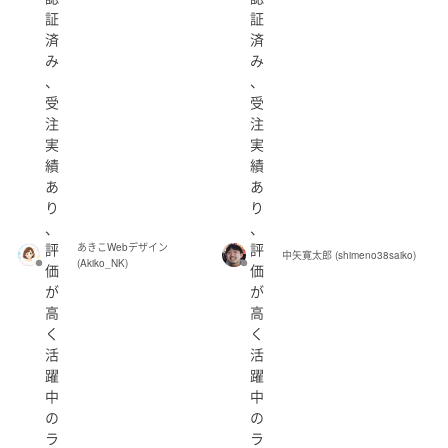
証
証
済
済
み
み
、
、
受
受
注
注
実
実
績
績
あ
あ
り
り
、
、
評
評
あきこWebデザイン
中矢寛太郎 (shimeno38saiko)
(Akiko_NK)
価
価
が
が
高
高
く
く
活
活
躍
躍
中
中
の
の
ラ
ラ