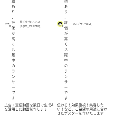
績
績
あ
あ
り
り
、
、
評
評
株式会社LOGICA
ゆみデザ (YU-MI)
(logica_marketing)
価
価
が
が
高
高
く
く
活
活
躍
躍
中
中
の
の
ラ
ラ
ン
ン
サ
サ
ー
ー
で
で
す
す
広告・宣伝動画を数日で生成AI
伝わる！効果重視！集客した
を活用した動画制作します
い！など、ご希望の用途に合わ
せたポスター制作いたします