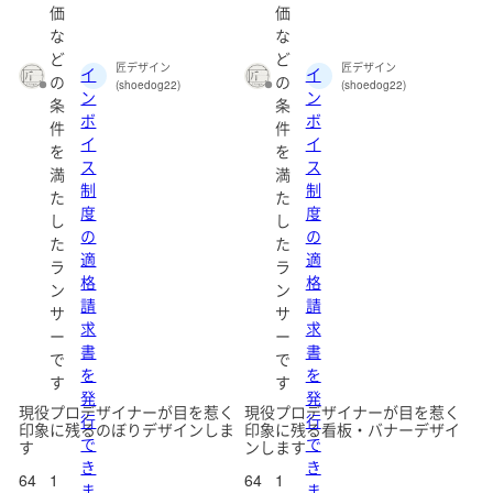
価
価
な
な
ど
ど
匠デザイン
匠デザイン
イ
イ
福岡県
佐賀県
長崎県
熊本県
大分県
の
の
(shoedog22)
(shoedog22)
ン
ン
条
条
ボ
ボ
件
件
宮崎県
鹿児島県
沖縄県
日本国外
イ
イ
を
を
ス
ス
満
満
制
制
た
た
度
度
し
し
の
の
た
た
適
適
ラ
ラ
格
格
ン
ン
請
請
サ
サ
求
求
ー
ー
書
書
で
で
を
を
す
す
発
発
現役プロデザイナーが目を惹く
現役プロデザイナーが目を惹く
行
行
印象に残るのぼりデザインしま
印象に残る看板・バナーデザイ
で
で
す
ンします
き
き
64
1
64
1
ま
ま