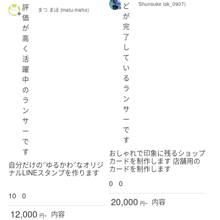
ど
Shunsuke (sk_0907)
評
まつ まほ (matu-maho)
が
価
完
が
了
高
し
く
て
活
い
躍
る
中
ラ
の
ン
ラ
サ
ン
ー
サ
で
ー
す
で
す
おしゃれで印象に残るショップ
カードを制作します 店舗用の
自分だけの‘’ゆるかわ‘’なオリジ
カードを制作します
ナルLINEスタンプを作ります
0
0
10
0
20,000
内容
円~
12,000
内容
円~