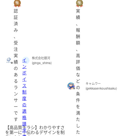
認
実
証
績
済
、
み
報
、
酬
受
額
注
、
実
高
株式会社銀河
イ
績
評
(ginga_shima)
ン
の
価
ボ
あ
な
イ
る
ど
キャムウー
ス
ラ
の
(gekkasenkoushisaku)
制
ン
条
度
サ
件
の
ー
を
適
で
満
格
す
た
請
し
【高品質チラシ】わかりやすさ
求
た
を第一に！伝わるデザインを制