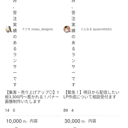
み
み
、
、
受
受
注
注
実
実
ナツキ (natsu_design9)
ぐんなる (queen55523)
績
績
の
の
あ
あ
る
る
ラ
ラ
ン
ン
サ
サ
ー
ー
で
で
す
す
【集客・売り上げアップ◎】1
【緊急！】明日から配信したい
枚3,300円〜惹かれる！バナー
LP作成について相談受付ます
画像制作いたします
14
0
89
4
10,000
30,000
内容
内容
円~
円~