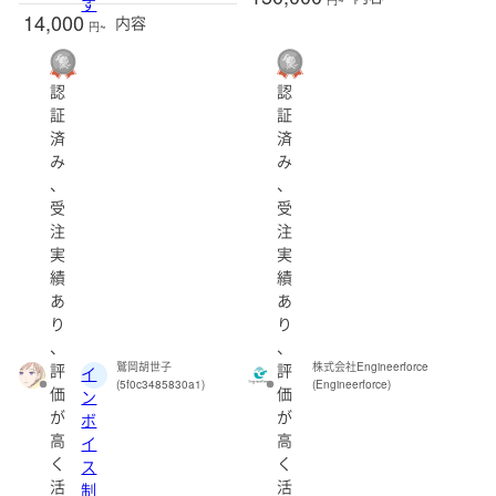
す
14,000
内容
円~
認
認
証
証
済
済
み
み
、
、
受
受
注
注
実
実
績
績
あ
あ
り
り
、
、
評
評
鷲岡胡世子
株式会社Engineerforce
イ
(5f0c3485830a1)
(Engineerforce)
価
価
ン
が
が
ボ
高
高
イ
く
く
ス
活
活
制