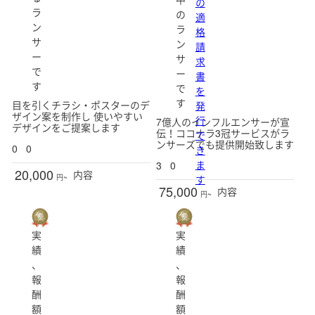
の
ラ
の
適
ン
ラ
格
サ
ン
請
ー
サ
求
で
ー
書
す
で
を
す
目を引くチラシ・ポスターのデ
発
ザイン案を制作し 使いやすい
行
7億人のインフルエンサーが宣
デザインをご提案します
伝！ココナラ3冠サービスがラ
で
ンサーズでも提供開始致します
0
0
き
ま
3
0
20,000
内容
す
円~
75,000
内容
円~
実
実
績
績
、
、
報
報
酬
酬
額
額