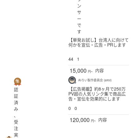
ン
サ
ー
で
す
【単発お試し】台湾人に向けて
何かを宣伝・広告・PRします
44
1
15,000
内容
円~
AIろい製作委員会 (airoi)
【広告掲載】約8ヶ月で250万
認
PV超の人気リンク集で商品広
証
告・宣伝を効果的にします
済
0
0
み
、
120,000
内容
受
円~
注
実