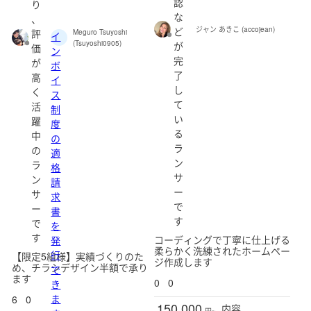
認
り
な
、
ど
ジャン あきこ (accojean)
評
Meguro Tsuyoshi
イ
(Tsuyoshi0905)
が
価
ン
完
が
ボ
了
高
イ
し
く
ス
て
活
制
い
躍
度
る
中
の
ラ
の
適
ン
ラ
格
サ
ン
請
ー
サ
求
で
ー
書
す
で
を
す
コーディングで丁寧に仕上げる
発
柔らかく洗練されたホームペー
行
【限定5組様】実績づくりのた
ジ作成します
め、チラシデザイン半額で承り
で
ます
0
0
き
ま
6
0
150,000
内容
円~