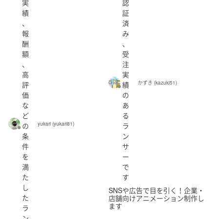
実
認
績
証
個人・法人
、
済
報
み
酬
、
額
受
、
注
都道府県
高
実
かずき (kazuki51)
評
績
指定しない
価
の
な
あ
ど
る
性別
yukari (yukari81)
の
ラ
北海道
青森県
岩手県
宮城県
秋田県
条
ン
件
サ
山形県
福島県
を
ー
出品者のランク
満
で
た
す
認定ランサー
し
SNSや広告で目を引く！企業・
茨城県
栃木県
群馬県
埼玉県
千葉県
た
店舗向けアニメーション制作し
シルバー
ます
ラ
東京都
神奈川県
ン
ブロンズ