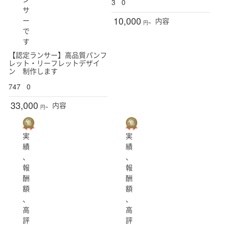
3
0
サ
10,000
レギュラー
ー
内容
円~
で
新潟県
富山県
石川県
福井県
山梨県
す
【認定ランサー】高品質パンフ
長野県
レット・リーフレットデザイ
ン 制作します
747
0
岐阜県
静岡県
愛知県
三重県
33,000
内容
円~
実
実
滋賀県
京都府
大阪府
兵庫県
奈良県
績
績
、
、
和歌山県
報
報
酬
酬
額
額
鳥取県
島根県
岡山県
広島県
山口県
、
、
高
高
評
評
徳島県
香川県
愛媛県
高知県