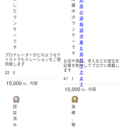
し
躍
度
た
中
の
ラ
の
適
ン
ラ
格
サ
ン
請
ー
サ
求
で
ー
書
す
で
を
す
発
プロナレーターがどのようなテ
イストでもナレーションをご提
行
お店や商品、求人などの宣伝を
供致します
記事を制作してブログに掲載し
で
ます
き
22
0
ま
47
1
15,000
内容
す
円~
10,000
内容
円~
認
実
証
績
済
、
み
報