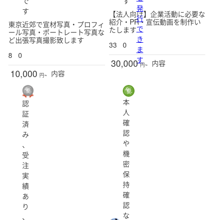
で
す
発
す
【法人向け】企業活動に必要な
行
紹介・PR・宣伝動画を制作い
東京近郊で宣材写真・プロフィ
で
たします
ール写真・ポートレート写真な
き
ど出張写真撮影致します
33
0
ま
8
0
す
30,000
内容
円~
10,000
内容
円~
本
認
人
証
確
済
認
み
や
、
機
受
密
注
保
実
持
績
確
あ
認
り
な
、