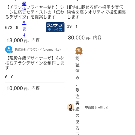
発
【チラシ・フライヤー制作】シ
HP内に載せる新卒採用や宣伝
行
ーンに応じたテイストの「伝わ
映像を高クオリティで撮影編集
で
るデザイン」を提案します
します
き
39
1
672
8
ま
チョイス
す
80,000
内容
18,000
円~
内容
円~
株式会社グラウンド (ground_tkd)
【現役在籍デザイナーが】心を
認
掴むチラシデザインを制作しま
証
す
済
6
0
み
、
10,000
内容
受
円~
注
実
中山蘭 (meilihua)
績
の
あ
る
ラ