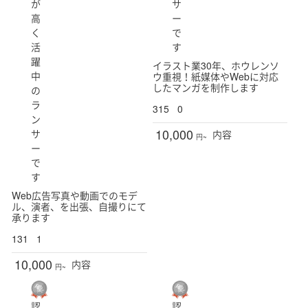
が
サ
高
ー
く
で
活
す
躍
イラスト業30年、ホウレンソ
中
ウ重視！紙媒体やWebに対応
したマンガを制作します
の
ラ
315
0
ン
10,000
サ
内容
円~
ー
で
す
Web広告写真や動画でのモデ
ル、演者、を出張、自撮りにて
承ります
131
1
10,000
内容
円~
認
認