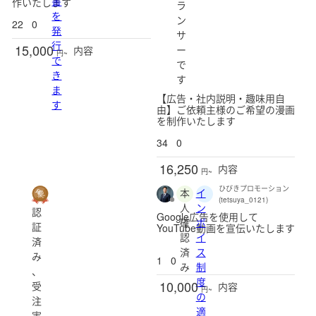
書
作いたします
ラ
を
ン
22
0
発
サ
行
15,000
ー
内容
円~
で
で
き
す
ま
【広告・社内説明・趣味用自
す
由】ご依頼主様のご希望の漫画
を制作いたします
34
0
16,250
内容
円~
ひびきプロモーション
本
イ
(tetsuya_0121)
人
ン
認
Google広告を使用して
確
ボ
証
YouTube動画を宣伝いたします
認
イ
済
済
ス
み
1
0
み
制
、
度
10,000
受
内容
円~
の
注
適
実