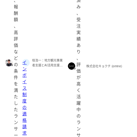
、
済
報
み
酬
、
額
受
、
注
高
実
評
績
価
あ
な
り
ど
、
桂浩一：地方観光事業
イ
の
評
者支援とAI活用支援
株式会社キョクチ (omine)
ン
条
価
(hk-challenge)
ボ
件
が
イ
を
高
ス
満
く
制
た
活
度
し
躍
の
た
中
適
ラ
の
格
ン
ラ
請
サ
ン
求
ー
サ