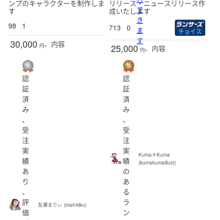
ンプのキャラクターを制作しま
リリース・ニュースリリース作
で
す
成いたします
き
98
1
713
0
ま
チョイス
す
30,000
内容
25,000
円~
内容
円~
認
認
証
証
済
済
み
み
、
、
受
受
注
注
実
実
Kuma＊Kuma
績
績
(kumakumaillust)
あ
の
り
あ
、
る
評
ラ
友瀬まりぃ (mari-kiku)
価
ン