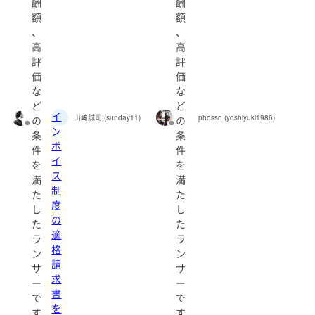
酬
酬
額
額
、
、
高
高
評
評
価
価
な
な
ど
ど
イ
山﨑誠司 (sunday11)
phosso (yoshiyuki1986)
の
の
ン
条
条
ボ
件
件
イ
を
を
ス
満
満
制
た
た
度
し
し
の
た
た
適
ラ
ラ
格
ン
ン
請
サ
サ
求
ー
ー
書
で
で
を
す
す