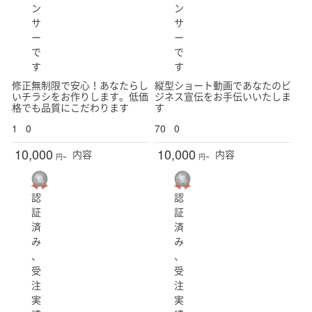
ン
ン
サ
サ
ー
ー
で
で
す
す
修正無制限で安心！あなたらし
縦型ショート動画であなたのビ
いチラシをお作りします。低価
ジネス宣伝をお手伝いいたしま
格でも品質にこだわります
す
1
0
70
0
10,000
10,000
内容
内容
円~
円~
認
認
証
証
済
済
み
み
、
、
受
受
注
注
実
実