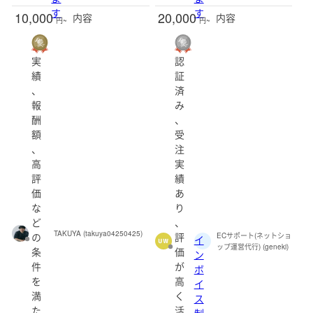
す
す
10,000
20,000
内容
内容
円~
円~
実
認
績
証
、
済
報
み
酬
、
額
受
、
注
高
実
評
績
価
あ
な
り
ど
、
TAKUYA (takuya04250425)
の
評
ECサポート(ネットショ
イ
ップ運営代行) (geneki)
条
価
ン
件
が
ボ
を
高
イ
満
く
ス
た
活
制