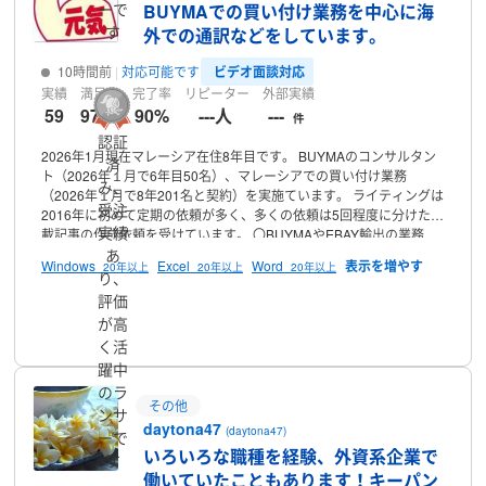
ーで
BUYMAでの買い付け業務を中心に海
す
外での通訳などをしています。
ビデオ面談対応
10時間前
対応可能です
実績
満足率
完了率
リピーター
外部実績
59
97 %
90%
---人
---
件
認証
2026年1月現在マレーシア在住8年目です。
BUYMAのコンサルタン
済
ト（2026年１月で6年目50名）、マレーシアでの買い付け業務
み、
（2026年１月で8年201名と契約）を実施ています。
ライティングは
受注
2016年に初めて定期の依頼が多く、多くの依頼は5回程度に分けた連
実績
載記事の作成依頼を受けています。
〇BUYMAやEBAY輸出の業務
BUYMAのコンサルタント（2026年１月で6年目50名にコンサル実
あ
Windows
Excel
Word
20年以上
20年以上
20年以上
施）
BUYMAの買付業務（2026年１月で8年目201名と契約）
EBAY
り、
のコンサルタント（2026年で3年）
EBAYの買い付け配送（2026年
評価
で3年）
BUYMAの打ち合わせ
BUYMAのビデオ通話契約前打合せは
プロフィール
が高
有料になります。
BUYMAコンサルタント
BUYMA業務のコンサルタ
く活
ントは有料です。
料金は1時間毎に有料で対応
〇ライター（2016年
躍中
から始めました）
ライティング業務は500文字から2000文字程度の
文章を中心に定期作成の依頼が多いです。
のラ
依頼の多くは投資関連が
その他
多く、以下の記事を5回程度の連載する依頼が多いです。
不動産投資
ンサ
daytona47
金融関係投資
仮想通貨
(daytona47)
ーで
いろいろな職種を経験、外資系企業で
す
働いていたこともあります！キーパン