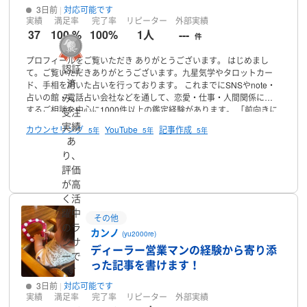
3日前
対応可能です
実績
満足率
完了率
リピーター
外部実績
37
100 %
100%
1人
---
件
プロフィールをご覧いただき
ありがとうございます。
はじめまし
認証
て。ご覧いただきありがとうございます。九星気学やタロットカー
済
ド、手相を用いた占いを行っております。
これまでにSNSやnote・
み、
占いの館・電話占い会社などを通して、恋愛・仕事・人間関係に関
するご相談を中心に1000件以上の鑑定経験があります。
「前向きに
受注
なれる」「心が軽くなった」といった
お声を多数いただき、リピー
実績
カウンセリング
YouTube
記事作成
5年
5年
5年
ター様にも恵まれています。
現在は対面鑑定を控え、YouTubeの占
あ
い動画作成や
占いに関する執筆のお仕事を中心に活動しておりま
り、
す。
【対応可能なお仕事】
・占い記事の執筆
(例：恋愛運アップ
プロフィール
評価
術、星座別運勢、九星気学の月間運など）
・SNS投稿用の占い文章
が高
の作成
(Instagram、TikTokなどに対応）
・依頼内容に応じた個別鑑
定文・リーディング文章の作成
(PDF納品など可）
・VTuberやオリ
く活
ジナルキャラクターなどの設定に沿った占い風メッセージの執筆
躍中
その他
（例：「猫耳占い師キャラが恋愛運を語る」
「関西弁のキャラが元
のラ
カンノ
気づける運勢メッセージ」など）
クライアント様のご要望を丁寧に
(yu2000re)
ンサ
ヒアリングし
ご満足いただける占いコンテンツを心を込めて
ご提供
ディーラー営業マンの経験から寄り添
ーで
いたします。
スピリチュアルに偏りすぎず、読みやすさ
実用性を意
った記事を書けます！
す
識した文章を心がけています。
「こんな依頼もできるかな？」とい
う
ご相談も大歓迎です！
どうぞお気軽にお声がけください。
ありが
3日前
対応可能です
とうございました。
実績
満足率
完了率
リピーター
外部実績