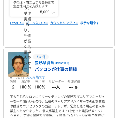
済
タ整理・マニュアル最適化で
まで行ったり、外注先などとの商談やメールや電話などの調整管理
生産性向上を支援します
み、
業務まで行っていました。
最大の実績としては、改善技術発表会に
15,000
円~
て金賞を受賞し表彰された事もあります。
こちらは派遣から入社し
受注
13年勤めましたが、体調不良により退職し、現在は専業主夫をして
実績
おります。
Excelやパワーポイントを使っての入力作業や様々な業種
Excel
データ入力
カウンセリング
8年
8年
5年
あ
で主任やリーダーをやってきた経験から物事を柔軟に素直に捉え、
り、
取り入れることができます。サービスマニュアルや作業マニュアル
評価
プロフィール
の確認や更新などにも携わりましたので、チェックや修正、改善な
が高
ども得意です。
仕事可能な時間帯は子供の行事などある日以外は全
て対応したいと考えいます。
納期に間に合う様に全力を尽くしてい
く活
きます。
よろしくお願い申し上げます。
躍中
その他
のラ
猪野塚 愛輝
ンサ
(Island929)
ーで
パソコンが仕事の相棒
す
16日前
対応可能です
実績
満足率
完了率
リピーター
外部実績
2
100 %
100%
---人
---
件
某大手脱毛サロンにてマーケティングの業務及びエリアマネージャ
ーを一年間行いその後、転職のキャリアアドバイザーでの面談業務
や婚活カウンセリングの面談、テレアポ、営業を経て現在の個人事
業主へとなりました。
個人事業主ではPCを使った業務がメインにな
ります。
可能な業務及び経験。
１投資(FXなど)
２SNS運用代行(こ