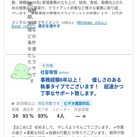
数、規模約600名)
新規業務の立ち上げ、採用、育成、実績向上のた
績、
めの施策の立案実行、クライアント折衝など様々な業務に取り組ん
報酬
でいます。
業務運営の管理やクライアントとの折衝により、以下内
額、
容を得意としています。
・パワーポイント 資料作成
・プレゼンテー
メンタルヘルスマネジメント
Windows
高評
10年以上
15年以上
ション
・Excel
・文章作成
・データ分析
・メンタルヘルスマネジメ
Excel
15年以上
価な
ント
・アンガーマネジメント
・研修講師
・PL管理
など
その他今ま
でに培った業務経験を元にしてお仕事の支援ができるのではないか
どの
と考えています。
ぜひお気軽にご用命いただければと思います。
プロフィール
よ
条件
ろしくお願いします。
を満
たし
たラ
その他
ンサ
社容尊悟
(yohcs)
ーで
事務経験8年以上！ 優しさのある
す
執事タイプでございます！ 超速かつ
丁寧なサポート致します。
ビデオ面談対応
30日前以上
対応可能です
実績
満足率
完了率
リピーター
外部実績
34
93 %
93%
4人
---
件
【はじめに】
初めまして。
やしろようそんごでございます。
✔作業
の速さ
✔柔軟な対応
✔抜群の行動力
が売りでございます。
勉学が得