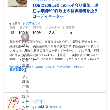
TOEIC900点越えの元英会話講師、現
す
在は年間500件以上の翻訳業務を扱う
コーディネーター
8日前
対応可能です
実績
満足率
完了率
リピーター
外部実績
13
100 %
100%
2人
---
件
東北大学で英文学を学び、卒業後は1年イギリス留学に行きました。
認証
英語を強みとし、英会話学校で資格試験対策や日常会話を3年教えて
済
いました。
現在は翻訳会社でコーディネーターとして10年目、年間
み、
500件以上の翻訳を扱っています。
【英語】
・英検1級（2012年7月
取得）
・TOEIC940点（2023年4月取得）
・ロンドン留学（2011年
受注
9月〜2012年8月）
【占い】
・受けたことがある占術：西洋占星
実績
Windows
Word
PowerPoint
10年以上
10年以上
10年以上
術、四柱推命、九星気学、紫微斗数、インド占星術、算命学、手
あ
相、タロット
・自分で使える占術：西洋占星術、タロット（四柱推
り、
命、九星気学も勉強中）
【特技】
・スケジュール、マルチタスク管
評価
理
・傾聴力
・課題発見力
・柔軟で臨機応変な対応力
プロフィール
【趣味】
・4
が高
歳〜30歳までピアノを習う
・週1で一人カラオケ（最高はDAMで95
点）、高校時代は3年連続全国合唱コンクールで金賞受賞、3年生の
く活
時はNHK合唱コンクールと2冠、パートはメゾソプラノ
・子供の頃
躍中
から怪談が好き、特にノンフィクション系の怪談を読む
・国内旅行
その他
のラ
が趣味
gennki12
ンサ
(gennki12)