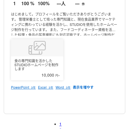
1
100 %
100%
---人
---
件
はじめまして。プロフィールをご覧いただきありがとうございま
す。
管理栄養士として培った専門知識と、現在食品業界でマーケテ
ィングに携わっている経験を活かし、STUDIOを使用したホームペー
ジ制作を行っています。
また、フードコーディネーター資格を活か
した料理・食品の写真撮影にも対応可能です。ホームページ制作だ
けでなく、掲載する写真の撮影まで一貫してお任せいただけます。
「見た目がきれい」だけではなく、情報が伝わりやすく、目的に合
わせたサイトづくりを心がけています。特に、食品・飲食・健康・
美容などの分野に関する知識を活かしたご提案が可能です。
お客様
とのコミュニケーションを大切にし、ご要望を丁寧にヒアリングし
食の専門知識を活かした
STUDIOホームページを制作
ながら、一つひとつ誠実に対応いたします。
まだ実績は多くありま
します
せんが、その分、一件一件責任を持って取り組み、安心してご依頼
10,000
円~
いただけるよう努めます。
どうぞお気軽にご相談ください。
PowerPoint
Excel
Word
3年
3年
3年
プロフィール
1