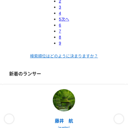
2
3
4
5
次へ
6
7
8
9
検索順位はどのように決まりますか？
新着のランサー
藤井 航
（w-writer）