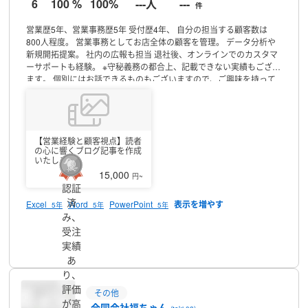
6
100 %
100%
---人
---
件
営業歴5年、営業事務歴5年
受付歴4年、
自分の担当する顧客数は
800人程度。
営業事務としてお店全体の顧客を管理。
データ分析や
新規開拓提案。
社内の広報も担当
退社後、オンラインでのカスタマ
ーサポートも経験。
※守秘義務の都合上、記載できない実績もござい
ます。
個別にはお話できるものもございますので、ご興味を持って
いただけましたらお気軽にご連絡ください。
▼活動時間／連絡につ
いて
できる限り柔軟にご対応させていただきます。急ぎの案件等も
お気軽にご相談ください。
連絡は基本的にいつでも可能です。でき
る限り素早い返信を心がけますが、急ぎの仕事が入っている場合は
お時間をいただくこともございます。
【営業経験と顧客視点】読者
ご了承いただければ幸いで
の心に響くブログ記事を作成
す。
好きなことは、コツコツと作業することです！
いたします
15,000
円~
認証
済
Excel
Word
PowerPoint
5年
5年
5年
み、
受注
プロフィール
実績
あ
り、
評価
その他
が高
合同会社福ちゃん