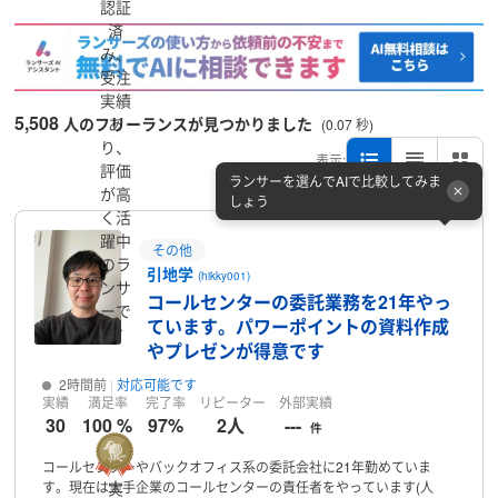
認証
済
み、
受注
実績
5,508
人のフリーランスが見つかりました
あ
(0.07 秒)
り、
表示:
評価
ランサーを選んでAIで比較してみま
が高
しょう
く活
躍中
その他
のラ
引地学
(hikky001)
ンサ
コールセンターの委託業務を21年やっ
ーで
ています。パワーポイントの資料作成
す
やプレゼンが得意です
2時間前
対応可能です
実績
満足率
完了率
リピーター
外部実績
30
100 %
97%
2人
---
件
コールセンターやバックオフィス系の委託会社に21年勤めていま
す。現在は大手企業のコールセンターの責任者をやっています(人
実