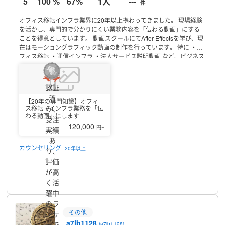
5
100 %
67%
1人
---
よりご連絡お待ちしております。
件
オフィス移転インフラ業界に20年以上携わってきました。
現場経験
を活かし、専門的で分かりにくい業務内容を「伝わる動画」にする
ことを得意としています。
動画スクールにてAfter Effectsを学び、現
在はモーショングラフィック動画の制作を行っています。
特に
・オ
フィス移転
・通信インフラ
・法人サービス説明動画
など、ビジネス
向け動画制作に強みがあります。
実務経験があるからこそ、業界の
流れや課題を理解した構成・表現が可能です。
オフィス移転に関す
る動画ポートフォリオも制作しておりますので、ぜひご覧くださ
認証
い。
「専門的な内容をわかりやすく伝える動画」を制作いたしま
済
す。
【20年の専門知識】オフィ
お気軽にご相談ください。
よろしくお願いします。
み、
ス移転・インフラ業務を「伝
わる動画」にします
受注
120,000
円~
実績
あ
カウンセリング
20年以上
り、
評価
が高
プロフィール
く活
躍中
のラ
その他
ンサ
a7lb1128
ーで
(a7lb1128)