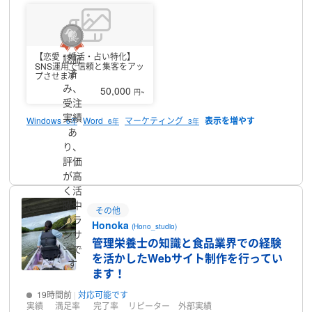
ちらは案件依頼による商材)
３動画編集業務(こちらも案件依頼による
商材、今後スキルを伸ばしていきたい部門)
４ライター業務(指定の内
容にのっとて代わりに文字の入力など)
５美容関連の出演(レビューや
ビフォーアフターなどの動画撮影)
６カウンセリング業務やキャリア
アドバイザーとしての面談など(経験の観点からお手伝いできるかと
【恋愛・婚活・占い特化】
認証
SNS運用で信頼と集客をアッ
思います。)
上記の業務、顔出し等も可能ですので是非とも仕事依頼
済
プさせます
お待ちしておりますのでご相談宜しくお願い致します。
資格
珠算電
み、
50,000
円~
卓２級
情報処理検定３級
実績例
脱毛サロン勤務時代はマーケティン
受注
グなどの成果により担当店舗の売上Ｎｏ．１
担当エリアの店舗の総
実績
合売上Ｎｏ．１を獲得。
転職エージェント勤務の際転職成約率支店
Windows
Word
マーケティング
6年
6年
3年
あ
部門での表彰
婚活カウンセリングでは某大手フランチャイズ加盟(現
在は別の従業員に任せてある状態)
美容系ではモニターのアルバイト
り、
プロフィール
経験や個人的に美容に興味があるので活かしていけたらと思いま
評価
す。
コールセンターでの架電受電経験豊富です、コミュニケーショ
が高
ン系や婚活カウンセリングなどの経験もあるため機会があれば是非
く活
とも宜しくお願い致します。
躍中
その他
のラ
Honoka
(Hono_studio)
ンサ
管理栄養士の知識と食品業界での経験
ーで
を活かしたWebサイト制作を行ってい
す
ます！
19時間前
対応可能です
実績
満足率
完了率
リピーター
外部実績