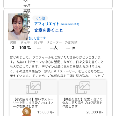
受注
実績
のあ
その他
るラ
アフィリエイト
(hanamaron09)
ンサ
文章を書くこと
ーで
す
1時間前
対応可能です
実績
満足率
完了率
リピーター
外部実績
3
100 %
---
---人
---
件
はじめまして。
プロフィールをご覧いただきありがとうございま
す。
私はロゴデザインを中心に活動しながら、日々文章を書くこと
も大切にしています。
デザインは単に見た目を整えるだけではな
く、その企業や商品の「想い」や「ストーリー」を伝えるものだと
考えています。
そのため、ご依頼内容を丁寧に読み込み、コンセプ
トや背景を理解した上で、一つひとつ意味のあるデザインをご提案
いたします。
また、電子書籍を出版した経験があり、文章作成やコ
ンセプト設計も得意としております。
ロゴだけでなく、「なぜこの
デザインなのか」「どのような想いを込めたのか」まで伝わる提案
を心掛けています。
【小売店向け】想いやストー
【得意なデザイン】
【共感を生む】恋愛・占いの
・企業ロゴ
・店舗ロゴ
・
リーを形にする愛されロゴマ
悩みに寄り添うブログ記事を
ブランドロゴ
・パッケージデザイン
・チラシ・バナー制作
【大切に
ークを制作します
作成します
していること】
・迅速で丁寧な対応
・ご依頼者様との信頼関係
・想
15,000
20,000
円~
円~
いを汲み取るヒアリング
・修正への柔軟な対応
・長く愛されるデザ