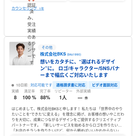
インづくり
私自身、多くの挑戦や失敗を経験してきました。
だから
認証
こそ、新しい一歩を踏み出そうとする事業者様や経営者様のお力に
カウンセリング
1年
済
なりたいと考えています。
ご縁をいただけました際には、誠実に、
み、
そして心を込めて対応させていただきます。
どうぞよろしくお願い
プロフィール
受注
いたします。
実績
のあ
るラ
その他
ンサ
株式会社BKS
(bks1990)
ーで
想いをカタチに、“選ばれるデザイ
す
ン”に。 ロゴ/キャラクター/SNSバナ
ーまで幅広くご対応いたします
適格請求書に対応
ビデオ面談対応
10日前
対応可能です
実績
満足率
完了率
リピーター
外部実績
8
100 %
88%
1人
---
件
はじめまして、株式会社BKSと申します！
私たちは 「世界中のやり
たいことを“できた”に変える」 を理念に掲げ、お客様の想いやこだわ
りを大切に、成果につながるデザインをご提供するクリエイティブ
パートナーです。
「新しいサービスを始めるからロゴを作りたい」
「お店のチラシを作りたいけど、何から頼めばいいかわからない」
そんな“はじめてのご依頼”から、「広告効果をもっと高めたい」とい