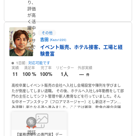
り、
組ませていただきます。
またご意見やクライアント様の意図を汲み
評価
プロフィール
取りながら
”安心して任せられるパートナー”として お力になれれば
が高
と思っております。 お忙しいところ恐
縮ですがご検討いただけます
と幸いです。 よろしくお願いいたします
く活
躍中
その他
のラ
吉田
ンサ
(Kazu1220)
イベント販売、ホテル接客、工場と経
ーで
験豊富
す
1日前
対応可能です
実績
満足率
完了率
リピーター
外部実績
11
100 %
100%
1人
---
件
高校卒業しイベント販売の会社へ入社し会場設営や陳列を学びまし
たが倒産してしまい退職。
その後、ホテルへ入社し9年勤務をして部
門の主任としてシフト管理や新人教育などを行っていました。そん
な中オープンスタッフ（フロアマネージャー）とし新店オープンの
為退職し新たなる道へ進みました。ここでは雑貨、飲食の複合店舗
を一から作りあげる為に尽力してきましたが、1年経過ぐらいから給
与未払いなどが発生してしまった為退職の選択をしました。
その
後、派遣社員として工場へ入社し契約社員、社員と段階を踏みチー
ムリーダーとし工程をまとめる業務として、生産スケジュール管
認証
理、発注・在庫管理・棚卸し業務や設備保全の管理、メンテナンス
【業務効率化の専門家】デー