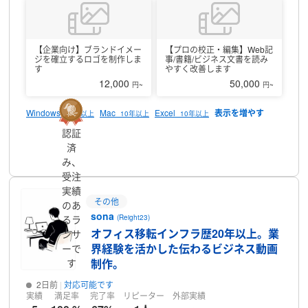
った法人様の課題まで、丁寧にヒアリングしてご対応いたします。
________________________________________
【対応可能なお
仕事】
● ロゴ/キャラクターデザイン
● チラシ / ポスターなど販
促物デザイン
【企業向け】ブランドイメー
● SNS・広告バナー制作
【プロの校正・編集】Web記
● ブランドデザイン一式
ジを確立するロゴを制作しま
事/書籍/ビジネス文書を読み
（ロゴ＋販促物＋SNS用素材などの統合提案）
● ナショナルクラ
す
やすく改善します
イアント対応実績あり など
12,000
50,000
円~
円~
____________________________________
【強み】
● ヒアリ
ング力：お客様の「真の目的」を引き出し、最適な解決策をご提
案。
● 柔軟な対応：単発のご依頼から継続的な案件まで、幅広く
Windows
Mac
Excel
15年以上
10年以上
10年以上
対応可能。
● 成果へのコミット：「見た目」だけでなく、集客や
認証
売上につながるデザインを追求。
済
プロフィール
________________________________________
【実績例】
●
ロゴ制作：新規施設の信頼感を表現 → 問い合わせ数前年比120％
み、
● SNSバナー：広告改善でクリック率2.2倍に
● チラシ・ポスタ
受注
ー：地域イベントで参加者数30％増
※守秘義務の関係で詳細は記載
実績
できませんが、幅広い分野の案件に対応してきました。
その他
のあ
______________________________________
【活動時間】
土
sona
るラ
(Reight23)
日祝日は休業日となっております。
大変恐れ入りますが、土日に
オフィス移転インフラ歴20年以上。業
ンサ
お問い合わせいただいたメッセージ等は週明けのご返信となります
界経験を活かした伝わるビジネス動画
ので、ご了承ください。
ーで
_______________________________________
【メッセージ】
す
制作。
デザインは「見た目を整えるだけ」ではなく、想いやメッセージ
を届ける大切な手段です。
2日前
対応可能です
「イメージがぼんやりしている」「デザ
実績
満足率
完了率
リピーター
外部実績
インを頼むのは初めて」そんな場合も安心してご相談ください。
心