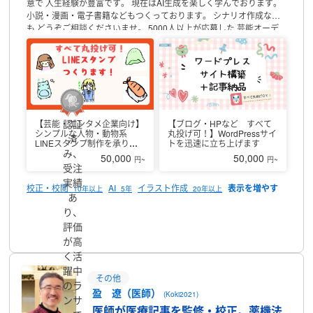
意で
人生経験が豊富です。
現在はAI生成を楽しく学んでおります。
小説・漫画・電子書籍などもつくっております。
シナリオ作成など
も
どうぞご相談くださいませ。
5000人以上が応募した
芸能オーデ
ィションに受かりました。
芸能活動も行っております。
【ご依頼で
解決できること】
✔事務作業の効率が上がること
✔ワードプレスの
初期設定ができること
✔修正が不要な成果物を納品できること
✔納
品が速いこと
✔コア業務に専念できること
✔丁寧なヒアリングでイ
メージ通りのものができること
✔問題解決までスムーズに対応可能
なこと
✔マニュアル対応・マニュアルなし対応のどちらでも可能な
こと
すべての作業を
トップスピードで対応可能のため
ご依頼主さま
認証
【芸能・エンタメ企業向け】
【ブログ・HPなど すべて
におかれましては
最適なオンライン秘書として
ご利用いただけま
シンプルな人物・動物系
丸投げ可！】WordPressサイ
済
す。
【私の強み】
作業速度が速く
納品希望日の予定よりも
速く仕
LINEスタンプ制作を承りま
トを迅速に立ち上げます
み、
す
上げることが可能でございます。
・ライティング（20年以上の経
50,000
50,000
円~
円~
験）
・イラスト作成（上記に同じく）
・AI生成（5年以上の経験）
受注
・文章校正・アドバイス（10年以上100人以上の編集経験）
・その
実績
校正・校閲
AI
イラスト作成
10年以上
5年
20年以上
他事務作業（8年以上の経験）
などを得意としております。
主に20
あ
代以上の女性や男性に向けた
作品を仕上げることが可能でございま
り、
す。
【提案できるもの】
★イラスト・アイコン作成
動物キャラクタ
プロフィール
評価
ー
人物
シンプルなものが得意です。
描くことがとても速く
最短数
が高
時間以内で納品可能でございます。
＞使用ツール
SAI
CLIP STADIO
PAINT EX
など
JPEGまたはPNG形式で納品できます。
★ライティン
く活
グ
グルメ
美容
日常
アニメ
漫画
心理学
哲学
日本語
商品レビュー
な
躍中
その他
ど
グルメや美容系の体験レビュー等
得意でございます。
ですます調
のラ
カジュアルな文体
どちらも柔軟に
対応可能でございます。
★吹き替
盈 遼（医師）
(Koki2021)
ンサ
え
台詞の読み上げなど
叫ぶものはできません。
★その他得意なこと
医師が医療記事を監修・校正。薬機法