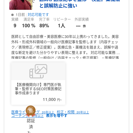
ーで
編集（文章）
校正（文章）
文章作成
シナリオ作成
小説
ワードプレ
と誤解防止に強い
す
ス
電子書籍作成
表紙作成
サムネイル作成
など
【さいごに】
ご興味
をお持ちいただけましたら
メッセージなどをくだされば幸いです。
1日前
対応可能です
初めてのことであっても
きちんと調べてご対応致します。
よろしく
実績
満足率
完了率
リピーター
外部実績
お願い致します。
迅速丁寧に仕上げます！
ぜひご利用下さい。
お読
9
100 %
89%
1人
---
件
みいただき、ありがとうございます！
医師として自由診療・美容医療に30年以上携わってきました。美容
外科・形成外科領域の一般向け医療記事を監修します（内容チェッ
ク／表現修正／修正提案）。医療広告・薬機法を踏まえ、誤解や過
度な断定を避けた分かりやすい表現に整えます。
対応可能な業務
・
医療記事の監修（一般向け／内容チェック・修正提案）
・医療記事
の校正、リライト（目安：3,000〜8,000字）
・医療広告・薬機法を
踏まえた表現チェック
・医師名義／顔出し監修（条件は案件ごとに
相談）
得意領域
美容外科／美容皮膚科／形成外科（自由診療を含む
医療情報全般の表現調整に対応）
進め方
Googleドキュメント等での
コメント・修正提案に対応します。原稿受領後、通常2〜3日で一次
【医療機関向け】専門医が執
筆・監修するSEO対策医療記
戻し可能です（本数により調整）。
お受けできない案件
医師名義の
事作成承ります
みを目的とした形式的監修、医学的根拠を逸脱した断定表現が必要
11,000
円~
な記事、極端な短納期・低単価案件は対応できない場合がありま
す。
正確性と信頼性を重視した医療コンテンツ作りをご希望の方
は、目的（読者層・掲載先・希望監修範囲）を添えてご相談くださ
医療ライティング
校正・校閲
20年以上
20年以上
コーチング
10年以上
い。
認証
済
プロフィール
み、