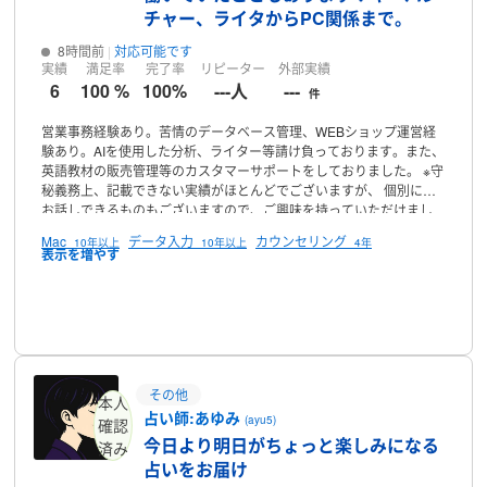
チャー、ライタからPC関係まで。
8時間前
対応可能です
実績
満足率
完了率
リピーター
外部実績
6
100 %
100%
---人
---
件
営業事務経験あり。苦情のデータベース管理、WEBショップ運営経
験あり。AIを使用した分析、ライター等請け負っております。また、
英語教材の販売管理等のカスタマーサポートをしておりました。
※守
秘義務上、記載できない実績がほとんどでございますが、
個別には
お話しできるものもございますので、ご興味を持っていただけまし
たら
お気軽にご連絡ください。
▼活動時間/連絡について
できる限
Mac
データ入力
カウンセリング
10年以上
10年以上
4年
り柔軟にご対応させていただきます。
急ぎ案件等もお気軽にご相談
ください。
連絡は基本的にいつでも可能です。できる限り素早い返
信を心がけておりますが、
急ぎの仕事等が入っている場合はお時間
をいただくこともございます。
プロフィール
ご了承いただければ幸いです。
▼得
意/好きなこと
・ビリヤード
・スピリチュアル関係
・美容関係
・PC
関係
ご興味を持っていただけましたらメッセージでお気軽に
お声が
けください。
どうぞよろしくお願いいたします！
その他
本人
占い師:あゆみ
(ayu5)
確認
今日より明日がちょっと楽しみになる
済み
占いをお届け