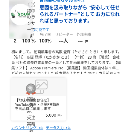
(toki-02)
く活
意図を汲み取りながら ”安心して任せ
躍中
られるパートナー”として お力になれ
のラ
ればと思っております。
ンサ
ーで
8日前
対応可能です
実績
満足率
完了率
リピーター
外部実績
す
2
100 %
100%
---人
---
件
初めまして。
動画編集者の髙阪 登輝（たかさか とき）と申します。
【名前】
髙阪 登輝（たかさか とき）
【年齢】
23 歳
【職業】
会社
員 会社の映像作成事業の一員として動画編集をしております。
【編
集ソフト】
Adobe Premiere Pro
【編集歴】
動画編集自体は 1 年ほ
ど前から触れてはいましたが 本腰を入れだしたのは
4 カ月前からで
す。 技術面などご心配されるかと思われますが、現在サロンの方に
入会しておりそちらで様々な課題や、日々スキルアップに励んでお
ります。
【PC スペック】
・Windows11
・Intel Core Ultra9
・メモ
リ：32GB
・SSD:1TB
【稼働時間】
平日平均 7 時間 土日祝も作業可
認証
能
【返信速度】
【地味な編集お任せ】
平均 2～3 時間内に返信をするように心掛けていま
YouTube動画・企業PR動画
済
す
対応時間：9 時～22 時
【意気込み】
現在、ショート動画編集を
を高品質に編集します
み、
中心に学習・実践を重ねながら丁寧かつ迅速な対応を心がけており
5,000
円~
ます。
私はこれまでに部活動やカフェ店員、作業所の支援員など数
受注
多くのことを経験してきました、その中で今までの経験で得てきた
実績
コミュニケーション力や責任感、報連相の
重要性など動画編集にお
カウンセリング
データ入力
1年
1年
あ
いても大切だと
思うのでこれらを大切にし責任をもって
丁寧に取り