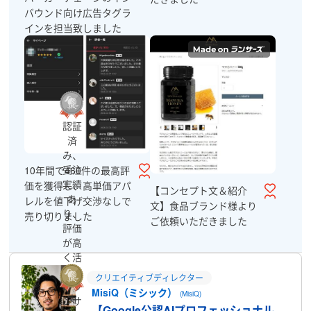
バウンド向け広告タグラ
インを担当致しました
認証
済
み、
受注
10年間で460件の最高評
実績
価を獲得し、高単価アパ
【コンセプト文＆紹介
あ
レルを値下げ交渉なしで
文】食品ブランド様より
り、
売り切りました
ご依頼いただきました
評価
が高
く活
躍中
クリエイティブディレクター
のラ
MisiQ（ミシック）
(MisiQ)
実
ンサ
【Google公認AIプロフェッショナル