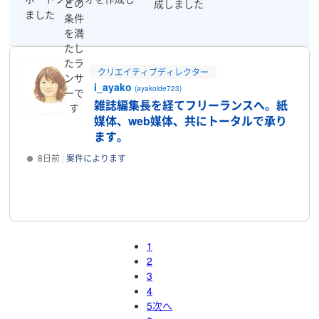
どの
成しました
ました
条件
を満
たし
たラ
クリエイティブディレクター
ンサ
i_ayako
(ayakoide723)
ーで
雑誌編集長を経てフリーランスへ。紙
す
媒体、web媒体、共にトータルで承り
ます。
8日前
案件によります
プロフィール
1
2
3
4
5
次へ