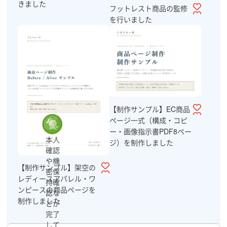
きました
フットレスト商品の監修
を行いました
【制作サンプル】EC商品
ページ一式（構成・コピ
ー・画像指示書PDF8ペー
本人
ジ）を制作しました
確認
や機
【制作サンプル】架空の
密保
レディースアパレル・ワ
持確
ンピースの商品ページを
認な
制作しました
どが
完了
して