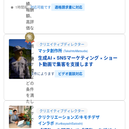
績、
適格請求書に対応
1時間前
対応可能です
報酬
額、
プロフィール
高評
価な
どの
条件
クリエイティブディレクター
を満
実
マッタ創作所
(TakahitoMatsuda)
たし
績、
生成AI × SNSマーケティング × ショー
たラ
報酬
ト動画で集客を支援します
ンサ
額、
ーで
高評
ビデオ面談対応
3時間前
案件によります
す
価な
どの
プロフィール
条件
を満
たし
たラ
クリエイティブディレクター
ンサ
クリクリエーションズ/キモチデザ
ーで
インラボ
(KuribayashiSatoshi)
す