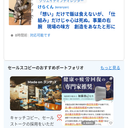
クリエイティブディレクター
るラ
けらくん
(keranyan)
ンサ
「想い」だけで飯は食えないが、「仕
ーで
組み」だけじゃ心は死ぬ。事業の右
す
腕 現場の味方 創造をあなたと形に
8時間前
対応可能です
プロフィール
セールスコピーのおすすめポートフォリオ
もっと見る
キャッチコピー、セール
ストークの採用をいただ