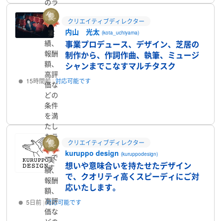
のラ
ンサ
クリエイティブディレクター
ーで
内山 光太
実
す
(kota_uchiyama)
績、
事業プロデュース、デザイン、芝居の
報酬
制作から、作詞作曲、執筆、ミュージ
額、
シャンまでこなすマルチタスク
高評
15時間前
対応可能です
価な
どの
プロフィール
条件
を満
たし
たラ
クリエイティブディレクター
ンサ
kuruppo design
(kuruppodesign)
ーで
実
想いや意味合いを持たせたデザイン
す
績、
で、クオリティ高くスピーディにご対
報酬
応いたします。
額、
高評
5日前
対応可能です
価な