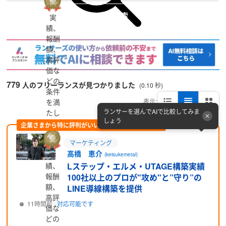
詳細検索
実
績、
報酬
額、
高評
価な
どの
779
人のフリーランスが見つかりました
(0.10 秒)
条件
表示:
を満
ランサーを選んでAIで比較してみま
たし
しょう
たラ
企業さまから特に評判がいい方をピックアップ (PR)
ンサ
マーケティング
ーで
高橋 恵介
実
す
(keisukemetal)
績、
Lステップ・エルメ・UTAGE構築実績
報酬
100社以上のプロが"攻め"と”守り”の
額、
LINE導線構築を提供
高評
11時間前
対応可能です
価な
どの