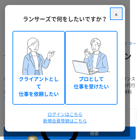
×
ランサーズで何をしたいですか？
クラウドソーシング ランサーズ
フリーランスを探す
ライター
ネー
セールスコピーライターをフリーラン
ス個人へ依頼・外注
料金・口コミ・実績などでセールスコピーライターのフリーランス
クライアントとし
プロとして
を検索！提案の募集、業務委託での個人発注・外注から仕事の代行
て
仕事を受けたい
依頼までWEBで完結！「相談～支払い」もスムーズで簡単！無料
仕事を依頼したい
登録で今すぐ利用できます。
ログインはこちら
新規会員登録はこちら
検索