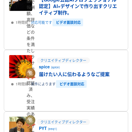
績、
ーで
認定】AI×デザインで作り出すクリエ
報酬
す
イティブ制作。
額、
高評
ビデオ面談対応
1時間前
対応可能です
価な
どの
プロフィール
条件
を満
たし
たラ
クリエイティブディレクター
ンサ
spice
(spice)
ーで
届けたい人に伝わるようなご提案
す
認証
ビデオ面談対応
1時間前
案件によります
済
み、
プロフィール
受注
実績
のあ
るラ
クリエイティブディレクター
ンサ
PYT
(eeq1)
実