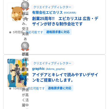
いる
クリエイティブディレクター
ラン
有限会社エピカリス
認証
(KAGAWA)
サー
創業25周年!! エピカリスは 広告・デ
済
です
み、
ザインが好きな制作会社です
受注
適格請求書に対応
5時間前
対応可能です
実績
あ
り、
プロフィール
評価
認証
が高
済
く活
クリエイティブディレクター
み、
躍中
graphic
受注
のラ
(Adoma_graphic)
実績
アイデアとキレイで読みやすいデザイ
ンサ
あ
ーで
ンをご提案いたします。
り、
す
適格請求書に対応
10時間前
対応可能です
評価
が高
く活
プロフィール
躍中