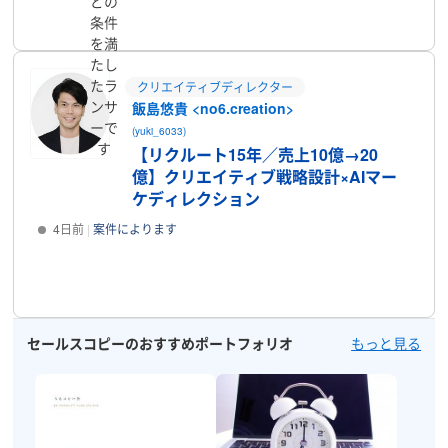
どの
プロフィール
条件
を満
たし
たラ
クリエイティブディレクター
ンサ
飯島悠貴 <no6.creation>
ーで
(yuki_6033)
す
【リクルート15年／売上10億→20
億】クリエイティブ戦略設計×AIマー
ケディレクション
4日前
案件によります
プロフィール
セールスコピーのおすすめポートフォリオ
もっと見る