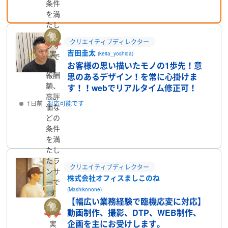
プロフィール
条件
を満
たし
たラ
クリエイティブディレクター
ンサ
吉田圭太
実
(keita_yoshida)
ーで
績、
お客様の思い描いたモノの1歩先！意
す
報酬
思のあるデザイン！を常に心掛けま
額、
す！！webでリアルタイム修正可！
高評
1日前
対応可能です
価な
どの
プロフィール
条件
を満
たし
たラ
クリエイティブディレクター
ンサ
株式会社オフィスましこのね
ーで
(Mashikonone)
す
【幅広い業務経験で臨機応変に対応】
動画制作、撮影、DTP、WEB制作、
企画を主にお受けします。
実