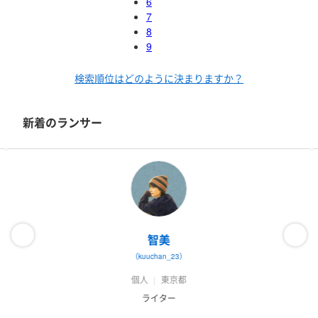
6
7
8
9
検索順位はどのように決まりますか？
新着のランサー
智美
（kuuchan_23）
個人
東京都
ライター