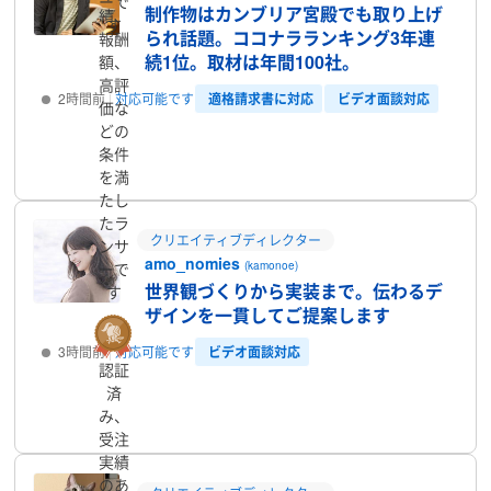
ーで
制作物はカンブリア宮殿でも取り上げ
績、
す
られ話題。ココナラランキング3年連
報酬
続1位。取材は年間100社。
額、
高評
適格請求書に対応
ビデオ面談対応
2時間前
対応可能です
価な
どの
プロフィール
条件
を満
たし
たラ
クリエイティブディレクター
ンサ
amo_nomies
(kamonoe)
ーで
世界観づくりから実装まで。伝わるデ
す
ザインを一貫してご提案します
ビデオ面談対応
3時間前
対応可能です
認証
済
プロフィール
み、
受注
実績
のあ