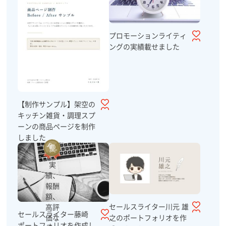
プロモーションライティ
ングの実績載せました
【制作サンプル】架空の
キッチン雑貨・調理スプ
ーンの商品ページを制作
しました
実
績、
報酬
額、
セールスライター川元 雄
高評
セールスライター藤崎
之のポートフォリオを作
価な
ポートフォリオを作成し