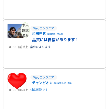
プロフィール
本人
Webエンジニア
確認
相田元気
(pirikara_miso)
済み
品質には自信があります！
30日前以上
案件によります
プロフィール
Webエンジニア
チャンピオン
(Sunshine5113)
30日前以上
対応可能です
プロフィール