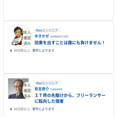
プロフィール
Webエンジニア
本人
ゆきかぜ
(yukikaze1125)
確認
効果を出すことは誰にも負けません！
済み
30日前以上
案件によります
プロフィール
Webエンジニア
本人
有吉泰介
(t-ariyoshi)
確認
ＩＴ界の先駆けから、フリーランサー
済み
に転向した強者
30日前以上
案件によります