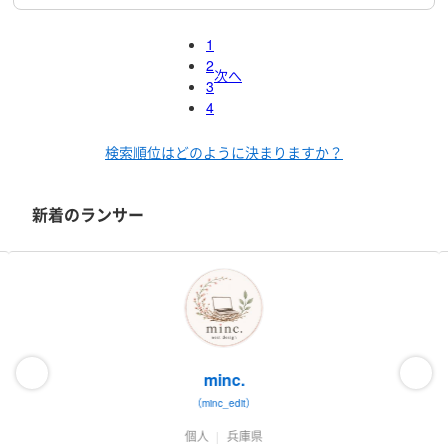
1
2
次へ
3
4
検索順位はどのように決まりますか？
新着のランサー
minc.
（minc_edit）
個人
兵庫県