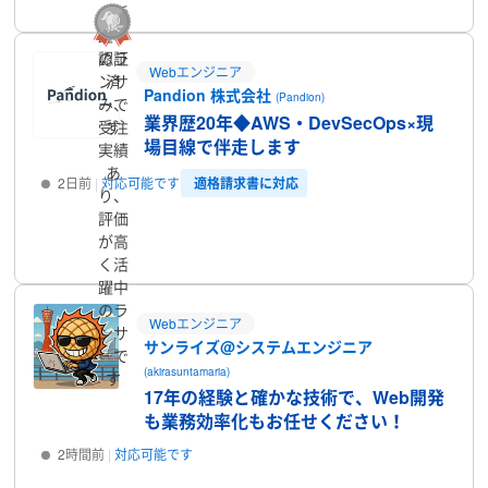
く活
躍中
のラ
認証
Webエンジニア
ンサ
済
Pandion 株式会社
(Pandion)
ーで
み、
業界歴20年◆AWS・DevSecOps×現
受注
す
場目線で伴走します
実績
あ
適格請求書に対応
2日前
対応可能です
り、
評価
プロフィール
が高
く活
躍中
のラ
Webエンジニア
ンサ
サンライズ@システムエンジニア
ーで
(akirasuntamaria)
す
17年の経験と確かな技術で、Web開発
も業務効率化もお任せください！
2時間前
対応可能です