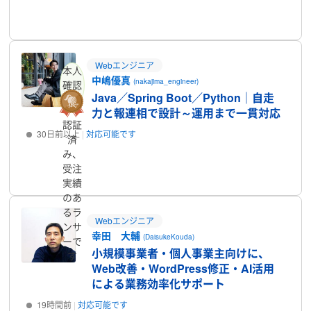
プロフィール
Webエンジニア
本人
中嶋優真
(nakajima_engineer)
確認
Java／Spring Boot／Python｜自走
済み
力と報連相で設計～運用まで一貫対応
認証
30日前以上
対応可能です
済
み、
プロフィール
受注
実績
のあ
るラ
Webエンジニア
ンサ
幸田 大輔
(DaisukeKouda)
ーで
小規模事業者・個人事業主向けに、
す
Web改善・WordPress修正・AI活用
による業務効率化サポート
19時間前
対応可能です