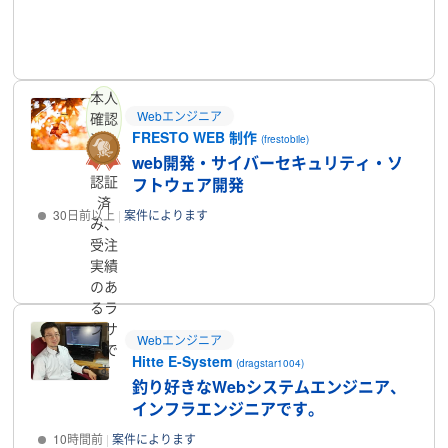
プロフィール
本人
Webエンジニア
確認
FRESTO WEB 制作
済み
(frestobile)
web開発・サイバーセキュリティ・ソ
認証
フトウェア開発
済
30日前以上
案件によります
み、
受注
プロフィール
実績
のあ
るラ
ンサ
Webエンジニア
ーで
Hitte E-System
(dragstar1004)
す
釣り好きなWebシステムエンジニア、
インフラエンジニアです。
10時間前
案件によります