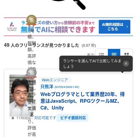
詳細検索
実
績、
報酬
49
人のフリーランスが見つかりました
(0.07 秒)
額、
表示:
高評
ランサーを選んでAIで比較してみま
価な
しょう
どの
条件
Webエンジニア
を満
認証
只熊洋
(60f2b4369e14b)
たし
済
Webプログラマとして業界歴20年、得
たラ
み、
意はJavaScript、RPGツクールMZ、
ンサ
受注
C#、Unity
ーで
実績
す
あ
ビデオ面談対応
11時間前
対応可能です
り、
評価
プロフィール
が高