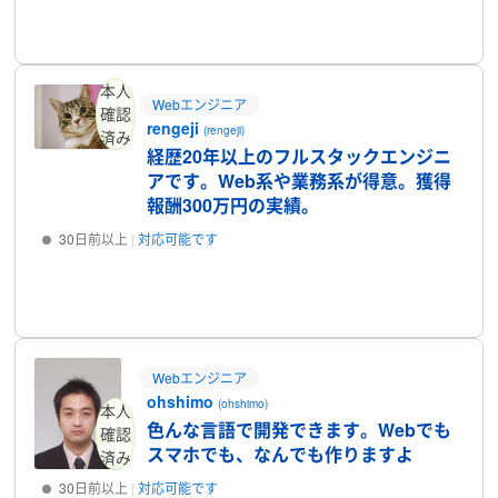
プロフィール
本人
Webエンジニア
確認
rengeji
(rengeji)
済み
経歴20年以上のフルスタックエンジニ
アです。Web系や業務系が得意。獲得
報酬300万円の実績。
30日前以上
対応可能です
プロフィール
Webエンジニア
ohshimo
(ohshimo)
本人
色んな言語で開発できます。Webでも
確認
スマホでも、なんでも作りますよ
済み
30日前以上
対応可能です