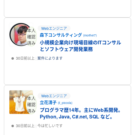
プロフィール
Webエンジニア
本人
森下コンサルティング
(morihei7)
確認
小規模企業向け現場目線のITコンサル
済み
とソフトウェア開発業務
30日前以上
案件によります
プロフィール
Webエンジニア
本人
立花清子
(il_piccola)
確認
プログラマ歴14年。主にWeb系開発。
済み
Python, Java, C#.net, SQL など。
30日前以上
今は忙しいです