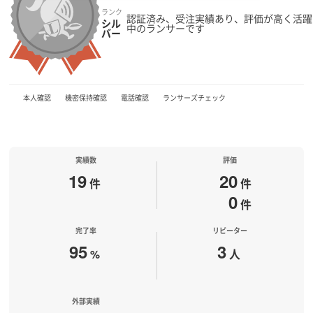
ランク
認証済み、受注実績あり、評価が高く活躍
シル
中のランサーです
バー
本人確認
機密保持確認
電話確認
ランサーズチェック
実績数
評価
19
20
件
件
0
件
完了率
リピーター
95
3
%
人
外部実績