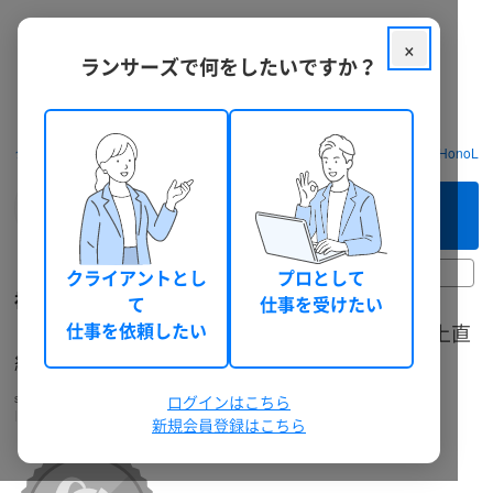
×
ランサーズで何をしたいですか？
クラウドソーシング ランサーズ
フリーランスを探す
神谷 紗穂_HonoLabo 
このフリーランスへ
まずは相談してみる（無料）
2日前
クライアントとし
プロとして
神谷 紗穂_HonoLabo
て
仕事を受けたい
【楽天市場・Amazon】ECモールに特化した売上直
仕事を依頼したい
結デザイナー
saho-kamiya_design
Webデザイナー
ログインはこちら
個人
愛知県
30代前半
女性
総獲得報酬: 466,028 円
適格請求書に対応
新規会員登録はこちら