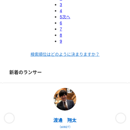
3
4
5
次へ
6
7
8
9
検索順位はどのように決まりますか？
新着のランサー
渡邊 翔太
（s0827）