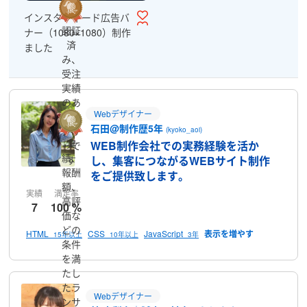
インスタフィード広告バ
認証
ナー（1080×1080）制作
済
ました
み、
受注
実績
のあ
Webデザイナー
るラ
石田@制作歴5年
ンサ
(kyoko_aoi)
実
WEB制作会社での実務経験を活か
ーで
績、
す
し、集客につながるWEBサイト制作
報酬
をご提供致します。
額、
実績
満足率
高評
7
100 %
価な
どの
HTML
CSS
JavaScript
15年以上
10年以上
3年
条件
を満
たし
たラ
Webデザイナー
ンサ