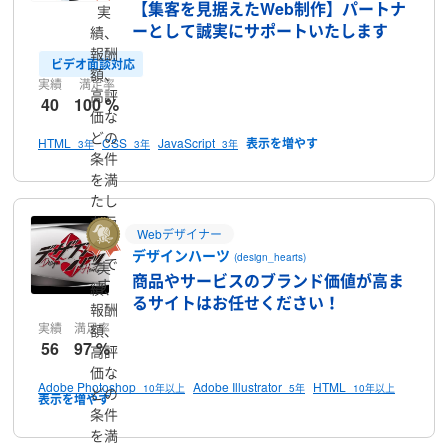
【集客を見据えたWeb制作】パートナ
実
ーとして誠実にサポートいたします
績、
報酬
ビデオ面談対応
額、
実績
満足率
高評
40
100 %
価な
どの
HTML
CSS
JavaScript
3年
3年
3年
条件
を満
たし
たラ
Webデザイナー
ンサ
デザインハーツ
(design_hearts)
ーで
実
商品やサービスのブランド価値が高ま
す
績、
るサイトはお任せください！
報酬
実績
満足率
額、
56
97 %
高評
価な
Adobe Photoshop
Adobe Illustrator
HTML
10年以上
5年
10年以上
どの
条件
を満