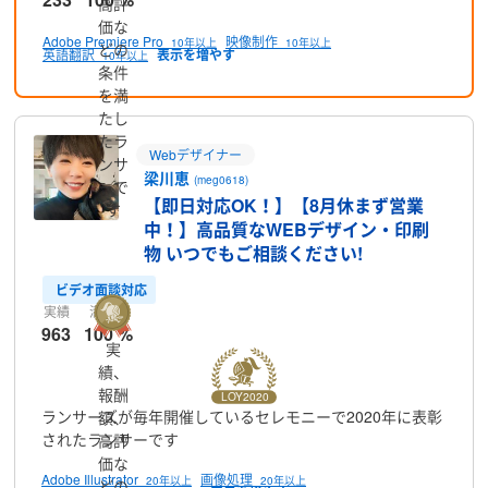
高評
価な
Adobe Premiere Pro
映像制作
10年以上
10年以上
どの
英語翻訳
10年以上
条件
を満
たし
たラ
Webデザイナー
ンサ
梁川恵
(meg0618)
ーで
【即日対応OK！】【8月休まず営業
す
中！】高品質なWEBデザイン・印刷
物 いつでもご相談ください!
ビデオ面談対応
実績
満足率
963
100 %
実
績、
報酬
ランサーズが毎年開催しているセレモニーで2020年に表彰
額、
されたランサーです
高評
価な
Adobe Illustrator
画像処理
20年以上
20年以上
どの