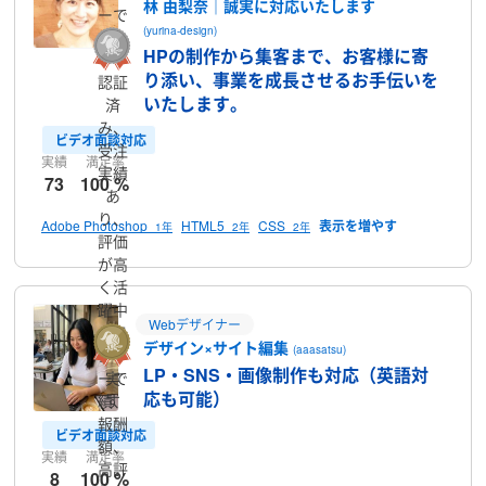
林 由梨奈｜誠実に対応いたします
ーで
(yurina-design)
す
HPの制作から集客まで、お客様に寄
り添い、事業を成長させるお手伝いを
認証
いたします。
済
み、
ビデオ面談対応
受注
実績
満足率
実績
73
100 %
あ
り、
Adobe Photoshop
HTML5
CSS
1年
2年
2年
評価
が高
く活
躍中
Webデザイナー
のラ
デザイン×サイト編集
(aaasatsu)
ンサ
LP・SNS・画像制作も対応（英語対
ーで
実
応も可能）
す
績、
報酬
ビデオ面談対応
額、
実績
満足率
高評
8
100 %