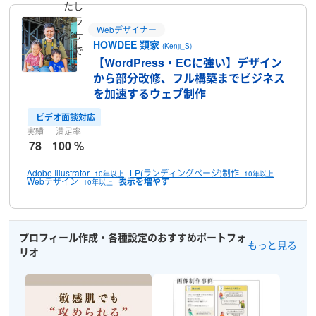
たし
たラ
Webデザイナー
ンサ
HOWDEE 類家
(Kenji_S)
ーで
【WordPress・ECに強い】デザイン
す
から部分改修、フル構築までビジネス
を加速するウェブ制作
ビデオ面談対応
実績
満足率
78
100 %
Adobe Illustrator
LP(ランディングページ)制作
10年以上
10年以上
Webデザイン
10年以上
プロフィール作成・各種設定のおすすめポートフォ
もっと見る
リオ