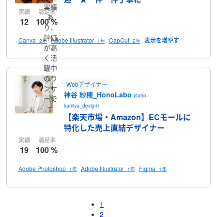
実績
実績
満足率
あ
12
100 %
り、
評価
Canva
Adobe Illustrator
CapCut
2年
1年
2年
が高
く活
躍中
のラ
Webデザイナー
ンサ
神谷 紗穂_HonoLabo
(saho-
ーで
kamiya_design)
す
【楽天市場・Amazon】ECモールに
特化した売上直結デザイナー
実績
満足率
19
100 %
Adobe Photoshop
Adobe Illustrator
Figma
1年
1年
1年
1
2