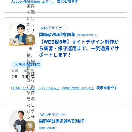
Adobe Photoshop
20年以上
条件
を満
たし
たラ
Webデザイナー
ンサ
岡崎@WEB制作8年
(yokazaki2307)
ーで
【WEB歴8年】サイトデザイン制作か
す
ら集客・保守運用まで、一気通貫でサ
実
ポートします！
績、
報酬
ビデオ面談対応
額、
実績
満足率
高評
28
100 %
価な
どの
HTML
CSS
WordPress
10年以上
10年以上
10年以上
条件
を満
たし
たラ
Webデザイナー
ンサ
森野＠誠実迅速WEB制作
ーで
(iron_design)
す