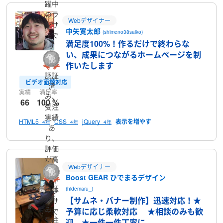
躍中
のラ
Webデザイナー
ンサ
中矢寛太郎
(shimeno38saiko)
ーで
満足度100%！作るだけで終わらな
す
い、成果につながるホームページを制
作いたします
認証
ビデオ面談対応
済
実績
満足率
み、
66
100 %
受注
実績
HTML5
CSS
jQuery
4年
4年
4年
あ
り、
評価
が高
Webデザイナー
く活
Boost GEAR ひでまるデザイン
躍中
認証
(hidemaru_)
のラ
済
【サムネ・バナー制作】迅速対応！★
ンサ
み、
予算に応じ柔軟対応 ★相談のみも歓
ーで
受注
迎 ★一件一件丁寧に
す