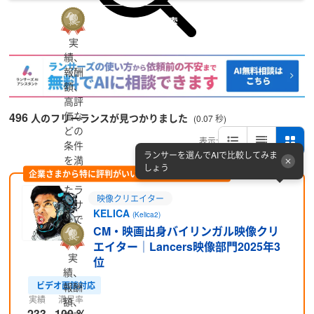
詳細検索
実
績、
報酬
額、
高評
価な
496
人のフリーランスが見つかりました
(0.07 秒)
どの
表示:
条件
ランサーを選んでAIで比較してみま
を満
しょう
企業さまから特に評判がいい方をピックアップ (PR)
たし
たラ
映像クリエイター
ンサ
KELICA
(Kelica2)
ーで
CM・映画出身バイリンガル映像クリ
す
エイター｜Lancers映像部門2025年3
実
位
績、
ビデオ面談対応
報酬
実績
満足率
額、
233
100 %