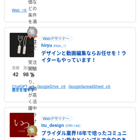
価な
どの
Web
7年
条件
を満
たし
たラ
Webデザイナー
ンサ
認証
hiryu
(hiryu_1)
ーで
済
デザインと動画編集ならお任せを！ラ
す
み、
イターもやっています！
受注
実績
満足率
実績
42
98 %
あ
り、
ChatGPT
GoogleDrive
GoogleSpreadSheet
2年
3年
3年
評価
が高
く活
躍中
のラ
Webデザイナー
ンサ
itu_design
(ORI1192)
ーで
ブライダル業界18年で培ったコミュニ
す
ケーション能力とシンプルで余白のあ