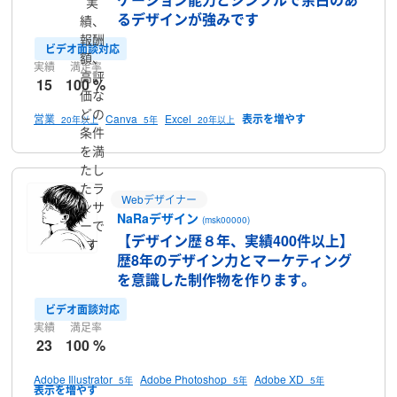
実
るデザインが強みです
績、
報酬
ビデオ面談対応
額、
実績
満足率
高評
15
100 %
価な
どの
営業
Canva
Excel
20年以上
5年
20年以上
条件
を満
たし
たラ
Webデザイナー
ンサ
NaRaデザイン
(msk00000)
ーで
【デザイン歴８年、実績400件以上】
す
歴8年のデザイン力とマーケティング
を意識した制作物を作ります。
ビデオ面談対応
実績
満足率
23
100 %
Adobe Illustrator
Adobe Photoshop
Adobe XD
5年
5年
5年