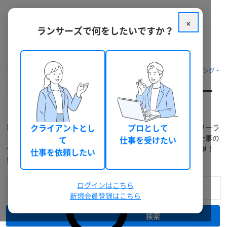
×
ランサーズで何をしたいですか？
クラウドソーシング ランサーズ
フリーランスを探す
マーケティング・
プロフィール作成・各種設定をフリー
ランス個人へ依頼・外注
料金・口コミ・実績などでプロフィール作成・各種設定のフリーラ
クライアントとし
プロとして
ンスを検索！提案の募集、業務委託での個人発注・外注から仕事の
て
仕事を受けたい
代行依頼までWEBで完結！「相談～支払い」もスムーズで簡単！
仕事を依頼したい
無料登録で今すぐ利用できます。
ログインはこちら
新規会員登録はこちら
検索