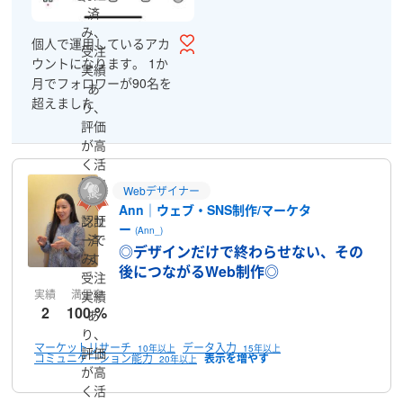
済
み、
個人で運用しているアカ
受注
ウントになります。 1か
実績
月でフォロワーが90名を
あ
超えました
り、
評価
が高
く活
躍中
Webデザイナー
のラ
Ann｜ウェブ・SNS制作/マーケタ
認証
ンサ
ー
(Ann_)
済
ーで
◎デザインだけで終わらせない、その
み、
す
後につながるWeb制作◎
受注
実績
満足率
実績
2
100 %
あ
り、
マーケットリサーチ
データ入力
10年以上
15年以上
評価
コミュニケーション能力
20年以上
が高
く活