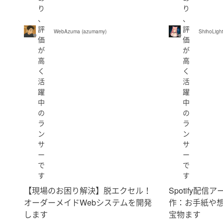
り
り
、
、
評
評
WebAzuma (azumamy)
ShihoLight
価
価
が
が
高
高
く
く
活
活
躍
躍
中
中
の
の
ラ
ラ
ン
ン
サ
サ
ー
ー
で
で
す
す
【現場のお困り解決】脱エクセル！
Spotify配
オーダーメイドWebシステムを開発
作：お手紙や想
します
宝物ます