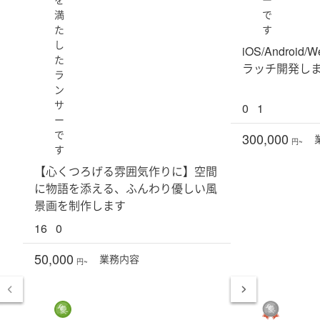
満
で
た
す
し
iOS/Andro
た
ラッチ開発し
ラ
ン
サ
0
1
ー
で
300,000
円~
す
【心くつろげる雰囲気作りに】空間
に物語を添える、ふんわり優しい風
景画を制作します
16
0
50,000
業務
内容
円~