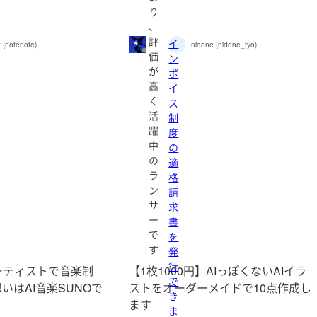
り
、
評
イ
 (notenote)
nidone (nidone_tyo)
価
ン
が
ボ
高
イ
く
ス
活
制
躍
度
中
の
の
適
ラ
格
ン
請
サ
求
ー
書
で
を
す
発
行
信アーティストで音楽制
【1枚1000円】AIっぽくないAIイラ
で
いはAI音楽SUNOで
ストをオーダーメイドで10点作成し
き
ます
ま