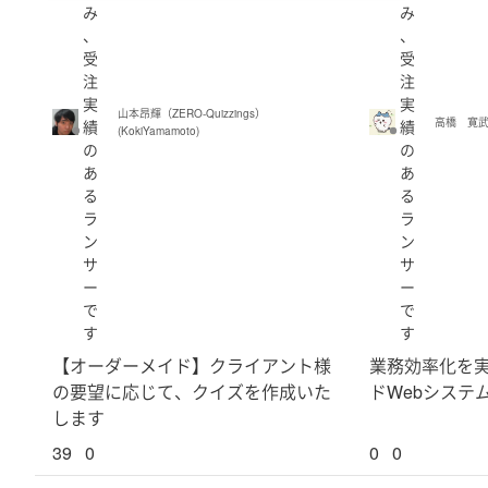
み
み
、
、
受
受
注
注
実
実
山本昂輝（ZERO-Quizzings）
高橋 寛武 (
績
績
(KokiYamamoto)
の
の
あ
あ
る
る
ラ
ラ
ン
ン
サ
サ
ー
ー
で
で
す
す
【オーダーメイド】クライアント様
業務効率化を
の要望に応じて、クイズを作成いた
ドWebシステ
します
39
0
0
0