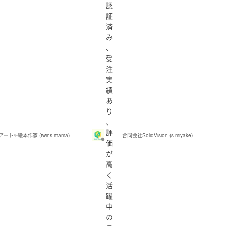
認
証
済
み
、
受
注
実
績
あ
り
、
評
ート✨絵本作家 (twins-mama)
合同会社SolidVision (s-miyake)
価
が
高
く
活
躍
中
の