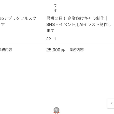
で
す
id/Webアプリをフルスク
最短２日！ 企業向けキャラ制作｜
ます
SNS・イベント用AIイラスト制作し
ます
22
1
25,000
業務
内容
業務
内容
円~