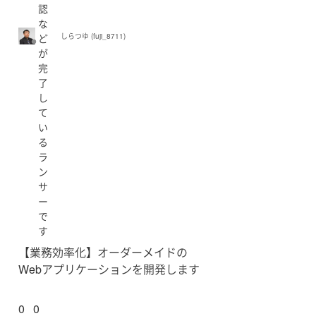
認
な
ど
しらつゆ (fuji_8711)
が
完
了
し
て
い
る
ラ
ン
サ
ー
で
す
【業務効率化】オーダーメイドの
Webアプリケーションを開発します
0
0