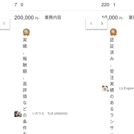
7
0
220
1
200,000
10,000
業務
内容
業
円~
円~
実
認
績
証
、
済
報
み
酬
、
額
受
、
注
高
実
L’s Engine
評
績
価
の
な
あ
ど
る
いのうえ ちほ (chitch03)
の
ラ
条
ン
件
サ
を
ー