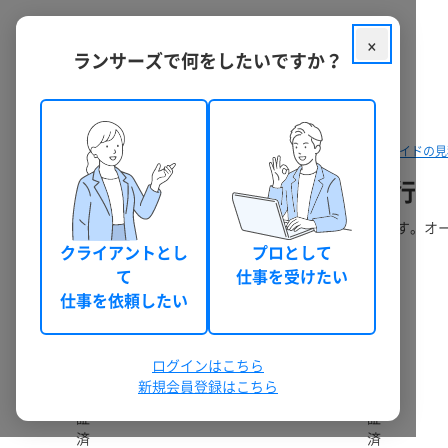
×
ランサーズで何をしたいですか？
クラウドソーシング ランサーズ
パッケージを探す
オーダーメイドの見
オーダーメイドの依頼・発注・代行
オーダーメイドに関する依頼相談・無料見積もりができます。オ
クライアントとし
プロとして
見積もりから納品までの流れ
て
仕事を受けたい
仕事を依頼したい
48件のうち 1 - 48 件表示
ログインはこちら
新規会員登録はこちら
認
認
証
証
済
済