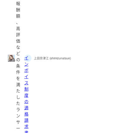
報
酬
額
、
高
評
価
な
ど
イ
上田奈津江 (shimizunatsue)
の
ン
条
ボ
件
イ
を
ス
満
制
た
度
し
の
た
適
ラ
格
ン
請
サ
求
ー
書