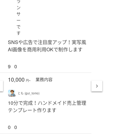
ラ
ン
サ
ー
で
す
SNSや広告で注目度アップ！実写風
AI画像を商用利用OKで制作します
9
0
10,000
業務
内容
円~
とも (gui_tomo)
10分で完成！ハンドメイド売上管理
テンプレート作ります
0
0