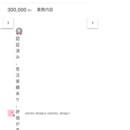
300,000
業務
内容
円~
認
証
済
み
、
受
注
実
績
あ
り
、
評
odorico designa (odorico_design)
価
が
高