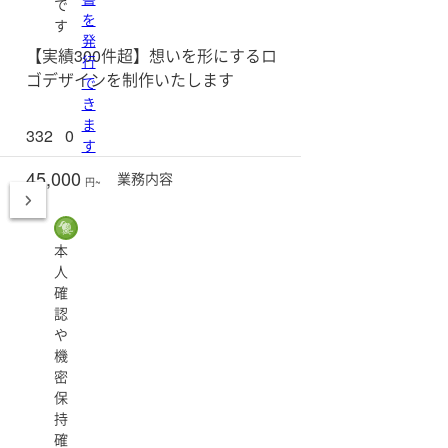
で
を
す
発
【実績300件超】想いを形にするロ
行
ゴデザインを制作いたします
で
き
ま
332
0
す
45,000
業務
内容
円~
本
人
確
認
や
機
密
保
持
確