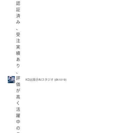
認
証
済
み
、
受
注
実
績
あ
り
、
評
KD出版＠AIスタジオ (dk1019)
価
が
高
く
活
躍
中
の