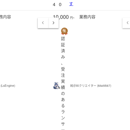
す
4
0
10,000
務
内容
業務
内容
円~
認
証
済
み
、
受
注
実
 (LsEngine)
純＠AIクリエイター (kitatti567)
績
の
あ
る
ラ
ン
サ
ー