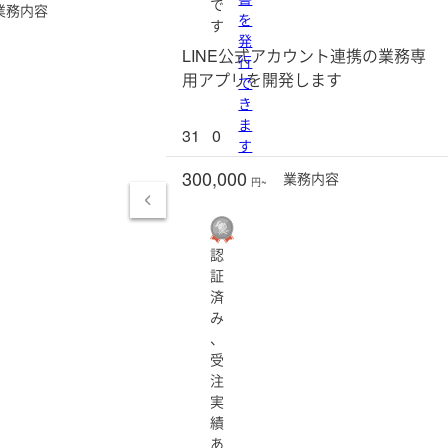
で
業務
内容
を
す
発
LINE公式アカウント連携の業務専
行
用アプリを開発します
で
き
ま
31
0
す
300,000
業務
内容
円~
認
証
済
み
、
受
注
実
績
あ