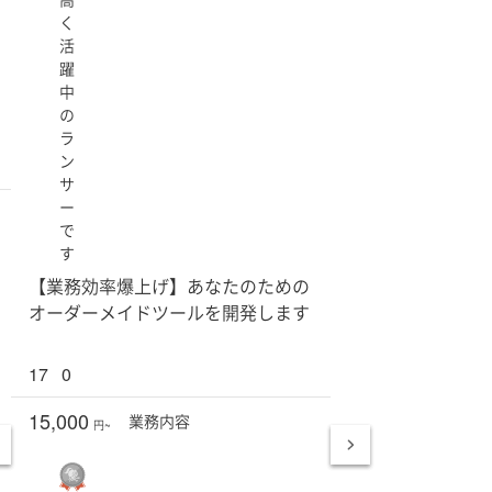
く
活
躍
中
の
ラ
ン
サ
ー
で
す
【業務効率爆上げ】あなたのための
オーダーメイドツールを開発します
17
0
15,000
業務
内容
円~