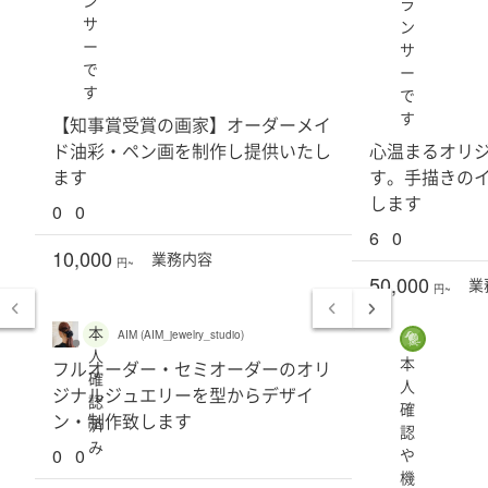
ラ
サ
ン
ー
サ
で
ー
す
で
す
【知事賞受賞の画家】オーダーメイ
ド油彩・ペン画を制作し提供いたし
心温まるオリ
ます
す。手描きの
します
0
0
6
0
10,000
業務
内容
円~
50,000
業
円~
本
AIM (AIM_jewelry_studio)
人
本
フルオーダー・セミオーダーのオリ
確
人
ジナルジュエリーを型からデザイ
認
確
ン・制作致します
済
認
み
0
0
や
機