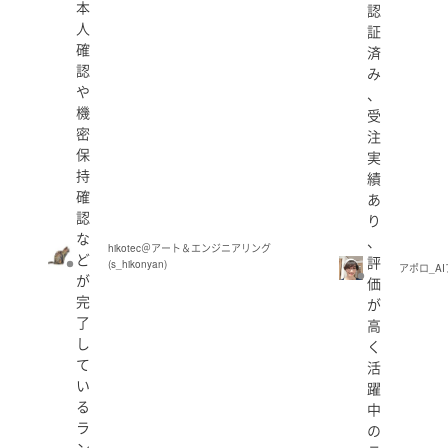
本
認
人
証
確
済
認
み
や
、
機
受
密
注
保
実
持
績
確
あ
認
り
な
、
hikotec＠アート＆エンジニアリング
ど
評
(s_hikonyan)
アポロ_AIア
が
価
完
が
了
高
し
く
て
活
い
躍
る
中
ラ
の
ン