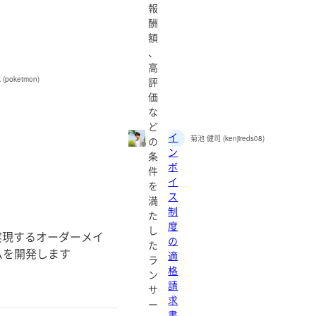
報
酬
額
、
高
poketmon)
評
価
な
ど
イ
菊池 健司 (kenjireds08)
の
ン
条
ボ
件
イ
を
ス
満
制
た
度
し
実現するオーダーメイ
の
た
ムを開発します
適
ラ
格
ン
請
サ
求
ー
書