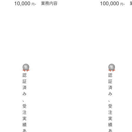
10,000
100,000
業務
内容
円~
円~
認
認
証
証
済
済
み
み
、
、
受
受
注
注
実
実
績
績
あ
あ