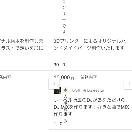
ラ
ン
サ
ー
で
す
ジナル絵本を制作しま
3Dプリンターによるオリジナルハ
イラストで想いを形に
ンドメイドパーツ制作いたします
30
0
10,000
務
内容
業務
内容
円~
本
大久保 勇 (ccey56912)
人
レーベル所属のDJがあなただけの
確
DJ MIXを作ります！好きな曲でMIX
認
作ります
済
み
1
0