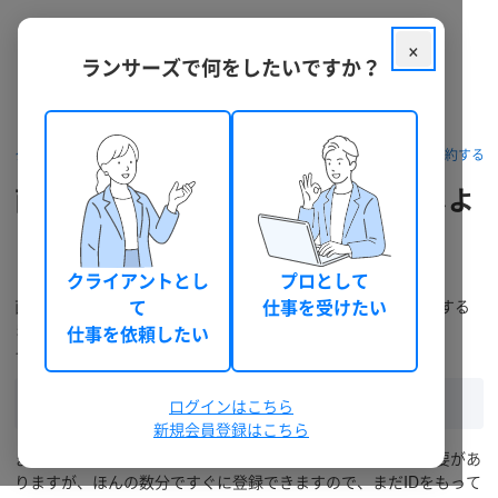
×
ランサーズで何をしたいですか？
クラウドソーシング ランサーズ
初めての方へ
依頼ガイド
契約するに
直接依頼 (固定報酬) で仕事を依頼しよ
う
クライアント向け利用ガイド - 「①契約するには」
クライアントとし
プロとして
直接依頼 (固定報酬) で仕事を依頼してから、実際に仕事完了する
て
仕事を受けたい
までの手順を追ってご紹介しています。
仕事を依頼したい
それでは、仕事の発注方法についてご説明します。
契約するには
ログインはこちら
新規会員登録はこちら
まず仕事を発注するには、
ランサーズIDを登録 (無料)
する必要があ
りますが、ほんの数分ですぐに登録できますので、まだIDをもって