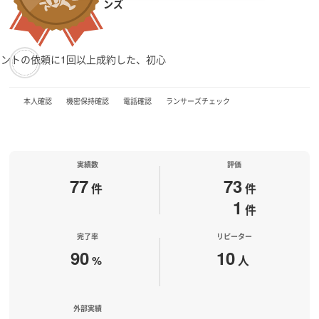
ンズ
アントの依頼に1回以上成約した、初心
本人確認
機密保持確認
電話確認
ランサーズチェック
実績数
評価
77
73
件
件
1
件
完了率
リピーター
90
10
%
人
外部実績