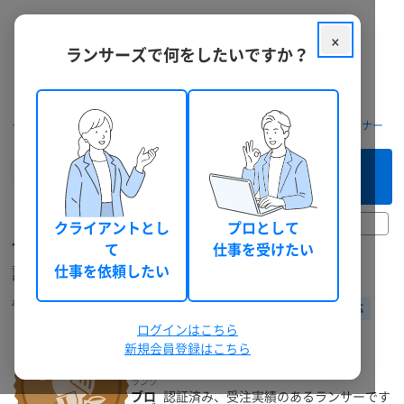
×
ランサーズで何をしたいですか？
クラウドソーシング ランサーズ
フリーランスを探す
Webデザイナー
このフリーランスへ
まずは相談してみる（無料）
13時間前
クライアントとし
プロとして
合同会社InfinityDesign
て
仕事を受けたい
認知されるまでがWEB制作！！
仕事を依頼したい
ziyuugaii
Webディレクター
個人
福岡県
30代前半
男性
ビデオ面談対応
ログインはこちら
新規会員登録はこちら
ランク
ブロ
認証済み、受注実績のあるランサーです