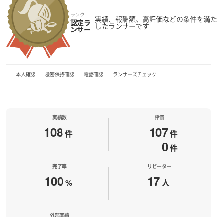
ランク
実績、報酬額、高評価などの条件を満た
認定ラ
したランサーです
ンサー
本人確認
機密保持確認
電話確認
ランサーズチェック
実績数
評価
108
107
件
件
0
件
完了率
リピーター
100
17
%
人
外部実績