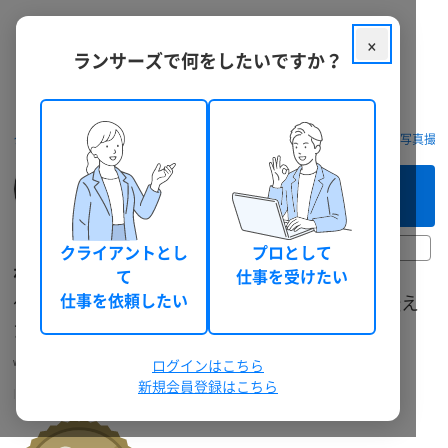
×
ランサーズで何をしたいですか？
クラウドソーシング ランサーズ
フリーランスを探す
動画制作・写真撮
このフリーランスへ
まずは相談してみる（無料）
2時間前
クライアントとし
プロとして
わーデザ
て
仕事を受けたい
〜Design for Clarity〜 “デザイン”と“映像”で 「伝え
仕事を依頼したい
たい」をカタチにします
waa_deza
2DCGアニメーター
ログインはこちら
個人
東京都
男性
適格請求書に対応
新規会員登録はこちら
ビデオ面談対応