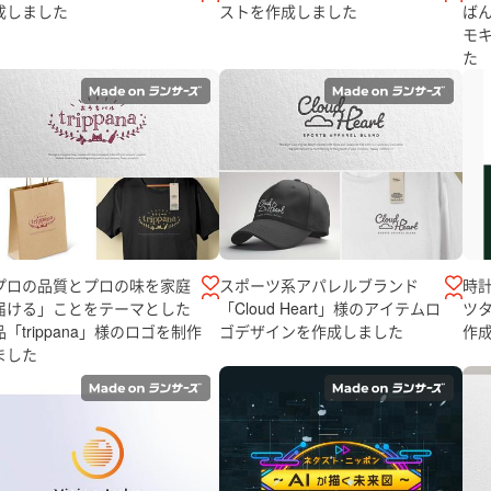
成しました
ストを作成しました
ばん
モ
た
プロの品質とプロの味を家庭
スポーツ系アパレルブランド
時計
届ける」ことをテーマとした
「Cloud Heart」様のアイテムロ
ツ
「trippana」様のロゴを制作
ゴデザインを作成しました
作
ました