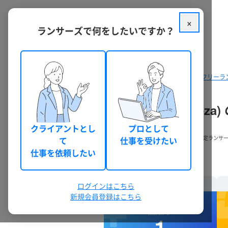
×
ランサーズで何をしたいですか？
クラウドソーシング ランサーズ
フリーラ
トフォリオ
わーデザ (waa_dez
クライアントとし
プロとして
わーデザ
(waa_deza)
認定ランサ
て
仕事を受けたい
仕事を依頼したい
ログインはこちら
新規会員登録はこちら