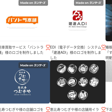
用車買取サービス「バントラ
EDI（電子データ交換）システム
睡
舗」様のロゴを制作しました
「建連ADI」様のロゴを制作しま
「
した
明
比寿つむぎや様の店舗ロゴを
恵比寿つむぎや様の店舗用イラ
下北