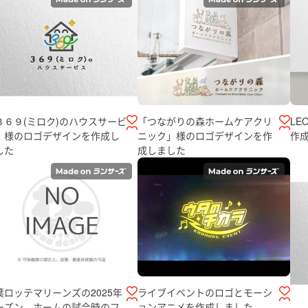
３６９(ミロク)のハウスサービ
「つながりの森ホームケアクリ
LE
」様のロゴデザインを作成し
ニック」様のロゴデザインを作
作
した
成しました
葉ロッテマリーンズの2025年
ライブイベントのロゴとモーシ
ーズン、ホームの試合時のフ
ョンアニメを作成しました