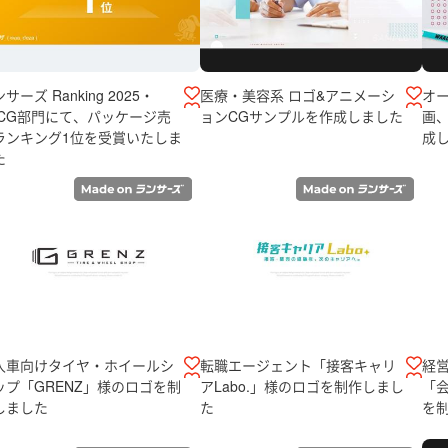
サーズ Ranking 2025・
医療・美容系 ロゴ&アニメーシ
オ
DCG部門にて、パッケージ売
ョンCGサンプルを作成しました
画
ランキング1位を受賞いたしま
成
た
入車向けタイヤ・ホイールシ
転職エージェント「接客キャリ
経
ップ「GRENZ」様のロゴを制
アLabo.」様のロゴを制作しまし
「
しました
た
を