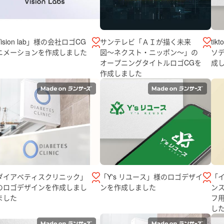
ision lab」様の会社ロゴCG
サンテレビ「ＡＩが描く未来
ti
ニメーションを作成しました
図〜ネクスト・ニッポン〜」の
ソ
オープニングタイトルロゴCGを
成
作成しました
ダイアベティスクリニック」
「Y's リユース」様のロゴデザイ
「
のロゴデザインを作成しまし
ンを作成しました
ン
ました
フ
し