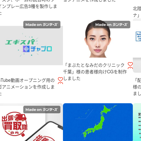
インプレー広告3種を製作しま
北
た
ナ
「まぶたとなみだのクリニック
千葉」様の患者様向けCGを制作
しました
ouTube動画オープニング用の
「
ゴアニメーションを作成しま
様
た
ま