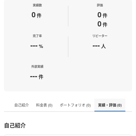
実績数
評価
0
0
件
件
0
件
完了率
リピーター
---
---
%
人
外部実績
---
件
自己紹介
料金表 (0)
ポートフォリオ (0)
実績・評価 (0)
自己紹介