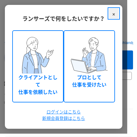
×
ランサーズで何をしたいですか？
クラウドソーシング ランサーズ
フリーランスを探す
舘 洋平 (tachiandgo
このフリーランスへ
まずは相談してみる（無料）
30日前以上
クライアントとし
プロとして
舘 洋平
て
仕事を受けたい
よろしくお願いします
仕事を依頼したい
tachiandgo
人事・労務
個人
40代前半
男性
総獲得報酬: 0 円
ログインはこちら
本人確認
機密保持確認
電話確認
ランサーズチェック
新規会員登録はこちら