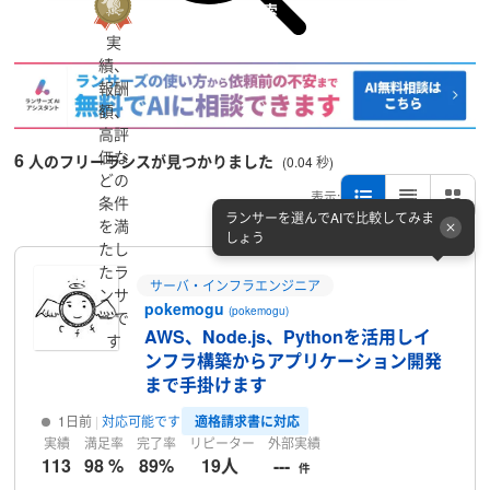
詳細検索
実
績、
報酬
額、
高評
価な
6
人のフリーランスが見つかりました
(0.04 秒)
どの
表示:
条件
ランサーを選んでAIで比較してみま
を満
しょう
たし
たラ
サーバ・インフラエンジニア
ンサ
pokemogu
(pokemogu)
ーで
AWS、Node.js、Pythonを活用しイ
す
ンフラ構築からアプリケーション開発
まで手掛けます
適格請求書に対応
1日前
対応可能です
実績
満足率
完了率
リピーター
外部実績
113
98 %
89%
19人
---
件