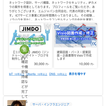
ネットワーク設計、サーバ構築、ネットワークセキュリティ、IPカメ
ラの案件を得意としております。
プロフィールをご覧いただき、あ
りがとうございます。
エムジャパン合同会社、代表の阿部と申しま
す。
ICTサービス事業に約30年間携わっておりました。
その経験と
ノウハウを活かし、ネットワークコンサルティングの会社を運営し
ております。
お気軽にご相談、お問い合わせください。
▼可能な業
務／スキル
【ネットワーク】
・有線LAN、無線LANのネットワーク
構築
・VPN設定
【サーバ構築】
・サーバのインフラ設定
・
WindowsServer、LinuxServerの構築、保守、運用支援
【IPカメラ】
・ネットワークカメラシステム構築、保守、運用支援
・モバイル、
遠隔監視システムのインフラ設定
【Web・クラウド】
・ECサイト
構築、運営管理
・Web広告運用代行
・SEO運用代行
【CAD】
・建
【コスパ最強】JIMDO（ジン
建築図面・パース・提案図
築図面、配線図面、金物図面等のCAD図面の作成
・ラフ図、手描き
ドゥー）でサイト・ブログを
面・企画書類をVisioで作成
本人
図のトレース
【その他】
・テレマーケティング
・ライティング
・
制作します
します
確認
データエントリ
・文字おこし
【稼働時間／ご連絡】
電話以外であれ
30,000
10,000
円~
円~
や機
ば土日を含めて終日コンタクト可能です。
原則6時間以内には返答致
します。
・平日9:00～20:00
・土日も対応可能
密保
IoT
Ubuntu
DNS
10年以上
10年以上
10年以上
持確
認な
プロフィール
どが
完了
して
いる
サーバ・インフラエンジニア