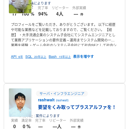
9日前
案件によります
ーで
実績
満足率
完了率
リピーター
外部実績
す
17
100 %
94%
4人
---
件
プロフィールをご覧いただき、ありがとうございます。
以下に経歴
や可能な業務などを記載しておりますので、ご覧ください。
【経
歴】
・大手流通企業のシステム子会社にてシステムエンジニアとし
て業務アプリケーションの要件定義～運用までシステム開発の一連
業務を経験
・ゲーム会社のシステム子会社にて社内SEとして社内シ
ステム開発及びインフラ運用を経験
・広告代理店にて自社WEBシス
テム媒体の立ち上げ・運用保守を経験
・システム開発会社にて自社
API
SQL
Bash
6年
20年以上
15年以上
サービス（WEBアプリケーション）の開発・運用を経験
・コンサル
ティング企業のシステム子会社にて自社サービス（WEBアプリケー
プロフィール
ション）の開発・運用を経験（インフラ運用も経験）
【資格】
・応
用情報処理
【現在の業務内容】
・システム設計、サーバ設計
【可能
な業務】
上記の業務内容の他、
・簡単なプログラム作成が可能
（Javascript,PHPなど）
・GASでの簡単なツール作成
・kintoneでの
簡単なツール作成
・Alexaスキル開発
・Crovaスキル開発
などをお
サーバ・インフラエンジニア
引き受け可能です。
【開発言語】
・HTML
・JavaScript
・PHP
・
rashwalt
(rashwalt)
Python
【稼働時間】
平日は1時間程度、休日は3時間程度、在宅ワー
要望をくみ取ってプラスアルファを！
クをお受けしております。
隙間時間での活動ですので、短期案件を
希望しています。
丁寧なコミュニケーションを心がけておりますの
30日前以上
案件によります
で、どうぞよろしくお願いします。
実績
満足率
完了率
リピーター
外部実績
0
0 %
---
---人
---
件