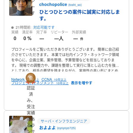
ラン
chochopolice
(toshi_so)
サー
ひとつひとつの案件に誠実に対応しま
です
す。
21時間前
対応可能です
実績
満足率
完了率
リピーター
外部実績
0
0 %
---
---人
---
件
プロフィールをご覧いただきありがとうございます。
簡単に自己紹
介させていただきます。
本業では社内インフラ・ネットワーク領域
を中心に、企画立案、案件管理、予算管理などを担当しておりま
す。
現場での調整力や、課題を整理して実行に落とし込む力を強み
としており、相手の要望を踏まえながら、実用性の高い形にまとめ
ることを意識しています。
またプライベートでは、AI生成やAPI連携
Network
CCNA
10年以上
10年以上
を活用し、日常生活で役立つツールを継続的に作成しています。
た
プロジェクトマネジメント
10年以上
とえば、指定した経路やランダムなルートをストリートビューで体
認証
験できる経路ドライブツール、ユーザーの好みに応じておすすめ作
済
品を提案する映画紹介ツール、株銘柄を分析して購入判断を支援す
プロフィール
み、
る株購入分析ツールなどを作成しており、家族や知人にも実際に利
受注
用してもらいながら改善を重ねています。
単に作るだけでなく、使
実績
う人にとってわかりやすいこと、扱いやすいこと、目的に合ってい
のあ
ることを大切にしています。
「こういうものがあったら便利」を形
サーバ・インフラエンジニア
にすることが得意です。
るラ
およよよ
(oyoyoyo725)
ンサ