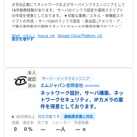
大手SI企業にてネットワークおよびサーバインフラエンジニアとして
18年勤務経験があります。
サーバのインフラ設定や運用スクリプト
の作成を得意としております。
▼可能な業務／スキル
・単機能スク
リプトの作成
・サーバOSのインフラ設定
・英会話 (アメリカ・アジ
ア等の海外拠点の現地スタッフとのメールや電話会議でのコミュニ
ケーション)
▼資格
・TOEIC 900点以上
▼実績例
・支店ネットワー
Shell
Vue.js
Google Cloud Platform
10年以上
3年
2年
クの構築
・海外拠点との協同でのシステム更改プロジェクト
▼活動
時間／連絡について
電話以外であれば土日を含めて終日コンタクト
可能です。原則として6時間以内には返答致します。
▼得意／好きな
こと
・プログラミング
・サーバインフラ構築
プロフィール
よろしくお願い致しま
す。
本人
サーバ・インフラエンジニア
確認
エムジャパン合同会社
済み
(settei456)
ネットワーク設計、サーバ構築、ネッ
トワークセキュリティ、IPカメラの案
件を得意としております。
適格請求書に対応
30日前以上
対応可能です
実績
満足率
完了率
リピーター
外部実績
0
0 %
---
---人
---
件