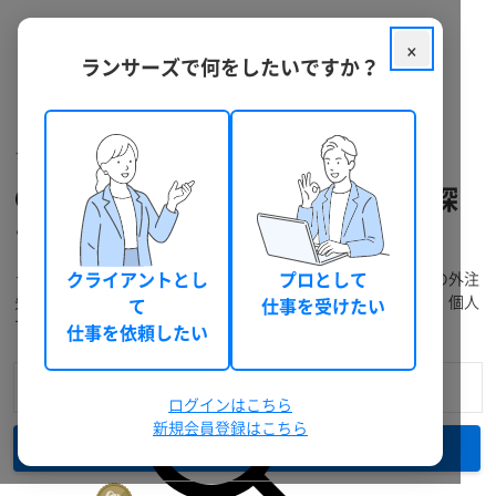
×
ランサーズで何をしたいですか？
クラウドソーシング ランサーズ
フリーランスを探す
GoogleMapsAPIのフリーランスを探
す
ランサーズには、経験豊富なフリーランスが多数在籍。プロの外注
クライアントとし
プロとして
先に発注・仕事依頼をしたい方は料金や実績で検索できます。個人
て
仕事を受けたい
で仕事を受注したい方には無料登録がおすすめです。
仕事を依頼したい
ログインはこちら
新規会員登録はこちら
検索