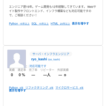
エンジニア歴19年。ゲーム開発も12年経験してきています。
Webサ
イト製作やフロントエンド、インフラ構築なども対応可能ですの
で、ご相談ください！
Python
SQL
HTML
15年以上
15年以上
20年以上
プロフィール
サーバ・インフラエンジニア
ryo_kashi
(ryo_kashi)
30日前以上
対応可能です
実績
満足率
完了率
リピーター
外部実績
0
0 %
---
---人
---
件
Python
リファクタリング
マイクロサービス
5年
2年
4年
プロフィール