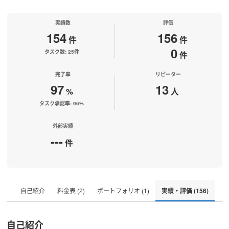
実績数
評価
154
156
件
件
0
タスク数: 25件
件
完了率
リピーター
97
13
%
人
タスク承認率: 96%
外部実績
---
件
自己紹介
料金表 (2)
ポートフォリオ (1)
実績・評価 (156)
自己紹介