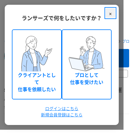
×
ランサーズで何をしたいですか？
クラウドソーシング ランサーズ
フリーランスを探す
ライター
ブロ
このフリーランスへ
まずは相談してみる（無料）
30日前以上
クライアントとし
プロとして
Ｕ.SHOHEI
て
仕事を受けたい
SEOの知見あり！転職・副業・コールセンター運
仕事を依頼したい
用・動物記事が得意です！！！
TORA_WRITE
ライター
個人
ログインはこちら
沖縄県
30代後半
男性
新規会員登録はこちら
本人確認
機密保持確認
電話確認
ランサーズチェック