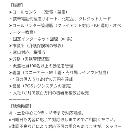
【職歴】
➤コールセンター（受電・架電）
・携帯電話代理店サポート、化粧品、クレジットカード
➤コールセンター管理職（クライアント対応・KPI運用・オペ
レーター教育）
・固定インターネット回線（au系）
➤市役所（介護保険料の徴収）
・窓口対応、税徴収
➤労務（労務管理経験）
・派遣社員100名以上の勤怠を管理
➤靴屋（スニーカー・紳士靴・売り場レイアウト担当）
・1日の個人うりあげ10万円を達成
➤営業（POSレジシステムの販売）
・入社1か月で数百万円の機器を複数台販売
ーーーーー
【稼働時間】
月～土を中心に9時～18時まで対応可能。
※日曜日も内容に応じて対応致しますのでご相談ください。
※体調不良などにより対応不可の場合もありますが、メッセー