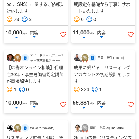
oo!、SNS）に関するご依頼に
期設定を基礎から丁寧にサポ
対応します
ートいたします
73
2
0
0
10,000
11,000
内容
内容
円~
円~
いいねする
い
アイ・ドリームフューチ
三倉 光生
(
mituso
)
ャー株式会社
(
iDreamFut
ure
)
【広告オンライン相談】代理
成果に繋がる！リスティング
店20年・厚生労働省認定講師
アカウントの初期設計をしま
が直接解決します
す
1
0
324
1
10,000
59,881
内容
内容
円~
円~
いいねする
い
WeCats
(
WeCats
)
岡田 英嗣
(
eiji46okada
)
リスティング広告の相談、管
Google広告（リスティング広