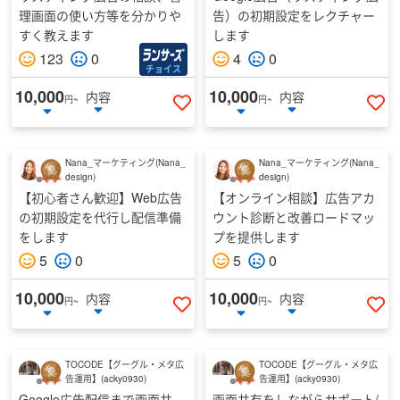
理画面の使い方等を分かりや
告）の初期設定をレクチャー
すく教えます
します
123
0
4
0
チョイス
10,000
10,000
内容
内容
円~
円~
いいねする
い
Nana_マーケティング
(
Nana_
Nana_マーケティング
(
Nana_
design
)
design
)
【初心者さん歓迎】Web広告
【オンライン相談】広告アカ
の初期設定を代行し配信準備
ウント診断と改善ロードマッ
をします
プを提供します
5
0
5
0
10,000
10,000
内容
内容
円~
円~
いいねする
い
TOCODE【グーグル・メタ広
TOCODE【グーグル・メタ広
告運用】
(
acky0930
)
告運用】
(
acky0930
)
Google広告配信まで画面共
画面共有をしながらサポート/