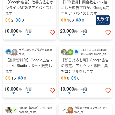
【Google広告】改善方法をオ
【LOY受賞】問合数を25.7倍
ンラインMTGでアドバイスし
にした広告プロが、Google広
ます
告をアドバイスします
2
0
166
0
チョイス
10,000
23,000
内容
内容
円~
円~
いいねする
い
ザガン@ウェブ解析士
(
zagan
山口 ｜ミエルカSEOの
zeus
)
開発元出身
(
Media_direct
or
)
【連携資料付】Google広告 ×
【即日対応も可】Google広告
LookerStudioレポート販売し
の設定、アカウント診断、集
ます
客コンサルをします
15
0
0
0
10,000
10,000
内容
内容
円~
円~
いいねする
い
Haruna【Calico】広告・集客
(
合同会社webコンサルタント
(
haltama_calico
)
web_c
)