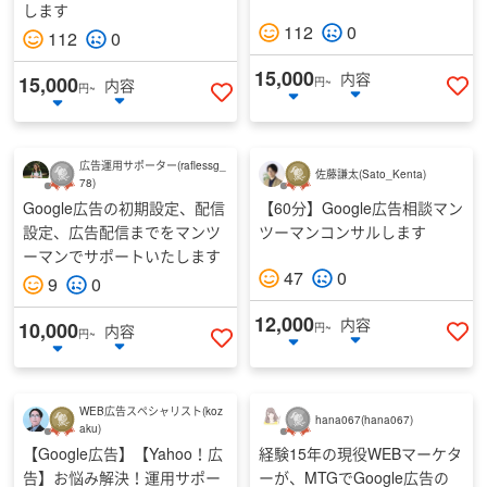
します
112
0
112
0
個人・法人
15,000
内容
15,000
内容
円~
円~
い
いいねする
広告運用サポーター
(
raflessg_
都道府県
佐藤謙太
(
Sato_Kenta
)
78
)
Google広告の初期設定、配信
【60分】Google広告相談マン
指定しない
設定、広告配信までをマンツ
ツーマンコンサルします
ーマンでサポートいたします
47
0
性別
9
0
12,000
内容
10,000
内容
円~
円~
い
いいねする
出品者のランク
WEB広告スペシャリスト
(
koz
認定ランサー
hana067
(
hana067
)
aku
)
【Google広告】【Yahoo！広
経験15年の現役WEBマーケタ
シルバー
告】お悩み解決！運用サポー
ーが、MTGでGoogle広告の