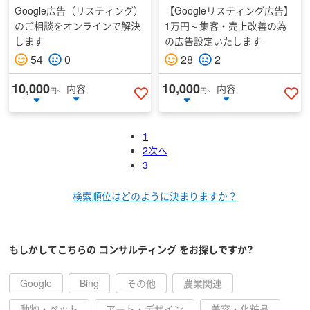
Google広告（リスティング）
【Googleリスティング広告】
のご相談をオンラインで解決
1万円～集客・売上改善の為
します
の広告設定いたします
54
0
28
2
10,000
10,000
内容
内容
円~
円~
いいねする
い
1
2
次へ
3
検索順位はどのように決まりますか？
もしかしてこちらの
コンサルティング
をお探しですか?
Google
Bing
その他
農業関連
動物・ペット
アート・デザイン
美容・化粧品