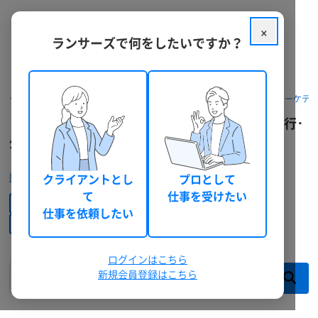
×
ランサーズで何をしたいですか？
業界
マーケティング・広告
(
64
)
クラウドソーシング ランサーズ
パッケージを探す
Web集客・マーケテ
美容・化粧品
(
40
)
リスティング広告のコンサルティングの依頼･代行･
外注
教育
(
39
)
サービス
(
39
)
絞り込みをクリア
クライアントとし
プロとして
て
仕事を受けたい
スポーツ・フィットネス
(
39
)
Web集客・マーケティング
└ リスティング広告
仕事を依頼したい
└─ コンサルティング
もっと見る (+5)
検索エンジン
ログインはこちら
新規会員登録はこちら
Google
(
111
)
Yahoo!
(
55
)