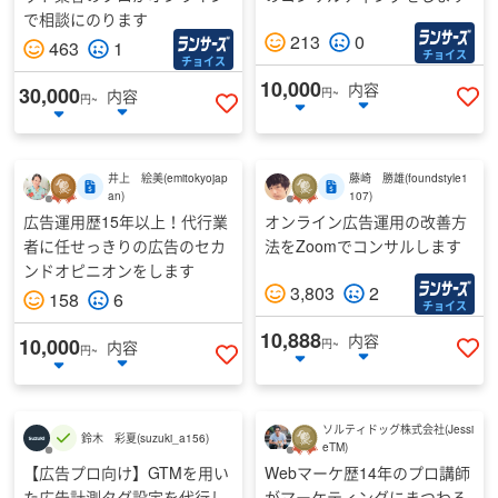
で相談にのります
213
0
463
1
チョイス
チョイス
10,000
内容
30,000
内容
円~
円~
い
いいねする
井上 絵美
(
emitokyojap
藤崎 勝雄
(
foundstyle1
an
)
107
)
広告運用歴15年以上！代行業
オンライン広告運用の改善方
者に任せっきりの広告のセカ
法をZoomでコンサルします
ンドオピニオンをします
3,803
2
158
6
チョイス
10,888
内容
10,000
内容
円~
円~
い
いいねする
ソルティドッグ株式会社
(
Jessi
鈴木 彩夏
(
suzuki_a156
)
eTM
)
【広告プロ向け】GTMを用い
Webマーケ歴14年のプロ講師
た広告計測タグ設定を代行し
がマーケティングにまつわる