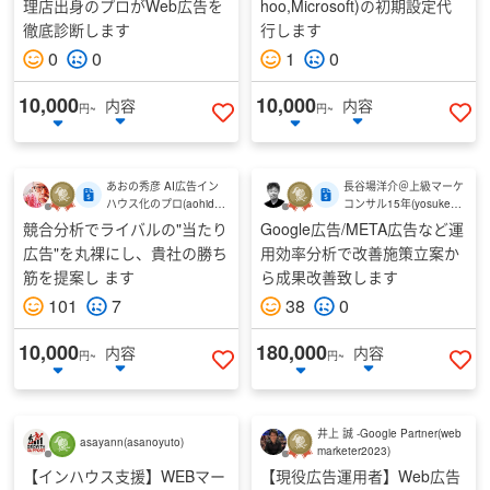
理店出身のプロがWeb広告を
hoo,Microsoft)の初期設定代
徹底診断します
行します
0
0
1
0
10,000
10,000
内容
内容
円~
円~
いいねする
い
あおの秀彦 AI広告イン
長谷場洋介＠上級マーケ
ハウス化のプロ
(
aohide3
コンサル15年
(
yosuke05
1
)
11
)
競合分析でライバルの"当たり
Google広告/META広告など運
広告"を丸裸にし、貴社の勝ち
用効率分析で改善施策立案か
筋を提案し ます
ら成果改善致します
101
7
38
0
10,000
180,000
内容
内容
円~
円~
いいねする
い
井上 誠 -Google Partner
(
web
asayann
(
asanoyuto
)
marketer2023
)
【インハウス支援】WEBマー
【現役広告運用者】Web広告