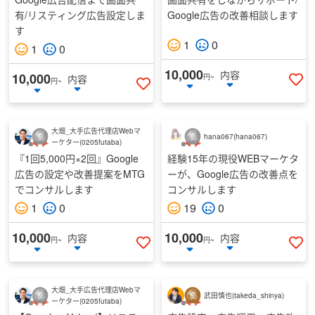
有/リスティング広告設定しま
Google広告の改善相談します
す
1
0
1
0
10,000
内容
10,000
内容
円~
円~
い
いいねする
大畑_大手広告代理店Webマ
hana067
(
hana067
)
ーケター
(
0205futaba
)
『1回5,000円×2回』Google
経験15年の現役WEBマーケタ
広告の設定や改善提案をMTG
ーが、Google広告の改善点を
でコンサルします
コンサルします
1
0
19
0
10,000
10,000
内容
内容
円~
円~
いいねする
い
大畑_大手広告代理店Webマ
武田慎也
(
takeda_shinya
)
ーケター
(
0205futaba
)