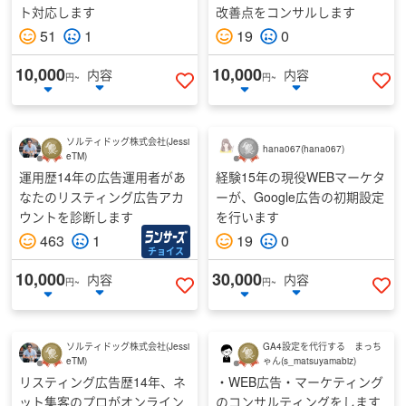
ト対応します
改善点をコンサルします
ブロンズ
51
1
19
0
レギュラー
10,000
10,000
内容
内容
円~
円~
いいねする
い
ソルティドッグ株式会社
(
Jessi
hana067
(
hana067
)
eTM
)
運用歴14年の広告運用者があ
経験15年の現役WEBマーケタ
なたのリスティング広告アカ
ーが、Google広告の初期設定
ウントを診断します
を行います
463
1
19
0
チョイス
10,000
30,000
内容
内容
円~
円~
いいねする
い
ソルティドッグ株式会社
(
Jessi
GA4設定を代行する まっち
eTM
)
ゃん
(
s_matsuyamabiz
)
リスティング広告歴14年、ネ
・WEB広告・マーケティング
ット集客のプロがオンライン
のコンサルティングをします