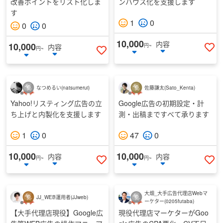
改善ポイントをリスト化しま
ンハウス化を支援します
す
1
0
0
0
10,000
内容
10,000
内容
円~
円~
い
いいねする
なつめるい
(
natsumerui
)
佐藤謙太
(
Sato_Kenta
)
Yahoo!リスティング広告の立
Google広告の初期設定・計
ち上げと内製化を支援します
測・出稿まですべて承ります
1
0
47
0
10,000
10,000
内容
内容
円~
円~
いいねする
い
大畑_大手広告代理店Webマ
JJ_WEB運用者
(
JJweb
)
ーケター
(
0205futaba
)
【大手代理店現役】Google広
現役代理店マーケターがGoo