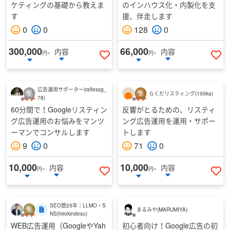
ケティングの基礎から教えま
のインハウス化・内製化を支
す
援、伴走します
0
0
128
0
300,000
66,000
内容
内容
円~
円~
いいねする
い
広告運用サポーター
(
raflessg_
らくだリスティング
(
100ka
)
78
)
60分間で！Googleリスティン
反響がとるための、リスティ
グ広告運用のお悩みをマンツ
ング広告運用を運用・サポー
ーマンでコンサルします
トします
9
0
71
0
10,000
10,000
内容
内容
円~
円~
いいねする
い
SEO歴25年｜LLMO・S
まるみや
(
MARUMIYA
)
NS
(
hirokindesu
)
WEB広告運用（GoogleやYah
初心者向け！Google広告の初