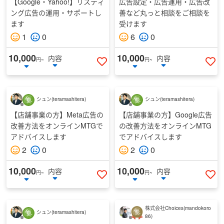
【Google・Yahoo!】リスティ
広告設定・広告運用・広告改
ング広告の運用・サポートし
善など丸っと相談をご相談を
ます
受けます
1
0
6
0
10,000
10,000
内容
内容
円~
円~
いいねする
い
シュン
(
teramashitera
)
シュン
(
teramashitera
)
【店舗事業の方】Meta広告の
【店舗事業の方】Google広告
改善方法をオンラインMTGで
の改善方法をオンラインMTG
アドバイスします
でアドバイスします
2
0
2
0
10,000
10,000
内容
内容
円~
円~
いいねする
い
株式会社Choices
(
mandokoro
シュン
(
teramashitera
)
86
)