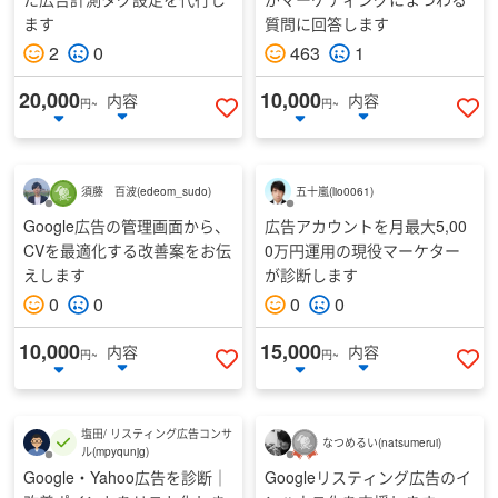
ます
質問に回答します
2
0
463
1
20,000
10,000
内容
内容
円~
円~
いいねする
い
須藤 百波
(
edeom_sudo
)
五十嵐
(
lio0061
)
Google広告の管理画面から、
広告アカウントを月最大5,00
CVを最適化する改善案をお伝
0万円運用の現役マーケター
えします
が診断します
0
0
0
0
10,000
15,000
内容
内容
円~
円~
いいねする
い
塩田/ リスティング広告コンサ
なつめるい
(
natsumerui
)
ル
(
mpyqunjg
)
Google・Yahoo広告を診断｜
Googleリスティング広告のイ