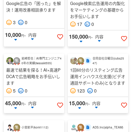
Google広告の「困った」を解
Google検索広告運用の内製化
決！運用改善相談承ります
をマーケティングの基礎から
お手伝いします
3
0
17
0
10,000
内容
150,000
円~
内容
円~
いいねする
い
岩崎哲也｜AI専門エンジニア4
合同会社日曜日
(
cubs25
0年の実績
(
iwasaki555
)
47
)
最速で結果を探る！AI×高速P
1回60分のリスティング広告
DCAで広告戦略をお手伝いし
運用インハウス化支援(ビデオ
ます
通話サポートのみ)となります
5
0
123
0
45,000
15,000
内容
内容
円~
円~
いいねする
い
小宮航平
(
komi1112
)
ADS.Inc
(
alpha_TEAM
)