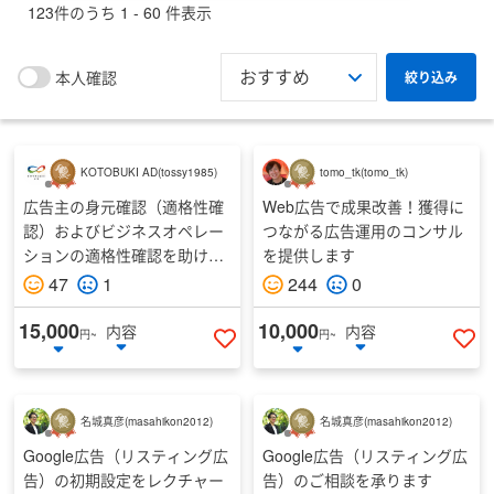
123
件のうち
1
-
60
件表示
Bing
(
30
)
その他
(
25
)
本人確認
絞り込み
ランサーズ チョイスを優先表示
予算
KOTOBUKI AD
(
tossy1985
)
tomo_tk
(
tomo_tk
)
広告主の身元確認（適格性確
Web広告で成果改善！獲得に
円以上
認）およびビジネスオペレー
つながる広告運用のコンサル
ションの適格性確認を助けま
を提供します
す
47
1
244
0
円以下
15,000
10,000
内容
内容
円~
円~
いいねする
い
納期
名城真彦
(
masahikon2012
)
名城真彦
(
masahikon2012
)
Google広告（リスティング広
Google広告（リスティング広
最終ログイン
告）の初期設定をレクチャー
告）のご相談を承ります