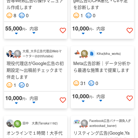
告等WEB広告の操作マニュア
gle広告のCPA悪化・CV不足
ル作成します
を診断します
8
0
1
0
55,000
10,000
内容
内容
円~
円~
いいねする
い
大畑_大手広告代理店Webマ
Kiha
(
kiha_works
)
ーケター
(
0205futaba
)
現役代理店がGoogle広告の初
Meta広告診断｜データ分析か
期設定〜出稿前チェックまで
ら最適な施策まで提案します
伴走します
31
0
1
0
10,000
内容
10,000
内容
円~
円~
い
いいねする
Facebook広告バナー請負人
(
F
田中 大貴
(
Tanaka1192
)
acebookad_baner
)
オンラインで１時間！大手代
リスティング広告(Google,Ya