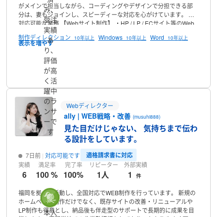
がメインで担当しながら、コーディングやデザインで分担できる部
み、
分は、妻もジョインし、スピーディーな対応を心がけています。
▼
受注
対応可能な業務
【Webサイト制作】
・HP / LP / ECサイト等のWeb
実績
制作全般
・ノーコード（STUDIO/ Framer）を使ったコスパ重視の
制作ディレクション
Windows
Word
10年以上
10年以上
10年以上
あ
Web制作
・HTML5 / CSS3 / JavaScript 等を使ったコーディング業務
り、
・Webデザイン制作（Figmaを中心に使用）
【各種デザイン制作】
・チラシ / 名刺 / バナー / ロゴ / サムネイル等
【マーケティング施
評価
策】
・SEO分析・改善立案
・メディア運用ディレクション
プロフィール
・広告運
が高
用 / サポート / 戦略
▼特に解決できるお悩み
・まずは、簡単なHPを
く活
新規制作してみたい！
・HPをリニューアルしてイメージアップ、信
躍中
頼度アップを目指したい！
・メディアの更新が止まっていて誰かに
のラ
回して欲しい！
・SEOのノウハウがなくて、何から手をつければい
Webディレクター
ンサ
いか分からない！
▼得意なこと / 強み
・コスパの良いWebサイト制
ally | WEB戦略・改善
(musuhi888)
作
・SEOを考慮したメディアの運用
▼実績例
・企業コーポレートサ
ーで
見た目だけじゃない、 気持ちまで伝わ
イト
・イベントLPサイト
・サービスサイト
・オウンドメディア
す
等
ご不明な点・ご要望等、柔軟に対応させていただきますので、お
る設計をしています。
気軽にお問い合わせください。
適格請求書に対応
7日前
対応可能です
実績
満足率
完了率
リピーター
外部実績
6
100 %
100%
1人
1
件
福岡を拠点に活動し、全国対応でWEB制作を行っています。
新規の
ホームページ制作だけでなく、既存サイトの改善・リニューアルや
LP制作も得意とし、納品後も伴走型のサポートで長期的に成果を目
本人