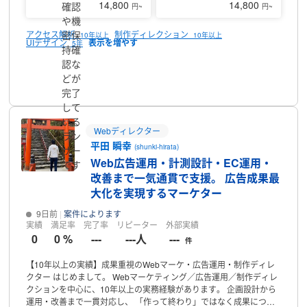
断は今後オプションとしてご提供予定です。
提供しているのは、
14,800
14,800
確認
円~
円~
WebサイトのUX改善診断です。サイトのどこに・なぜ問題があり、
や機
どれから直すべきかを、根拠と優先順位つきで整理してお渡ししま
密保
アクセス解析
制作ディレクション
10年以上
10年以上
す。
私の診断の強みは2つあります。1つは、指摘を観察事実に紐づ
UIデザイン
5年
持確
ける点です。「なんとなく使いにくい」では終わらせず、ニールセ
ンの10原則、認知的ウォークスルー、アクセシビリティ評価などの
認な
観点を取り入れた診断フレームを用いて、どこが・なぜ問題になり
プロフィール
どが
得るかを整理します。もう1つは、制作・運用・データ分析まで実務
完了
で経験しているため、改善案を、実装を見据えた現実的な粒度に落
して
とし込める点です。推測で断定せず、観察で確認できる範囲とデー
いる
タ確認が必要な範囲を区別します。
やり取りは原則メッセージで完
Webディレクター
ラン
結し、対象URLと改善目的を確認したうえで診断を進めます。具体
平田 瞬幸
(shunki-hirata)
的なサービス内容・料金は、出品中のパッケージをご覧ください。
サー
Web広告運用・計測設計・EC運用・
です
改善まで一気通貫で支援。 広告成果最
大化を実現するマーケター
9日前
案件によります
実績
満足率
完了率
リピーター
外部実績
0
0 %
---
---人
---
件
【10年以上の実績】成果重視のWebマーケ・広告運用・制作ディレ
クター
はじめまして。
Webマーケティング／広告運用／制作ディレ
クションを中心に、10年以上の実務経験があります。
企画設計から
運用・改善まで一貫対応し、
「作って終わり」ではなく成果につな