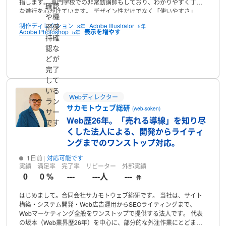
指します。
専門学校での非常勤講師もしており、わかりやすく丁寧
確認
な進行を心がけています。
デザイン性だけでなく「使いやすさ」
や機
「問い合わせにつながる導線設計」を重視し、
企業やサービスの魅
制作ディレクション
Adobe Illustrator
密保
8年
5年
力を引き出すサイトづくりをご提案します。
必要に応じて協業クリ
Adobe Photoshop
5年
持確
エイターや補助金活用のサポートも可能です。
またWEB解析士とし
ての知見も活かし、データに基づいた改善提案も行えます◎
認な
簡単な
ご相談からでも受け付けておりますので、お気軽にご連絡ください♪
プロフィール
どが
◾️ご対応について
事前にご連絡をいただけました場合は、
ご希望の
完了
時間帯でzoom等でのお打ち合わせが可能です。
※スケジュールによ
して
って対応が難しい場合もございます。
⭐️制作会社様へ
ディレクショ
いる
ン業務へのご依頼の場合は、
社内ディレクターとしてクライアント
Webディレクター
ラン
様への対応いたしますので
ご安心くださいませ。
◾️作業環境
端末…
サカモトウェブ総研
(web-soken)
Macbook Air M1、iPhone15 pro,honor9,iPad Pro
サー
デザイン…adobe
Web歴26年。「売れる導線」を知り尽
CC(Illustrator,Photoshop,XD)Figma
実装…VScode
その他…Google
です
ドキュメント・スプレッドシート、Teams365（Word、Excel）
◾️作
くした法人による、開発からライティ
業時間について
集中して作業を行いたいため、夜間での作業が多く
ングまでのワンストップ対応。
なります。
あらかじめご要望の時間帯がございましたら、なるべく
対応いたします。
1日前
対応可能です
実績
満足率
完了率
リピーター
外部実績
0
0 %
---
---人
---
件
はじめまして。合同会社サカモトウェブ総研です。
当社は、サイト
構築・システム開発・Web広告運用からSEOライティングまで、
Webマーケティング全般をワンストップで提供する法人です。
代表
の坂本（Web業界歴26年）を中心に、部分的な外注作業にとどまら