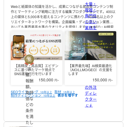
大量・
Webと紙媒体の知識を活かし、成果につながる高品質コンテンツ制
複雑・
作とマーケティング戦略に注力する編集プロダクションです。400以
専門性
上の媒体と5,000本を超えるコンテンツに携わり、10,00名以上のク
の高い
リエイターネットワークを構築。企画編集・ディレクション業務に
おいても業界最高水準のクオリティを提供します。
▼SEO・AI検索
業務を
対策
SEOについては10年以上の知見があり、平均でPV増加率
チーム
375%・CTR改善率122%の実績を誇ります。単なる制作会社ではな
で迅速
く、長期的な成果を見据えた建設的な提案を続ける、パートナーと
にまる
して伴走。AIによる検索最適化（AIO／LLMO）に関する知見も備わ
っと対
っているため、業界最前線の情報でお力添えします。
▼SNS運用
応する
TikTok、Instagram、XなどのSNSアカウント運用を、コンテンツ企
画から分析・改善までワンストップで対応します。SEOで培ったキ
ランサ
【高精度・高品質】エビデン
【業界最先端】AI検索最適化
ーワード・検索行動分析を活かし、SNS投稿のテーマや切り口を設
実
ーズが
スに基づいたマーケ視点で
（AIO/LLMO/GEO）の支援を
計。さらに広告配信やハッシュタグ戦略を組み合わせ、新規流入か
SNS運用代行を行います
します
績、
認定し
らフォロワー育成、CV獲得までの一連の流れを構築します。
▼マー
150,000
150,000
報酬
たプロ
円~
円~
ケティング
行動経済学やデータ分析を活用し、認知→興味→比較→
額、
の外注
購入のファネルを設計。チャネル間のデータを連携させ、施策全体
SEOライティング
取材
高評
ディレ
10年以上
15年以上
でLTVを最大化します。過去にはマーケティングリサーチといただい
制作ディレクション
10年以上
価な
たデータの分析から課題を発見し、LPの冒頭コピー改善・CTA配置
クター
変更・フォーム入力項目削減を実施。結果としてCVRを1.9%→3.4%
どの
です
に改善（約79%向上）、フォーム離脱率を38%削減、SNS流入比率
プロフィール
条件
を5%→18%に増加させた事例があります。
▼映像制作
広告用の短
を満
尺動画からブランドストーリーを伝える長編コンテンツまで、ター
たし
ゲット層や媒体特性に合わせた映像を制作します。SNS・Web広