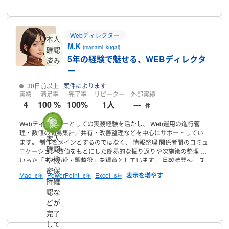
Webディレクター
本人
M.K
(manami_kugai)
確認
5年の経験で魅せる、WEBディレクタ
済み
ー
30日前以上
案件によります
実績
満足率
完了率
リピーター
外部実績
4
100 %
100%
1人
---
件
Webディレクターとしての実務経験を活かし、 Web運用の進行管
理・数値の簡易集計／共有・改善整理などを中心にサポートしてい
本人
ます。
制作をメインとするのではなく、 情報整理 関係者間のコミュ
確認
ニケーション 数値をもとにした簡易的な振り返りや次施策の整理 と
や機
いった「まとめ役・調整役」を得意としています。
月数時間〜、ス
ポット案件にも対応可能です。 業務量を抑えつつ、実務的に役立つ
密保
Mac
PowerPoint
Excel
6年
6年
6年
サポートをご希望の場合はぜひご相談ください。
【主なスキル】
・
持確
Webディレクション
・進行管理
・レポート作成
・改善提案
丁寧か
認な
つ誠実な対応を心がけております。
ご興味をお持ちいただけました
プロフィール
どが
ら、お気軽にご連絡ください。
完了
して