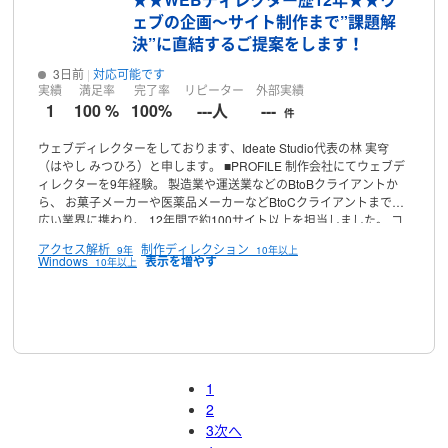
ェブの企画〜サイト制作まで”課題解
決”に直結するご提案をします！
3日前
対応可能です
実績
満足率
完了率
リピーター
外部実績
1
100 %
100%
---人
---
件
ウェブディレクターをしております、Ideate Studio代表の林 実穹
（はやし みつひろ）と申します。
■PROFILE
制作会社にてウェブデ
ィレクターを9年経験。
製造業や運送業などのBtoBクライアントか
ら、
お菓子メーカーや医薬品メーカーなどBtoCクライアントまで幅
広い業界に携わり、
12年間で約100サイト以上を担当しました。
コ
ーポレートサイト、キャンペーンサイト、LPといったサイト制作は
アクセス解析
制作ディレクション
9年
10年以上
もちろん、
プロモーション戦略立案やサイト運用、分析・改善提案
Windows
10年以上
まで、
『売上に直結するご提案・進行』でお客様の事業成長に伴走
してまいります。
ビジネスにあったウェブコンテンツの活用など、
是非ご相談ください。
【 課題解決に導くディレクション 】
プロフィール
お客様
の課題に対して、最適なカタチを伴走しながらディレクションいた
します。
しっかりとコミュニケーションを取りながら、
課題解決の
お手伝いをいたします。
【 幅広い対応力 】
ウェブサイトにおける
企画・構成から制作全体の監修まで行います。
プロモーションLPや
1
バナー制作運用もお任せください。
WEBマーケティング(Google広
2
告・Facebook広告運用)も可能です。
【 迅速丁寧な対応、サポート
3
次へ
力 】
WEB知識が無い方にも安心いただけるよう、
迅速な対応と丁