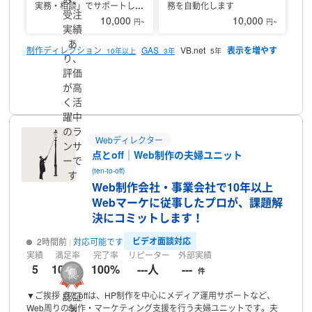
低価格対応
━━━━━━━━━━━━
◆ 記事ディレクション・進行
実務・相談」でサポートしま
務を自動化します
受注
管理 ◆
━━━━━━━━━━━━
旅行系メディアにて10年以上、
す
10,000
10,000
円~
円~
ライター募集から納品管理までの進行管理を担当してきました。
実績
GoogleスプレッドシートとGASを活用し、
人が管理しなくても回る
あ
制作ディレクション
GAS
VB.net
10年以上
3年
5年
仕組みを構築できます。
【対応内容】
・ライター募集／登録／テス
り、
ト記事確認
・記事進行管理・納期調整
・執筆マニュアル作成
評価
（Googleサイト）
・記事数／納品数の自動集計
・Chatwork／Gmail
プロフィール
が高
への通知連携
━━━━━━━━━━━━
◆ 業務自動化（スプレッド
く活
シート×GAS） ◆
━━━━━━━━━━━━
日々のスプレッドシー
ト業務で発生する
手作業や繰り返し作業、確認作業を自動化しま
躍中
す。
「何を自動化できるか分からない」
「ITが苦手で説明に自信が
のラ
Webディレクター
ない」
という方もご安心ください。
現在の業務内容をヒアリング
ンサ
し、
無理なく導入できる形で自動化をご提案・構築します。
【自動
点とoff｜Web制作の夫婦ユニット
ーで
化例】
・データ集計・転記の自動化
・定期作業の自動実行
・チェッ
(ten-to-off)
す
ク／判定処理の自動化
・Gmail／Chatworkとの通知連携
Web制作会社・事業会社で10年以上
━━━━━━━━━━━━
・スポット対応／トライアル歓迎
・小規
Webマーケに従事したプロが、課題解
模案件のご相談もOK
「まずは相談だけ」でも問題ありません。
お気
軽にご連絡ください。
決にコミットします！
ビデオ面談対応
2時間前
対応可能です
実績
満足率
完了率
リピーター
外部実績
5
100 %
100%
---人
---
件
認証
▼ご挨拶
点とoffは、HP制作を中心にメディア運用サポートなど、
Web周りの制作・マーケティング支援を行う夫婦ユニットです。夫
済