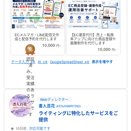
ール設定
・メルマガ、LINE配信文の作成・配信補助
・売上、アクセ
ス、転換率などの集計・簡易レポート作成
・商品ページ改善、販促
施策の整理
・作業者への指示出し、進捗確認、納品チェック
・
Photoshopでのサムネイル、バナー制作
・データ入力、文字起こ
し、資料作成、ライティング
■ 実績
・EC運用支援：約4年
・楽天、
Yahoo!ショッピング、Amazon、Shopifyなど複数モールの運用経験
ECメルマガ・LINE配信文作
【EC運営代行】売上・転換
あり
・楽天店舗にて、スマートフォン転換率が前年同月比で最大約
成と配信予約を代行します
率アップに向けた商品登録や
4.2倍に改善した施策に関与
・サムネイル画像制作：5,000枚以上
・
画像制作を代行します
10,000
円~
記事作成：200記事以上
・文字起こし、データ起こし：2,000分以上
10,000
円~
・事務職経験：約8年
単なる作業だけでなく、目的や優先順位を整理
しながら、運用改善まで踏み込んで対応できる点が強みです。
納期
認証
データ入力
AI
GoogleSpreadSheet
8年
2年
8年
を守り、丁寧な確認とやり取りを大切にしています。
まずはお気軽
済
にご相談ください。
どうぞよろしくお願いいたします。
み、
プロフィール
受注
実績
のあ
るラ
Webディレクター
ンサ
書人百花
(KENJINWRITING)
ーで
ライティングに特化したサービスをご
す
提供
10日前
対応可能です