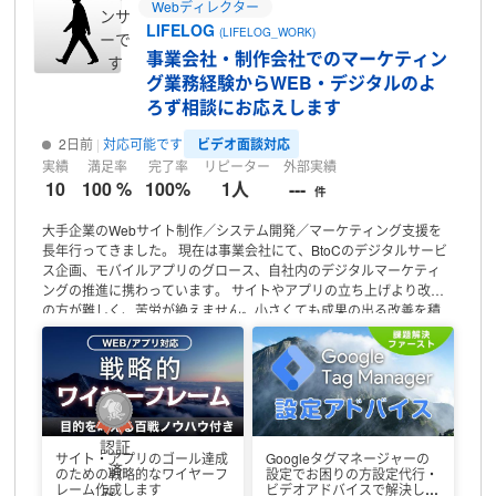
Webディレクター
ンサ
ので、ご興味を持っていただけましたらお気軽にご連絡ください。
LIFELOG
(LIFELOG_WORK)
▼活動時間／連絡について
ーで
基本はフルリモートで対応しています。
事業会社・制作会社でのマーケティン
丁寧でスムーズなコミュニケーション、納期厳守、無駄のない進行
す
を大切にしています。できる限り柔軟に対応いたしますので、まず
グ業務経験からWEB・デジタルのよ
は小さなご相談からでもお気軽にご連絡ください
ろず相談にお応えします
ビデオ面談対応
2日前
対応可能です
実績
満足率
完了率
リピーター
外部実績
10
100 %
100%
1人
---
件
大手企業のWebサイト制作／システム開発／マーケティング支援を
長年行ってきました。
現在は事業会社にて、BtoCのデジタルサービ
ス企画、モバイルアプリのグロース、自社内のデジタルマーケティ
ングの推進に携わっています。
サイトやアプリの立ち上げより改善
の方が難しく、苦労が絶えません。小さくても成果の出る改善を積
み上げ、理想を描き続けることが大切です。
私のこれまでの知見を
もとに、Webサイトの「作る」「測る」「改善する」の視点から皆
様のサイトの目的達成のお手伝いをできればと思っています。
始め
たばかりで、最初は至らないこともあるかと思いますが、最後まで
しっかりとご支援をさせていただきますので、どうぞよろしくお願
いいたします。
認証
サイト・アプリのゴール達成
Googleタグマネージャーの
済
のための戦略的なワイヤーフ
設定でお困りの方設定代行・
レーム作成します
ビデオアドバイスで解決しま
み、