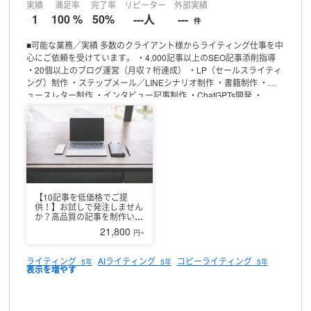
実績
満足率
完了率
リピーター
外部実績
1
100 %
50%
---人
---
件
■可能な業務／実績
多数のクライアント様からライティング仕事を中
心にご依頼を受けています。
・4,000記事以上のSEO記事添削指導
・20個以上のブログ運営（月収７桁達成）
・LP（セールスライティ
ング）制作
・ステップメール／LINEシナリオ制作
・書籍制作
・ニ
ュースレター制作
・インタビュー記事制作
・ChatGPTs開発
・
UTAGE構築
※守秘義務の都合上、記載できない実績もございます。
個別にはお話できるものもございますので、ご興味を持っていただ
けましたらお気軽にご連絡ください。
■育成事業
ライター育成も行
なっています。クライアント様に相応しい人材をご紹介することも
できます。
・所属ライター約50名
事前にご相談されたい内容がござ
いましたら、お気軽にお問い合わせください。
■活動時間／連絡につ
いて
できる限り柔軟にご対応させていただきます。急ぎの案件等も
お気軽にご相談ください。
連絡は基本的にいつでも可能です。でき
【10記事を低価格でご提
供！】お試しで発注しません
る限り素早い返信を心がけますが、急ぎの仕事が入っている場合は
か？高品質の記事を制作いた
お時間をいただくこともございます。
ご了承いただければ幸いで
します
21,800
す。
SEO記事をはじめ、様々なライティングに関わる仕事に対応で
円~
きます。クライアント様からも高い評価を頂いています。
ライティ
ングに関してお困りの事があれば、ご相談ください。
私の知見を全
ライティング
AIライティング
コピーライティング
5年
5年
5年
てお伝えできるよう尽力いたします。
ご興味持っていただけました
ら、メッセージでお気軽にお声がけください。
どうぞよろしくお願
いいたします！
プロフィール