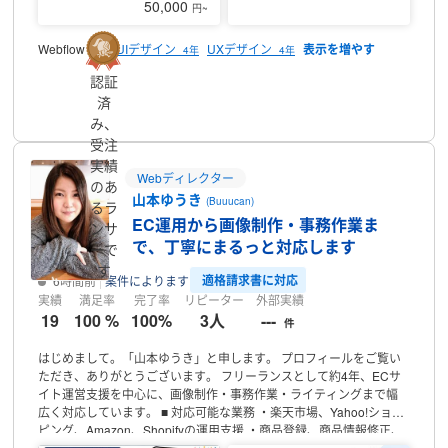
50,000
円~
デザインのヒアリングを行います。どの点が不満で満足しないかを
再検討し、修正対応させていただきます。修正後デザインをご確認
いただき、改善できているかを確認いただきます。この工程を三度
Webflow
UIデザイン
UXデザイン
4年
4年
4年
繰り返し、それでも満足いかない場合は返金またはキャンセルさせ
認証
ていただきます。但し、デザイン改善に協力的でなく、荒らし・迷
プロフィール
惑行為と捉えられる際は返金はできかねます。
返金条件2：納期保証
済
連絡なしで納期遅れが発生したら100％返金させていただきます。
み、
Web制作は納期までの時間が短いと変更になることがよくありま
受注
す。理由はデザイン修正や文章の用意などに時間がかかるケースが
実績
あるためです。そのため納期は定期的に納品可能な日程をお客様と
Webディレクター
のあ
打ち合わせしながら決めていきます。返金保証では「連絡なしに期
山本ゆうき
(Buuucan)
るラ
日になる」「納期の変更連絡がなしに納期が過ぎる」それによって2
EC運用から画像制作・事務作業ま
次トラブルが生じる場合に100％返金させていただきます。
ンサ
で、丁寧にまるっと対応します
ーで
す
適格請求書に対応
6時間前
案件によります
実績
満足率
完了率
リピーター
外部実績
19
100 %
100%
3人
---
件
はじめまして。「山本ゆうき」と申します。
プロフィールをご覧い
ただき、ありがとうございます。
フリーランスとして約4年、ECサ
イト運営支援を中心に、画像制作・事務作業・ライティングまで幅
広く対応しています。
■ 対応可能な業務
・楽天市場、Yahoo!ショッ
ピング、Amazon、Shopifyの運用支援
・商品登録、商品情報修正、
CSV登録・更新
・在庫管理、価格管理、ページ更新
・クーポン、セ