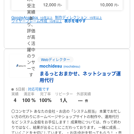
す
12,000
10,000
受注
円~
円~
実績
GoogleAnalytics
制作ディレクション
あ
10年以上
15年以上
ワイヤーフレーム作成
15年以上
り、
評価
プロフィール
が高
く活
躍中
のラ
Webディレクター
ンサ
mochidesu
(mochidesu)
ーで
まるっとおまかせ、ネットショップ運
す
用代行
5日前
対応可能です
実績
満足率
完了率
リピーター
外部実績
4
100 %
100%
1人
---
件
〇コンセプト
あなたの会社・お店の「システム担当」
本業でお忙し
い方の代わりにホームページやショップサイトの制作や、運用代行
など
システム全般をお手伝します！
成果物については、作って終わ
りではなく、結果が出ることにこだわっております。
一緒に成長し
ていくことを大切にしています。
・お店/会社を知ってもらう！
・売