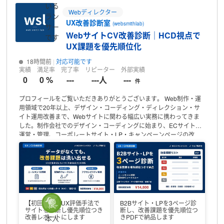
いる
Webディレクター
ラン
UX改善診断室
(websmithlab)
サー
WebサイトCV改善診断｜HCD視点で
です
UX課題を優先順位化
18時間前
対応可能です
実績
満足率
完了率
リピーター
外部実績
0
0 %
---
---人
---
件
プロフィールをご覧いただきありがとうございます。
Web制作・運
用領域で20年以上、デザイン・コーディング・ディレクション・サ
イト運用改善まで、Webサイトに関わる幅広い実務に携わってきま
した。制作会社でのデザイン・コーディングに始まり、ECサイトの
運営・管理、コーポレートサイト・LP・キャンペーンページの改
修、UI/UX改善、要件定義（ワイヤーフレーム・サイトマップ設
計）、プロジェクト進行管理まで、つくる側と運用する側の両方を
経験しています。
近年はB2B領域で、KPI改善を目的としたデータ分
析・課題抽出・UI/UX改善や、CMS移管を伴う大規模サイト運用改善
に取り組んできました。人間中心設計（HCD）スペシャリスト、ウ
ェブ解析士の資格を保有しており、GA4やデータポータル（旧
Looker Studio）を用いたサイト分析・可視化の実務経験もありま
【初回限定】UX評価手法で
B2Bサイト・LPを3ページ診
す。現在出品中のパッケージは公開ページの観察評価を対象として
サイトを診断し優先順位つき
断し、改善課題を優先順位つ
おり、GA4データを用いた分析は含みません。データを踏まえた診
改善レポートにします
きPDFで納品します
本人