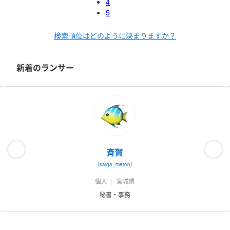
4
寧な説明を心がけています。
作って終わりではなく、売上に繋がる
5
ようサポートいたします。
■提供サービス
サイト制作から戦略立案
まで幅広くお手伝いさせていただいております。
・コーポレートサ
イト制作（WordPressなど）
・ランディングページ（LP）制作
・サ
検索順位はどのように決まりますか？
ービスサイト / ブランドサイト制作
・広告運用代行（リスティン
グ、SNS広告など全般）
・SEO / SEM対策
・バナーデザイン制作
・
マーケティング戦略立案
・システム開発
プロジェクトの目的、ゴー
新着のランサー
ル、要件定義、スケジュールを細かく打ち合わせながら進行しま
す。
御社事業・サイトのWEBマーケティングに寄与できるよう『痒
いところまで手が届く』仕事をいたします。
どうぞよろしくお願い
いたします。
斉賀
（saiga_meron）
個人
宮城県
秘書・事務