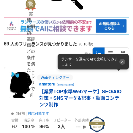
詳細検索
実
績、
報酬
額、
高評
69
人のフリーランスが見つかりました
(0.16 秒)
価な
どの
表示:
条件
ランサーを選んでAIで比較してみま
を満
しょう
たし
たラ
Webディレクター
ンサ
amateru
(amamateru)
ーで
【業界TOP水準Webマーケ】SEO/AIO
す
対策・SNSマーケ&記事・動画コンテ
ンツ制作
2日前
対応可能です
実績
満足率
完了率
リピーター
外部実績
67
100 %
96%
3人
---
件