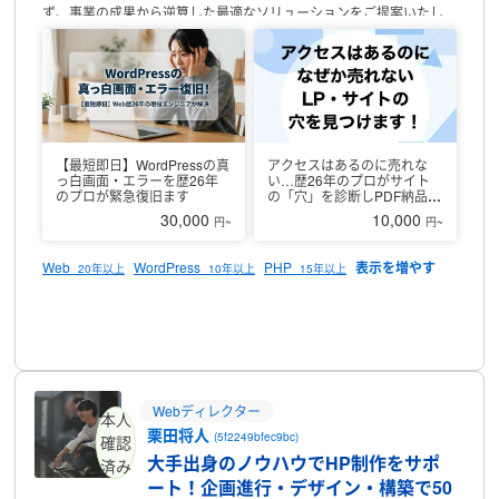
ず、事業の成果から逆算した最適なソリューションをご提案いたし
ます。
この度、新たなクライアント様との接点作りのため、ランサ
ーズでの受注を開始いたしました。
▼ 強み・お約束できること
1.
「言われた通りに作るだけ」の御用聞きはしません
ただ綺麗なサイ
トを作ったり、文字を埋めるだけの作業はいたしません。26年の経
験とシビアなデータ視点から、「本当にそれはCV（成果）に繋がる
か？」をプロの目線で考え、最適な導線を構築・執筆します。
2. 完
全自社完結の「本物のワンストップ」
戦略だけ描いて下請けに丸投
【最短即日】WordPressの真
アクセスはあるのに売れな
げする業者とは異なります。上流のマーケティング戦略から、シス
っ白画面・エラーを歴26年
い…歴26年のプロがサイト
テム開発、広告の運用、SEOライティングの実作業まで、すべて自
のプロが緊急復旧ます
の「穴」を診断しPDF納品し
ます
社のスキルで完結できるのが最大の強みです。
3. 迅速かつ確実なコ
30,000
10,000
円~
円~
ミュニケーション
いただいたメッセージには原則**「1営業日以内」
**にレスポンスいたします。法人として責任を持ち、途中で連絡が途
Web
WordPress
PHP
20年以上
10年以上
15年以上
絶えるようなトラブルは一切ございません。
▼ 稼働時間
1日あたり
3〜4時間程度の稼働が可能です。
（※メッセージの確認は随時行っ
ております）
▼ 対応可能領域
Webマーケティング戦略立案
Webシ
プロフィール
ステム開発、サイト・LP構築
Web広告運用、ディレクション全般
SEO・CVRを意識したライティング
※上記以外のWebに関する課題
についても、徹底的なリサーチのもと柔軟に対応いたします。
まず
は小さなタスク案件やテストライティング、あるいは「こんなこと
Webディレクター
できる？」といったご相談からでも大歓迎です。御社のWeb事業を
本人
加速させるパートナーとして、お気軽にお声がけください。
栗田将人
(5f2249bfec9bc)
確認
大手出身のノウハウでHP制作をサポ
済み
ート！企画進行・デザイン・構築で50