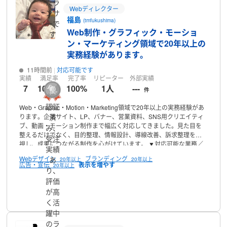
たラ
告・YouTubeなど媒体ごとの最適な尺・構成・演出を設計し、CTR
Webディレクター
ンサ
やCVR向上を目的としたクリエイティブを提供します。SEOやSNS
福島
(tmfukushima)
運用と組み合わせることで、検索流入後のエンゲージメントを高め
ーで
る施策も可能です。
▼主な取引先企業
NTTグループ、パーソルグル
Web制作・グラフィック・モーショ
す
ープ、東京ガスグループ、株式会社マイナビ、株式会社エムスリ
ン・マーケティング領域で20年以上の
ー、LINE株式会社、アイティメディア株式会社、株式会社LIFULL な
実務経験があります。
ど
ご興味を持っていただけましたら、気軽にご相談いただけますと
幸いです。
11時間前
対応可能です
実績
満足率
完了率
リピーター
外部実績
7
100 %
100%
1人
---
件
認証
Web・Graphic・Motion・Marketing領域で20年以上の実務経験があ
ります。企業サイト、LP、バナー、営業資料、SNS用クリエイティ
済
ブ、動画・モーション制作まで幅広く対応してきました。見た目を
み、
整えるだけでなく、目的整理、情報設計、導線改善、訴求整理を重
受注
視し、成果につながる制作を心がけています。
▼対応可能な業務／
実績
スキル
・Webデザイン
・LP制作
・バナー制作
・SNS広告クリエイ
Webデザイン
ブランディング
あ
20年以上
20年以上
ティブ制作
・UI/UX改善
・モーションデザイン
・Illustrator /
広告・宣伝
20年以上
り、
Photoshop / Figma
・HTML / CSS / JavaScript
・GA4 / GTM / A/Bテ
スト改善支援
評価
▼実績例
・日本市場向けWeb制作、広告制作、改善施
策に継続して従事
・複雑な採用サービスの情報設計とWebデザイン
プロフィール
が高
を担当
・30以上のSKUを対象としたパッケージ体系を制作
・イベン
く活
ト向けパンフレットを24時間以内に制作・入稿
・アプリ、LP、管理
躍中
画面、広告クリエイティブまで一貫して対応
※守秘義務の都合上、記
のラ
載できない実績もございます。個別にお話できる内容もございます