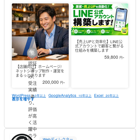
上を上げる！
・採用をしたい！
〇サービス内容
＜ホームページ＞
◆新規ホームページ作成
これからホームページを作りたい方に
◆
ホームページ運用サポート
ホームページはあるけど、更新してい
ない。
ホームページはあるけど、更新の方法が分からない。
＜シ
ョッピングサイト＞
◆まるっと依頼、ショッピングサイト構築
こ
れからショッピングサイトを作りたい！
ショッピングサイトで売
り上げを伸ばしたい！
◆他のショッピングモールに出店したい。
【売上UPと効率化】LINE公
既にショッピングサイトをもっていて、他に出店したい方に
・自
式アカウントで顧客と繋がる
社ECサイト
・ショッピングモール（楽天・Amazon・Yahooショ
仕組みを構築します
ッピング）
・ショッピング（Shopify・BASE・STORES）
＜なん
59,800
円~
でも相談＞
その他、あなたの会社・お店のWEB/IT担当として、
なん
認証
でもお気軽にご相談ください。
一例）
・ホームページ/ショッピング
【店舗向け】ホームページ/
済
ネットショップ制作・運営を
サイト 作成前相談
・既存ホームページ/ショッピングサイト 診断
まるっと承ります
み、
・資料作成代行
・データ入力代行
・ロゴ・名刺作成
・社内システム
200,000
受注
円~
導入のご相談
・その他、パソコン業務に関する課題のご相談
実績
WordPress
GoogleAnalytics
Excel
あ
10年以上
10年以上
20年以上
り、
評価
プロフィール
が高
く活
躍中
のラ
Webディレクター