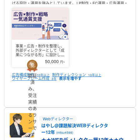
げる設計・運用を強みとしています。
LP制作・EC運用・広告運用・
クラウドファンディング支援など、
幅広い案件に対応してきまし
た。
【得意分野・強み】
✔ 現状整理・課題の言語化
✔ 戦略設計〜実
行・改善まで一貫対応
✔ クライアント・代理店間の調整／進行管理
✔ 複数案件の同時ディレクション
「何から手をつければいいかわか
らない」状態からでも、
整理・設計して前に進めるのが得意です。
【主な実績】
・LP制作案件を10年以上継続受注
・楽天市場にて月商
400万円超を達成
・Makuake支援案件で1,000万円超を達成
・複数
事業・広告・制作を整理し、
案件の同時進行ディレクションを継続対応
※守秘義務の関係で公開で
外部ディレクターとして「成
きない実績もございます。
【対応可能業務】
・Webマーケティング
果につながる形」に設計しま
す
戦略設計
・広告運用（Google／SNSなど）
・LP／Webサイト企
50,000
円~
画・制作ディレクション
・EC運用支援
・クラウドファンディング支
援
・企画書／構成案作成
「企画だけ」「運用だけ」など部分対応も
広告構成制作
制作ディレクション
認証
10年以上
10年以上
可能です。
【大切にしていること】
単なる作業代行ではなく、
「成
ワイヤーフレーム作成
3年
済
果につながる設計・改善提案」まで含めた支援を重視しています。
長期的なパートナーとして、
誠実・丁寧な対応を心がけています。
み、
まずはお気軽にご相談ください。
ご要望に合わせて最適な形をご提
プロフィール
受注
案いたします。
実績
のあ
るラ
Webディレクター
ンサ
はやし@課題解決WEBディレクタ
ーで
ー12年
(mitsu4598)
す
★★WEBディレクター歴12年★★ウ