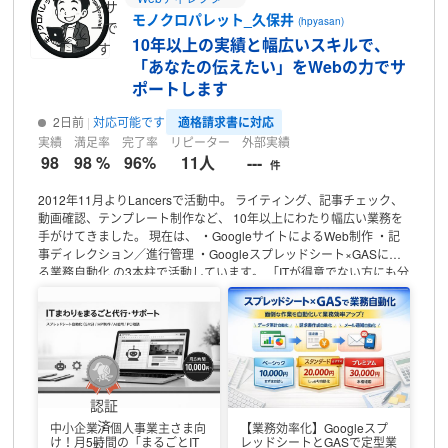
ンサ
モノクロパレット_久保井
(hpyasan)
ーで
10年以上の実績と幅広いスキルで、
す
「あなたの伝えたい」をWebの力でサ
ポートします
適格請求書に対応
2日前
対応可能です
実績
満足率
完了率
リピーター
外部実績
98
98 %
96%
11人
---
件
2012年11月よりLancersで活動中。
ライティング、記事チェック、
動画確認、テンプレート制作など、
10年以上にわたり幅広い業務を
手がけてきました。
現在は、
・GoogleサイトによるWeb制作
・記
事ディレクション／進行管理
・Googleスプレッドシート×GASによ
る業務自動化
の3本柱で活動しています。
「ITが得意でない方にも分
かりやすく」
「現場で実際に使い続けられる仕組みづくり」
を大切
にしています。
━━━━━━━━━━━━━━━
◆ Googleサイト
でのホームページ作成 ◆
━━━━━━━━━━━━━━━
Google
アカウントがあれば、無料かつスマホ対応のWebサイトを
スピーデ
ィーに作成できます。
構成提案から素材選定、画像作成、操作レク
チャーまで
一貫して丁寧に対応します。
【対応例】
・個人店舗／教
室／学校ゼミ
・社内マニュアル／FAQ／同窓会サイト など
・限定公
認証
開サイト対応（Googleアカウント必須）
・ロゴや見出し画像の作成
済
中小企業・個人事業主さま向
【業務効率化】Googleスプ
・更新を前提とした操作レクチャー
・個人ランサー＋AI活用による
け！月5時間の「まるごとIT
レッドシートとGASで定型業
み、