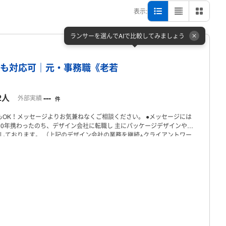
表示:
ランサーを選んでAIで比較してみましょう
プロフィール
祝も対応可｜元・事務職《老若
2人
---
外部実績
件
もOK！メッセージよりお気兼ねなくご相談ください。
●メッセージには
10年携わったのち、デザイン会社に転職し
主にパッケージデザインやイ
動しております。
（上記のデザイン会社の業務を継続+クライアントワー
ラスト制作】
どんな場面でも使いやすいポップな様々なタッチでイラスト
/
書籍カットイラスト / 説明書・パッケージ裏面の手順イラスト /
シャン
注意喚起イラスト
etc
【キャラクターデザイン制作】
老若男女に愛される
ミング・キャラ設定もご提案させていただきます。
キャラクターコンテ
 SNS向け複数キャラクターコンテンツ /
地元ゆかりの動物×エピソードを
のPRにぴったりの4コマまんがも対応可能◎
（制作実績例）
チラシ・
動画サムネイル / WEBサイトバナー / 販促LP
etc
【ほかにも....】
事務
ン / 均一商品販売 / 住宅・リフォーム / 教育・保育 / 介護・福祉 /
社労士 /
、工業部品、玩具・ゲーム）
＝＝＝＝＝＝＝＝＝＝＝＝＝＝＝＝＝＝＝