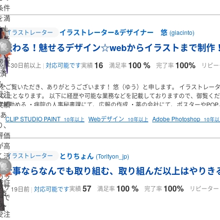
条件
を満
たし
イラストレーター&デザイナー 悠
イラストレーター
(giacinto)
たラ
伝わる！魅せるデザイン☆webからイラストまで制作
ンサ
ーで
認証
16
100 %
100%
実績
満足率
完了率
リピー
30日前以上
対応可能です
す
済
み、
をご覧いただき、ありがとうございます！
悠（ゆう）と申します。
イラストレータ
受注
年以上となります。
以下に経歴や可能な業務などを記載しておりますので、御覧くだ
実績
7年勤める
・病院の人事秘書課にて、広報の作成
・薬の会社にて、ポスターやPOP
・Instagram等のSNS用の広告・YouTubeのサムネイル、画像作成
画像の修正か
あ
CLIP STUDIO PAINT
Webデザイン
Adobe Photoshop
10年以上
10年以上
10年
シ・パンフレット作成
・イラスト
・Web制作 Figma，Studio
・デザイン：Adobe P
り、
ント様のイメージに合ったデザインを作ることを心がけています。
【使用ソフト】
評価
趣味】
旅行、温泉、神社巡り、美術館、お香、薬学(資格持ち)、お菓子やパン作り
が高
酒、猫、等
お仕事のご相談お待ちしております。
とりちょん
く活
イラストレーター
(Torityon_jp)
躍中
仕事ならなんでも取り組む、取り組んだ以上はやりき
のラ
認証
ンサ
57
100 %
100%
実績
満足率
完了率
リピーター
19日前
対応可能です
済
ーで
み、
す
受注