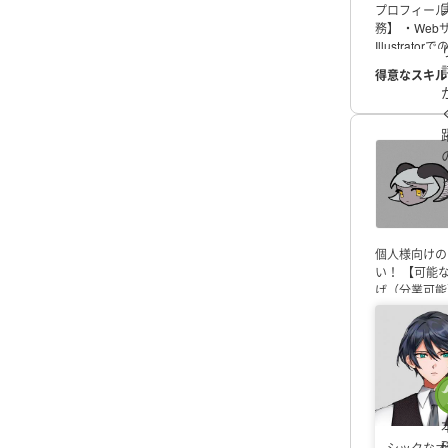
プロフィール
務】
・Web
Illustrator
イ認定試験
I
得意なスキル
家検定
ウェ
力いたします
個人様向けの
い！
【可能
げ（分業可能
記事ライティ
絡ください！
シックなオ