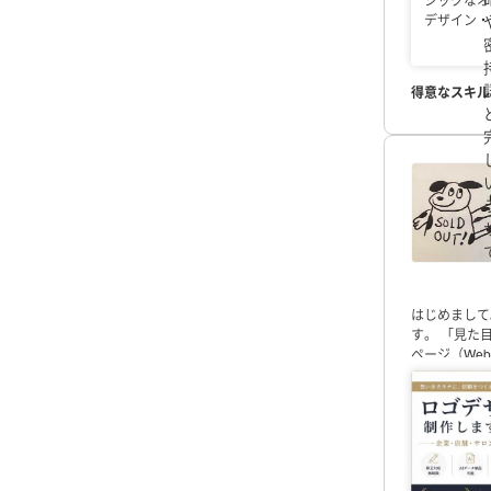
デザイン・
得意なスキル
はじめまして
す。
「見た
ページ（We
会社案内
・メ
性向け
・企