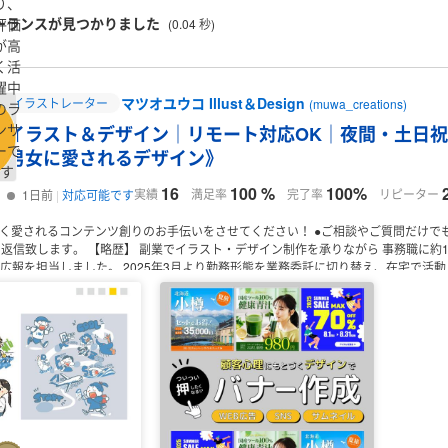
り、
ーランスが見つかりました
評価
(0.04 秒)
が高
く活
躍中
マツオユウコ Illust＆Design
イラストレーター
(muwa_creations)
のラ
ンサ
イラスト＆デザイン｜リモート対応OK｜夜間・土日
ーで
男女に愛されるデザイン》
す
16
100 %
100%
実績
満足率
完了率
リピーター
1日前
対応可能です
く愛されるコンテンツ創りのお手伝いをさせてください！
●ご相談やご質問だけで
に返信致します。
【略歴】
副業でイラスト・デザイン制作を承りながら
事務職に約
S広報を担当しました。
2025年3月より勤務形態を業務委託に切り替え、在宅で活
＝＝＝＝＝＝＝＝＝＝＝＝＝＝＝＝＝＝＝＝＝＝＝＝＝＝＝＝＝＝＝＝＝＝＝
【イ
（制作実績例）
生活雑貨パッケージ / 情報誌の表紙 / 子ども向けコンテンツの挿絵 
/ 看板キャラクターのLINEスタンプ /
社内向け広報誌イラスト / 社外向けカスハラ
マスコットキャラ、イメージキャラクターを創ります
モチーフ・コンセプト・ネー
用イラストなど、継続的なご利用も◎
（制作実績例）
会社の看板マスコットキャラ /
るキャラ
【デザイン制作】
難しい説明も、見やすくわかりやすく！
イベント・商品
生活雑貨パッケージ / ボードゲームのビジュアルデザイン /
販売コンテンツ用ヘッダー / 
した資料作成などのご相談も承ります！
（参考）
勤務・お取引歴のある業界
デザイ
会福祉協議会 / 清掃 / 飲食 / 農業 / お土産 / 観光 /
メーカー（生活雑貨、ペット商品
＝＝＝＝＝＝＝＝＝＝＝