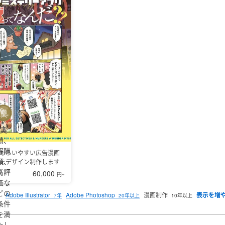
埼玉県
千葉県
東京都
神奈川
お値下げすることも可能ですので、ご相談下さいませ。
【広告動画用漫画イラスト
福井県
山梨県
長野県
絵柄で良いという場合は、お値下げが可能です。また、影などの処理を少々省くな
】
表のみの場合、30,000円〜
両面ありの場合、40,000円〜
※いずれも、当初のシ
三重県
精密に書く場合は追加料金が発生する場合があります。
※上記の金額は全て「税別
たら幸いです。
※守秘義務の都合上、記載できない実績もありますが、個別にはお
兵庫県
奈良県
和歌山県
ださい。
▼活動時間／連絡について
基本的に土日祝日は休んでおりますが、フリー
広島県
山口県
徳島県
香川県
ださい。
連絡は基本的にいつでも可能です。できる限り素早い返信を心がけますが
いませ。
他、ご質問等ありましたらお気軽にごお問い合わせください。
熊本県
大分県
宮崎県
鹿児島
実
績、
報酬
もらいやすい広告漫画
額、
をデザイン制作します
高評
60,000
円~
価な
どの
Adobe Illustrator
Adobe Photoshop
漫画制作
7年
20年以上
10年以上
条件
を満
たし