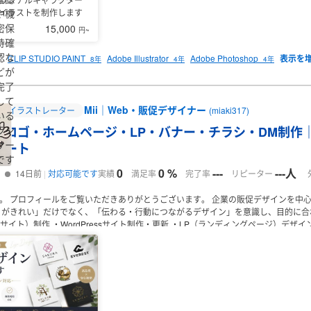
イラストを制作します
や機
密保
15,000
円~
持確
認な
CLIP STUDIO PAINT
Adobe Illustrator
Adobe Photoshop
8年
4年
4年
どが
完了
して
Mii｜Web・販促デザイナー
イラストレーター
(miaki317)
いる
ロゴ・ホームページ・LP・バナー・チラシ・DM制作
ラン
サー
ート
です
0
0 %
---
---人
実績
満足率
完了率
リピーター
14日前
対応可能です
。
プロフィールをご覧いただきありがとうございます。
企業の販促デザインを中心
目がきれい」だけでなく、「伝わる・行動につながるデザイン」を意識し、目的に合
bサイト）制作
・WordPressサイト制作・更新
・LP（ランディングページ）デザイ
ルマガデザイン
使用ツール
・Adobe Illustrator
・Adobe Photoshop
・Adobe Expr
業向け
・販促デザイン
納期厳守・丁寧なコミュニケーションを大切にしています。