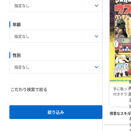
茨城県
栃木県
群馬県
省くなどして
新潟県
富山県
石川県
ます。
簡単な
デザイン制作
岐阜県
静岡県
愛知県
す。
※背景を
年齢
いただけまし
滋賀県
京都府
大阪府
軽にご連絡く
鳥取県
島根県
岡山県
等もご相談く
ご了承くださ
福岡県
佐賀県
長崎県
性別
こだわり検索
手に取って
付きチラシ
絞り込み
得意なスキル