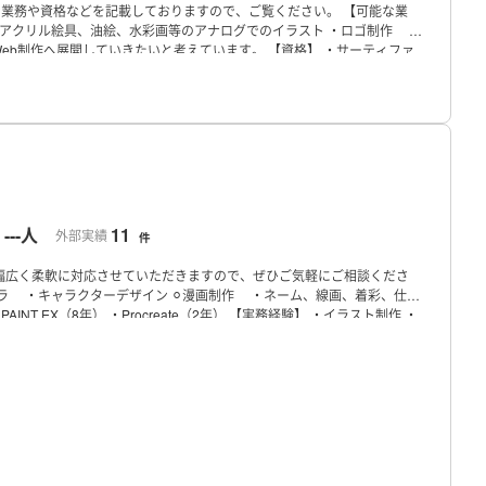
業務や資格などを記載しておりますので、ご覧ください。
【可能な業
クリル絵具、油絵、水彩画等のアナログでのイラスト
・ロゴ制作
eb制作へ展開していきたいと考えています。
【資格】
・サーティファ
力認定試験 スタンダード
Webクリエイター能力認定試験エキスパート
・国
なっておりますが、
ご連絡いただければプロジェクト案件への対応も
尽
プロフィール
---人
11
ー
外部実績
件
幅広く柔軟に対応させていただきますので、ぜひご気軽にご相談くださ
ラ
・キャラクターデザイン
⚪︎漫画制作
・ネーム、線画、着彩、仕上
 PAINT EX（8年）
・Procreate（2年）
【実務経験】
・イラスト制作
・
版面カラー漫画 着彩・仕上げ
【ご連絡について】
いつでもお気軽にご連
す！