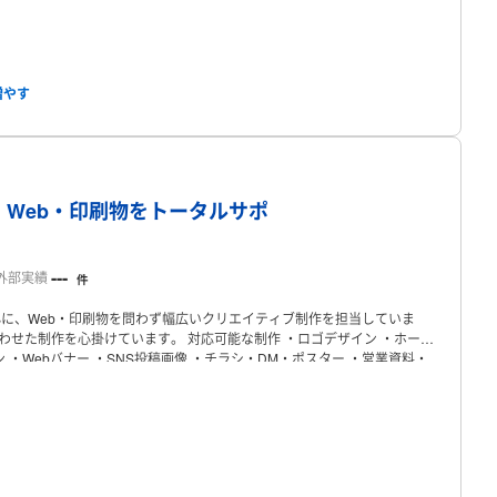
プロフィール
｜Web・印刷物をトータルサポ
---
外部実績
件
に、Web・印刷物を問わず幅広いクリエイティブ制作を担当していま
わせた制作を心掛けています。
対応可能な制作
・ロゴデザイン
・ホーム
ン
・Webバナー
・SNS投稿画像
・チラシ・DM・ポスター
・営業資料・
ess
・Figma（学習・使用中）
得意なテイスト
・シンプル
・高級感
・女
ご相談だけでもお気軽にご連絡ください。