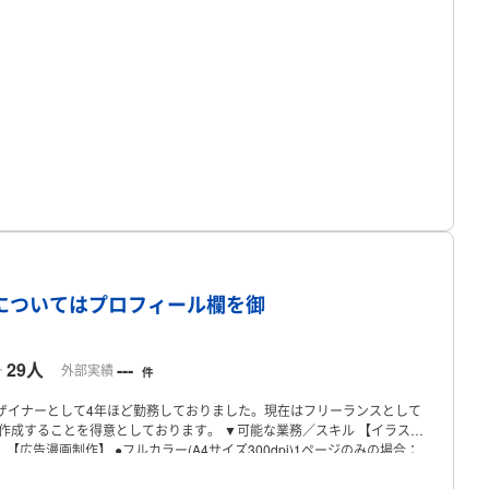
プロフィール
についてはプロフィール欄を御
29人
---
ー
外部実績
件
ザイナーとして4年ほど勤務しておりました。現在はフリーランスとして
作成することを得意としております。
▼可能な業務／スキル
【イラスト
。
【広告漫画制作】
●フルカラー(A4サイズ300dpi)1ページのみの場合：
pi)1ページのみの場合27,000円前後
2ページ以上ご注文の場合：1ページ
で良いという場合は、お値下げが可能です。また、影などの処理を少々