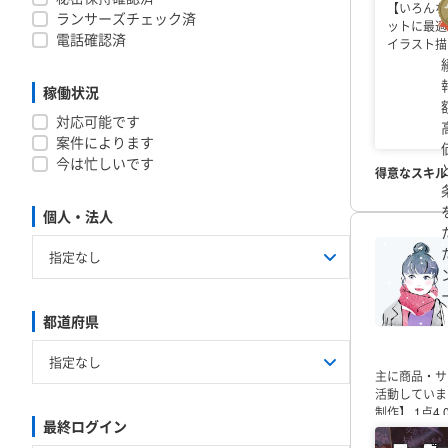
【いろんな
ランサーズチェック済
ットに最適
電話確認済
イラスト描
稼働状況
対応可能です
案件によります
今は忙しいです
得意なスキル
個人・法人
都道府県
指定なし
主に商品・サ
活動していま
制作】
1点4
最終ログイン
北海道
青森県
岩手県
30,000円前
につき25,0