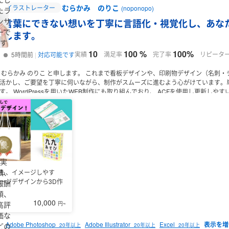
むらかみ のりこ
イラストレーター
(noponopo)
たラ
ンサ
言葉にできない想いを丁寧に言語化・視覚化し、あな
ーで
します。
す
10
100 %
100%
実績
満足率
完了率
リピータ
5時間前
対応可能です
 むらかみ のりこ と申します。
これまで看板デザインや、印刷物デザイン（名刺・
活かし、ご要望を丁寧に伺いながら、制作がスムーズに進むよう心がけています。
す。
WordPressを用いたWEB制作にも取り組んでおり、
ACFを使用し更新しやす
、基本的なポイントを意識して制作しています。
◆経歴
〇屋内外広告看板業（看
所属）
・商品ロゴエンブレムのレイアウト（版下・意匠図作成）
・ラベル制作
・
、のぼり、看板制作
・ホームページ更新・修正、WordPress化（進行中）
・SNS
ドゲーム（パッケージ・カードデザイン・説明書）
・お土産用パッケージ
・名刺
ss）
・既存サイトの修正・更新
・SNS運用
・チラシ、ポスター、名刺デザイン
寧に伺い、
ターゲットや方向性を整理したうえでデザインに反映します。
制作中に
のズレが起きないよう、やり取りを大切にしています。
制作内容についても、意図
実
ご連絡や修正依頼にも迅速に対応できます。
◆スキル
〇グラフィック（Adobe）
・
績、
も、イメージしやす
 CSS / JavaScript
・Figma
〇事務・ツール
・Microsoft Word / Excel / PowerPoint
ージデザインから3D作
報酬
てまいります。。
どうぞよろしくお願いいたします。
額、
10,000
高評
円~
価な
Adobe Photoshop
Adobe Illustrator
Excel
どの
20年以上
20年以上
20年以上