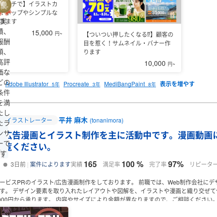
タッチで】イラストカ
！ポップやシンプルな
実
きます
績、
15,000
【ついつい押したくなる⁉】顧客の
円~
報酬
目を惹く！サムネイル・バナー作
額、
ります
高評
10,000
円~
価な
どの
Adobe Illustrator
Procreate
MediBangPaint
5年
3年
8年
条件
を満
たし
平井 麻木
イラストレーター
(tonanimora)
たラ
ンサ
広告漫画とイラスト制作を主に活動中です。漫画動画
ーで
覧ください。
す
165
100 %
97%
実績
満足率
完了率
リピータ
3日前
案件によります
ービスPRのイラスト/広告漫画制作をしております。
前職では、Web制作会社にデ
す。
デザイン要素を取り入れたレイアウトや図解を、イラストや漫画と織り交ぜて
,000円から承ります。
内容やサイズにより金額が異なりますので、ご相談ください
宮城県
秋田県
山形県
福島県
後
2ページ以上ご注文の場合：1ページにつき28,000円前後
●モノクロ(A4サイズ300d
00円前後
上記はポートフォリオにあるような通常の絵柄での金額ですが、簡単な絵柄