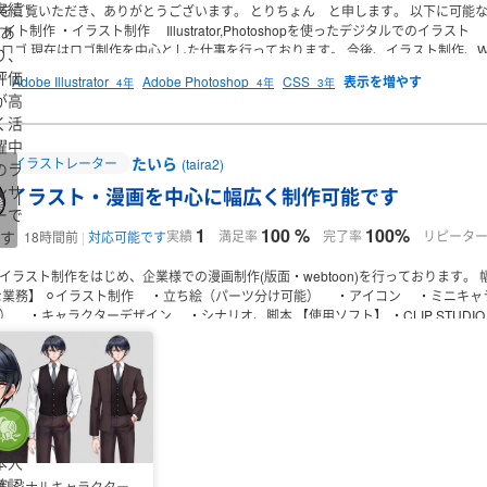
実績
をご覧いただき、ありがとうございます。
とりちょん と申します。
以下に可能な
サイト制作
あ
・イラスト制作
Illustrator,Photoshopを使ったデジタルでのイラスト
ア
でのロゴ
現在はロゴ制作を中心とした仕事を行っております。
今後、イラスト制作、W
り、
llustratorクリエイター能力認定試験 エキスパート
Photoshopクリエイター能
評価
Adobe Illustrator
Adobe Photoshop
CSS
4年
4年
3年
ブデザイン技能検定2級
ウェブデザイン技能検定3級
コンペ案件での提案が主と
が高
ので、どうぞよろしくお願いします。
く活
躍中
たいら
イラストレーター
(taira2)
のラ
ンサ
イラスト・漫画を中心に幅広く制作可能です
ーで
1
100 %
100%
す
実績
満足率
完了率
リピータ
18時間前
対応可能です
イラスト制作をはじめ、企業様での漫画制作(版面・webtoon)を行っております。
な業務】
⚪︎イラスト制作
・立ち絵（パーツ分け可能）
・アイコン
・ミニキャ
）
・キャラクターデザイン
・シナリオ、脚本
【使用ソフト】
・CLIP STUDIO
ング
・HP用バナー制作
・webtoon着彩・仕上げ
・webtoonネーム（原作あり）
・
基本的に気付き次第すぐにお返事させていただきます。
よろしくお願いいたしま
本人
確認
リジナルキャラクター