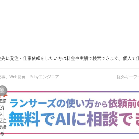
注先に発注・仕事依頼をしたい方は料金や実績で検索できます。個人で
認証
済
み、
受注
実績
あ