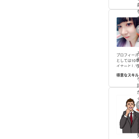
プロフィール
としては10
イナーとして
務、スキル】
得意なスキル
バナー・チラ
ど、クライア
・Canva
【
り、珈琲、お