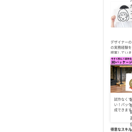
デザイナーの
の実務経験を
提案していま
ィについても
（デザイン部
チラシ、名刺
ーズ）
・カー
作（WordPre
ジや目的を丁
ーション
認識
可能なため、
試作なくて
用）
・HTML /
い！パッケ
けるよう努め
成できます
得意なスキル