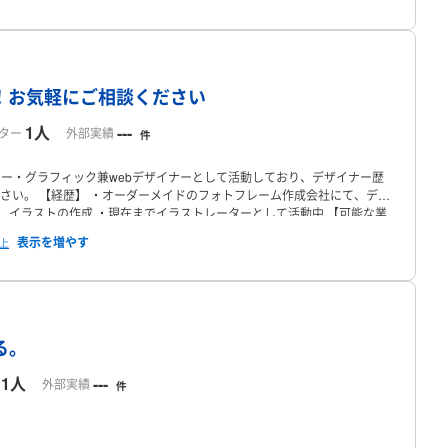
プロフィール
！お気軽にご相談ください
1人
---
ター
外部実績
件
ー・グラフィック兼webデザイナーとして活動しており、デザイナー歴
さい。
【経歴】
・オーダーメイドのフォトフレーム作成会社にて、デザ
、イラストの作成
・現在までイラストレーターとして活動中
【可能な業
ら、レイアウト、文字の挿入、アイキャッチなども可能です
・ロゴ・
以上
hotoshop，canva
・Microsoft Office：Word, Excel, PowerPoint
な
・photoshop
・clipstudio ex
・ペイントツール sai
・Figma
・Studio
、イラスト、漫画やゲーム、キックボクシング、読書、カフェ・喫茶巡
プロフィール
る。
1人
---
外部実績
件