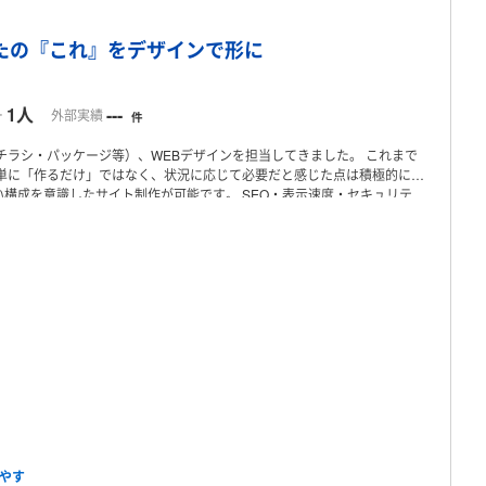
プロフィール
たの『これ』をデザインで形に
1人
---
ー
外部実績
件
チラシ・パッケージ等）、WEBデザインを担当してきました。
これまで
単に「作るだけ」ではなく、状況に応じて必要だと感じた点は積極的にご
い構成を意識したサイト制作が可能です。
SEO・表示速度・セキュリテ
板製作）
・看板デザイン制作
・ロゴマークのトレース
〇複合機製造会社
操作画面用ドット絵・フォント作成
〇現在：溶接会社（事務・広報）
・
運営
・チョークアート看板制作
・伝票処理・事務一般
〇その他（ランサ
デザイン
・WEBバナー制作 など
◆対応可能業務
・ホームページ制
他
◆強み
① 想いを汲み取り、形にすること
言葉になっていないイメー
より良いと感じた点は、積極的に提案しています。
② 丁寧なコミュニケ
をお伝えしながら進めています。
③ スムーズな対応
基本的に毎日対応
Illustrator
・Photoshop
・Fresco
・XD
〇WEB
・WordPress（ACF使
◆最後に
ご相談内容を一つひとつ確認しながら、
安心して進めていただ