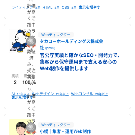
評価
ライティング
HTML
CSS
3年
3年
3年
が高
く活
躍中
のラ
Webディレクター
ンサ
タカコーホールディングス株式会
ーで
社
(jobtkk)
す
認証
官公庁実績と確かなSEO・開発力で、
済
集客から保守運用まで支える安心の
み、
Web制作を提供します
受注
実績
満足率
実績
2
100 %
あ
り、
AI
Webデザイン
Webコンサル
10年以上
20年以上
20年以上
評価
が高
く活
躍中
のラ
Webディレクター
ンサ
小橋｜集客・運用Web制作
ーで