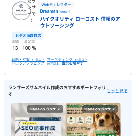
たラ
Webディレクター
ンサ
Dreaman
(dream)
ーで
ハイクオリティ ローコスト 信頼のア
す
ウトソーシング
ビデオ面談対応
実績
満足率
13
100 %
戦略・立案
マーケティング
10年以上
10年以上
ドロップシッピング
10年以上
ランサーズサムネイル作成のおすすめポートフォリ
もっと見る
オ