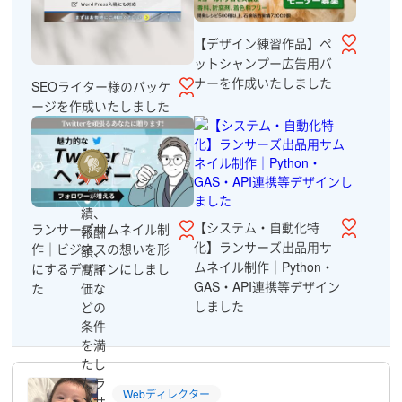
【デザイン練習作品】ペ
ットシャンプー広告用バ
ナーを作成いたしました
SEOライター様のパッケ
ージを作成いたしました
実
績、
【システム・自動化特
ランサーズサムネイル制
報酬
化】ランサーズ出品用サ
作｜ビジネスの想いを形
額、
ムネイル制作｜Python・
にするデザインにしまし
高評
GAS・API連携等デザイン
価な
た
しました
どの
条件
を満
たし
たラ
Webディレクター
ンサ