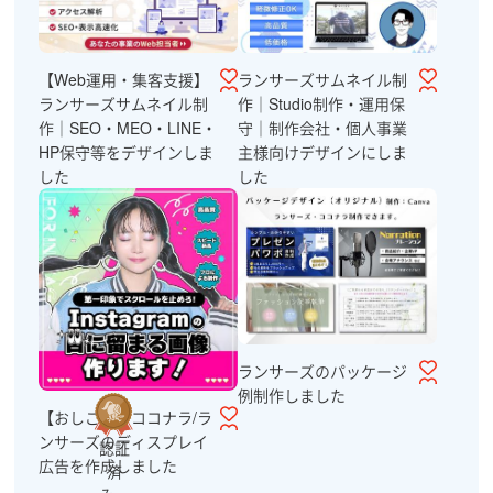
【Web運用・集客支援】
ランサーズサムネイル制
ランサーズサムネイル制
作｜Studio制作・運用保
作｜SEO・MEO・LINE・
守｜制作会社・個人事業
HP保守等をデザインしま
主様向けデザインにしま
した
した
ランサーズのパッケージ
例制作しました
【おしごと】ココナラ/ラ
ンサーズのディスプレイ
認証
広告を作成しました
済