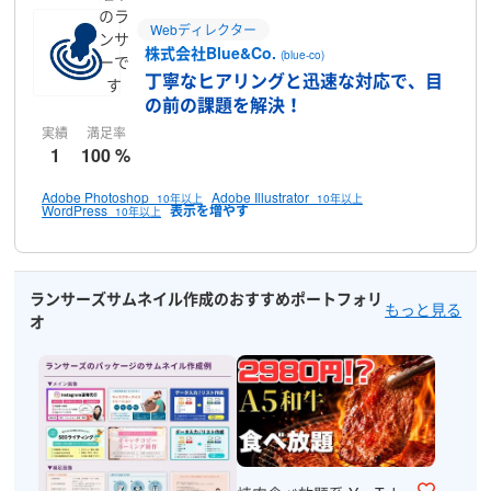
のラ
Webディレクター
ンサ
株式会社Blue&Co.
(blue-co)
ーで
丁寧なヒアリングと迅速な対応で、目
す
の前の課題を解決！
実績
満足率
1
100 %
Adobe Photoshop
Adobe Illustrator
10年以上
10年以上
WordPress
10年以上
ランサーズサムネイル作成のおすすめポートフォリ
もっと見る
オ