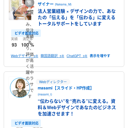
ザイナー
ンサ
(Nakama_M)
法人営業経験 × デザインの力で、あな
ーで
認証
たの「伝える」を「伝わる」に変える
す
済
トータルサポートをしています
み、
受注
ビデオ面談対応
実績
実績
満足率
あ
93
100 %
り、
評価
Webデザイン
韓国語翻訳
ChatGPT
3年
5年
3年
が高
く活
躍中
のラ
Webディレクター
ンサ
masami【スライド・HP作成】
ーで
(masami_t)
す
“伝わらない”を“売れる”に変える。資
料＆Webデザインであなたのビジネス
を加速させます！
ビデオ面談対応