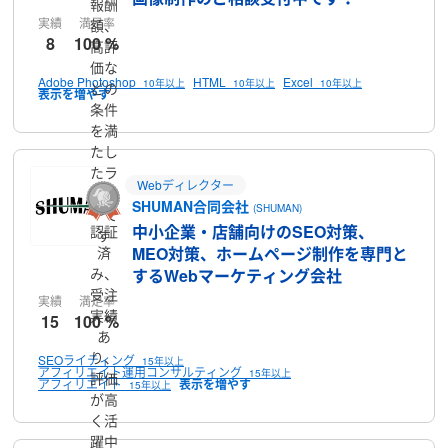
報酬
実績
満足率
額、
8
100 %
高評
価な
Adobe Photoshop
HTML
Excel
10年以上
10年以上
10年以上
どの
条件
を満
たし
たラ
Webディレクター
ンサ
SHUMAN合同会社
(SHUMAN)
ーで
中小企業・店舗向けのSEO対策、
認証
す
済
MEO対策、ホームページ制作を専門と
み、
するWebマーケティング会社
受注
実績
満足率
実績
15
100 %
あ
り、
SEOライティング
15年以上
アフィリエイト運用コンサルティング
15年以上
評価
アフィリエイト
15年以上
が高
く活
躍中