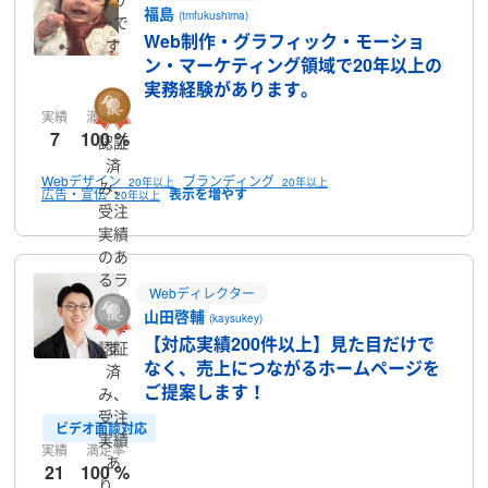
福島
(tmfukushima)
ーで
Web制作・グラフィック・モーショ
す
ン・マーケティング領域で20年以上の
実務経験があります。
実績
満足率
7
100 %
認証
済
Webデザイン
ブランディング
20年以上
20年以上
み、
広告・宣伝
20年以上
受注
実績
のあ
るラ
Webディレクター
ンサ
山田啓輔
(kaysukey)
ーで
【対応実績200件以上】見た目だけで
認証
す
なく、売上につながるホームページを
済
ご提案します！
み、
受注
ビデオ面談対応
実績
実績
満足率
あ
21
100 %
り、