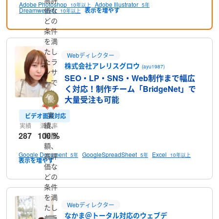
Adobe Photoshop
Adobe Illustrator
10年以上
5年
価な
Dreamweaver
10年以上
どの
条件
を満
たし
Webディレクター
たラ
株式会社アレリスグロウ
(ayu1987)
ンサ
SEO・LP・SNS・Web制作まで幅広
ーで
く対応！制作チーム「BridgeNet」で
す
大量受注も可能
実
ビデオ面談対応
績、
実績
満足率
287
100 %
報酬
額、
Google Document
GoogleSpreadSheet
Excel
高評
5年
5年
10年以上
価な
どの
条件
を満
Webディレクター
たし
なかま＠トータル対応のウェブデ
たラ