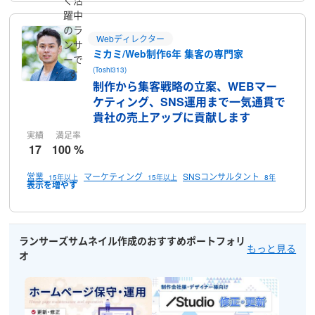
く活
躍中
のラ
Webディレクター
ンサ
ミカミ/Web制作6年 集客の専門家
ーで
(Toshi313)
す
制作から集客戦略の立案、WEBマー
ケティング、SNS運用まで一気通貫で
貴社の売上アップに貢献します
実績
満足率
17
100 %
営業
マーケティング
SNSコンサルタント
15年以上
15年以上
8年
ランサーズサムネイル作成のおすすめポートフォリ
もっと見る
オ