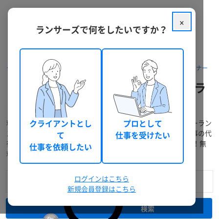
×
ランサーズで何をしたいですか？
クラウドソーシング ランサーズ
フリーランスを探す
Webデザイナー
ランサーズサムネイル作成をフリーラ
ンス個人へ依頼・外注
料金・口コミ・実績などでランサーズサムネイル作成のフリーラン
クライアントとし
プロとして
スを検索！提案の募集、業務委託での個人発注・外注から仕事の代
て
仕事を受けたい
行依頼までWEBで完結！「相談～支払い」もスムーズで簡単！無
仕事を依頼したい
料登録で今すぐ利用できます。
ログインはこちら
新規会員登録はこちら
検索