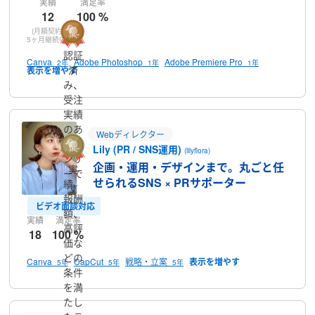
実績
満足率
12
100 %
(月額契約:
5ヶ月継続中)
認証
Canva
Adobe Photoshop
Adobe Premiere Pro
2年
1年
1年
済
み、
受注
実績
のあ
Webディレクター
るラ
Lily (PR / SNS運用)
(lilyflora)
ンサ
企画・運用・デザインまで。丸ごと任
実
ーで
せられるSNS × PRサポーター
績、
す
報酬
ビデオ面談対応
額、
実績
満足率
高評
18
100 %
価な
どの
Canva
CapCut
戦略・立案
5年
5年
5年
条件
を満
たし