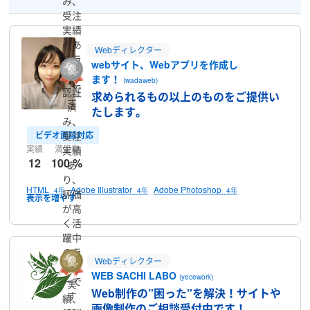
み、
受注
実績
のあ
Webディレクター
るラ
webサイト、Webアプリを作成し
ンサ
ます！
(wadaweb)
ーで
認証
求められるもの以上のものをご提供い
す
済
たします。
み、
ビデオ面談対応
受注
実績
満足率
実績
12
100 %
あ
り、
HTML
Adobe Illustrator
Adobe Photoshop
4年
4年
4年
評価
が高
く活
躍中
のラ
Webディレクター
ンサ
WEB SACHI LABO
(yecework)
ーで
実
Web制作の”困った”を解決！サイトや
す
績、
画像制作のご相談受付中です！