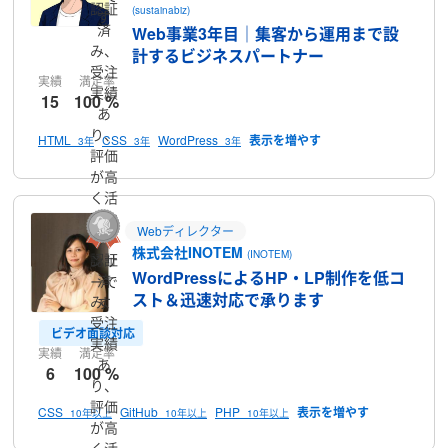
認証
(sustainabiz)
す
済
Web事業3年目｜集客から運用まで設
み、
計するビジネスパートナー
受注
実績
満足率
実績
15
100 %
あ
り、
HTML
CSS
WordPress
3年
3年
3年
評価
が高
く活
躍中
Webディレクター
のラ
株式会社INOTEM
(INOTEM)
認証
ンサ
WordPressによるHP・LP制作を低コ
済
ーで
スト＆迅速対応で承ります
み、
す
受注
ビデオ面談対応
実績
実績
満足率
あ
6
100 %
り、
評価
CSS
GitHub
PHP
10年以上
10年以上
10年以上
が高