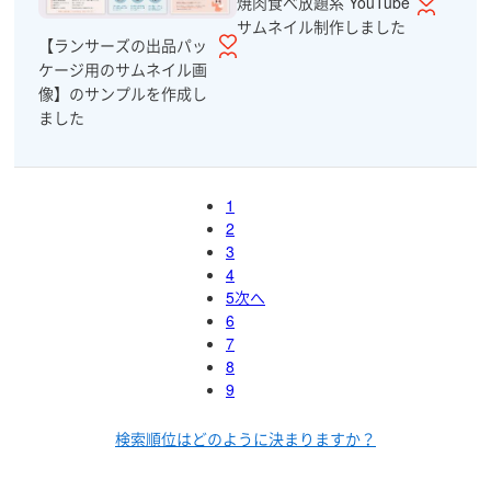
焼肉食べ放題系 YouTube
サムネイル制作しました
【ランサーズの出品パッ
ケージ用のサムネイル画
像】のサンプルを作成し
ました
1
2
3
4
5
次へ
6
7
8
9
検索順位はどのように決まりますか？