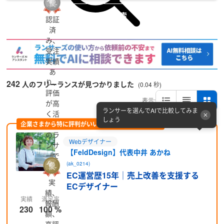
詳細検索
認証
済
み、
受注
実績
あ
り、
242
人のフリーランスが見つかりました
(0.04 秒)
評価
表示:
が高
ランサーを選んでAIで比較してみま
く活
しょう
企業さまから特に評判がいい方をピックアップ (PR)
躍中
のラ
Webデザイナー
ンサ
【FeldDesign】代表中井 あかね
ーで
(ak_0214)
す
EC運営歴15年｜売上改善を支援する
実
ECデザイナー
績、
実績
満足率
報酬
230
100 %
額、
高評