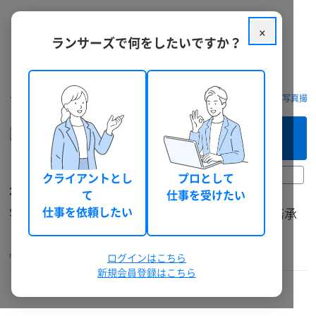
×
ランサーズで何をしたいですか？
クラウドソーシング ランサーズ
フリーランスを探す
動画制作・写真撮
このフリーランスへ
まずは相談してみる（無料）
30日前以上
クライアントとし
プロとして
不動産売買サポートの永和
て
仕事を受けたい
宅建士が不動産売買(賃貸)のバックオフィス業務承
仕事を依頼したい
ります！！
nagacho
その他専門職
個人
ログインはこちら
神奈川県
30代前半
総獲得報酬: 48,950 円
新規会員登録はこちら
本人確認
機密保持確認
電話確認
ランサーズチェック