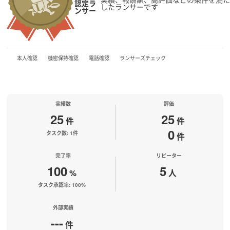
認定ラ
したランサーです
ンサー
本人確認
機密保持確認
電話確認
ランサーズチェック
実績数
評価
25
25
件
件
0
タスク数: 1件
件
完了率
リピーター
100
5
%
人
タスク承認率: 100%
外部実績
---
件