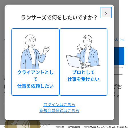
×
ランサーズで何をしたいですか？
クラウドソーシング ランサーズ
フリーランスを探す
おかだ つぐみ (mirur
このフリーランスへ
まずは相談してみる（無料）
6時間前
クライアントとし
プロとして
おかだ つぐみ
て
仕事を受けたい
印刷物デザイン、バナーやイラストも◎ プロがお
仕事を依頼したい
客様のご希望に沿ったデザインを製作いたします。
miruro293
グラフィックデザイナー
ログインはこちら
個人
大阪府
女性
総獲得報酬: 654,085 円
新規会員登録はこちら
ランク
実績、報酬額、高評価などの条件を満た