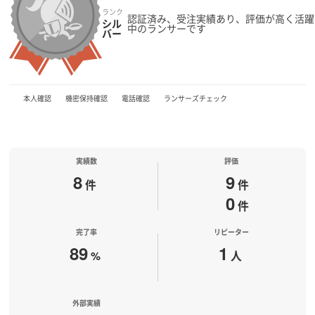
ランク
認証済み、受注実績あり、評価が高く活躍
シル
中のランサーです
バー
本人確認
機密保持確認
電話確認
ランサーズチェック
実績数
評価
8
9
件
件
0
件
完了率
リピーター
89
1
%
人
外部実績