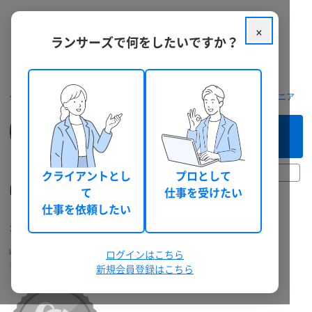
×
ランサーズで何をしたいですか？
クラウドソーシング ランサーズ
フリーランスを探す
AI・エンジニア
このフリーランスへ
まずは相談してみる（無料）
23日前
クライアントとし
プロとして
はる
て
仕事を受けたい
「作りたいけど、どう頼めばいいか分からない」
仕事を依頼したい
を、相談しながら最後まで伴走します
lemolemon
Webエンジニア
個人
ログインはこちら
男性
総獲得報酬: 570,247 円
ビデオ面談対応
新規会員登録はこちら