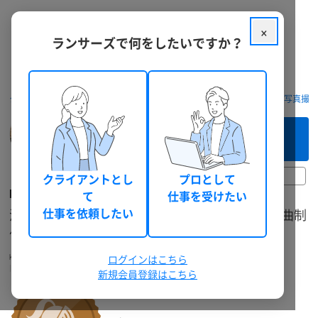
×
ランサーズで何をしたいですか？
クラウドソーシング ランサーズ
フリーランスを探す
動画制作・写真撮
このフリーランスへ
まずは相談してみる（無料）
29日前
クライアントとし
プロとして
kirigirisu
て
仕事を受けたい
海外実績あり実力！歌物からBGMまでお安く楽曲制
仕事を依頼したい
作！
kirigirisu_music
音楽クリエイター
ログインはこちら
個人
兵庫県
30代後半
男性
総獲得報酬: 350,366 円
新規会員登録はこちら