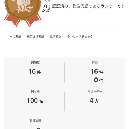
ランク
ブロ
認証済み、受注実績のあるランサーです
ンズ
本人確認
機密保持確認
電話確認
ランサーズチェック
実績数
評価
16
16
件
件
0
件
完了率
リピーター
100
4
%
人
外部実績