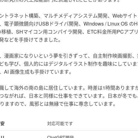
ントラネット構築、マルチメディアシステム開発、Webサイトを
電子顕微鏡向けUSBドライバ開発、Windows / Linux OS 
の移植、SHマイコン用コンパイラ開発、ETC料金所用PCアプ
発などを手掛けてきました。
、漫画家になりいという夢を引きずって、自主制作映画撮影、
ども学び、個人的にはデジタルイラスト制作を趣味にしていま
、AI 画像生成も手掛けています。
職して海外の南の島に居住しています。時差は1時間あります
つながれば、日本と同様に仕事をできています。日本が冬でも
ありますので、風邪とは無縁で仕事に専念しています。
目安
対応可能です
ゴリ
ChatGPT開発