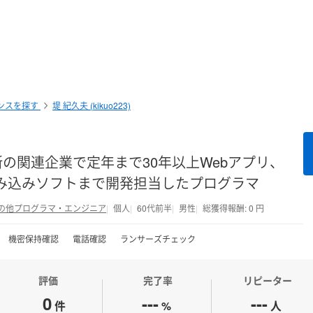
ンスを探す
堤 紀久夫 (kikuo223)
の関連企業で定年まで30年以上Webアプリ、
組み込みソフトまで開発担当したプログラマ
の他プログラマ・エンジニア
個人
60代前半
男性
総獲得報酬: 0 円
機密保持確認
電話確認
ランサーズチェック
評価
完了率
リピーター
0
---
---
件
%
人