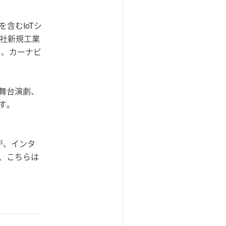
含むIoTシ
のH社新規工業
リ、カーナビ
舞台演劇、
す。
が、インタ
、こちらは