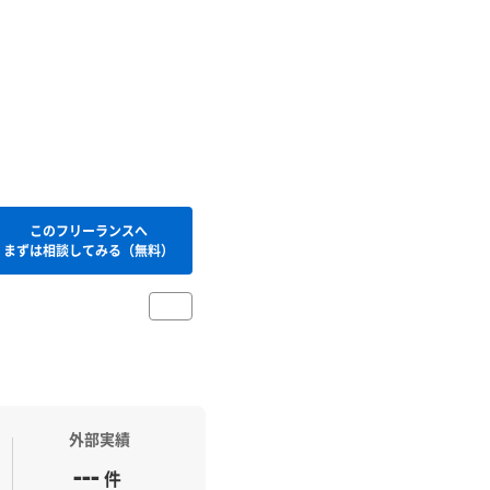
このフリーランスへ
まずは相談してみる（無料）
外部実績
---
件