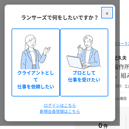
×
ランサーズで何をしたいですか？
クラウドソーシング ランサーズ
フリーラ
堤 紀久夫
某製作所
クライアントとし
プロとして
DB、
て
仕事を受けたい
仕事を依頼したい
kikuo223
そ
30日前以上
本人確認
ログインはこちら
新規会員登録はこちら
実績数
0
件