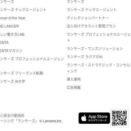
ランサーズ
ランサーズ
ンサーズ テックエージェント
ランサーズ テックエージェント
ncer of the Year
ディレクションパートナー
HE LANCER
法人向けアカウント管理プラン
しい働き方LAB
ランサーズ プロフェッショナルエージェ
ト
ENTA
ランサーズ・ワンズソリューション
ENTAマガジン
ランサーズ ラクアポAI
ンサーズ プロフェッショナルエージェン
ト
ランサーズ・ストラテジック・コンサル
ィング
ンサーズ フリーランス転職
導入事例
ンサーズ Ai大学
広告掲載
心安全
行動指針
ーシング「ランサーズ」
© Lancers,Inc.