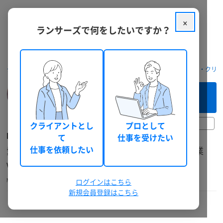
×
ランサーズで何をしたいですか？
クラウドソーシング ランサーズ
フリーランスを探す
デザイナー・クリ
このフリーランスへ
まずは相談してみる（無料）
30日前以上
クライアントとし
プロとして
MOR(もる)
て
仕事を受けたい
愛嬌あるキャラが得意なイラストレーター。企業
仕事を依頼したい
webデザイナー・Youtube運用担当経験あり
MORxlnc
イラストレーター
個人
ログインはこちら
東京都
新規会員登録はこちら
本人確認
機密保持確認
電話確認
ランサーズチェック