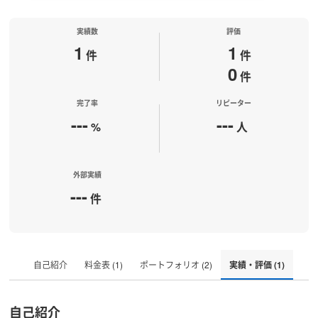
実績数
評価
1
1
件
件
0
件
完了率
リピーター
---
---
%
人
外部実績
---
件
自己紹介
料金表 (1)
ポートフォリオ (2)
実績・評価 (1)
自己紹介