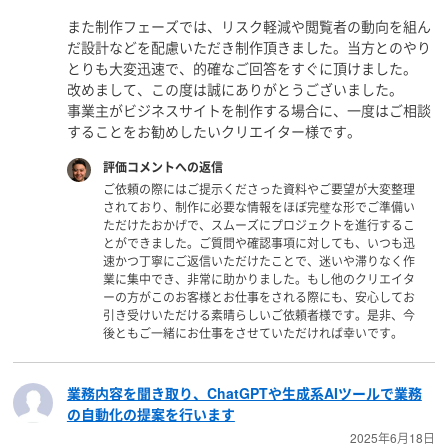
また制作フェーズでは、リスク軽減や閲覧者の動向を組ん
だ設計などを配慮いただき制作頂きました。当方とのやり
とりも大変迅速で、的確なご回答をすぐに頂けました。
改めまして、この度は誠にありがとうございました。
事業主がビジネスサイトを制作する場合に、一度はご相談
することをお勧めしたいクリエイター様です。
評価コメントへの返信
ご依頼の際にはご提示くださった資料やご要望が大変整理
されており、制作に必要な情報をほぼ完璧な形でご準備い
ただけたおかげで、スムーズにプロジェクトを進行するこ
とができました。ご質問や確認事項に対しても、いつも迅
速かつ丁寧にご返信いただけたことで、迷いや滞りなく作
業に集中でき、非常に助かりました。もし他のクリエイタ
ーの方がこのお客様とお仕事をされる際にも、安心してお
引き受けいただける素晴らしいご依頼者様です。是非、今
後ともご一緒にお仕事をさせていただければ幸いです。
業務内容を聞き取り、ChatGPTや生成系AIツールで業務
の自動化の提案を行います
2025年6月18日