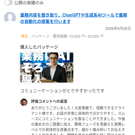
公開の実績のみ
業務内容を聞き取り、ChatGPTや生成系AIツールで業務
の自動化の提案を行います
2026年6月26日
満足
パッケージ
獲得報酬: 10,000
~ 20,000
円
円
購入したパッケージ
コミュニーケーションがとりやすかったです
評価コメントへの返信
ありがとうございました！大変素敵で、信頼できるクライ
アント様です。お話が非常に具体的で分かりやすく、スム
ーズにコミュニケーションを取ることができました。今後
の進め方のご提案に加え、開発フェーズを見据えた実務レ
ベルでの具体的な改善点まで、細かく噛み砕いてお伝えす
ることができました。開発を含めた提案も快く受け止めて