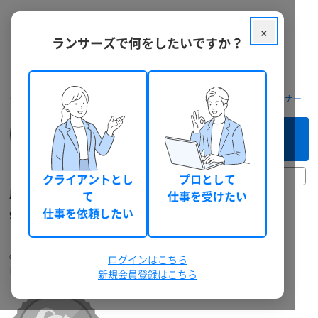
×
ランサーズで何をしたいですか？
クラウドソーシング ランサーズ
フリーランスを探す
Webデザイナー
このフリーランスへ
まずは相談してみる（無料）
1時間前
クライアントとし
プロとして
鹿野絢人
て
仕事を受けたい
90分以内に返信。初心者にも優しく説明します
仕事を依頼したい
【Lancers of The Year 2020】
Californiarollstyle2008
Webデザイナー
ログインはこちら
個人
東京都
30代後半
男性
適格請求書に対応
ビデオ面談対応
新規会員登録はこちら