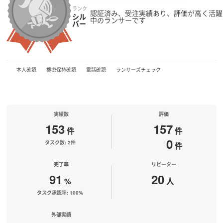
ランク
認証済み、受注実績あり、評価が高く活躍
シル
中のランサーです
バー
本人確認
機密保持確認
電話確認
ランサーズチェック
実績数
評価
153
157
件
件
0
タスク数: 2件
件
完了率
リピーター
91
20
%
人
タスク承認率: 100%
外部実績