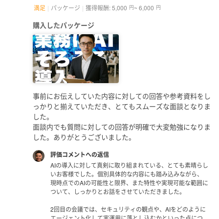
満足
パッケージ
獲得報酬: 5,000
~ 6,000
円
円
購入したパッケージ
事前にお伝えしていた内容に対しての回答や参考資料をし
っかりと揃えていただき、とてもスムーズな面談となりま
した。
面談内でも質問に対しての回答が明確で大変勉強になりま
した。ありがとうございました。
評価コメントへの返信
AIの導入に対して真剣に取り組まれている、とても素晴らし
いお客様でした。個別具体的な内容にも踏み込みながら、
現時点でのAIの可能性と限界、また特性や実現可能な範囲に
ついて、しっかりとお話をさせていただきました。
2回目の会議では、セキュリティの観点や、AIをどのように
エージェント化して実運用に落とし込むかといった点につ