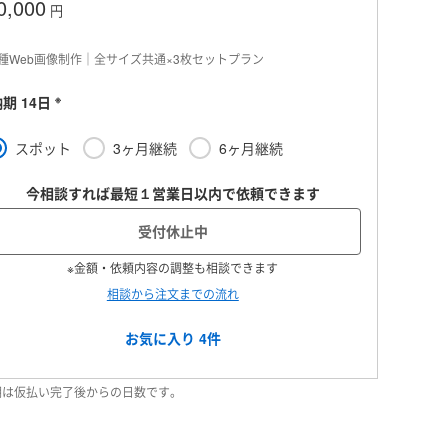
0,000
円
種Web画像制作｜全サイズ共通×3枚セットプラン
※
期 14日
スポット
3ヶ月継続
6ヶ月継続
今相談すれば最短１営業日以内で依頼できます
受付休止中
※金額・依頼内容の調整も相談できます
相談から注文までの流れ
お気に入り
4
件
納期は仮払い完了後からの日数です。