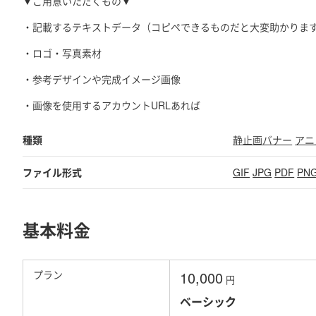
▼ご用意いただくもの▼
・記載するテキストデータ（コピペできるものだと大変助かりま
・ロゴ・写真素材
・参考デザインや完成イメージ画像
・画像を使用するアカウントURLあれば
種類
静止画バナー
アニ
ファイル形式
GIF
JPG
PDF
PN
基本料金
プラン
10,000
円
ベーシック