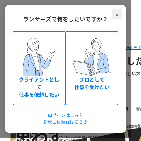
×
ランサーズで何をしたいですか？
クラウドソーシング ランサーズ
パッケージを探す
デザイン・Webデ
Photoshop｜思わずクリッ
1枚づつ心を込めて制作｜格安だけど高品質なデザインが欲しい方
クライアントとし
プロとして
て
仕事を受けたい
亀井洋一郎
本人確認
6
0
(YOICHIROKAMEI)
件
仕事を依頼したい
TOP
業務内容
基本料金
オプション料金
事例
実
ログインはこちら
新規会員登録はこちら