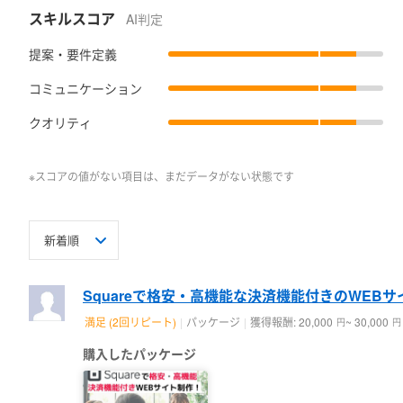
・スポーツジムの予約サイト制作（Wordpress×Elementor）
スキルスコア
AI判定
・ネイルサロンのオンラインショップ制作（square）
・テニスショップのオンラインショップ制作（square）
提案・要件定義
・古民家の予約サイト制作（square）
・芸能事務所コーポレートサイト制作（Wordpress×Elementor
コミュニケーション
・他の実績については、お問い合わせ下さい
クオリティ
■Web制作の進め方
① 専用のヒアリングシートにWebサイトのご希望を記入して
（デザイン案や、参考となるサイトがある場合はメッセージの
※スコアの値がない項目は、まだデータがない状態です
② 素材のご準備（画像、文章など）
(画像がない場合はフリー素材から選定させて頂きます）
③ TOPページを制作しご確認頂きます。（デザインの方向性
④ 下層ページ（その他のページ）を制作、ご確認。
⑤ 私のテスト環境（サーバー）にアップロード
⑥ お客様のサーバーにアップロード
Squareで格安・高機能な決済機能付きのWEB
⑦ 最終確認をして頂き納品
⑧ 2週間程度は無償でサポートさせて頂きます。
満足 (2回リピート)
パッケージ
獲得報酬: 20,000
~ 30,000
円
円
購入したパッケージ