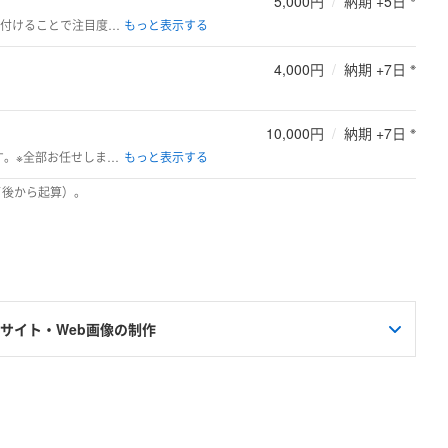
5,000円
/
納期 +5日
動きのあるバナー画像を制作します。GIF画像で作成。Webサイト上で動きを付けることで注目度が高まります。※サイト上でGIF画像が動作するか事前に確認下さい。
※
4,000円
/
納期 +7日
※
10,000円
/
納期 +7日
お客様後相談しながら、キャッチコピーやサイトの訴求文章を提案いたします。※全部お任せしますというのはご遠慮ください。
了後から起算）。
サイト・Web画像の制作
開始
ラチナランク獲得】