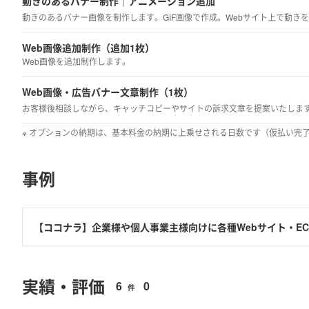
動きのあるバナー制作｜アニメーション追加
Web画像追加制作（追加1枚）
Web画像を追加制作します。
Web画像・広告バナー文章制作（1枚）
※ オプションの納期は、基本料金の納期に上乗せされる日数です（仮払い完
事例
【ココナラ】企業様や個人事業主様向けに各種Webサイト・EC
2022年4月からココナラでWeb画像制作及びWebサイト制作を
2022年11月時点【制作実績30件以上】【平均評価5.0】【プ
実績・評価
6
0
件
■主な制作実績