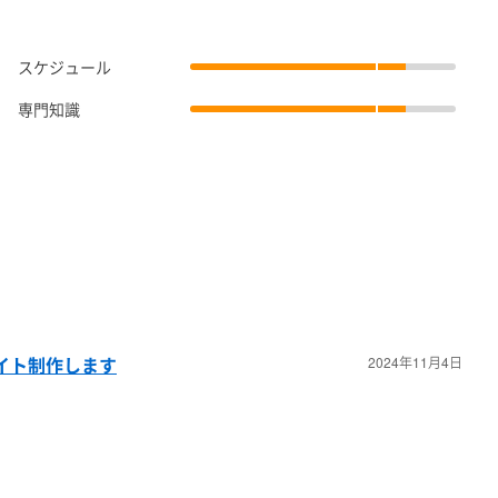
スケジュール
）
専門知識
頂きます。
やりとりのみで制作可能です）
のすり合わせ）
サイト制作します
2024年11月4日