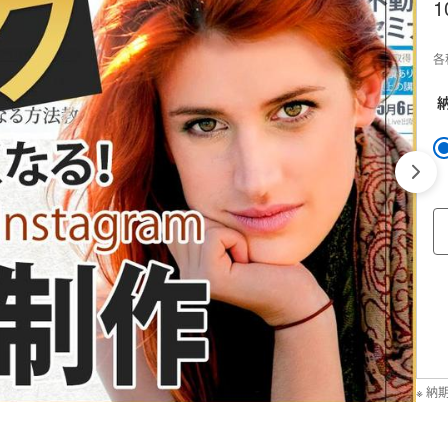
1
各
納
※ 