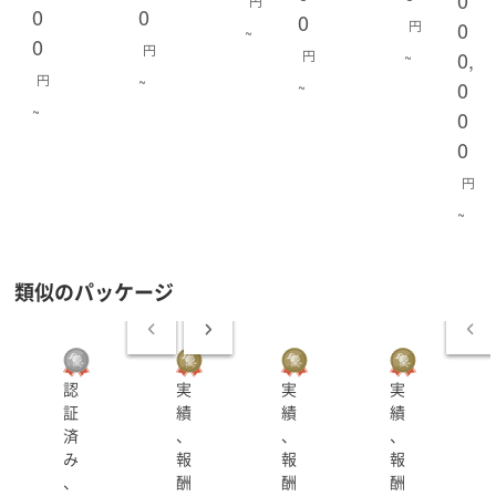
円
0
0
0
円
0
~
0
円
円
0,
~
円
~
0
~
~
0
0
円
~
類似のパッケージ
認
実
実
実
証
績
績
績
済
、
、
、
み
報
報
報
、
酬
酬
酬