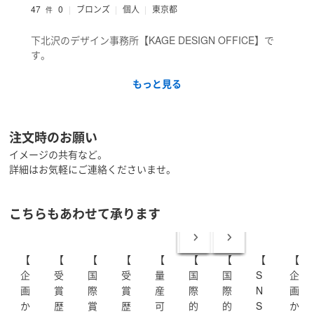
47
0
ブロンズ
個人
東京都
件
下北沢のデザイン事務所【KAGE DESIGN OFFICE】で
す。
もっと見る
プロダクトデザイン、ブランディング、ディレクショ
ン、グラフィックデザイン等、幅広く対応可能です。
些細なことでも丁寧に対応させていただきますので、左
注文時のお願い
記にある「メッセージで相談する」より、
イメージの共有など。
お気軽にお声掛け頂ければ幸いです。
詳細はお気軽にご連絡くださいませ。
■ 経験
・プロダクトデザイン
こちらもあわせて承ります
・ブランディングデザイン
・デザインプロモーショ/ディレクション
・グラフィックデザイン（DTP/画像編集など）
【
【
【
【
【
【
【
【
【
・動画作成/編集
企
受
国
受
量
国
国
S
企
・WEBデザイン/コーデック
画
賞
際
賞
産
際
際
N
画
■ 得意分野/スキル
か
歴
賞
歴
可
的
的
S
か