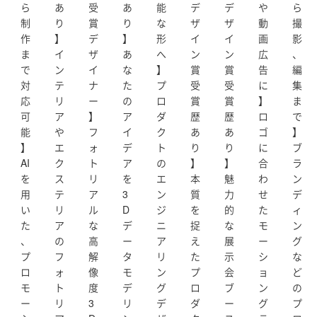
・Rhinocerous：3Dモデリング
ら
あ
受
あ
能
デ
デ
や
ら
・V-ray：3Dレンダリング
制
り
賞
り
な
ザ
ザ
動
撮
・Illustrator：DHPなどのグラフィックデザイン
作
】
デ
】
形
イ
イ
画
影
・Photoshop：画像加工、合成
ま
イ
ザ
あ
へ
ン
ン
広
、
・Indesign：原稿編集
で
ン
イ
な
】
賞
賞
告
編
・AutoCAD：エンジニアリングデザイン、製作図/部品図
対
テ
ナ
た
プ
受
受
に
集
作成
応
リ
ー
の
ロ
賞
賞
】
ま
・After Effects + Cinema4D：プロモーションムービー作
可
ア
】
ア
ダ
歴
歴
ロ
で
成、3Dムービー可
能
や
フ
イ
ク
あ
あ
ゴ
】
・Adobe Xd：WEBデザイン、コード構築まで対応可能
】
エ
ォ
デ
ト
り
り
に
ブ
AI
ク
ト
ア
の
】
】
合
ラ
■DESIGN AWARD
を
ス
リ
を
エ
本
魅
わ
ン
・Red Dot Design Award (GER)
用
テ
ア
3
ン
質
力
せ
デ
・iF Design Award (GER)
い
リ
ル
D
ジ
を
的
た
ィ
・German Design Award【Special Mention】 (GER)
た
ア
な
デ
ニ
捉
な
モ
ン
・グッドデザイン賞 (JPN)
、
の
高
ー
ア
え
展
ー
グ
・FUKUOKA DESIGN AWARD FINALIST（JPN）
プ
フ
解
タ
リ
た
示
シ
な
ロ
ォ
像
モ
ン
プ
会
ョ
ど
この他詳しい経歴や制作実績は、スキルやポートフォリ
モ
ト
度
デ
グ
ロ
ブ
ン
の
オページをご覧ください。
ー
リ
3
リ
デ
ダ
ー
グ
プ
よろしくお願いいたします。