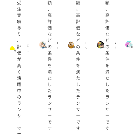
受
額
額
額
注
、
、
、
実
高
高
高
績
評
評
評
あ
価
価
価
り
な
な
な
、
ど
ど
ど
s
n
c
評
の
の
の
ロ
a
o
r
ゴ
価
条
条
条
c
u
a
研
h
g
y
が
件
件
件
究
i
o
o
高
を
を
を
所
(
(
n
(r
く
満
満
満
s
n
o
a
o
K
活
た
た
た
g
c
g
I
躍
し
し
し
o
h
u
D
m
中
た
た
た
i
o
S
ar
-
3
(
の
ラ
ラ
ラ
u)
3
)
c
ラ
ン
ン
ン
6
r
ン
サ
サ
サ
5
a
)
y
サ
ー
ー
ー
o
ー
で
で
で
n
で
す
す
す
k
i