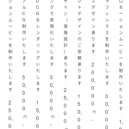
シ
ア
D
ン
ザ
ク
ス
ラ
ロ
ョ
ル
C
グ
イ
ト
デ
フ
モ
ン
C
G
で
ン
デ
ザ
ィ
ー
ム
G
を
具
（
ザ
イ
ッ
シ
ー
制
レ
現
実
イ
ン
ク
ョ
ビ
作
ン
化
施
ン
承
ス
ン
ー
い
ダ
い
設
の
り
を
ム
を
た
リ
た
計
ご
ま
制
ー
制
し
ン
し
）
依
す
作
ビ
作
ま
グ
ま
承
頼
い
ー
2
い
す
い
す
り
承
た
を
た
た
ま
り
し
制
0
5
3
し
し
す
ま
ま
作
0,
ま
ま
す
す
い
0,
0,
0
2
す
す
た
0
0
0
1
3
し
5,
0
0
2
1
ま
0
5
0,
0
0
0
す
5
5,
0,
0
0
円
0,
円
0
円
0
0
0
~
1,
0
0
~
~
0
0
0