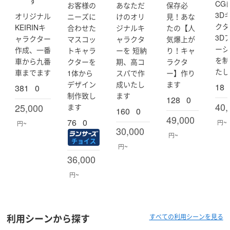
す
CG
お客様の
あなただ
保存必
d
3D
オリジナル
ニーズに
けのオリ
見！あな
s
)
クタ
KEIRINキ
合わせた
ジナルキ
たの【人
3D
ャラクター
マスコッ
ャラクタ
気爆上が
ーシ
作成、一番
トキャラ
ーを 短納
り！キャ
を制
車から九番
クターを
期、高コ
ラクタ
たし
車までます
1体から
スパで作
ー】作り
デザイン
成いたし
ます
18
381
0
制作致し
ます
128
0
40,
25,000
ます
160
0
49,000
76
0
円~
円~
30,000
円~
チョイス
円~
36,000
円~
利用シーンから探す
すべての利用シーンを見る