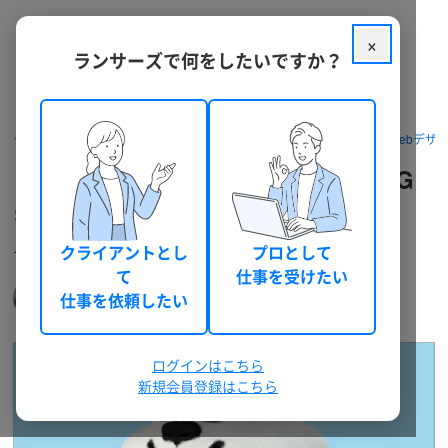
×
ランサーズで何をしたいですか？
クラウドソーシング ランサーズ
パッケージを探す
デザイン・Webデザ
【NFTやアニメーションなど】3DCG
キャラクターの制作承ります
イメージに合わせたキャラクターの3DCGを作成いたします。
クライアントとし
プロとして
て
仕事を受けたい
鹿毛伸悟
仕事を依頼したい
47
0
(Uwskage)
ブロンズ
件
ログインはこちら
新規会員登録はこちら