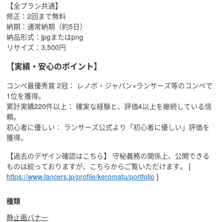
【全プラン共通】
修正：2回まで無料
納期：通常納期（約5日）
納品形式：jpgまたはpng
リサイズ：3,500円
【実績・安心のポイント】
コンペ最優秀賞 2冠： レノボ・ジャパン×ランサーズ等のコンペで
1位を獲得。
累計実績220件以上： 確実な経験と、評価4以上を継続している信
頼。
初心者に優しい： ランサーズ公式より「初心者に優しい」評価を
獲得。
【過去のデザイン確認はこちら】 守秘義務の関係上、公開できる
ものは絞っておりますが、こちらからご覧いただけます。 [
https://www.lancers.jp/profile/keromatu/portfolio
]
種類
静止画バナー