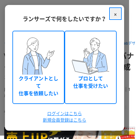
×
ランサーズで何をしたいですか？
クラウドソーシング ランサーズ
パッケージを探す
デザイン・Webデザ
\ 初心者にも優しい / 反応が変わるバナ
ー「んっ？」と目にとまるバナー作成
をします
クライアントとし
プロとして
て
仕事を受けたい
広告バナー、Instagram広告、サムネイル、SNS投稿用画像等｜1
仕事を依頼したい
枚5,000円～お気軽にお声がけください！
keromatu
適格請求書に対応
(keromatu)
認定ランサー
ログインはこちら
227
2
件
件
新規会員登録はこちら