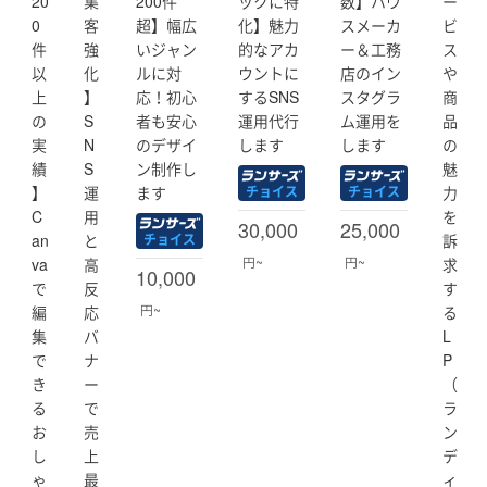
20
集
200件
ックに特
数】ハウ
ー
・LINEリッチメニュー：デザイン
0
客
超】幅広
化】魅力
スメーカ
ビ
・MEO対策： AI×Googleマップ集客支援
・教育： デザイン講師、案件獲得サポート
件
強
いジャン
的なアカ
ー＆工務
ス
以
化
ルに対
ウントに
店のイン
や
【大切にしていること】 「返信の速さ」と「専門用語を
上
】
応！初心
するSNS
スタグラ
商
使わない丁寧な説明」を徹底しています。 ありがたいこ
の
S
者も安心
運用代行
ム運用を
品
とに公式からも「初心者に優しい」との評価をいただい
実
N
のデザイ
します
します
の
ております。
績
S
ン制作し
魅
いつも皆さまありがとうございます。
】
運
ます
力
チョイス
チョイス
C
用
を
30,000
25,000
まずは現状のお悩みをお聞かせください。 右上の「メッ
an
と
訴
チョイス
セージで相談する」より、24時間いつでもお気軽にご相
円~
円~
va
高
求
10,000
談お待ちしております！
で
反
す
円~
編
応
る
集
バ
L
で
ナ
P
き
ー
（
る
で
ラ
お
売
ン
し
上
デ
ゃ
最
ィ