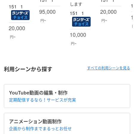
します
1
151
1
95,000
20,000
151
1
1
チョイス
円~
円~
チョイス
20,000
10,000
円~
円~
利用シーンから探す
すべての利用シーンを見る
YouTube動画の編集・制作
定期配信するなら！​サービスが充実
アニメーション​動画制作
企画から制作まで​まるっとお任せ