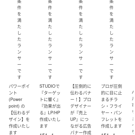
条
条
条
条
定
定
定
定
ラ
ラ
ラ
ラ
件
件
件
件
ン
ン
ン
ン
を
を
を
を
サ
サ
サ
サ
満
満
満
満
ー
ー
ー
ー
】
】
】
】
た
た
た
た
E
E
E
E
し
し
し
し
e
e
e
e
た
た
た
た
e
e
e
e
D
D
D
D
ラ
ラ
ラ
ラ
e
e
e
e
ン
ン
ン
ン
si
si
si
si
サ
サ
サ
サ
g
g
g
g
n
n
n
n
ー
ー
ー
ー
(e
(e
(e
(e
で
で
で
で
e
e
e
e
す
す
す
す
e
e
e
e
m
m
m
m
パワーポイ
STUDIOで
【圧倒的に
プロが圧倒
a
a
a
a
ント
『ターゲッ
伝わるバナ
的に目に止
0
0
0
0
2
2
2
2
(Power
トに響く』
ー！】プロ
まるチラ
1
1
1
1
可
point) の
『効果が出
デザイナー
シ・フライ
2)
2)
2)
2)
【伝わるデ
る』LP/HP
が『売上
ヤー・パン
ザイン】を
作成いたし
UP』につ
フレットを
作成いたし
ます
ながる広告
作成します
ます
バナー作成
151
1
151
1