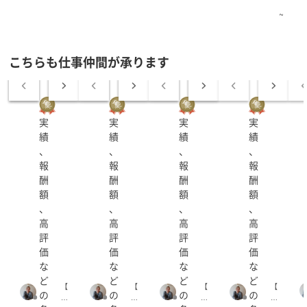
~
こちらも仕事仲間が承ります
実
実
実
実
績
績
績
績
、
、
、
、
報
報
報
報
酬
酬
酬
酬
額
額
額
額
、
、
、
、
高
高
高
高
評
評
評
評
価
価
価
価
な
な
な
な
ど
ど
ど
ど
【
【
【
【
の
の
の
の
認
認
認
認