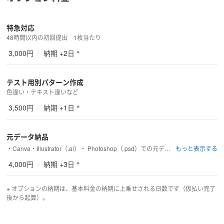
特急対応
48時間以内の初回提出　1枚当たり
※
3,000円
/
納期 +2日
テスト用別パターン作成
色違い・テキスト違いなど
※
3,500円
/
納期 +1日
元データ納品
・Canva・Illustrator（.ai）・ Photoshop（.psd）での元データ納品
※
4,000円
/
納期 +3日
※ オプションの納期は、基本料金の納期に上乗せされる日数です（仮払い完了
後から起算）。