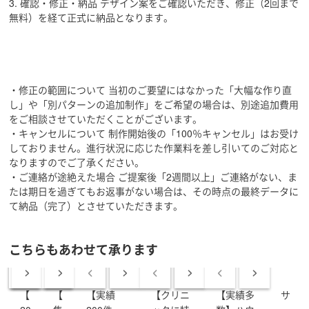
3. 確認・修正・納品 デザイン案をご確認いただき、修正（2回まで
無料）を経て正式に納品となります。
3.【MEO対策による店舗集客】SNSと相性の良いGoogle
マップ（MEO）対策も一括で対応可能です。SNSで認知
を広げ、MEOで実来店につなげる「取りこぼしのない集
客」を実現します。
・修正の範囲について 当初のご要望にはなかった「大幅な作り直
【実績・受賞歴】
し」や「別パターンの追加制作」をご希望の場合は、別途追加費用
2021年： 豊岡市主催コンペ 最優秀賞受賞
をご相談させていただくことがございます。
2022年： ランサーズ×レノボ・ジャパン コンペ 最優秀賞
・キャンセルについて 制作開始後の「100％キャンセル」はお受け
受賞
しておりません。進行状況に応じた作業料を差し引いてのご対応と
2024年：クリニック×業務提携
なりますのでご了承ください。
2025年：自社サービスの開始
・ご連絡が途絶えた場合 ご提案後「2週間以上」ご連絡がない、ま
累計実績： 170件突破
たは期日を過ぎてもお返事がない場合は、その時点の最終データに
認定： ランサーズ公式 「認定ランサー」
て納品（完了）とさせていただきます。
【対応可能な業務】
・SNS運用、デザイン：（フィード・リール・ストーリ
こちらもあわせて承ります
ーズ）、X（旧Twitter）等の運用サポート
・広告バナー制作： 静止画・動画バナー（高いクリック
率を追求）
【
【
【実績
【クリニ
【実績多
サ
・LP制作： 構成・デザイン