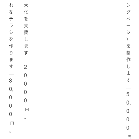
れ
大
ン
な
化
グ
チ
を
ペ
ラ
支
ー
シ
援
ジ
を
し
）
作
ま
を
り
す
制
ま
作
2
す
し
ま
0,
3
す
0
0,
0
5
0
0
0,
0
円
0
0
0
~
円
0
~
円