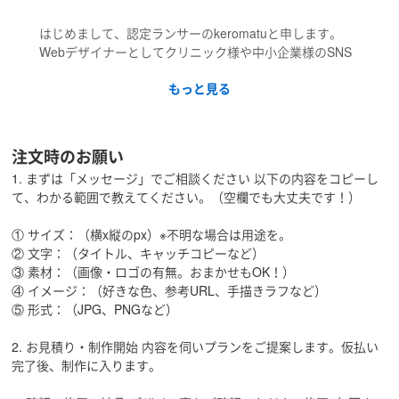
はじめまして、認定ランサーのkeromatuと申します。
Webデザイナーとしてクリニック様や中小企業様のSNS
集客と広告クリエイティブ制作に深く携わってきまし
もっと見る
た。
私が大切にしているのは、「作って終わり」にしないデ
ザインです。
注文時のお願い
「クリックされるバナー」「ファンが増える運用」など
1. まずは「メッセージ」でご相談ください 以下の内容をコピーし
を改善し、
て、わかる範囲で教えてください。（空欄でも大丈夫です！）
クライアント様の事業成長にパートナーとして伴走いた
します。
① サイズ：（横x縦のpx）※不明な場合は用途を。
② 文字：（タイトル、キャッチコピーなど）
【私の強み：SNS運用 × 高反応バナー】
③ 素材：（画像・ロゴの有無。おまかせもOK！）
1.【SNSトータルデザイン】 Instagramを中心に、プロフ
④ イメージ：（好きな色、参考URL、手描きラフなど）
ィールからフィード投稿、リール動画まで、一貫した世
⑤ 形式：（JPG、PNGなど）
界観を作成します。3投稿パッケージもおすすめです。
2. お見積り・制作開始 内容を伺いプランをご提案します。仮払い
2.【広告クリエイティブ】（コンペ最優秀賞 2冠） 大手
完了後、制作に入ります。
PCメーカーや自治体のコンペで最優秀賞を受賞。「クリ
ックされるバナー」の制作を得意としています。