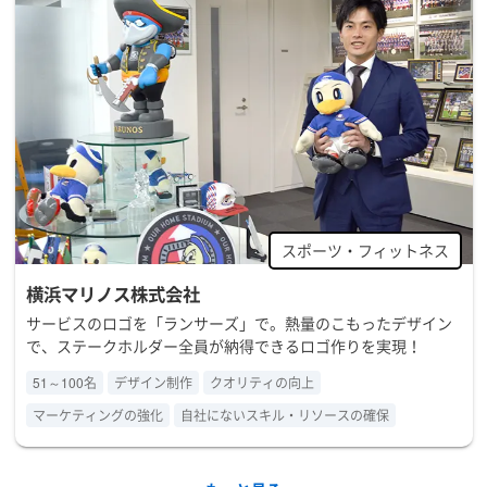
卸売・小売
ファッション・アパレル
家具・インテリア
食品・飲料・たばこ
医療・医薬
介護・福祉
家事代行
葬祭
金融・保険
住宅・不動産
スポーツ・フィットネス
店舗（飲食店・居酒屋な
建築・工務店
横浜マリノス株式会社
ど）
サービスのロゴを「ランサーズ」で。熱量のこもったデザイン
美容室・サロン
資格・習い事
で、ステークホルダー全員が納得できるロゴ作りを実現！
51～100名
デザイン制作
クオリティの向上
保育園・幼稚園
塾・予備校
マーケティングの強化
自社にないスキル・リソースの確保
大学・学校
学術・研究
コンサルティング・シンク
リサーチ・調査