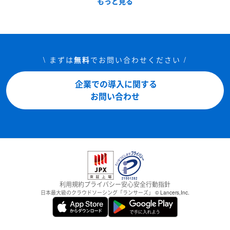
もっと見る
タンク
士業（個人事務所）
人材紹介・人材派遣
エネルギー（電気・ガス・
翻訳・通訳
水道など）
\ まずは
無料
でお問い合わせください /
農林・水産・鉱業
清掃・設備・警備
企業での導入に関する
お問い合わせ
公益・非営利団体
官公庁・自治体
政治
宗教
利用規約
プライバシー
安心安全
行動指針
日本最大級のクラウドソーシング「ランサーズ」
© Lancers,Inc.