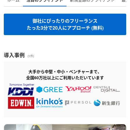
すべて
IT・通信・インターネット
御社にぴったりのフリーランス
マスコミ・メディア
新聞・雑誌・出版
たった3分で20人にアプローチ (無料)
広告・イベント・プロモー
芸能・エンターテイメント
ション
導入事例
ゲーム・アニメ・玩具
恋愛・出会い・占い
(1件)
婚活・ブライダル
動物・ペット
大手から中堅・中小・ベンチャーまで、
全国60万社以上にご利用いただいています
生花・園芸・造園
美術・工芸・音楽
スポーツ・フィットネス
自動車・バイク
旅行・観光・グルメ
ホテル・旅館・民泊
メーカー
商社
流通・運輸・交通
工業・製造