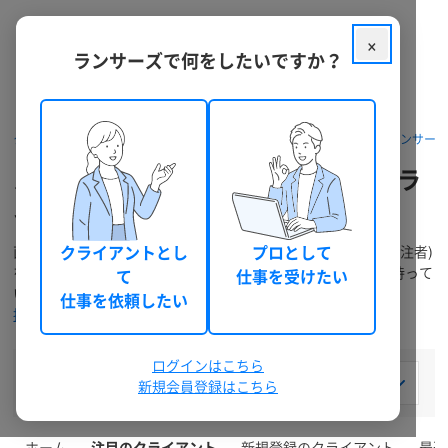
×
ランサーズで何をしたいですか？
クラウドソーシング ランサーズ
スモールビジネスの立ち上げならランサー
スポーツ・フィットネスで注目のクラ
イアント
(0件)
直近で、ランサーズを積極的に利用しているクライアント (発注者)
クライアントとし
プロとして
を紹介するページです。クライアントはあなたからの提案を待って
て
仕事を受けたい
います。気になるクライアントのプロフィールページから
仕事を依頼したい
提案営業して受注を増やしましょう
ログインはこちら
スポーツ・フィットネス
新規会員登録はこちら
ホーム
注目のクライアント
新規登録のクライアント
最近