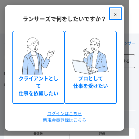
×
ランサーズで何をしたいですか？
クラウドソーシング ランサーズ
スモールビジネスの立ち上げならランサー
フォロー
tmsns
クライアントとし
プロとして
tmsns
個人
東京都
て
仕事を受けたい
仕事を依頼したい
認定クライアント
認証済み
本人確認
機密保持確認
電話確認
ランサーズチェック
ログインはこちら
メッセージを送る
新規会員登録はこちら
発注数
評価