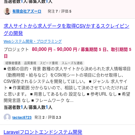
1
1
当選者数
人
/
募集人数
人
有限会社アズーロ
発注
7
評価
5
求人サイトから求人データを取得CSVかするスクレイピン
グの開発
Webシステム開発・プログラミング
80,000
90,000
プロジェクト
円
~
円 / 募集期間 5 日、取引期間 5
日
経験者優遇
品質重視
スピード重視
スムーズな連絡
■ 依頼の目的・背景 数種の求人サイトから決められた求人情報項目
（勤務時間・給与など）をCSV用シートの項目に合わせ取得し、
CSV保存されるシステムを開発してほしい。 ■ ジャンル 求人サイ
ト ■ 作業範囲 分からないので、相談して決めさせていただければ
と思います。 ■ 用意してあるもの 設定なし ■ 参考URL なし ■ 希望
開発言語 なし ■ フレームワーク な...
1
1
当選者数
人
/
募集人数
人
tactac8723
発注
2
評価
2.3
Laravelフロントエンドシステム開発