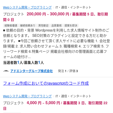
Webシステム開発・プログラミング
IT・通信・インターネット
200,000
300,000
プロジェクト
円
~
円 / 募集期間 5 日、取引期
間 0 日
経験者優遇
継続依頼あり
男性歓迎
品質重視
提案を即決
■ 依頼の目的・背景 Wordpressを利用した求人情報サイト制作のご
依頼となります。 SEO対策のプラグインと設定できる方だと助か
ります。 ■今回ご依頼させて頂く求人サイトに必要な機能 1. 会社登
録/掲載 2. 求人問い合わせフォーム 3. 職種検索 4. エリア検索 5. フ
リーワード検索 6.特集ページ 掲載会社様向けの管理画面と応募フ
ォームの紐付け...
1
1
当選者数
人
/
募集人数
人
アドエンターグループ株式会社
発注
1
評価
3
フォーム作成においてのjavascriptのコード作成
Webシステム開発・プログラミング
IT・通信・インターネット
4,000
5,000
プロジェクト
円
~
円 / 募集期間 3 日、取引期間 22
日