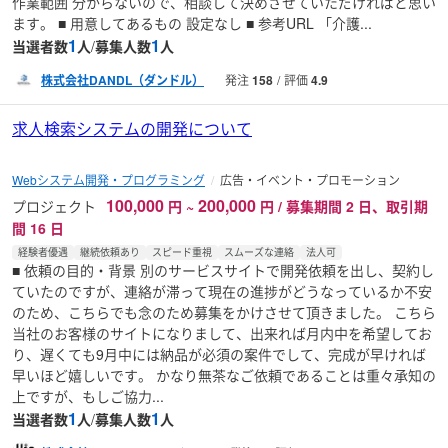
作業範囲 分からないので、相談して決めさせていただければと思い
ます。 ■ 用意してあるもの 設定なし ■ 参考URL 「介護...
1
1
当選者数
人
/
募集人数
人
株式会社DANDL（ダンドル）
発注
158
評価
4.9
求人検索システムの開発について
Webシステム開発・プログラミング
広告・イベント・プロモーション
100,000
200,000
プロジェクト
円
~
円 / 募集期間 2 日、取引期
間 16 日
経験者優遇
継続依頼あり
スピード重視
スムーズな連絡
法人可
■ 依頼の目的・背景 別のサービスサイトで開発依頼を出し、契約し
ていたのですが、連絡が滞って現在の進捗がどうなっているか不安
のため、こちらでも念のため募集をかけさせて頂きました。 こちら
当社のお客様のサイトになりまして、出来れば月内中を希望してお
り、遅くても9月中には納品が必須の案件でして、完成が早ければ
早いほど嬉しいです。 かなり無茶なご依頼であることは重々承知の
上ですが、もしご協力...
1
1
当選者数
人
/
募集人数
人