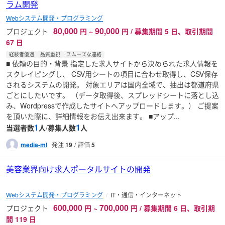
ラム開発
Webシステム開発・プログラミング
80,000
90,000
プロジェクト
円
~
円 / 募集期間 5 日、取引期間
67 日
経験者優遇
品質重視
スムーズな連絡
■ 依頼の目的・背景 指定した求人サイトから決められた求人情報を
スクレイピングし、 CSV用シートの項目に合わせ取得し、CSV保存
されるシステムの開発。 対象エリアは国内全域で、抽出は都道府県
ごとにしたいです。 （データ取得後、スプレッドシートに落とし込
み、Wordpressで作成したサイトへアップロードします。） ご提案
を頂いた際に、詳細情報をお伝え出来ます。 ■アップ...
1
1
当選者数
人
/
募集人数
人
media-ml
発注
19
評価
5
美容業界向け求人ポータルサイトの開発
Webシステム開発・プログラミング
IT・通信・インターネット
600,000
700,000
プロジェクト
円
~
円 / 募集期間 6 日、取引期
間 119 日