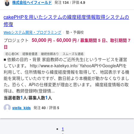
株式会社ヘイフィールド
発注
134
評価
4.9
cakePHPを用いたシステムの緯度経度情報取得システムの
修復
Webシステム開発・プログラミング
塾・予備校
50,000
60,000
プロジェクト
円
~
円 / 募集期間 5 日、取引期間 7
日
初心者OK
経験者優遇
継続依頼あり
スムーズな連絡
■ 依頼の目的・背景 家庭教師のご近所先生(というサービスを運営
しています。 http://www.e-katekyo.info/ YahooAPIやGoogleAPIを
利用して、住所情報から緯度経度情報を取得して、地図表示する機
能を実現していたのですが、数日前より本機能が動かなくなりまし
た。恐らく、APIの仕様変更が理由と思います。 緯度経度情報の取
得は、教師登録時(登録情...
1
1
当選者数
人
/
募集人数
人
stella_kids
発注
40
評価
5
1