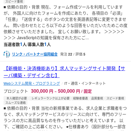
スピード重視
■ 依頼の目的・背景 現在、フォーム作成ツールを利用しています
が、 外国人に向けたフォームを作成にあたり、 各項目の「必須」
「任意」「送信する」のボタンの文言を英語表記等に変更できませ
ん。 問い合わせたところ以下のような回答をいただいたためこの度
依頼させていただきました。 宜しくお願い致します。 ＞＞＞＞＞
＞＞＞ JavaScriptの知識を保有された方にご...
1
1
当選者数
人
/
募集人数
人
リンク・パートナー協同組合
発注
22
評価
5
【新機能・決済機能あり】求人マッチングサイト開発【サ
ーバ構築・デザイン含む】
Webシステム開発・プログラミング
IT・通信・インターネット
300,000
500,000
プロジェクト
円
~
円 / 固定
本人確認が必要
レギュラーランク以上が必要
経験者優遇
品質重視
スピード重視
スムーズな連絡
■ 依頼の目的・背景 当社の新規事業である、求人企業と求職者をつ
なぐ、求人マッチングサービスのリリースに向けて、専門のフリー
ランスの方に高品質なものを作っていただいと考えています。 以
下、ご確認の上ご応募ください。 ●仕様書あり（設計部分も一部含