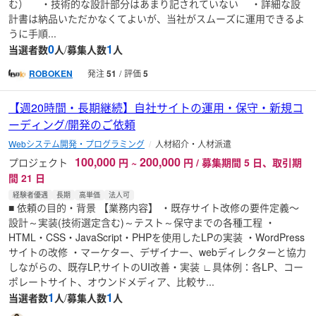
む） ・技術的な設計部分はあまり記されていない ・詳細な設
計書は納品いただかなくてよいが、当社がスムーズに運用できるよ
うに手順...
0
1
当選者数
人
/
募集人数
人
ROBOKEN
発注
51
評価
5
【週20時間・長期継続】自社サイトの運用・保守・新規コ
ーディング/開発のご依頼
Webシステム開発・プログラミング
人材紹介・人材派遣
100,000
200,000
プロジェクト
円
~
円 / 募集期間 5 日、取引期
間 21 日
経験者優遇
長期
高単価
法人可
■ 依頼の目的・背景 【業務内容】 ・既存サイト改修の要件定義〜
設計～実装(技術選定含む)～テスト～保守までの各種工程 ・
HTML・CSS・JavaScript・PHPを使用したLPの実装 ・WordPress
サイトの改修 ・マーケター、デザイナー、webディレクターと協力
しながらの、既存LP,サイトのUI改善・実装 ∟具体例：各LP、コー
ポレートサイト、オウンドメディア、比較サ...
1
1
当選者数
人
/
募集人数
人