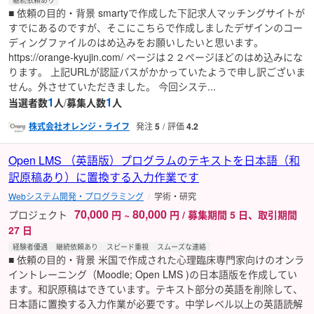
継続依頼あり
■ 依頼の目的・背景 smartyで作成した下記求人マッチングサイトが
すでにあるのですが、そこにこちらで作成しましたデザインのコー
ディングファイルのはめ込みをお願いしたいと思います。
https://orange-kyujin.com/ ページは２２ページほどのはめ込みにな
ります。 上記URLが認証パスがかかっていたようで申し訳ございま
せん。外させていただきました。 今回システ...
1
1
当選者数
人
/
募集人数
人
株式会社オレンジ・ライフ
発注
5
評価
4.2
Open LMS （英語版）プログラムのテキストを日本語（和
訳原稿あり）に置換する入力作業です
Webシステム開発・プログラミング
学術・研究
70,000
80,000
プロジェクト
円
~
円 / 募集期間 5 日、取引期間
27 日
経験者優遇
継続依頼あり
スピード重視
スムーズな連絡
■ 依頼の目的・背景 米国で作成された心理臨床専門家向けのオンラ
イントレーニング（Moodle; Open LMS )の日本語版を作成してい
ます。和訳原稿はできています。テキスト部分の英語を削除して、
日本語に置換する入力作業が必要です。中学レベル以上の英語読解