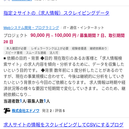
指定２サイトの（求人情報）スクレイピングデータ
Webシステム開発・プログラミング
IT・通信・インターネット
90,000
100,000
プロジェクト
円
~
円 / 募集期間 7 日、取引期間
28 日
本人確認が必要
レギュラーランク以上が必要
経験者優遇
継続依頼あり
スピード重視
スムーズな連絡
法人可
■ 依頼の目的・背景 ◆目的 現在取引のあるお客様と「求人情報検
索サイト」の求人内容を傾向・分析するために、データを収集した
いという目的です。 ◆背景 数年前に１度分析したことがあるので
すが、現在の事業規模に合わせて、今後は継続的に分析をしていき
たいという背景から今回のご依頼となります。 求人情報は時期や経
済状況等の様々な要因で短期間で変化していきます。 このため、継
続依頼になり...
1
1
当選者数
人
/
募集人数
人
株式会社エドノワ
発注
2
評価
5
求人サイトの情報をスクレイピングしてCSVにするプログ