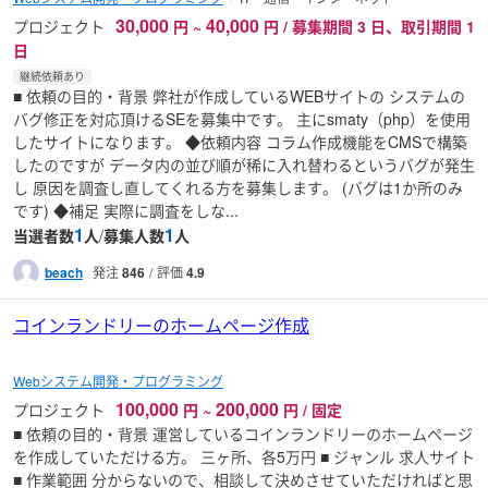
30,000
40,000
プロジェクト
円
~
円 / 募集期間 3 日、取引期間 1
日
継続依頼あり
■ 依頼の目的・背景 弊社が作成しているWEBサイトの システムの
バグ修正を対応頂けるSEを募集中です。 主にsmaty（php）を使用
したサイトになります。 ◆依頼内容 コラム作成機能をCMSで構築
したのですが データ内の並び順が稀に入れ替わるというバグが発生
し 原因を調査し直してくれる方を募集します。 (バグは1か所のみ
です) ◆補足 実際に調査をしな...
1
1
当選者数
人
/
募集人数
人
beach
発注
846
評価
4.9
コインランドリーのホームページ作成
Webシステム開発・プログラミング
100,000
200,000
プロジェクト
円
~
円 / 固定
■ 依頼の目的・背景 運営しているコインランドリーのホームページ
を作成していただける方。 三ヶ所、各5万円 ■ ジャンル 求人サイト
■ 作業範囲 分からないので、相談して決めさせていただければと思