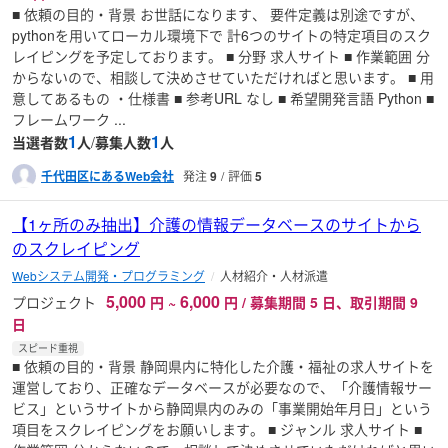
■ 依頼の目的・背景 お世話になります、 要件定義は別途ですが、
pythonを用いてローカル環境下で 計6つのサイトの特定項目のスク
レイピングを予定しております。 ■ 分野 求人サイト ■ 作業範囲 分
からないので、相談して決めさせていただければと思います。 ■ 用
意してあるもの ・仕様書 ■ 参考URL なし ■ 希望開発言語 Python ■
フレームワーク ...
1
1
当選者数
人
/
募集人数
人
千代田区にあるWeb会社
発注
9
評価
5
【1ヶ所のみ抽出】介護の情報データベースのサイトから
のスクレイピング
Webシステム開発・プログラミング
人材紹介・人材派遣
5,000
6,000
プロジェクト
円
~
円 / 募集期間 5 日、取引期間 9
日
スピード重視
■ 依頼の目的・背景 静岡県内に特化した介護・福祉の求人サイトを
運営しており、正確なデータベースが必要なので、「介護情報サー
ビス」というサイトから静岡県内のみの「事業開始年月日」という
項目をスクレイピングをお願いします。 ■ ジャンル 求人サイト ■