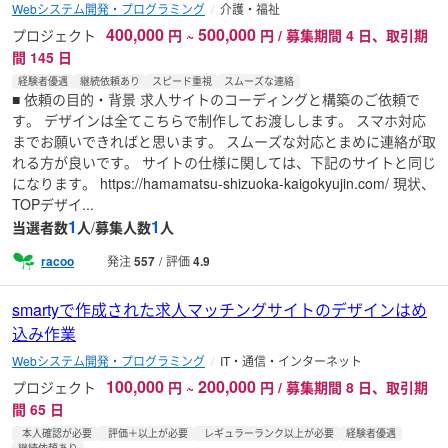
Webシステム開発・プログラミング
介護・福祉
400,000
500,000
プロジェクト
円
~
円 / 募集期間 4 日、取引期
間 145 日
経験者優遇
継続依頼あり
スピード重視
スムーズな連絡
■ 依頼の目的・背景 求人サイトのコーディングと構築のご依頼で
す。 デザインは全てこちらで制作してお渡しします。 スマホ対応
までお願いできればと思います。 スムーズな対応とまめに連絡が取
れる方が良いです。 サイトの仕様に関しては、下記のサイトと同じ
になります。 https://hamamatsu-shizuoka-kaigokyujin.com/ 現状、
TOPデザイ...
1
1
当選者数
人
/
募集人数
人
racoo
発注
557
評価
4.9
smartyで作成された求人マッチングサイトのデザインはめ
込み作業
Webシステム開発・プログラミング
IT・通信・インターネット
100,000
200,000
プロジェクト
円
~
円 / 募集期間 8 日、取引期
間 65 日
本人確認が必要
評価＋以上が必要
レギュラーランク以上が必要
経験者優遇