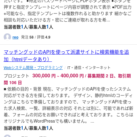
たいです。 ●特定のパスワードページにPDFボタン表示 ●ボタンを
押すと指定テンプレートにページ内容が調整されて表示 ●PDF出力
※可能なら、指定テンプレートは複数作れると助かります 細かなご
相談も対応いただける方・密にご連絡が取れる方を希...
1
1
当選者数
人
/
募集人数
人
reo
発注
58
評価
4.9
マッチングッドのAPIを使って派遣サイトに検索機能を追
加（htmlデータあり）
Webシステム開発・プログラミング
IT・通信・インターネット
300,000
400,000
プロジェクト
円
~
円 / 募集期間 2 日、取引期
間 106 日
■ 依頼の目的・背景 現在、マッチングッドのAPIを使ったシステム
対応ができる方を探しております。 デザイン、静的htmlのコーディ
ングはこちらで準備しておりますので、 マッチングッドAPIを使っ
た求人検索、一覧、詳細表示の対応 それとは別に、可能であれば新
着、フォームの対応をお願いできればと考えております。 こちらは
オリジナルでもWordPressでも構いません。 ...
1
1
当選者数
人
/
募集人数
人