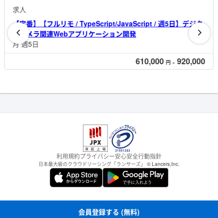
求人
【定番】【リモート相談可 / Go / 週5日】自社運用型広告管理
プラットフォーム開発
月 週5日
500,000
750,000
円
~
利用規約
プライバシー
安心安全
行動指針
日本最大級のクラウドソーシング「ランサーズ」
© Lancers,Inc.
会員登録する (無料)