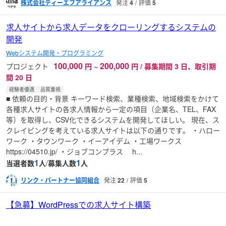
株式会社ティーエフアライアンス
発注
4
評価
5
求人サイトから求人データをクローリングするシステムの
開発
Webシステム開発・プログラミング
100,000
200,000
プロジェクト
円
~
円 / 募集期間 3 日、取引期
間 20 日
経験者優遇
品質重視
■ 依頼の目的・背景 キーワード検索、業種検索、地域検索をかけて
各種求人サイトの各求人情報から一定の項目（企業名、TEL、FAX
等）を取得し、CSV化できるシステムを開発してほしい。 現在、ス
クレイピングを考えている求人サイトは以下の通りです。 ・ハロー
ワーク ・タウンワーク ・イーアイデム ・工場ワークス
https://04510.jp/ ・ジョブコンプラス h...
1
1
当選者数
人
/
募集人数
人
リンク・パートナー協同組合
発注
22
評価
5
【急募】WordPressでの求人サイト構築