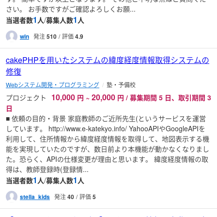
さい。 お手数ですがご確認よろしくお願...
1
1
当選者数
人
/
募集人数
人
win
発注
510
評価
4.9
cakePHPを用いたシステムの緯度経度情報取得システムの
修復
Webシステム開発・プログラミング
塾・予備校
10,000
20,000
プロジェクト
円
~
円 / 募集期間 5 日、取引期間 3
日
■ 依頼の目的・背景 家庭教師のご近所先生(というサービスを運営
しています。 http://www.e-katekyo.info/ YahooAPIやGoogleAPIを
利用して、住所情報から緯度経度情報を取得して、地図表示する機
能を実現していたのですが、数日前より本機能が動かなくなりまし
た。恐らく、APIの仕様変更が理由と思います。 緯度経度情報の取
得は、教師登録時(登録情...
1
1
当選者数
人
/
募集人数
人
stella_kids
発注
40
評価
5