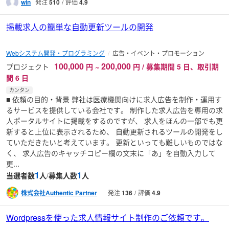
win
発注
510
評価
4.9
掲載求人の簡単な自動更新ツールの開発
Webシステム開発・プログラミング
広告・イベント・プロモーション
100,000
200,000
プロジェクト
円
~
円 / 募集期間 5 日、取引期
間 6 日
カンタン
■ 依頼の目的・背景 弊社は医療機関向けに求人広告を制作・運用す
るサービスを提供している会社です。 制作した求人広告を専用の求
人ポータルサイトに掲載をするのですが、 求人をほんの一部でも更
新すると上位に表示されるため、 自動更新されるツールの開発をし
ていただきたいと考えています。 更新といっても難しいものではな
く、 求人広告のキャッチコピー欄の文末に「あ」を自動入力して
更...
1
1
当選者数
人
/
募集人数
人
株式会社Authentic Partner
発注
136
評価
4.9
Wordpressを使った求人情報サイト制作のご依頼です。