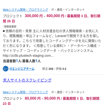
Webシステム開発・プログラミング
IT・通信・インターネット
300,000
400,000
プロジェクト
円
~
円 / 募集期間 3 日、取引期
間 26 日
経験者優遇
■ 依頼の目的・背景 主に人材派遣会社の求人情報検索・お気に入
り、閲覧機能・申込フォームなど、Laravelで開発できる方を探し
ております。こちらで用意したコーディングデータを元に開発いた
だく形になります。 ＜用意している資料＞ ・データベース構成 ・
サイトマップ ・コーディングデータ ・バックエンドシステム
http://zc5b.plustech-staging.com...
1
1
当選者数
人
/
募集人数
人
ITエンジニアチーム
発注
266
評価
4.5
求人サイトのスクレイピング
Webシステム開発・プログラミング
IT・通信・インターネット
80,000
90,000
プロジェクト
円
~
円 / 募集期間 5 日、取引期間
23 日