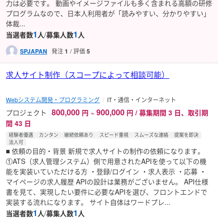
力は必要です。 動画やイメージファイルも多く含まれる高額の研修
プログラムなので、日本人利用者が「読みやすい、分かりやすい」
体裁...
1
1
当選者数
人
/
募集人数
人
SPJAPAN
発注
1
評価
5
求人サイト制作（スコープによって相談可能）
Webシステム開発・プログラミング
IT・通信・インターネット
800,000
900,000
プロジェクト
円
~
円 / 募集期間 3 日、取引期
間 43 日
経験者優遇
カンタン
継続依頼あり
スピード重視
スムーズな連絡
提案を即決
法人可
■ 依頼の目的・背景 新規で求人サイトの制作の依頼になります。
①ATS（求人管理システム）側で用意されたAPIを使って以下の機
能を実装いていただける方 ・登録/ログイン ・求人表示 ・応募 ・
マイページの求人履歴 APIの設計は業務がございません。 API仕様
書を見て、実現したい要件に必要なAPIを選び、フロントエンドで
実装する流れになります。 サイト自体はワードプレ...
1
1
当選者数
人
/
募集人数
人