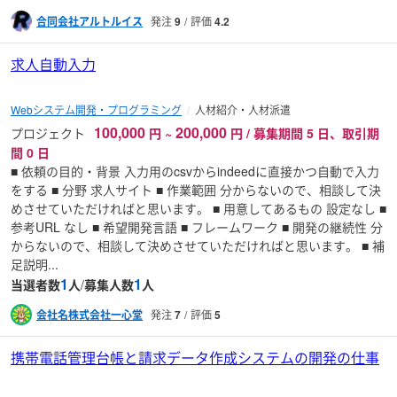
合同会社アルトルイス
発注
9
評価
4.2
求人自動入力
Webシステム開発・プログラミング
人材紹介・人材派遣
100,000
200,000
プロジェクト
円
~
円 / 募集期間 5 日、取引期
間 0 日
■ 依頼の目的・背景 入力用のcsvからindeedに直接かつ自動で入力
をする ■ 分野 求人サイト ■ 作業範囲 分からないので、相談して決
めさせていただければと思います。 ■ 用意してあるもの 設定なし ■
参考URL なし ■ 希望開発言語 ■ フレームワーク ■ 開発の継続性 分
からないので、相談して決めさせていただければと思います。 ■ 補
足説明...
1
1
当選者数
人
/
募集人数
人
会社名株式会社一心堂
発注
7
評価
5
携帯電話管理台帳と請求データ作成システムの開発の仕事