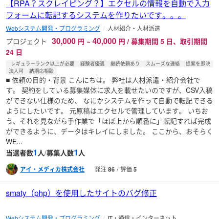
【RPA？スクレイピング？】エクセルの情報を自動で入力
フォームに転記するシステムを作りたいです。。。
Webシステム開発・プログラミング
人材紹介・人材派遣
30,000
40,000
プロジェクト
円
~
円 / 募集期間 5 日、取引期間
24 日
レギュラーランク以上が必要
経験者優遇
継続依頼あり
スムーズな連絡
提案を即決
法人可
納期応相談
■ 依頼の目的・背景 こんにちは。 弊社は人材派遣・紹介会社で
す。 契約をしている募集媒体に求人を載せたいのですが、CSV入稿
ができない仕様のため、 なにかシステムを作って自動で転記できる
ようにしたいです。 元原稿はエクセルで管理しています。 いちお
う、それを見ながら手作業で「ほぼ上から順番に」転記すれば完成
ができるように、データはキレイにしました。 ここから、おそらく
WE...
1
1
当選者数
人
/
募集人数
人
アイ・メディカ株式会社
発注
86
評価
5
smaty（php）を使用したサイトのバグ修正
Webシステム開発・プログラミング
IT・通信・インターネット