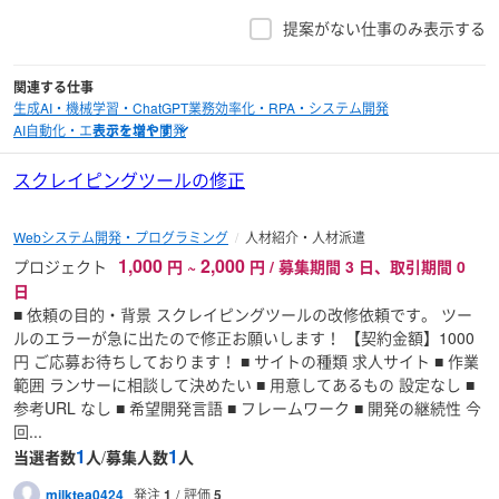
提案がない仕事のみ表示する
関連する仕事
生成AI・機械学習・ChatGPT
業務効率化・RPA・システム開発
AI自動化・エージェント開発
スクレイピングツールの修正
Webシステム開発・プログラミング
人材紹介・人材派遣
1,000
2,000
プロジェクト
円
~
円 / 募集期間 3 日、取引期間 0
日
■ 依頼の目的・背景 スクレイピングツールの改修依頼です。 ツー
ルのエラーが急に出たので修正お願いします！ 【契約金額】1000
円 ご応募お待ちしております！ ■ サイトの種類 求人サイト ■ 作業
範囲 ランサーに相談して決めたい ■ 用意してあるもの 設定なし ■
参考URL なし ■ 希望開発言語 ■ フレームワーク ■ 開発の継続性 今
回...
1
1
当選者数
人
/
募集人数
人
milktea0424
発注
1
評価
5