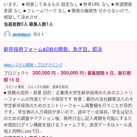
います。 ■ 用意してあるもの 設定なし ■ 参考URL なし ■ 希望開発
言語 なし ■ フレームワーク なし ■ 開発の継続性 分からないので、
相談して決めさせ...
0
1
当選者数
人
/
募集人数
人
aicitybach
発注
1
新卒採用フォーム&DBの開発、急ぎ目、即決
Webシステム開発・プログラミング
200,000
300,000
プロジェクト
円
~
円 / 募集期間 0 日、取引期
間 15 日
スピード重視
スムーズな連絡
提案を即決
■ 依頼の目的・背景 目的：企業用大学生新卒採用のためのエントリ
ーフォームの作成とデータ保存です 背景：都内の当社顧客法人の大
学生新卒採用のためのエントリーフォーム再整備を行うことが目的
です。 学生側の入力項目が多いので、途中で一旦保存。学生は記入
のための調査やアクション後、再呼び出し記入再開を可能にするた
め個別ログイン機能を設けるフォームです。送信データはメール送
信と同時にcsvでD...