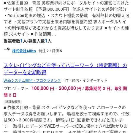
■ 依頼の目的・背景 美容業界向けにポータルサイトの運営に向けた
サイト制作依頼 【予算:600,000円】 他求人サイトとの差別化部分
・YouTube動画の埋込 ・スカウト機能の搭載 有料無料の切替え可
する ・掲載プランで掲載出来る内容を調整希望 求人ポータルサイ
トの制作経験がある方からの提案お待ちしております ■ サイトの種
類 求人サイト ■ 作業範囲 ...
1
1
当選者数
人
/
募集人数
人
株式会社Allies
発注
2
評価
5
スクレイピングなどを使ってハローワーク（特定職種）の
データーを定期取得
Webシステム開発・プログラミング
IT・通信・インターネット
100,000
200,000
プロジェクト
円
~
円 / 募集期間 2 日、取引期
間 2 日
経験者優遇
■ 依頼の目的・背景 スクレイピングなどを使って ハローワークの
求人データ取得をお願いします。 職種を絞って検索するので、件数
は500～3,000件程度です。 情報は1日1回更新できればと思いま
す。 取得したデータはWEBサーバーのDBに保存できれば助かりま
す。 簡単ですが以上となります。 その他ご不明な点はご質問くだ