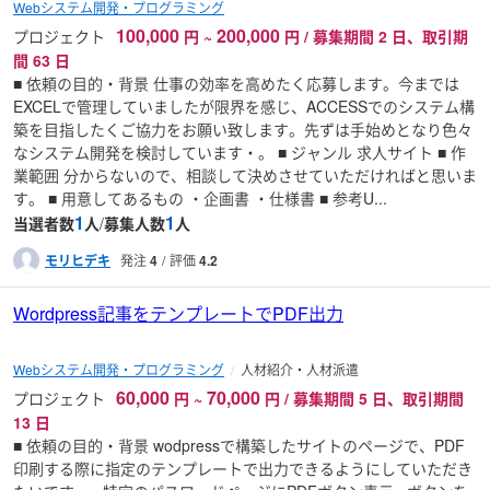
Webシステム開発・プログラミング
100,000
200,000
プロジェクト
円
~
円 / 募集期間 2 日、取引期
間 63 日
■ 依頼の目的・背景 仕事の効率を高めたく応募します。今までは
EXCELで管理していましたが限界を感じ、ACCESSでのシステム構
築を目指したくご協力をお願い致します。先ずは手始めとなり色々
なシステム開発を検討しています・。 ■ ジャンル 求人サイト ■ 作
業範囲 分からないので、相談して決めさせていただければと思いま
す。 ■ 用意してあるもの ・企画書 ・仕様書 ■ 参考U...
1
1
当選者数
人
/
募集人数
人
モリヒデキ
発注
4
評価
4.2
Wordpress記事をテンプレートでPDF出力
Webシステム開発・プログラミング
人材紹介・人材派遣
60,000
70,000
プロジェクト
円
~
円 / 募集期間 5 日、取引期間
13 日
■ 依頼の目的・背景 wodpressで構築したサイトのページで、PDF
印刷する際に指定のテンプレートで出力できるようにしていただき