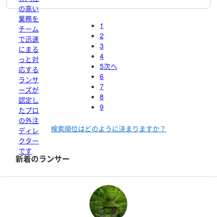
の高い
業務を
1
チーム
2
で迅速
3
にまる
4
っと対
5
次へ
応する
6
ランサ
7
ーズが
8
認定し
9
たプロ
の外注
検索順位はどのように決まりますか？
ディレ
クター
です
新着のランサー