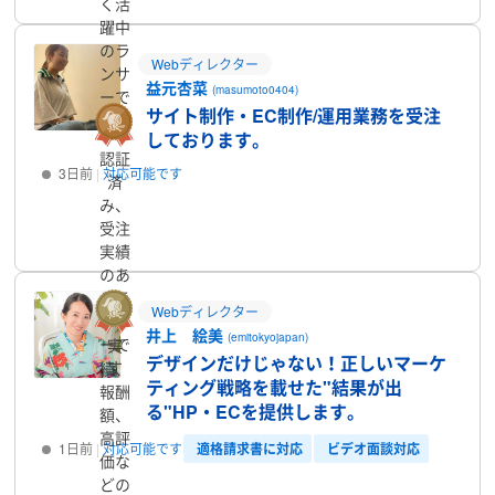
く活
躍中
のラ
Webディレクター
ンサ
益元杏菜
(masumoto0404)
ーで
サイト制作・EC制作/運用業務を受注
す
しております。
認証
3日前
対応可能です
済
み、
プロフィール
受注
実績
のあ
るラ
Webディレクター
ンサ
井上 絵美
(emitokyojapan)
ーで
実
デザインだけじゃない！正しいマーケ
す
績、
ティング戦略を載せた"結果が出
報酬
る"HP・ECを提供します。
額、
高評
適格請求書に対応
ビデオ面談対応
1日前
対応可能です
価な
どの