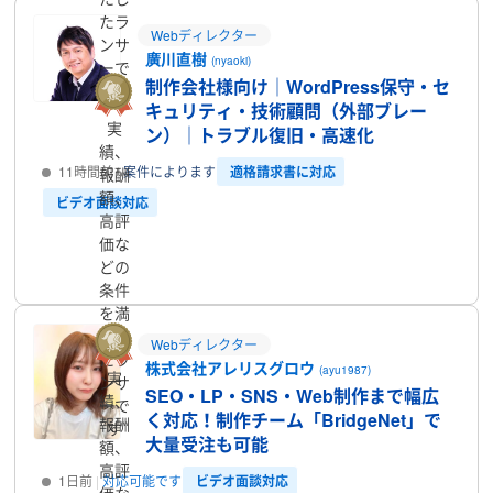
たラ
Webディレクター
ンサ
廣川直樹
(nyaoki)
ーで
制作会社様向け｜WordPress保守・セ
す
キュリティ・技術顧問（外部ブレー
実
ン）｜トラブル復旧・高速化
績、
適格請求書に対応
11時間前
案件によります
報酬
額、
ビデオ面談対応
高評
価な
プロフィール
どの
条件
を満
たし
Webディレクター
たラ
株式会社アレリスグロウ
(ayu1987)
実
ンサ
SEO・LP・SNS・Web制作まで幅広
績、
ーで
く対応！制作チーム「BridgeNet」で
報酬
す
大量受注も可能
額、
高評
ビデオ面談対応
1日前
対応可能です
価な