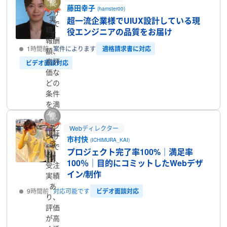
たラ
藤田幸子
(hamster00)
ンサ
実
超一流企業様でUIUX設計している現
ーで
績、
役エンジニアの品質をお届け
す
報酬
適格請求書に対応
1時間前
案件によります
額、
高評
ビデオ面談対応
価な
どの
プロフィール
条件
を満
たし
たラ
Webディレクター
認証
ンサ
市村快
(ICHIMURA_KAI)
済
ーで
プロジェクト完了率100%｜満足率
み、
す
100％｜目的にコミットしたWebデザ
受注
イン/制作
実績
あ
ビデオ面談対応
9時間前
対応可能です
り、
評価
プロフィール
が高