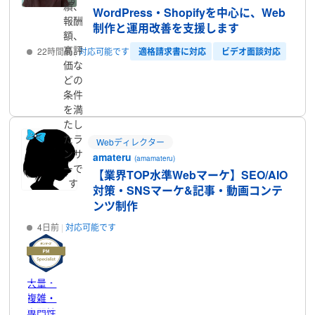
績、
WordPress・Shopifyを中心に、Web
報酬
制作と運用改善を支援します
額、
高評
適格請求書に対応
ビデオ面談対応
22時間前
対応可能です
価な
どの
プロフィール
条件
を満
たし
たラ
Webディレクター
ンサ
amateru
(amamateru)
ーで
【業界TOP水準Webマーケ】SEO/AIO
す
対策・SNSマーケ&記事・動画コンテ
ンツ制作
4日前
対応可能です
大量・
複雑・
プロフィール
専門性