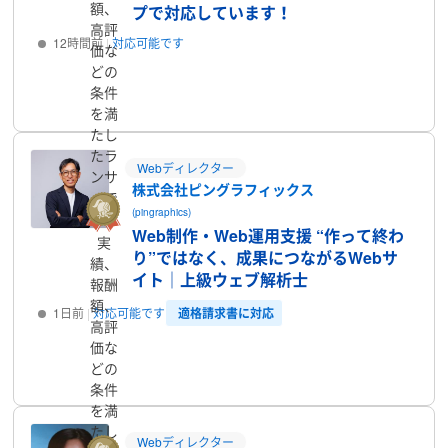
額、
プで対応しています！
高評
12時間前
対応可能です
価な
どの
プロフィール
条件
を満
たし
たラ
Webディレクター
ンサ
株式会社ピングラフィックス
ーで
(pingraphics)
す
Web制作・Web運用支援 “作って終わ
実
り”ではなく、成果につながるWebサ
績、
イト｜上級ウェブ解析士
報酬
額、
適格請求書に対応
1日前
対応可能です
高評
価な
プロフィール
どの
条件
を満
たし
Webディレクター