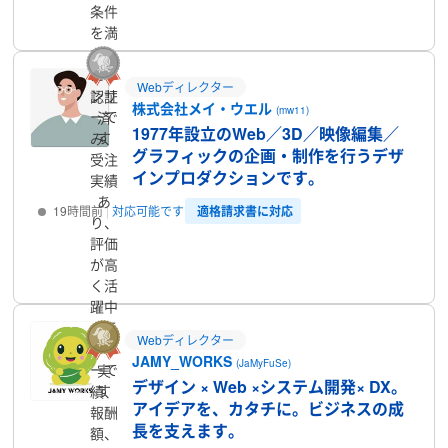
プロフィール
条件
を満
たし
たラ
Webディレクター
ンサ
認証
株式会社メイ・ウエル
(mw11)
ーで
済
1977年設立のWeb／3D／映像編集／
す
み、
グラフィックの企画・制作を行うデザ
受注
インプロダクションです。
実績
あ
適格請求書に対応
19時間前
対応可能です
り、
評価
プロフィール
が高
く活
躍中
のラ
Webディレクター
ンサ
JAMY_WORKS
(JaMyFuSe)
ーで
実
デザイン × Web ×システム開発× DX。
す
績、
アイデアを、カタチに。ビジネスの成
報酬
長を支えます。
額、