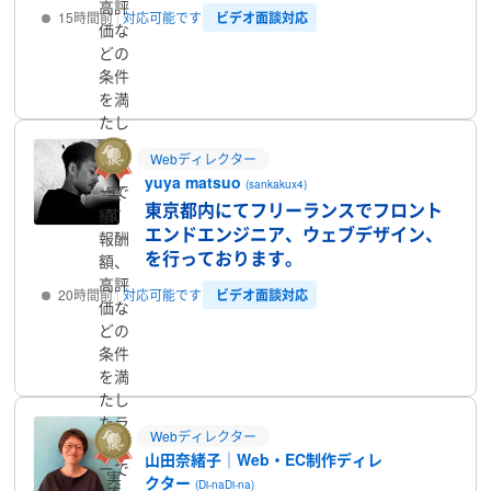
高評
ビデオ面談対応
15時間前
対応可能です
価な
どの
プロフィール
条件
を満
たし
たラ
Webディレクター
ンサ
yuya matsuo
(sankakux4)
ーで
実
東京都内にてフリーランスでフロント
す
績、
エンドエンジニア、ウェブデザイン、
報酬
を行っております。
額、
高評
ビデオ面談対応
20時間前
対応可能です
価な
どの
プロフィール
条件
を満
たし
たラ
Webディレクター
ンサ
山田奈緒子｜Web・EC制作ディレ
ーで
実
クター
(Di-naDi-na)
す