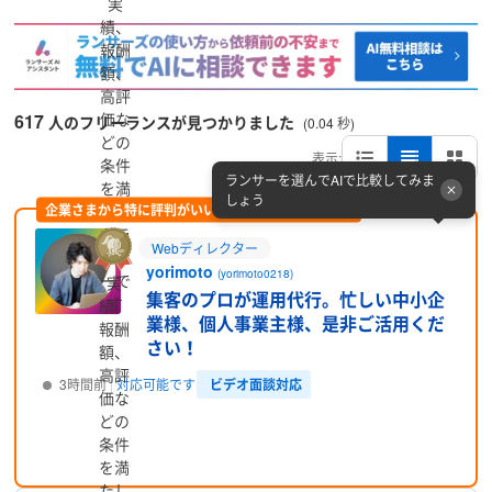
実
績、
報酬
額、
高評
価な
617
人のフリーランスが見つかりました
(0.04 秒)
どの
表示:
条件
ランサーを選んでAIで比較してみま
を満
しょう
企業さまから特に評判がいい方をピックアップ (PR)
たし
たラ
Webディレクター
ンサ
yorimoto
(yorimoto0218)
ーで
実
集客のプロが運用代行。忙しい中小企
す
績、
業様、個人事業主様、是非ご活用くだ
報酬
さい！
額、
高評
ビデオ面談対応
3時間前
対応可能です
価な
どの
プロフィール
条件
を満
たし