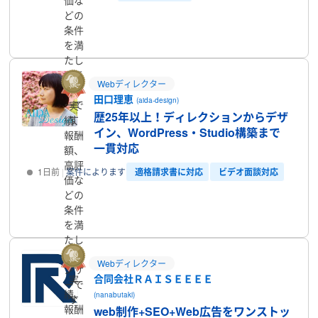
どの
プロフィール
条件
を満
たし
たラ
Webディレクター
ンサ
田口理恵
(aida-design)
ーで
実
歴25年以上！ディレクションからデザ
す
績、
イン、WordPress・Studio構築まで
報酬
一貫対応
額、
高評
適格請求書に対応
ビデオ面談対応
1日前
案件によります
価な
どの
プロフィール
条件
を満
たし
たラ
Webディレクター
ンサ
合同会社ＲＡＩＳＥＥＥＥ
実
ーで
績、
(nanabutaki)
す
報酬
web制作+SEO+Web広告をワンストッ