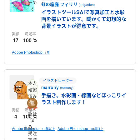
ーで
虹の箱庭 フィリリ
(arfgarden)
す
イラストツールSAIで写真加工と水彩
画を描いています。暖かくて幻想的な
背景イラストが得意です。
実績
満足率
17
100 %
Adobe Photoshop
1年
イラストレーター
本人
marrony
(marrony)
確認
手描き、水彩画・線画などほっこりイ
済み
ラスト制作します！
実績
満足率
認証
4
100 %
済
み、
Adobe Illustrator
Adobe Photoshop
10年以上
10年以上
受注
実績