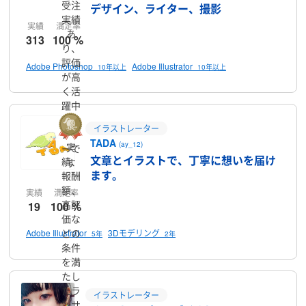
受注
デザイン、ライター、撮影
実績
実績
満足率
あ
313
100 %
り、
評価
Adobe Photoshop
Adobe Illustrator
10年以上
10年以上
が高
く活
躍中
のラ
イラストレーター
ンサ
TADA
(ay_12)
実
ーで
文章とイラストで、丁寧に想いを届け
績、
す
ます。
報酬
額、
実績
満足率
高評
19
100 %
価な
どの
Adobe Illustrator
3Dモデリング
5年
2年
条件
を満
たし
たラ
イラストレーター
ンサ