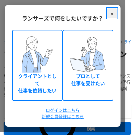
×
ランサーズで何をしたいですか？
クラウドソーシング ランサーズ
フリーランスを探す
ライター
ライ
ブロガー・記事ライターをフリーラン
ス個人へ依頼・外注
料金・口コミ・実績などでブロガー・記事ライターのフリーランス
クライアントとし
プロとして
を検索！提案の募集、業務委託での個人発注・外注から仕事の代行
て
仕事を受けたい
依頼までWEBで完結！「相談～支払い」もスムーズで簡単！無料
仕事を依頼したい
登録で今すぐ利用できます。
ログインはこちら
新規会員登録はこちら
検索