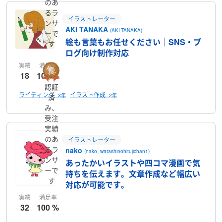
のあ
るラ
イラストレーター
ンサ
AKI TANAKA
(AKI-TANAKA)
ーで
絵も言葉もお任せください｜SNS・ブ
す
ログ向け制作対応
実績
満足率
18
100 %
認証
ライティング
イラスト作成
3年
2年
済
み、
受注
実績
のあ
イラストレーター
るラ
nako
(nako_watashinohitujichan1)
ンサ
あったかいイラストや四コマ漫画で気
ーで
持ちを伝えます。文章作成など幅広い
す
対応が可能です。
実績
満足率
32
100 %