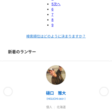
5
次へ
6
7
8
9
検索順位はどのように決まりますか？
新着のランサー
樋口 雅大
（HIGUCHI-0831）
個人
北海道