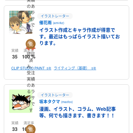
のあ
るラ
イラストレーター
ンサ
催花雨
(ami-tkz)
ーで
イラスト作成とキャラ作成が得意で
す
す。最近はもっぱらイラスト描いてお
ります。
実績
満足率
認証
35
100 %
済
み、
CLIP STUDIO PAINT
ライティング（基礎）
5年
5年
受注
実績
のあ
るラ
イラストレーター
ンサ
坂本タクマ
(maxfox)
ーで
漫画、イラスト、コラム、Web記事
す
等、何でも描きます、書きます！！
実績
満足率
33
100 %