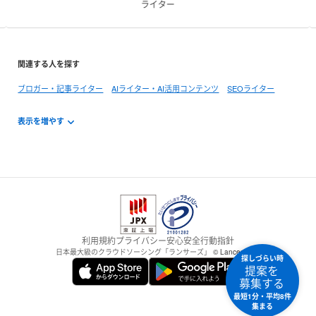
ライター
関連する人を探す
ブロガー・記事ライター
AIライター・AI活用コンテンツ
SEOライター
利用規約
プライバシー
安心安全
行動指針
日本最大級のクラウドソーシング「ランサーズ」
© Lancers,Inc.
探しづらい時
提案を
募集する
最短1分・平均8件
集まる