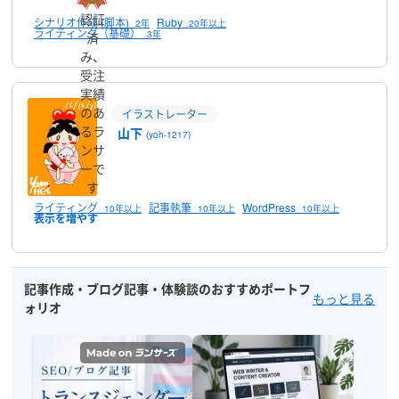
認証
シナリオ作成 (脚本)
Ruby
2年
20年以上
ライティング（基礎）
3年
済
み、
受注
実績
のあ
イラストレーター
るラ
山下
(yoh-1217)
ンサ
実績
満足率
ーで
45
96 %
す
ライティング
記事執筆
WordPress
10年以上
10年以上
10年以上
記事作成・ブログ記事・体験談のおすすめポートフ
もっと見る
ォリオ