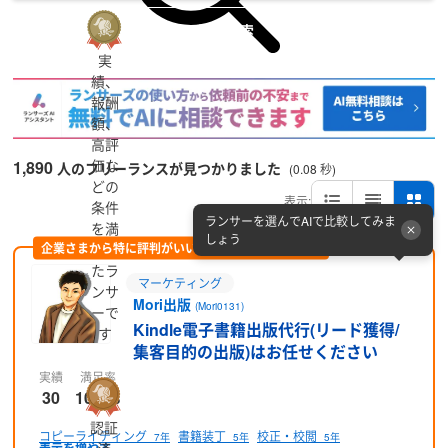
詳細検索
実
績、
報酬
額、
高評
価な
1,890
人のフリーランスが見つかりました
(0.08 秒)
どの
表示:
条件
ランサーを選んでAIで比較してみま
を満
しょう
企業さまから特に評判がいい方をピックアップ (PR)
たし
たラ
マーケティング
ンサ
Mori出版
(Mori0131)
ーで
Kindle電子書籍出版代行(リード獲得/
す
集客目的の出版)はお任せください
実績
満足率
30
100 %
認証
コピーライティング
書籍装丁
校正・校閲
7年
5年
5年
済