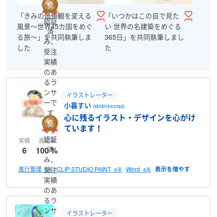
「きみの価値観を変える
「いつかはこの目で見た
認証
風景〜世界45カ国をめぐ
い 世界の名建築をめぐる
済
る旅〜」を共同執筆しま
365日」を共同執筆しまし
み、
した
た
受注
実績
のあ
るラ
ンサ
イラストレーター
ーで
小暮すい
(id0804xumpj)
す
心に残るイラスト・デザインを心がけ
ています！
認証
実績
満足率
済
6
100 %
み、
進行管理
CLIP STUDIO PAINT
Word
受注
3年
6年
6年
実績
のあ
るラ
ンサ
イラストレーター