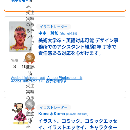
み、
受注
実績
のあ
イラストレーター
るラ
中本 玲加
(zhong0728)
ンサ
美術大学卒・英語対応可能 デザイン事
ーで
務所でのアシスタント経験2年 丁寧で
す
責任感ある対応を心がけます。
実績
満足率
3
100 %
認証
済
Adobe Lightroom
Adobe Photoshop
3年
3年
み、
Adobe Illustrator
3年
受注
実績
のあ
るラ
イラストレーター
ンサ
Kuma＊Kuma
認証
(kumakumaillust)
ーで
済
イラスト、コミック、コミックエッセ
す
み、
イ、イラストエッセイ、キャラクター