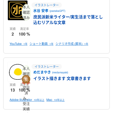
イラストレーター
本人
水谷 安孝
(yastakaGPT)
確認
庶民派新米ライター/実生活まで落とし
済み
込むリアルな文章
実績
満足率
2
100 %
YouTube
ショート動画
シナリオ作成 (脚本)
1年
1年
1年
イラストレーター
本人
めだまやき
(medamayaki)
確認
イラスト描きます 文章書きます
済み
実績
満足率
認証
13
100 %
済
み、
Adobe Illustrator
Mac
10年以上
10年以上
受注
実績