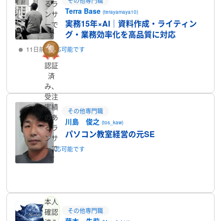
その他専門職
るラ
Terra Base
(terayamaya10)
ンサ
実務15年×AI｜資料作成・ライティン
ーで
グ・業務効率化を高品質に対応
す
11日前
対応可能です
認証
プロフィール
済
み、
受注
実績
その他専門職
のあ
川島 俊之
(tos_kaw)
るラ
パソコン教室経営の元SE
ンサ
ーで
25日前
対応可能です
す
プロフィール
本人
その他専門職
確認
藤本 朱莉