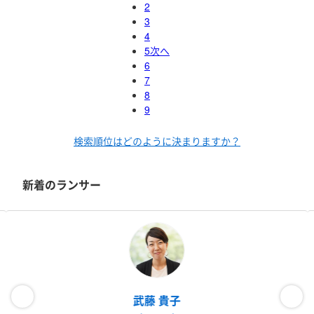
2
3
4
5
次へ
6
7
8
9
検索順位はどのように決まりますか？
新着のランサー
武藤 貴子