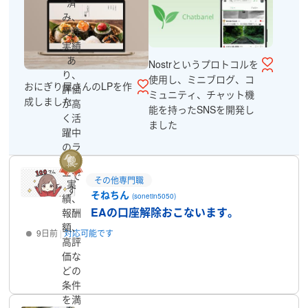
済
み、
受注
実績
あ
Nostrというプロトコルを
り、
使用し、ミニブログ、コ
おにぎり屋さんのLPを作
評価
ミュニティ、チャット機
成しました
が高
能を持ったSNSを開発し
く活
ました
躍中
のラ
ンサ
ーで
その他専門職
実
す
そねちん
績、
(sonetin5050)
EAの口座解除おこないます。
報酬
額、
9日前
対応可能です
高評
価な
プロフィール
どの
条件
を満