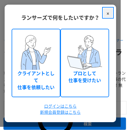
×
ランサーズで何をしたいですか？
クラウドソーシング ランサーズ
フリーランスを探す
Webデザイナー
モバイルサイトデザイナーをフリーラ
ンス個人へ依頼・外注
料金・口コミ・実績などでモバイルサイトデザイナーのフリーラン
クライアントとし
プロとして
スを検索！提案の募集、業務委託での個人発注・外注から仕事の代
て
仕事を受けたい
行依頼までWEBで完結！「相談～支払い」もスムーズで簡単！無
仕事を依頼したい
料登録で今すぐ利用できます。
ログインはこちら
新規会員登録はこちら
検索