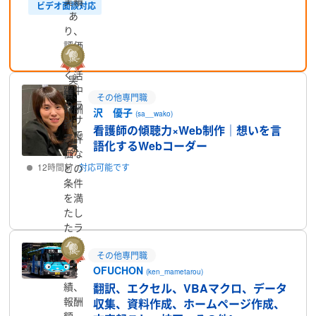
実績
ビデオ面談対応
あ
り、
プロフィール
評価
が高
く活
実
躍中
績、
その他専門職
のラ
報酬
沢 優子
(sa__wako)
ンサ
額、
看護師の傾聴力×Web制作｜想いを言
ーで
高評
語化するWebコーダー
す
価な
12時間前
対応可能です
どの
条件
を満
プロフィール
たし
たラ
ンサ
その他専門職
ーで
OFUCHON
実
す
(ken_mametarou)
績、
翻訳、エクセル、VBAマクロ、データ
報酬
収集、資料作成、ホームページ作成、
額、