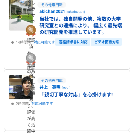
たし
その他専門職
たラ
akichan2021
(takada2021)
ンサ
当社では、独自開発の他、複数の大学
ーで
研究室との連携により、 幅広く最先端
す
の研究開発を推進しています。
認証
適格請求書に対応
ビデオ面談対応
14時間前
対応可能です
済
み、
プロフィール
受注
実績
認証
のあ
済
るラ
み、
その他専門職
ンサ
受注
井上 英明
(inou-)
ーで
実績
『親切丁寧な対応』を心掛けます!
す
あ
2時間前
対応可能です
り、
評価
プロフィール
が高
く活
躍中