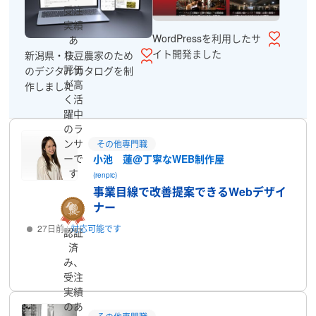
受注
実績
WordPressを利用したサ
あ
イト開発ました
り、
新潟県・枝豆農家のため
評価
のデジタルカタログを制
が高
作しました
く活
躍中
のラ
ンサ
その他専門職
ーで
小池 蓮@丁寧なWEB制作屋
す
(renpic)
事業目線で改善提案できるWebデザイ
ナー
27日前
対応可能です
認証
済
プロフィール
み、
受注
実績
のあ