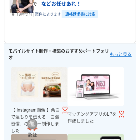
などお任せあれ！
ーで
す
適格請求書に対応
18時間前
案件によります
プロフィール
モバイルサイト制作・構築のおすすめポートフォリ
もっと見る
オ
【 Instagram画像 】余白
マッチングアプリのLPを
で温もりを伝える「白湯
作成しました
習慣」のバナー制作しま
した
認証