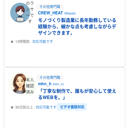
のラ
その他専門職
ンサ
CREW_HEAT
(ft8sps6)
ーで
モノづくり製造業に長年勤務している
す
経験から、細かな点も考慮しながらデ
ザインできます。
13時間前
対応可能です
プロフィール
その他専門職
本人
mhn_h
(mhn_h)
確認
「丁寧な制作で、誰もが安心して使え
済み
るWEBを。」
ビデオ面談対応
30日前以上
対応可能です
プロフィール