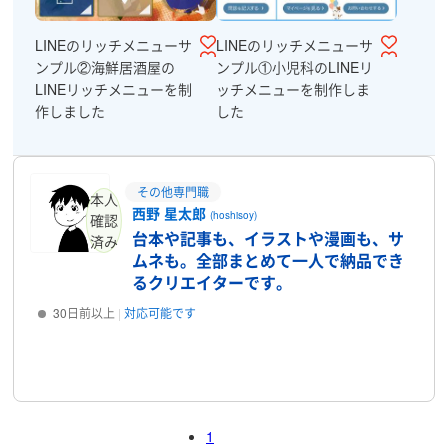
LINEのリッチメニューサ
LINEのリッチメニューサ
ンプル②海鮮居酒屋の
ンプル①小児科のLINEリ
LINEリッチメニューを制
ッチメニューを制作しま
作しました
した
その他専門職
本人
西野 星太郎
(hoshisoy)
確認
台本や記事も、イラストや漫画も、サ
済み
ムネも。全部まとめて一人で納品でき
るクリエイターです。
30日前以上
対応可能です
プロフィール
1