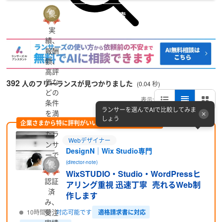
詳細検索
実
績、
報酬
額、
高評
価な
392
人のフリーランスが見つかりました
(0.04 秒)
どの
表示:
条件
ランサーを選んでAIで比較してみま
を満
しょう
企業さまから特に評判がいい方をピックアップ (PR)
たし
たラ
Webデザイナー
ンサ
DesignN｜Wix Studio専門
ーで
(director-note)
す
WixSTUDIO・Studio・WordPressヒ
認証
アリング重視 迅速丁寧 売れるWeb制
済
作します
み、
受注
適格請求書に対応
10時間前
対応可能です