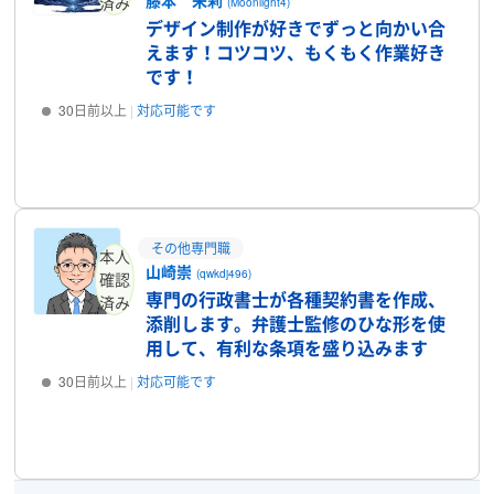
済み
(Moonlight4)
デザイン制作が好きでずっと向かい合
えます！コツコツ、もくもく作業好き
です！
30日前以上
対応可能です
プロフィール
その他専門職
本人
山崎崇
(qwkdj496)
確認
専門の行政書士が各種契約書を作成、
済み
添削します。弁護士監修のひな形を使
用して、有利な条項を盛り込みます
30日前以上
対応可能です
プロフィール