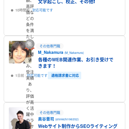
文字起こし、校正、その他❗
高評
10時間前
対応可能です
価な
どの
プロフィール
条件
を満
たし
たラ
その他専門職
ンサ
M_Nakamura
認証
(M_Nakamura)
ーで
各種のWEB関連作業、お引き受けで
済
す
きます！
み、
受注
適格請求書に対応
1日前
対応可能です
実績
あ
り、
プロフィール
評価
が高
く活
その他専門職
躍中
奥谷晋司
のラ
(shinkichi196352)
Webサイト制作からSEOライティング
ンサ