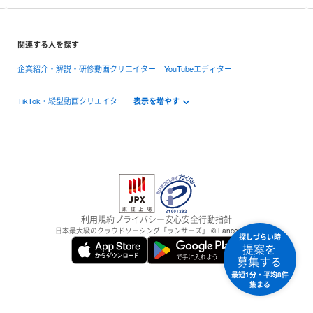
関連する人を探す
企業紹介・解説・研修動画クリエイター
YouTubeエディター
TikTok・縦型動画クリエイター
利用規約
プライバシー
安心安全
行動指針
日本最大級のクラウドソーシング「ランサーズ」
© Lancers,Inc.
探しづらい時
提案を
募集する
最短1分・平均8件
集まる