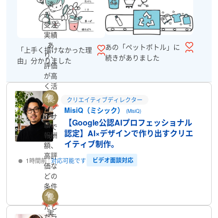
済
み、
受注
実績
あ
あの「ペットボトル」に
「上手く描けなかった理
り、
続きがありました
由」分かりました
評価
が高
く活
躍中
クリエイティブディレクター
のラ
MisiQ（ミシック）
(MisiQ)
実
ンサ
【Google公認AIプロフェッショナル
績、
ーで
認定】AI×デザインで作り出すクリエ
報酬
す
イティブ制作。
額、
高評
ビデオ面談対応
1時間前
対応可能です
価な
どの
プロフィール
条件
を満
たし
実
たラ