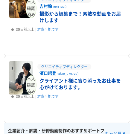
本人
吉村鈴
(rei4132t)
確認
撮影から編集まで！素敵な動画をお届
済み
けします
30日前以上
対応可能です
プロフィール
クリエイティブディレクター
濱口昭登
(akito_070729)
本人
クライアント様に寄り添ったお仕事を
確認
心がけております。
済み
30日前以上
対応可能です
プロフィール
企業紹介・解説・研修動画制作のおすすめポートフ
もっと見る