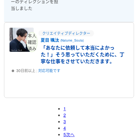
ーのディレクションを担
当しました
クリエイティブディレクター
本人
夏目 颯汰
(Natume_Souta)
確認
「あなたに依頼して本当によかっ
済み
た！」そう思っていただくために、丁
寧な仕事をさせていただきます。
30日前以上
対応可能です
プロフィール
1
2
3
4
5
次へ