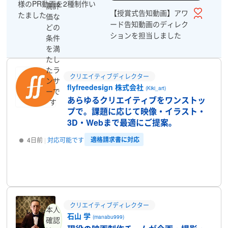
様のPR動画を2種制作い
高評
【授賞式告知動画】アワ
たました
価な
ード告知動画のディレク
どの
ションを担当しました
条件
を満
たし
たラ
クリエイティブディレクター
ンサ
flyfreedesign 株式会社
(Kiki_art)
ーで
あらゆるクリエイティブをワンストッ
す
プで。課題に応じて映像・イラスト・
3D・Webまで最適にご提案。
適格請求書に対応
4日前
対応可能です
プロフィール
クリエイティブディレクター
本人
石山 学
(manabu999)
確認