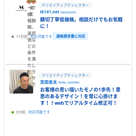
ンサ
クリエイティブディレクター
ーで
実
tk141.net
(tamotamo)
す
績、
親切丁寧低価格。相談だけでもお気軽
報酬
に！
額、
高評
適格請求書に対応
17日前
対応可能です
価な
どの
プロフィール
条件
を満
たし
たラ
クリエイティブディレクター
ンサ
吉田圭太
(keita_yoshida)
ーで
お客様の思い描いたモノの1歩先！意
す
思のあるデザイン！を常に心掛けま
す！！webでリアルタイム修正可！
3分前
対応可能です
プロフィール