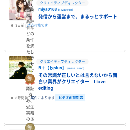
績、
クリエイティブディレクター
ンサ
報酬
miya0168
(miya0168)
ーで
額、
発信から運営まで、まるっとサポート
す
高評
3日前
対応可能です
価な
どの
プロフィール
条件
を満
たし
たラ
クリエイティブディレクター
ンサ
B＋【ｂplus】
(masa_simo)
ーで
その常識が正しいとは言えないから面
す
白い業界がクリエイター I love
editing
認証
済
ビデオ面談対応
3時間前
案件によります
み、
受注
プロフィール
実績
のあ
るラ