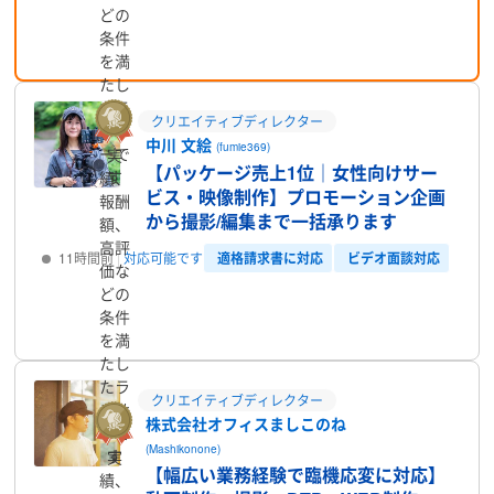
どの
プロフィール
条件
を満
たし
たラ
クリエイティブディレクター
ンサ
中川 文絵
(fumie369)
ーで
実
【パッケージ売上1位｜女性向けサー
す
績、
ビス・映像制作】プロモーション企画
報酬
から撮影/編集まで一括承ります
額、
高評
適格請求書に対応
ビデオ面談対応
11時間前
対応可能です
価な
どの
プロフィール
条件
を満
たし
たラ
クリエイティブディレクター
ンサ
株式会社オフィスましこのね
ーで
(Mashikonone)
す
実
【幅広い業務経験で臨機応変に対応】
績、