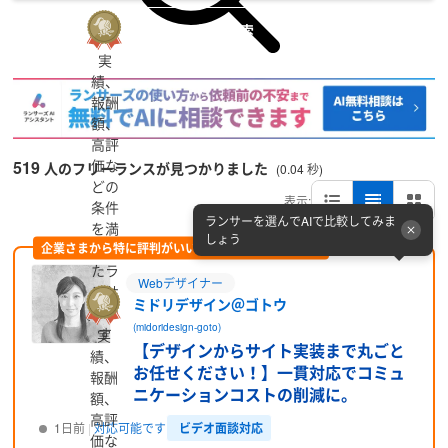
詳細検索
実
績、
報酬
額、
高評
価な
519
人のフリーランスが見つかりました
(0.04 秒)
どの
表示:
条件
ランサーを選んでAIで比較してみま
を満
しょう
企業さまから特に評判がいい方をピックアップ (PR)
たし
たラ
Webデザイナー
ンサ
ミドリデザイン＠ゴトウ
ーで
(midoridesign-goto)
す
実
【デザインからサイト実装まで丸ごと
績、
お任せください！】一貫対応でコミュ
報酬
ニケーションコストの削減に。
額、
高評
ビデオ面談対応
1日前
対応可能です
価な