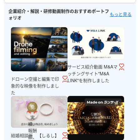
企業紹介・解説・研修動画制作のおすすめポートフ
もっと見る
ォリオ
サービス紹介動画 M&Aマ
ッチングサイト"M&A
ドローン空撮と編集で印
LINK"を制作しました
象的な映像を制作しまし
た
実
績、
報酬
結婚相談所 【しるし】
額、