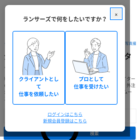
×
ランサーズで何をしたいですか？
クラウドソーシング ランサーズ
フリーランスを探す
動画制作・写真撮
企業紹介・解説・研修動画クリエイタ
ーをフリーランス個人へ依頼・外注
料金・口コミ・実績などで企業紹介・解説・研修動画クリエイター
クライアントとし
プロとして
のフリーランスを検索！提案の募集、業務委託での個人発注・外注
て
仕事を受けたい
から仕事の代行依頼までWEBで完結！「相談～支払い」もスムー
仕事を依頼したい
ズで簡単！無料登録で今すぐ利用できます。
ログインはこちら
新規会員登録はこちら
検索