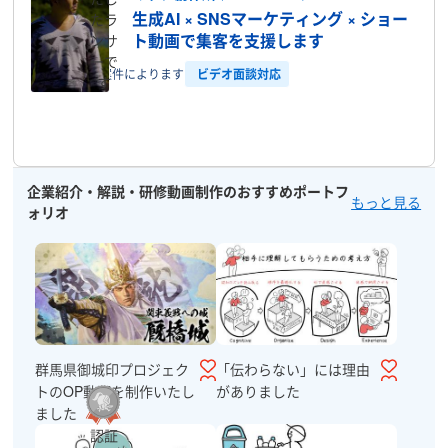
生成AI × SNSマーケティング × ショー
たラ
ト動画で集客を支援します
ンサ
ーで
ビデオ面談対応
46分前
案件によります
す
プロフィール
企業紹介・解説・研修動画制作のおすすめポートフ
もっと見る
ォリオ
群馬県御城印プロジェク
「伝わらない」には理由
トのOP動画を制作いたし
がありました
ました
認証