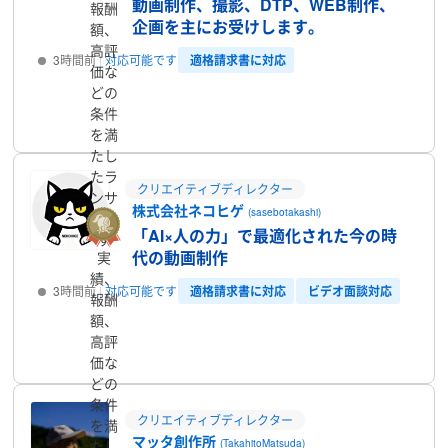
動画制作、撮影、DTP、WEB制作、
報酬
企画を主にお受けします。
額、
高評
適格請求書に対応
3時間前
対応可能です
価な
どの
プロフィール
条件
を満
たし
たラ
クリエイティブディレクター
ンサ
株式会社ネコヒゲ
(sasebotakashi)
ーで
「AI×人の力」で最適化された今の時
す
代の動画制作
実
績、
適格請求書に対応
ビデオ面談対応
3時間前
対応可能です
報酬
額、
プロフィール
高評
価な
どの
条件
クリエイティブディレクター
を満
マッタ創作所
(TakahitoMatsuda)
たし