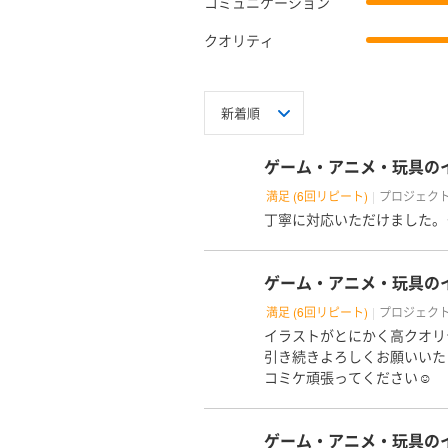
コミュニケーション
▼使用ツール
クオリティ
・CLIP STUDIO
・Photoshop
・Illustrator
・Premior pro
▼実績
ゲーム・アニメ・玩具の
・ウェルカムボー
・小学校向け資料
満足 (6回リピート)
プロジェク
・成人向け漫画誌
丁寧に対応いただけました。
・Vtuber、ラ
・コンセプトカフ
ゲーム・アニメ・玩具の
※守秘義務の都合
満足 (6回リピート)
プロジェク
個別にはお話でき
イラストがとにかく高クオリ
引き続きよろしくお願いいた
▼活動時間／連絡
コミケ頑張ってください☺️
できる限り柔軟に
連絡は基本的にい
ゲーム・アニメ・玩具の
ともございます。