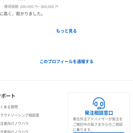
ば幸いです。
ト
獲得報酬: 200,000
~ 300,000
円
円
に高く、助かりました。
だけましたら、メッセージでお気軽にお声がけください。
願いいたします！
もっと見る
このプロフィールを通報する
サポート
よくある質問
発注相談窓口
クラウドソーシング相談室
専任外注アドバイザーが発注を
発注者向けノウハウ
ご検討中の皆さまからのご相談
に乗ります。
受注者向けノウハウ