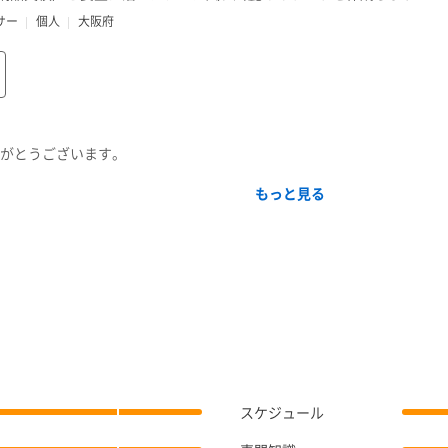
サー
個人
大阪府
がとうございます。
もっと見る
orとして活動を始めて、今年で4年目となり、2月からランサーズにて活動を開
ボードの受注や、ライバー様の立ち絵イラスト、成人向け漫画家として
、綺麗めイラスト、実写的なイラスト、成人向けイラスト等
を作成して4年目となりますので、「実写に似せたイラスト作成」が得
、jpeg、png、pdf、gif等
業後、インテリア業界でSNS運用をしておりました経験を生かした動
スケジュール
or proで対応している形式全て