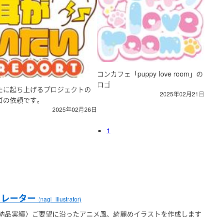
コンカフェ「puppy Iove room」の
ロゴ
たに起ち上げるプロジェクトの
2025年02月21日
ゴの依頼です。
2025年02月26日
1
ストレーター
(nagi_Illustrator)
件納品実績〉ご要望に沿ったアニメ風、綺麗めイラストを作成します