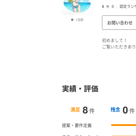
8
0
認定ラン
件
1日前
お問い合わせ
初めまして！
ご覧いただきあり
Illustrat
普段はウェルカム
▼可能な業務
・イラスト作成
実績・評価
アニメ風イラスト
ウェルカムボード
納品形式：psd、ai
8
0
満足
残念
件
件
・動画編集
映像系の大学を卒
提案・要件定義
納品形式：premi