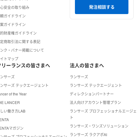
発注相談する
安心安全の取り組み
依頼ガイドライン
提案ガイドライン
知的財産権ガイドライン
特定商取引法に関する表記
リンク・バナー掲載について
サイトマップ
フリーランスの皆さまへ
法人の皆さまへ
ランサーズ
ランサーズ
ンサーズ テックエージェント
ランサーズ テックエージェント
ncer of the Year
ディレクションパートナー
HE LANCER
法人向けアカウント管理プラン
しい働き方LAB
ランサーズ プロフェッショナルエージェ
ト
ENTA
ランサーズ・ワンズソリューション
ENTAマガジン
ランサーズ ラクアポAI
ンサーズ プロフェッショナルエージェン