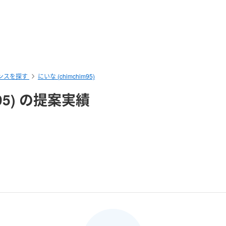
ンスを探す
にいな (chimchim95)
m95) の提案実績