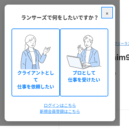
×
ランサーズで何をしたいですか？
クラウドソーシング ランサーズ
フリーラ
にいな (chimchi
クライアントとし
プロとして
にいな
0
0
(chimchim95)
て
仕事を受けたい
仕事を依頼したい
0件
ログインはこちら
新規会員登録はこちら