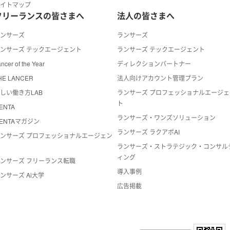
サイトマップ
フリーランスの皆さまへ
法人の皆さまへ
ランサーズ
ランサーズ
ンサーズ テックエージェント
ランサーズ テックエージェント
ncer of the Year
ディレクションパートナー
HE LANCER
法人向けアカウント管理プラン
しい働き方LAB
ランサーズ プロフェッショナルエージェ
ト
ENTA
ランサーズ・ワンズソリューション
ENTAマガジン
ランサーズ ラクアポAI
ンサーズ プロフェッショナルエージェン
ト
ランサーズ・ストラテジック・コンサル
ィング
ンサーズ フリーランス転職
導入事例
ンサーズ Ai大学
広告掲載