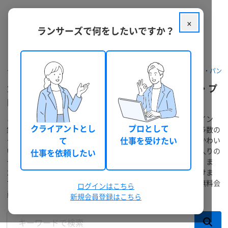
×
ランサーズで何をしたいですか？
クラウドソーシング ランサーズ
ポートフォリオを探す
カタログ・パン
カタログ・パンフレットの事例・参考デザイン・プ
ロの見本サンプル
こちらはカタログ・パンフレットの事例サンプル・参考デザイン
クライアントとし
プロとして
集・アイディア一覧ページです。ランサーズに登録している多数の
クリエイターのポートフォリオが確認できます。おしゃれ・かわい
て
仕事を受けたい
い・かっこいいなど様々なタイプのデザインがあり、お気に入りの
仕事を依頼したい
デザインを見つけて直接クリエイターに制作依頼が可能です。ま
た、デザイン作成や仕事依頼時のアイディアにも活用いただけま
す。仕事を依頼したい方も、受けたい方も、まずはカンタン無料会
ログインはこちら
員登録がおススメです。
新規会員登録はこちら