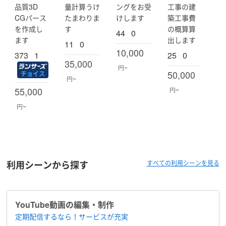
迎しております。
品質3D
量計算うけ
ングをお受
工事の建
CGパース
たまわりま
けします
築工事費
お話を通じて、相性や進め方をご確認いただいた上でご
を作成し
す
の概算算
44
0
依頼の可否をご検討ください。
ます
出します
11
0
10,000
373
1
25
0
35,000
円~
50,000
チョイス
円~
55,000
円~
円~
利用シーンから探す
すべての利用シーンを見る
YouTube動画の編集・制作
定期配信するなら！​サービスが充実