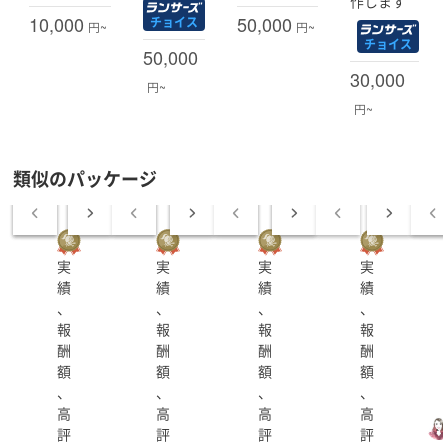
作します
「これがベストです」と一方的に提示するのではなく、
10,000
50,000
チョイス
円~
円~
平面プランやイメージパースを素材に、対話を重ねなが
チョイス
50,000
ら最適解を共に組み立てていくプロセスを大切にしてい
30,000
ます。お客様の事業や想いを深く伺い、空間として体現
円~
する。そんな関係性を、一つひとつの案件で築きたいと
円~
考えています。
類似のパッケージ
【経歴】
・国立大学大学院修了
・2018年〜2024年 建築設計事務所にて建築設計、工事
実
実
実
実
監理、
績
績
績
績
確認申請業務に従事
、
、
、
、
・2024年「COLOHU」開業
報
報
報
報
・2025年「株式会社COLOHU」設立
酬
酬
酬
酬
額
額
額
額
、
、
、
、
【受賞歴】
高
高
高
高
評
評
評
評
・東京建築コレクション ファイナリスト選出 佳作