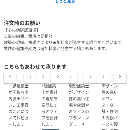
もっと見る
設計だけでなく、工事見積もりの精査・信頼できる施工
会社のご紹介・スケジュール管理まで一貫してサポート
いたします。建築や工事に不慣れな方も安心してお任せ
いただける体制を整えています。
注文時のお願い
【その他確認事項】
工事の納期、費用は要相談
【3つのデザインテーマ】
建築の規模、複雑さにより追加料金が発生する場合がございます。
要件の追加や変更は追加料金が発生する場合もあります。
■ 来店動機を高める店舗設計
動線・滞在時間・空間体験で売上に貢献する店舗をご
提案します。
こちらもあわせて承ります
■ ブランドを体現する内装デザイン
お客様の想いや世界観を、空間として可視化します。
一級建築士
1級建築
現役建築士
デザイン
が間取りや
士が貴社
がデザイン
性の高い
■ カルチャーを伝えるオフィスデザイン
内装デザイ
の理想を
性の高い住
オフィ
社員が誇りを持てる、来訪者の心に残る働く場をつく
ります。
ン、工事費
空間にす
宅や店舗や
ス・店
のことにつ
るオフィ
オフィスの
舗・住宅
いてレビュ
スを設計
プランニン
の内観パ
【設計に対する考え方】
ーします
します
グします
ースを製