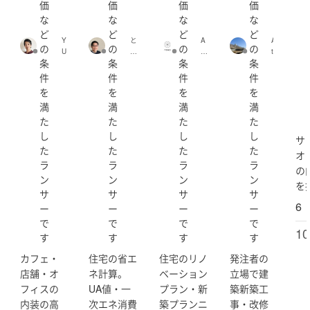
価
価
価
価
・大東建託賃貸住宅コンペ 学生特別賞・審査員賞受賞
な
な
な
な
・日本建築学会設計競技 ファイナリスト選出 佳作
ど
ど
ど
ど
・Barrierless City Award & Competition 審査員賞受賞
Y
と
A
A
の
の
の
の
・都市・まちづくりコンクール ファイナリスト選出
U
る
S
t
条
条
条
条
H
こ
D
s
佳作
I
ん
O
u
件
件
件
件
R
(k
建
o
を
を
を
を
A
o
築
n
満
満
満
満
O
n
設
i
【対応可能な業務】
K
zy
計
u
た
た
た
た
A
)
事
m
し
し
し
し
・建築の設計および工事監理（新築・リノベーション）
サ
D
務
(
た
た
た
た
・店舗、飲食店、オフィスの内装設計および工事監理
E
所
5
オ
S
(A
f
ラ
ラ
ラ
ラ
・建築に関する企画・デザインコンサルティング業務
の
I
S
5
ン
ン
ン
ン
・地域・まちづくりに関するコンセプトメイキング・調
を
G
2
3
サ
サ
サ
サ
査研究
N
0
9
6
(
2
4
ー
ー
ー
ー
y
1)
7
で
で
で
で
u
2
10
す
す
す
す
【お問合せについて】
h
d
ir
0
カフェ・
住宅の省エ
住宅のリノ
発注者の
a
9
まずはビデオ通話による無料相談から、お気軽にご連絡
店舗・オ
ネ計算。
ベーション
立場で建
o
a
ください。「予算感を知りたい」「進め方を整理した
k
8
フィスの
UA値・一
プラン・新
築新築工
a
)
い」「他社と比較検討中」といった段階のお問合せも歓
内装の高
次エネ消費
築プランニ
事・改修
)