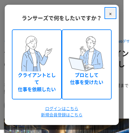
×
ランサーズで何をしたいですか？
クラウドソーシング ランサーズ
パッケージを探す
デザイン・Webデザ
1級建築士が新築・インテリアデザイン
のご相談やデザイン提案を対応いたし
ます
クライアントとし
プロとして
て
仕事を受けたい
平面プランから承ります。見積精査・施工会社紹介・工程管理まで
仕事を依頼したい
弊社にて伴走。ビデオ通話の無料相談も対応します。
株式会社COLOHU
38
0
(OMDA)
シルバー
件
ログインはこちら
1 件の仕事を進行中
新規会員登録はこちら