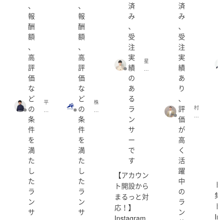
、
、
済
済
報
報
み
み
・ショート動画作成できます（編集だけでなく構成やサ
酬
酬
、
、
ムネイル作成もできます）
額
額
受
受
自分自身がインスタ運用をしており、自分のアカウント
、
、
注
注
で収益化をした実績があります。
高
高
実
実
インスタを使って商品を売る動線は実践的に学んでいま
星
評
評
績
績
す。
@
価
価
の
あ
伝わる動画や資料作りが得意です。
丁
寧
な
な
あ
り
W
ど
ど
る
、
・Notion構築、導入サポート
e
平
株
の
の
ラ
評
村
Notionを自分の業務で活用したいたところ、クライアン
b
野
式
上
制
条
条
ン
価
トからその活用法教えてほしい、自分のところにも導入
＠
会
W
作
W
社
件
件
サ
が
してほしいとの声をいただくようになり、そこから
e
(s
E
ア
を
を
ー
高
Notionサポートのご依頼をいただくようになりました。
b
h
B
ド
マ
o
満
満
で
く
集
ラ
ー
ki
客
イ
た
た
す
活
【稼働時間】
ケ
1
U
ブ
し
し
躍
平日、土曜日は３～７時間、日曜・祝日は３時間でお受
タ
1
P
エ
【アカウン
ー
2
た
た
中
けしております。
の
ー
ト開設から
(r
4)
専
ジ
ラ
ラ
の
u
まるっと対
門
ェ
ン
ン
ラ
ki
家
ン
応！】
y
サ
サ
ン
(K
ト
I
Instagram
a