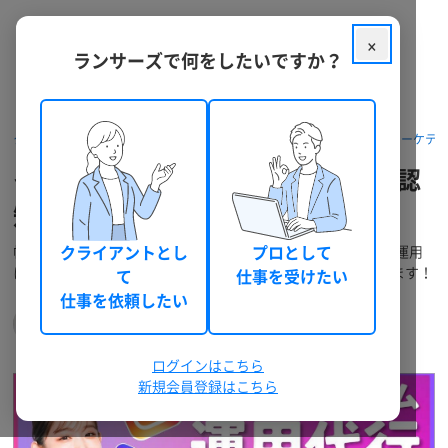
×
ランサーズで何をしたいですか？
クラウドソーシング ランサーズ
パッケージを探す
Web集客・マーケテ
インスタ運用を通して、サービスの認
知・販売に繋がるサポートをします
幅広いジャンルで実績を積み重ねたプロがサポートします！ 運用
クライアントとし
プロとして
に強い専門チームが連携して、丁寧かつ着実な運用を実現します！
て
仕事を受けたい
仕事を依頼したい
植木 美智代（うえきみちよ）
(mcsrbarn301)
レギュラー
適格請求書に対応
0
0
ログインはこちら
新規会員登録はこちら