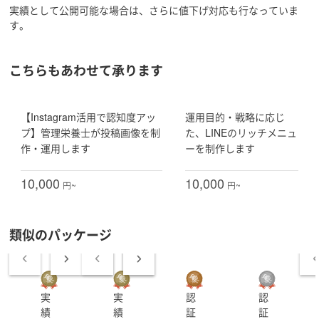
実績として公開可能な場合は、さらに値下げ対応も行なっていま
す。
栄養教諭の時は食の指導や学校給食の管理を行なってお
りました。
業務とは別に、自主的にスポーツ栄養を学んでいまし
こちらもあわせて承ります
た。
学会参加やスポーツ栄養のセミナー講師の実績が多数あ
ります。
【Instagram活用で認知度アッ
運用目的・戦略に応じ
プ】管理栄養士が投稿画像を制
た、LINEのリッチメニュ
子ども向けに指導経験が豊富なため、
作・運用します
ーを制作します
「見やすく伝わる」表現が得意です。
SNS運用代行をしており、運用全般、投稿作成、ショー
10,000
10,000
円~
円~
ト動画作成ができます！
インスタの運用については、目的に沿った運用の提案や
デザイン制作ができます。
類似のパッケージ
デザイン案件も受注しており、アイキャッチ画像やチラ
シ、資料作成、画像選定もできます。
実
実
認
認
【可能な業務】
績
績
証
証
・グラフィックデザインができます