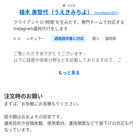
3日前
植木 美智代（うえきみちよ）
(mcsrbarn301)
クライアントの“時間”を生みだす、専門チームで対応する
Instagram運用代行をします
0
0
レギュラー
適格請求書に対応
個人
福岡県
ご覧いただきありがとうございます✨
以下に経歴や得意分野などを記載しておりますので、ご
覧ください。
もっと見る
【経歴】
・中村学園大学栄養科学部 卒業
・2012年~2021年まで栄養教諭として、小中学校に勤務
注文時のお願い
する
まずは、お気軽にお見積もりください。
献立作成や給食管理、食に関する集団指導や個別指導
に関わる
提示額はおおよその目安です。
・2022年4月から現在まで、フリーランスデザイナーや
運用目的や投稿枚数、使用素材、運用期間などで値下げの対応も行
SNS運用代行として活動開始
なっています。
・2023年11月から、インスタ運用代行事業に特化して活
動