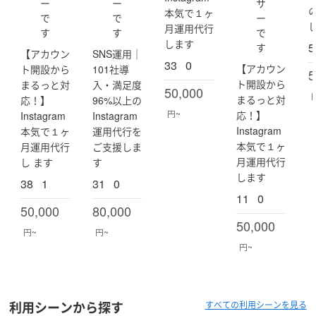
oi
(li
ー
ー
サ
m
本気で１ヶ
c
b
で
で
ー
ur
hi
_
月運用代行
a
す
す
で
X)
cr
_
します
5
す
e
【アカウン
SNS運用｜
0
at
33
0
7)
【アカウン
ト開設から
101社導
or
5
s)
ト開設から
まるっと対
入・満足度
50,000
まるっと対
応！】
96%以上の
円~
応！】
Instagram
Instagram
Instagram
本気で１ヶ
運用代行を
本気で１ヶ
月運用代行
ご支援しま
月運用代行
し ます
す
します
38
1
31
0
11
0
50,000
80,000
50,000
円~
円~
円~
利用シーンから探す
すべての利用シーンを見る