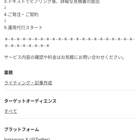
3.テキストでヒアリング後、詳細な見積書の提出
⇩
4.ご発注・ご契約
⇩
5.運用代行スタート
＊-＊-＊-＊-＊-＊-＊-＊-＊-＊-＊-＊-＊-＊-＊-＊-＊-＊-＊-＊-＊-＊-
＊-＊-＊-＊-＊-＊-＊-＊
サービス内容の確認や料金はお気軽にお問い合わせください。
業務
ライティング・記事作成
ターゲットオーディエンス
すべて
プラットフォーム
Instagram
X (旧Twitter)