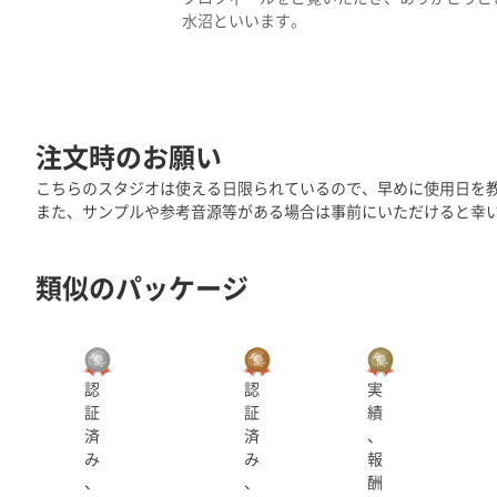
水沼といいます。
都内で音響エンジニアとして勤めています。
音声収録・音声編集、少しですが動画編集、
様々なコンシューマー、ソーシャルゲームの
そこで培った技術をご提供いたします。
注文時のお願い
こちらのスタジオは使える日限られているので、早めに使用日を
●受注作業
また、サンプルや参考音源等がある場合は事前にいただけると幸
・ゲーム音声のファイルカット
・音声整音、ノイズ除去
・ボイスドラマの編集
類似のパッケージ
・音声収録、立ち会い
等他にも気になることがあればお気軽に
認
認
実
●使用ソフト
証
証
績
Avid ProTools
済
済
、
Adobe Audition
み
み
報
SOUND FORGE 17
、
、
酬
Photoshop