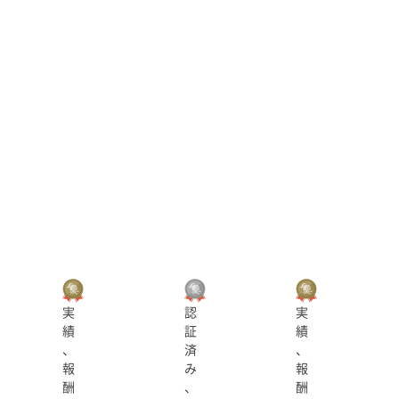
実
認
実
績
証
績
、
済
、
報
み
報
酬
、
酬