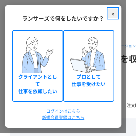
×
ランサーズで何をしたいですか？
クラウドソーシング ランサーズ
パッケージを探す
音楽・ナレーション
限りなくユーザーの欲しい音を
スタジオでの様々な音声コンテンツの収録に協力します。
クライアントとし
プロとして
て
仕事を受けたい
水沼
本人確認
5
0
(nn_010)
件
仕事を依頼したい
TOP
業務内容
基本料金
実績・評価
出品者
注文
ログインはこちら
新規会員登録はこちら