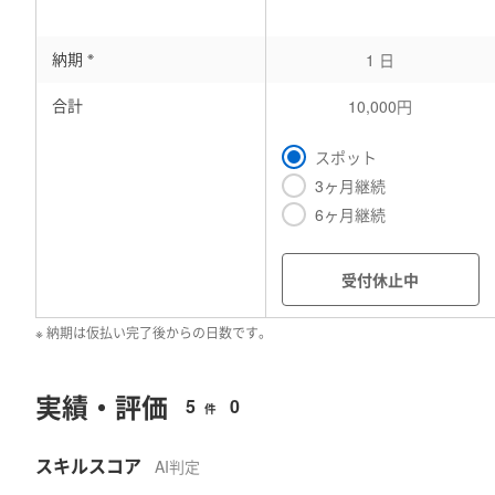
※
納期
1 日
合計
10,000円
スポット
3ヶ月継続
6ヶ月継続
受付休止中
※ 納期は仮払い完了後からの日数です。
実績・評価
5
0
件
スキルスコア
AI判定