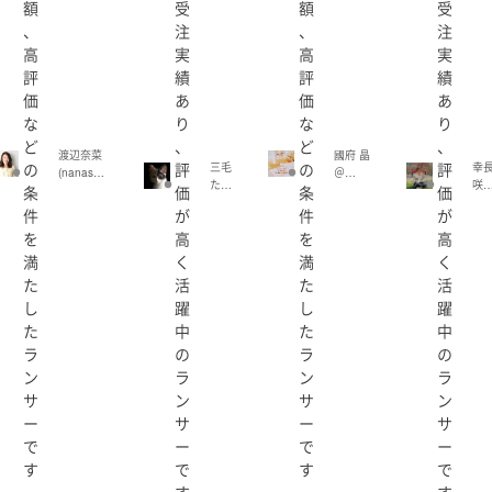
額
受
額
受
、
注
、
注
高
実
高
実
評
績
評
績
価
あ
価
あ
な
り
な
り
ど
、
ど
、
渡辺奈菜
國府 晶
の
評
の
評
三毛
幸
(nanasan
＠
たま
咲
条
価
条
価
o1981)
Design
お
(sa
＆
件
が
件
が
(mik
ra-
Studio
を
高
を
高
eta
vid
(acoac
mao
cre
満
く
満
く
o2119)
イスドラマの収録、編集に携わってきました。
)
or)
た
活
た
活
ャル、全年齢、年齢制限ありなど
し
躍
し
躍
た
中
た
中
ラ
の
ラ
の
範囲でご記入をお願い致します。
ン
ラ
ン
ラ
サ
ン
サ
ン
ー
サ
ー
サ
で
ー
で
ー
す
で
す
で