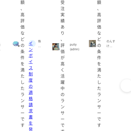
額
受
額
、
注
、
高
実
高
評
績
評
価
あ
価
な
り
な
ど
、
ど
株
のんす
イ
の
評
の
長
putty
式
け
ン
良
(admn)
条
価
条
会
(nonsu
ku
ボ
社
ke0529
件
が
件
ス
)
イ
を
高
を
eo
ト
ス
at
満
く
満
ロ
制
ボ
た
活
た
フ
度
し
躍
し
ァ
の
た
中
た
ク
適
ト
ラ
の
ラ
格
リ
ン
ラ
ン
ー
請
サ
ン
サ
(str
求
ob
ー
サ
ー
書
ofa
で
ー
で
cto
を
す
で
す
ry)
発