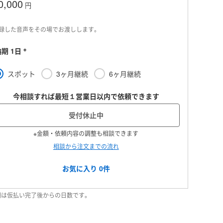
0,000
円
録した音声をその場でお渡しします。
※
期 1日
スポット
3ヶ月継続
6ヶ月継続
今相談すれば最短１営業日以内で依頼できます
受付休止中
※金額・依頼内容の調整も相談できます
相談から注文までの流れ
お気に入り
0
件
納期は仮払い完了後からの日数です。