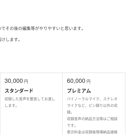
のでその後の編集等がやりやすいと思います。
届けします。
30,000
60,000
円
円
スタンダード
プレミアム
収録した音声を整音してお渡し
バイノーラルマイク、ステレオ
します。
マイクなど、ピン録り以外の収
録。
収録音声の納品方法等はご相談
です。
表示料金は収録後現場納品価格