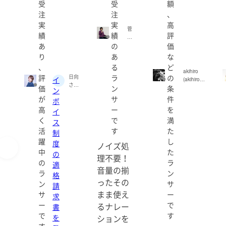
受
受
額
Premiere Pro
注
注
、
After Effects
実
実
高
izotope RX 10
菅
績
績
評
その他もろもろ
紗
あ
の
価
佑
里
り
あ
な
(syu
、
る
ど
●料金
syu-
akihiro
評
ラ
の
日向
03)
イ
1300円/h〜
(akihiro01
さく
価
ン
条
04)
ン
※時給計算が難しいため問い合わせ下さい。
ら
が
サ
件
ボ
（声
高
ー
を
優・
イ
●経歴
ナレ
く
で
満
ス
都内のスタジオに勤務し、多くのゲーム・ボ
ータ
活
す
た
制
ジャンルも幅広く、コンシューマー、ソーシ
ー）
躍
し
(Hin
度
ノイズ処
ata_
中
た
の
理不要！
Sak
の
ラ
適
＊お見積もり希望の方は下記の項目をわかる
ura)
音量の揃
ラ
ン
格
・お名前：
ったその
ン
サ
請
・作品名：
まま使え
サ
ー
求
・尺・トラック数など：
ー
で
るナレー
書
・納品日希望 ：
で
す
を
・その他のご要望：
ションを