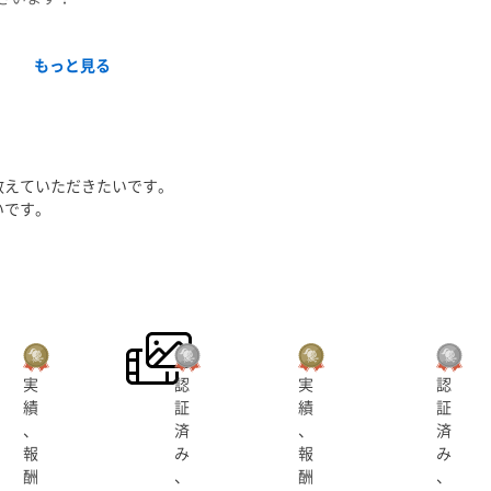
もっと見る
生放送等の配信系も行っています。
収録編集を経験してきました。
教えていただきたいです。
いです。
問い合わせください
実
認
実
認
績
証
績
証
、
済
、
済
報
み
報
み
酬
、
酬
、