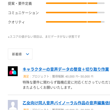
提案・要件定義
コミュニケーション
クオリティ
※スコアの値がない項目は、まだデータがない状態です
キャラクターの音声データの整音＋切り取り作業
満足
プロジェクト
獲得報酬: 40,000
~ 50,000
円
円
特殊な要件に関わらず臨機応変に対応くださっていただ
またよろしくお願いいたします。
乙女向け同人音声バイノーラル作品の音声編集依
満足
プロジェクト
獲得報酬: 10,000
~ 20,000
円
円