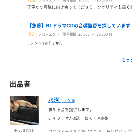
丁寧かつ真摯に向き合ってくださり、クオリティも高く
【急募】BLドラマCDの音響監督を探しています
満足
プロジェクト
獲得報酬: 20,000
~ 30,000
円
円
コメントはありません
もっ
出品者
水沼
(nn_010)
求める音を提供します。
5
0
個人
東京都
本人確認
件
プロフィールをご覧いただき、ありがとうご
30日前以上